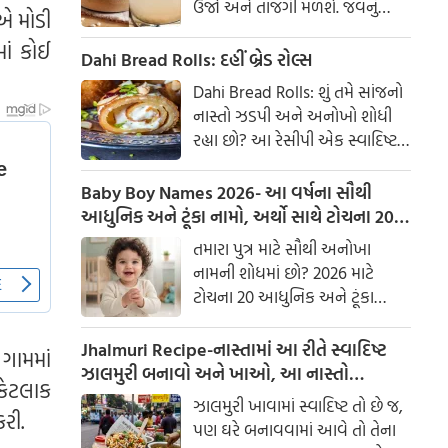
ઉર્જા અને તાજગી મળશે. જવનું
ાએ મોડી
પાણી એક ઉત્તમ ઘરેલું ઉપાય
ાં કોઈ
માનવામાં આવે છે, જે ખાસ કરીને
Dahi Bread Rolls: દહીં બ્રેડ રોલ્સ
ઉનાળામાં ઠંડક આપે છે
Dahi Bread Rolls: શું તમે સાંજનો
નાસ્તો ઝડપી અને અનોખો શોધી
રહ્યા છો? આ રેસીપી એક સ્વાદિષ્ટ
વિકલ્પ આપે છે જે બહારથી ક્રિસ્પી
અને અંદરથી અતિ નરમ છે. મસાલા
Baby Boy Names 2026- આ વર્ષના સૌથી
અને ક્રીમી ટેક્સચરનું સંપૂર્ણ મિશ્રણ
આધુનિક અને ટૂંકા નામો, અર્થો સાથે ટોચના 20
તેને બધી ઉંમરના લોકોમાં પ્રિય
નામોની યાદી જુઓ.
તમારા પુત્ર માટે સૌથી અનોખા
બનાવે છે.
નામની શોધમાં છો? 2026 માટે
ટોચના 20 આધુનિક અને ટૂંકા
બાળક છોકરાના નામોની યાદી
તપાસો, અર્થો સાથે, જે તમારા
Jhalmuri Recipe-નાસ્તામાં આ રીતે સ્વાદિષ્ટ
 ગામમાં
બાળકને એક સુંદર ઓળખ આપશે.
ઝાલમુરી બનાવો અને ખાઓ, આ નાસ્તો
કેટલાક
મસાલેદાર અને સ્વાદિષ્ટ છે.
ઝાલમુરી ખાવામાં સ્વાદિષ્ટ તો છે જ,
રી.
પણ ઘરે બનાવવામાં આવે તો તેના