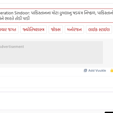
ration Sindoor: પાકિસ્તાનના મોટા હુમલાનુ ષડયંત્ર નિષ્ફળ, પાકિસ્તાન
ને ભારતે તોડી પાડી
ાચાર જગત
જ્યોતિષશાસ્ત્ર
જોક્સ
મનોરંજન
લાઈફ સ્ટાઈલ