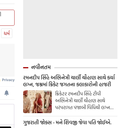
ી
ધર્મ
નવીનતમ
રમનદીપ સિંહે અભિનેત્રી ચાર્લી ચૌહાણ સાથે કર્યા
લગ્ન, જશ્નમાં ક્રિકેટ જગતના કલાકારોની હાજરી
ક્રિકેટર રમનદીપ સિંહે ટીવી
અભિનેત્રી ચાર્લી ચૌહાણ સાથે
પરંપરાગત પંજાબી વિધિથી લગ્ન
કર્યા. રમનદીપ અને ચાર્લીએ તેમના
લગ્નના કેટલાક સુંદર ફોટા ચાહકો
ગુજરાતી જોક્સ - મને શિવજી જેવા પતિ જોઈએ.
સાથે શેર કર્યા.