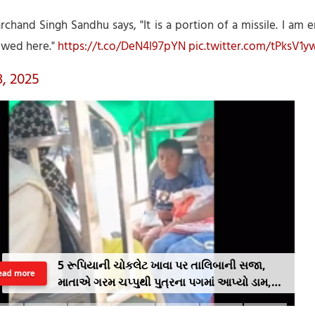
chand Singh Sandhu says, "It is a portion of a missile. I am 
owed here."
https://t.co/DeN4l97pYN
pic.twitter.com/tPksV1y
, 2025
5 રૂપિયાની ચોકલેટ ખાવા પર તાલિબાની સજા,
ead more
માતાએ ગરમ ચપ્પુથી પુત્રના પગમાં આપ્યો ડામ,
દરવાજા બંધ કરીને નીકળી ગઈ પાર્ટીમાં