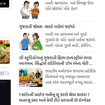
પત્ની: શ્રાવણમાં , મને શિવજી જેવા
પતિ જોઈએ. પતિ: કેમ?
ગુજરાતી જોક્સ -ચાલો પાર્કમાં જઈએ.
પત્ની: આ સાવનમાં મને ઝૂલો
ઝૂલવો છે. પતિ: ચાલો પાર્કમાં જઈએ.
પત્ની: પહેલા ઝૂલો નહીં... શોપિંગ
કરાવ!
ઝી સ્ટુડિયોઝનું ગુજરાતી ફિલ્મ ઇન્ડસ્ટ્રીમાં ભવ્ય
આગમન, સિદ્ધાર્થ રાંદેરિયાની 'ટોમ એન્ડ ચેરી'
સાથે કરશે શરૂઆત; ટ્રેલર થયું રિલીઝ
ભારતીય મનોરંજન જગતમાં પ્રાદેશિક
સિનેમાને વધુ મજબૂત બનાવવા
તરફ એક મહત્વપૂર્ણ પગલું ભરતાં
ઝી સ્ટુડિયોઝે ગુજરાતી ફિલ્મ
ઇન્ડસ્ટ્રીમાં પોતાની સત્તાવાર
1 કરોડની પ્રાઈઝ મનીનુ શુ કરશે શ્રેયા કાલરા ?
એન્ટ્રીની જાહેરાત કરી છે.
બતાવ્યુ ક્યા અને કેવી રીતે કરવાની છે ઈન્વેસ્ટ