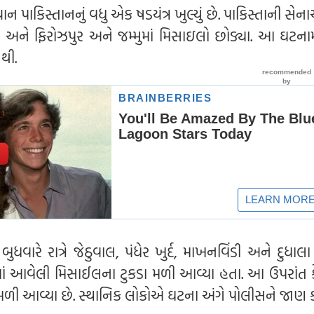
ાન પાકિસ્તાનનું વધુ એક ષડયંત્ર ખુલ્યું છે. પાકિસ્તાની સેન
ર અને ફિરોઝપુર અને જમ્મુમાં મિસાઇલો છોડ્યા. આ ઘટનામ
થી.
વારે રાત્રે જેઠુવાલ, પંધેર ખુર્દ, માખનવિંડી અને દુધાલા
વામાં આવેલી મિસાઈલના ટુકડા મળી આવ્યા હતા. આ ઉપરાંત 
ળી આવ્યા છે. સ્થાનિક લોકોએ ઘટના અંગે પોલીસને જાણ ક