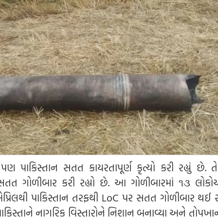
 પાકિસ્તાન સતત કાયરતાપૂર્ણ કૃત્યો કરી રહ્યું છે. તે 
સતત ગોળીબાર કરી રહ્યો છે. આ ગોળીબારમાં ૧૩ લોક
એપ્રિલથી પાકિસ્તાન તરફથી LoC પર સતત ગોળીબાર થઈ રહ્
ાકિસ્તાને નાગરિક વિસ્તારોને નિશાન બનાવ્યા અને તોપખા