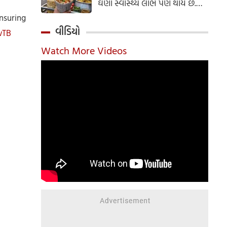
ઘણા સ્વાસ્થ્ય લાભ પણ થાય છે.
ઝાલમુરી બનાવવાની સરળ રેસીપી
ensuring
અહીં જાણો.
વીડિયો
wTB
Watch More Videos