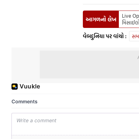
Live Ope
આગળનો લેખ
મિસાઈલો
વેબદુનિયા પર વાંચો :
સમ