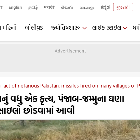
दी
English
தமிழ்
मराठी
తెలుగు
മലയാളം
ಕನ್ನಡ
ગુજરાતી
ણ મહિનો
બોલીવુડ
જ્યોતિષશાસ્ત્ર
લાઈફ સ્ટાઈલ
ધર્મ
 act of nefarious Pakistan, missiles fired on many villages o
નું વધુ એક કૃત્ય, પંજાબ-જમ્મુના ઘણા
સાઇલો છોડવામાં આવી