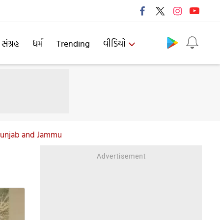
Follow us
 સંગ્રહ
ધર્મ
Trending
વીડિયો
f Punjab and Jammu