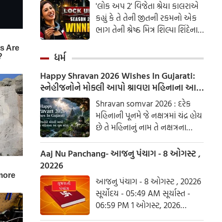
'લોક અપ 2' વિજેતા શ્રેયા કાલરાએ
કહ્યું કે તે તેની જીતની રકમનો એક
ભાગ તેની શ્રેષ્ઠ મિત્ર શિલ્પા શિંદેના
આશ્રય ગૃહમાં દાન કરશે.
ધર્મ
Happy Shravan 2026 Wishes In Gujarati:
સ્નેહીજનોને મોકલી આપો શ્રાવણ મહિનાના આ
શુભ સંદેશ
Shravan somvar 2026 : દરેક
મહિનાની પૂનમે જે નક્ષત્રમાં ચંદ્ર હોય
છે તે મહિનાનું નામ તે નક્ષત્રના
આધારે રાખવામાં આવ્યું છે. શ્રાવણ
નામ પણ શ્રવણ નક્ષત્રને આધારિત
Aaj Nu Panchang- આજનુ પંચાગ - 8 ઓગસ્ટ ,
છે.
20226
આજનુ પંચાગ - 8 ઓગસ્ટ , 20226
સૂર્યોદય - 05:49 AM સૂર્યાસ્ત -
06:59 PM 1 ઓગસ્ટ, 2026
શનિવાર આષાઢ વદ ત્રિજ- વિક્રમ