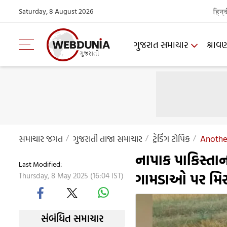
Saturday, 8 August 2026
हिन्
ગુજરાત સમાચાર
શ્રાવ
સમાચાર જગત
ગુજરાતી તાજા સમાચાર
ટ્રેંડિંગ ટોપિક
Another
નાપાક પાકિસ્તાન
Last Modified:
ગામડાઓ પર મિ
Thursday, 8 May 2025 (16:04 IST)
સંબંધિત સમાચાર