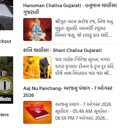
સંવત 2082
Hanuman Chalisa Gujarati - હનુમાન ચાલીસા
ગુજરાતી
શ્રીગુરુ ચરન સરોજ રજ, નિજ મનુ
મુકુરુ સુધારિ. બરનઊઁ રઘુબર
બિમલ જસુ, જો દાયકુ ફલ ચારિ
બુદ્ધિહીન તનુ જાનિકે, સુમિરૌં પવન-
કુમાર. બલ બુદ્ધિ બિદ્યા દેહુ મોહિં,
શનિ ચાલીસા - Shani Chalisa Gujarati
હરહુ કલેસ બિકાર
જય ગણેશ ગિરિજા સુવન, મંગલ
કરણ કૃપાલ। દીનન કે દુખ દૂર કરિ,
કીજૈ નાથ નિહાલ॥ જય જય શ્રી
શનિદેવ પ્રભુ, સુનહુ વિનય મહારાજ।
કરહુ કૃપા હે રવિ તનય, રાખહુ જન
Aaj Nu Panchang- આજનુ પંચાગ - 7 ઓગસ્ટ
કી લાજ॥ શનિ ચાલીસા ચૌપાઈ :
2026
આજનુ પંચાગ - 7 ઓગસ્ટ 2026
સૂર્યોદય - 05:49 AM સૂર્યાસ્ત -
06:59 PM 7 ઓગસ્ટ, 2026
શુક્રવાર આષાઢ વદ નોમ - વિક્રમ