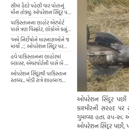
સીમા હૈદરે પહેલી વાર પોતાનું
મૌન તોડ્યું: ઓપરેશન સિંદૂર પર
વાત કરી
પાકિસ્તાનના લાહોર એરપોર્ટ
પાસે ત્રણ વિસ્ફોટ, લોકોએ કહ્યું-
'તે મિસાઇલ હુમલો હતો'
‘અમે નિર્દોષોને મારનારાઓને જ
માર્યો ...’, ઓપરેશન સિંદૂર પર
સંરક્ષણ પ્રધાન રાજનાથ સિંહે શું
હવે પાકિસ્તાનના લાહોરમાં
કહ્યું?
બ્લાસ્ટ, એયરપોર્ટની પાસે બે થી
ત્રણ બ્લાસ્ટ, એરિયા કર્યા સીલ
ઓપરેશન સિંદૂરથી પાકિસ્તાન
સ્તબ્ધ... મોડી રાત્રે શાહબાઝ
શરીફનું સંબોધન, કહ્યું - અમે
લોહીના દરેક ટીપાનો બદલો
ઓપરેશન સિંદૂર પછી પણ
લઈશું
કાશ્મીરની સરહદ પર 
ગુમાવ્યા હતા. ૨૫-૨૬ 
ઓપરેશન સિંદૂર પછી, પ