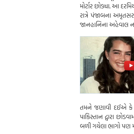
મોર્ટાર છોડ્યા. આ દરમિય
રાત્રે પંજાબના અમૃતસ
જાનહાનિના અહેવાલ ન
તમને જણાવી દઈએ કે બુધ
પાકિસ્તાન દ્વારા છોડ
બળી ગયેલા ભાગો પણ મ