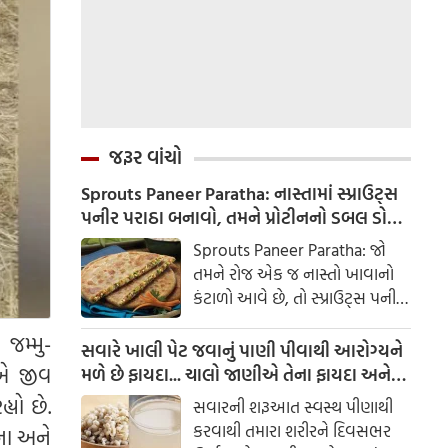
જરૂર વાંચો
Sprouts Paneer Paratha: નાસ્તામાં સ્પ્રાઉટ્સ
પનીર પરાઠા બનાવો, તમને પ્રોટીનનો ડબલ ડોઝ
મળશે
Sprouts Paneer Paratha: જો
તમને રોજ એક જ નાસ્તો ખાવાનો
કંટાળો આવે છે, તો સ્પ્રાઉટ્સ પનીર
પરાઠા બનાવવાનો પ્રયાસ કરો. તે
જમ્મુ-
માત્ર સ્વાદિષ્ટ જ નથી પણ તમારા
સવારે ખાલી પેટ જવાનું પાણી પીવાથી આરોગ્યને
સ્વાસ્થ્ય માટે અતિ ફાયદાકારક પણ
ોએ જીવ
મળે છે ફાયદા... ચાલો જાણીએ તેના ફાયદા અને
છે.
ઉપયોગ કરવાની યોગ્ય રીત
યો છે.
સવારની શરૂઆત સ્વસ્થ પીણાથી
કરવાથી તમારા શરીરને દિવસભર
ના અને