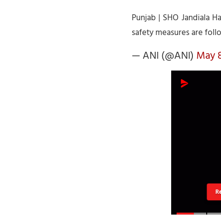
Punjab | SHO Jandiala Har
safety measures are foll
— ANI (@ANI)
May 8
R