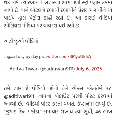
થઈ શકે. ત્યારબાદ તે બહારના ભાગવાળી સ્ટ્રો પેટ્રોલ ટેંકમાં
નાખે છે અને બોટલને દબાવી દબાવીને પ્રેશર બનાવીને એ
પાઈપ દ્વારા પેટ્રોલ કાઢી રહ્યો છે. આ કારણે વીડિયો
સોશિયલ મીડિયા પર વાયરલ થઈ રહ્યો છે.
અહી જુઓ વીડિયો
Jugaad day by day
pic.twitter.com/BR1yoN567j
— Aditya Tiwari (@aditiwari9111)
July 6, 2025
તમે હાલ જે વીડિયો જોયો તેને એક્સ પ્લેટફોર્મ પર
@aditiwari9111 નામના એકાઉંટ પરથી પોસ્ટ કરવામાં
આવ્યો છે. વીડિયો પોસ્ટ કરતી વખતે, કેપ્શનમાં લખ્યું છે,
"જુગાડ દિન પકોડા." સમાચાર લખાય ત્યાં સુધી, 46 લાખ