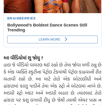
આ વીડિયોમાં શુ જોયુ ?
હાલ જે વીડિયો વાયરલ થઈ રહ્યો છે તેમા જોવા મળી રહ્યુ છે
કે એક વ્યક્તિ સ્કુટીના પેટ્રોલ ટેંકમાંથી પેટ્રોલ કાઢવાની રીત
બતાવી રહ્યો છે. આ માટે તેણે એક બોટલ્લીધી અને
ઢાંકણમાં કાણુ પાડીને તેમા એક સ્ટ્રો ને બોટલમાં નાખે છે.
અડધી સ્ટ્રો અંદર અને અડધી બહાર છે. ત્યારબાદ તેણે
ઢાંકણ પર કશુ લગાવી દીધુ છે જેથી ત્યાથી એયર પાસ ન