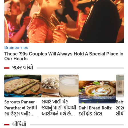
જરૂર વાંચો
Sprouts Paneer
સવારે ખાલી પેટ
Baby 
Paratha: નાસ્તામાં
જવાનું પાણી પીવાથી
Dahi Bread Rolls:
2026-
સ્પ્રાઉટ્સ પનીર
આરોગ્યને મળે છે
દહીં બ્રેડ રોલ્સ
સૌથી 
પરાઠા બનાવો, તમને
ફાયદા... ચાલો
ટૂંકા ન
વીડિયો
પ્રોટીનનો ડબલ ડોઝ
જાણીએ તેના ફાયદા
ટોચના