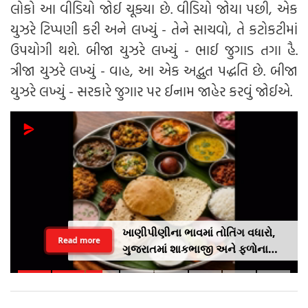
લોકો આ વીડિયો જોઈ ચૂક્યા છે. વીડિયો જોયા પછી, એક
યુઝરે ટિપ્પણી કરી અને લખ્યું - તેને સાચવો, તે કટોકટીમાં
ઉપયોગી થશે. બીજા યુઝરે લખ્યું - ભાઈ જુગાડ તગા હૈ.
ત્રીજા યુઝરે લખ્યું - વાહ, આ એક અદ્ભુત પદ્ધતિ છે. બીજા
યુઝરે લખ્યું - સરકારે જુગાર પર ઈનામ જાહેર કરવું જોઈએ.
ખાણીપીણીના ભાવમાં તોતિંગ વધારો,
Read more
ગુજરાતમાં શાકભાજી અને ફળોના
વધતા ભાવથી સામાન્ય લોકો પર
મોંઘવારીનો માર