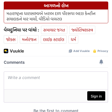
આગળનો લેખ
મહારાષ્ટ્રના ધારાસભ્યએ ખરાબ દાળ પીરસવા બદલ કેન્ટીન
સંચાલકને માર માર્યો, વીડિયો વાયરલ
વેબદુનિયા પર વાંચો :
સમાચાર જગત
જ્યોતિષશાસ્ત્ર
જોક્સ
મનોરંજન
લાઈફ સ્ટાઈલ
ધર્મ