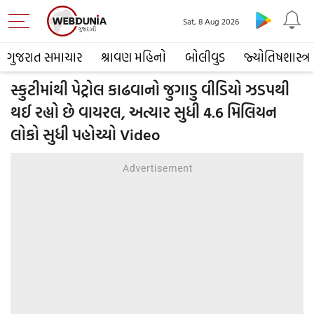
Sat, 8 Aug 2026
ગુજરાત સમાચાર
શ્રાવણ મહિનો
બોલીવુડ
જ્યોતિષશાસ્ત્ર
સ્કુટીમાંથી પેટ્રોલ કાઢવાનો જુગાડુ વીડિયો ઝડપથી
થઈ રહ્યો છે વાયરલ, અત્યાર સુધી 4.6 મિલિયન
લોકો સુધી પહોચ્યો Video