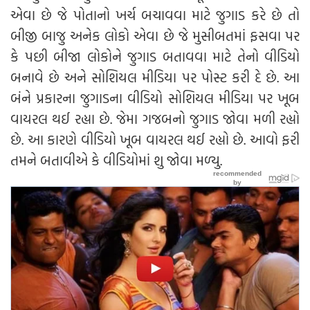
એવા છે જે પોતાનો ખર્ચ બચાવવા માટે જુગાડ કરે છે તો
બીજી બાજુ અનેક લોકો એવા છે જે મુસીબતમાં ફસવા પર
કે પછી બીજા લોકોને જુગાડ બતાવવા માટે તેનો વીડિયો
બનાવે છે અને સોશિયલ મીડિયા પર પોસ્ટ કરી દે છે. આ
બંને પ્રકારના જુગાડના વીડિયો સોશિયલ મીડિયા પર ખૂબ
વાયરલ થઈ રહ્યા છે. જેમા ગજબનો જુગાડ જોવા મળી રહ્યો
છે. આ કારણે વીડિયો ખૂબ વાયરલ થઈ રહ્યો છે. આવો ફરી
તમને બતાવીએ કે વીડિયોમાં શુ જોવા મળ્યુ.