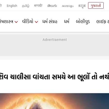
दी
English
தமிழ்
मराठी
తెలుగు
മലയാളം
ಕನ್ನಡ
ગુજરાતી
િષશાસ્ત્ર
વીડિયો
ધર્મ સંગ્રહ
ધર્મ
બોલીવુડ
લાઈફ સ
શિવ ચાલીસા વાંચતા સમયે આ ભૂલોં તો નથ