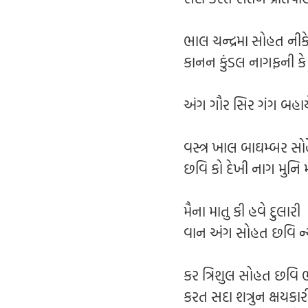
ભાલ ચન્દ્રમા સોહત નીક
કાનન કુંડલ નાગફની કે
અંગ ગૌર સિર ગંગ બહાયે
વસ્ત્ર ખાલ બાઘમ્બર સો
છવિ કો દેખી નાગ મુનિ મ
મૈના માતુ કી હવે દુલારી
વાન અંગ સોહત છવિ ન્
કર ત્રિશુલ સોહત છવિ 
કરત સદા શત્રુન ક્ષયકાર