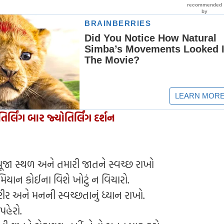
િર્લિંગ બાર જ્યોતિર્લિંગ દર્શન
: પૂજા સ્થળ અને તમારી જાતને સ્વચ્છ રાખો
યાન કોઈના વિશે ખોટું ન વિચારો.
ર અને મનની સ્વચ્છતાનું ધ્યાન રાખો.
પહેરો.