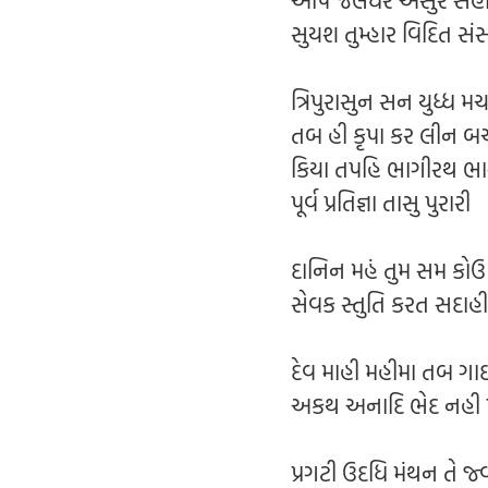
આપ જલંધર અસુર સંહા
સુયશ તુમ્હાર વિદિત સંસ
ત્રિપુરાસુન સન યુધ્ધ મ
તબ હી કૃપા કર લીન બ
કિયા તપહિ ભાગીરથ ભા
પૂર્વ પ્રતિજ્ઞા તાસુ પુરારી
દાનિન મહં તુમ સમ કોઉ
સેવક સ્તુતિ કરત સદાહી
દેવ માહી મહીમા તબ ગા
અકથ અનાદિ ભેદ નહી 
પ્રગટી ઉદધિ મંથન તે 