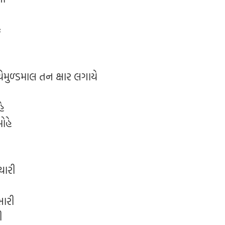
ે
મુળ્ડમાલ તન ક્ષાર લગાયે
હે
ોહે
યારી
ભારી
ી