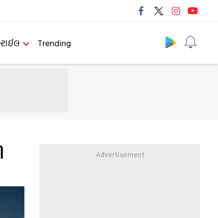
Follow us
્ટાઈલ
Trending
ી