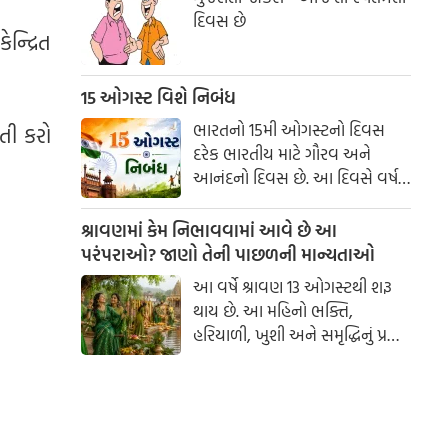
દિવસ છે
્દ્રિત
15 ઓગસ્ટ વિશે નિબંધ
ભારતનો 15મી ઓગસ્ટનો દિવસ
તી કરો
દરેક ભારતીય માટે ગૌરવ અને
આનંદનો દિવસ છે. આ દિવસે વર્ષ
1947માં ભારતે લગભગ 200 વર્ષના
બ્રિટિશ શાસનમાંથી આઝાદી મેળવી
શ્રાવણમાં કેમ નિભાવવામાં આવે છે આ
હતી. સ્વતંત્રતા દિવસ આપણને દેશ
પરંપરાઓ? જાણો તેની પાછળની માન્યતાઓ
માટે બલિદાન આપનારા અસંખ્ય
આ વર્ષે શ્રાવણ 13 ઓગસ્ટથી શરૂ
સ્વાતંત્ર્ય સેનાનીઓના ત્યાગ અને
થાય છે. આ મહિનો ભક્તિ,
શૌર્યની યાદ અપાવે છે. આ દિવસ
હરિયાળી, ખુશી અને સમૃદ્ધિનું પ્રતીક
માત્ર ઉજવણીનો જ નહીં, પરંતુ
માનવામાં આવે છે. આ સમય
દેશપ્રેમ અને રાષ્ટ્રપ્રતિની ફરજો
દરમિયાન ગામડાઓમાં એક સમયે
નિભાવવાનો સંકલ્પ લેવાનો પણ
ઝૂલા બાંધવામાં આવતા હતા અને
દિવસ છે.
લોકગીતો ગવાતા હતા. જોકે,