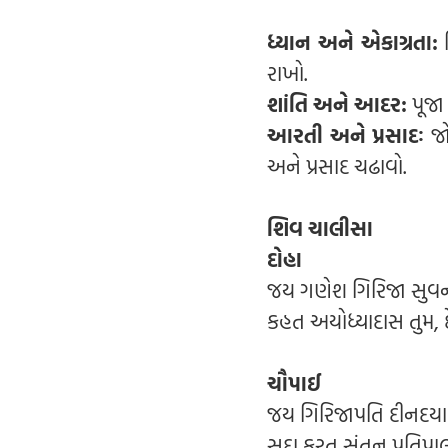
ધ્યાન અને એકાગ્રતા:
શ
રાખો.
શાંતિ અને આદર:
પૂજા
આરતી અને પ્રસાદઃ
જો
અને પ્રસાદ ચઢાવો.
શિવ ચાલીસા
દોહા
જય ગણેશ ગિરિજા સુવન
કહત અયોધ્યાદાસ તુમ,
ચૌપાઈ
જય ગિરિજાપતિ દીનદય
સદા કરત સંતન પ્રતિપા