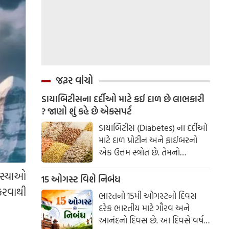
જરૂર વાંચો
ડાયાબિટીસના દર્દીઓ માટે કઈ દાળ છે લાભકારી
? જાણો શું કહે છે એક્સપર્ટ
ડાયાબિટીસ (Diabetes) ના દર્દીઓ
માટે દાળ પ્રોટીન અને ફાઈબરનો
એક ઉત્તમ સ્ત્રોત છે. તેમનો
ગ્લાયસેમિક ઇન્ડેક્સ (GI) ઓછો
મસ્યાઓ
હોય છે, જેનો અર્થ છે કે તે લોહીમાં
15 ઓગસ્ટ વિશે નિબંધ
શુગરના સ્તરને એકાએક વધારતી
કરવાથી
ભારતનો 15મી ઓગસ્ટનો દિવસ
નથી. AIIMS ના ડોક્ટર પાસેથી
દરેક ભારતીય માટે ગૌરવ અને
જાણો કઈ દાળ સૌથી શ્રેષ્ઠ છે.
આનંદનો દિવસ છે. આ દિવસે વર્ષ