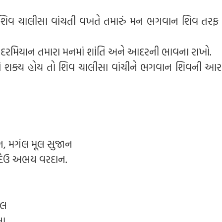
િવ ચાલીસા વાંચતી વખતે તમારું મન ભગવાન શિવ તરફ કેન
 દરમિયાન તમારા મનમાં શાંતિ અને આદરની ભાવના રાખો.
 શક્ય હોય તો શિવ ચાલીસા વાંચીને ભગવાન શિવની આર
, મગંલ મૂલ સુજાન
 દેઉ અભય વરદાન.
ાલ
લા