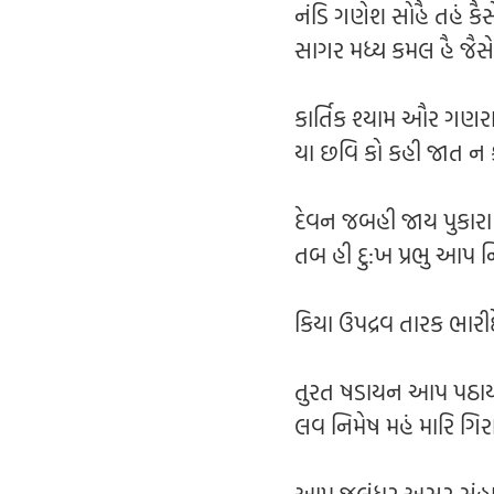
નંડિ ગણેશ સોહૈ તહં કૈસ
સાગર મધ્ય કમલ હૈ જૈસે
કાર્તિક શ્યામ ઔર ગણર
યા છવિ કો કહી જાત ન
દેવન જબહી જાય પુકારા
તબ હી દુ:ખ પ્રભુ આપ ન
કિયા ઉપદ્રવ તારક ભારી
તુરત ષડાયન આપ પઠા
લવ નિમેષ મહં મારિ ગિ