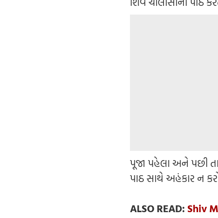
શિવ ચાલીસાનો પાઠ કરત
પૂજા પહેલા અને પછી ત
પાઠ સાથે અહંકાર ન કર
ALSO READ:
Shiv M