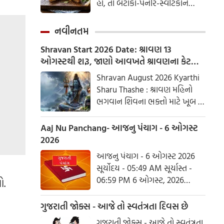
હો, તો બટાકા-પનીર-સ્વીટકોર્ન
સેન્ડવિચ એક ઉત્તમ વિકલ્પ છે.
બાળકો હોય કે મોટા, દરેકને તેનો
નવીનતમ
સ્વાદ ખૂબ જ પસંદ આવશે.
Shravan Start 2026 Date: શ્રાવણ 13
ઓગસ્ટથી શરૂ, જાણો આવખતે શ્રાવણના કેટલા
સોમવાર રહેશે
Shravan August 2026 Kyarthi
Sharu Thashe : શ્રાવણ મહિનો
ભગવાન શિવના ભક્તો માટે ખૂબ જ
ખાસ છે. આ મહિનામાં ભગવાન
શિવની પૂજા કરવાથી ઈચ્છાઓ
Aaj Nu Panchang- આજનુ પંચાગ - 6 ઓગસ્ટ
ઝડપથી પૂર્ણ થાય છે. ધાર્મિક
2026
માન્યતાઓ અનુસાર, ભગવાન શિવે
આજનુ પંચાગ - 6 ઓગસ્ટ 2026
આ મહિનામાં દેવી પાર્વતીને પોતાની
સૂર્યોદય - 05:49 AM સૂર્યાસ્ત -
પત્ની તરીકે સ્વીકાર્યા હતા. ચાલો
06:59 PM 6 ઓગસ્ટ, 2026
ો.
જાણીએ કે આ વર્ષે શ્રાવણમાં કેટલા
ગુરૂવાર આષાઢ વદ આઠમ - વિક્રમ
સોમવાર હશે.
સંવત 2082
ગુજરાતી જોક્સ - આજે તો સ્વતંત્રતા દિવસ છે
ગુજરાતી જોક્સ - આજે તો સ્વતંત્રતા