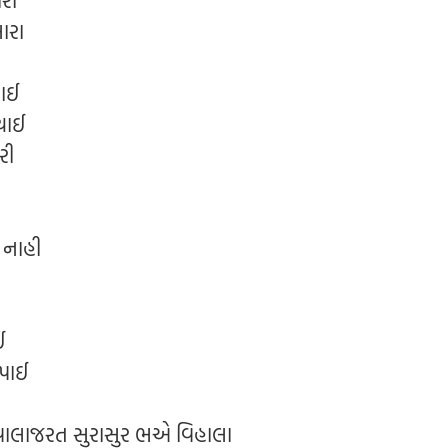
રા
ારા
ચાઈ
ચાઈ
રી
 નાહી
ઈ
પાઈ
જ્વાલાજરત સુરાસુર ભએ વિહાલા