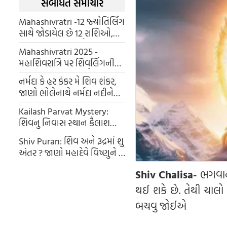
સંબંધિત સમાચાર
Mahashivratri -12 જ્યોતિર્લિંગ
સાથે જોડાયેલ છે 12 ​​રાશિઓ,
જાણો કયું જ્યોતિર્લિંગ કઈ
Mahashivratri 2025 -
રાશિનું છે
મહાશિવરાત્રિ પર શિવલિંગની
પૂજા કરવી કે શિવમૂર્તિની ?
નર્મદા કે હર કંકર મે શિવ શંકર,
જાણો ભોલેનાથે નર્મદા નદીને
આપેલ આ વરદાનનુ રહસ્ય
Kailash Parvat Mystery:
શિવનુ નિવાસ સ્થાન કૈલાશ
પર્વત માનસરોવર કેમ છે ? જાણો
Shiv Puran: શિવ અને રૂદ્રમાં શુ
આનુ રહસ્ય
અંતર ? જાણો મહાદેવે વિષ્ણુને શુ
બતાવ્યુ આનુ રહસ્ય
Shiv Chalisa-
ભગવાન
થઈ શકે છે. તેથી ચાલ
બચવુ જોઈએ