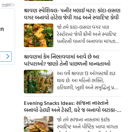
1947માં ભારતે લગભગ 200 વર્ષના
બ્રિટિશ શાસનમાંથી આઝાદી મેળવી
શ્રાવણ સ્પેશિયલ- પનીર મલાઈ મટર: કાંદા-લસણ
હતી. સ્વતંત્રતા દિવસ આપણને દેશ
વગર બનાવો હોટેલ જેવી ગાઢ અને સ્વાદિષ્ટ ગ્રેવી
માટે બલિદાન આપનારા અસંખ્ય
જો તમે કાંદા-લસણ વગર પણ
સ્વાતંત્ર્ય સેનાનીઓના ત્યાગ અને
રેસ્ટોરન્ટ જેવી ક્રીમી અને સ્વાદિષ્ટ
શૌર્યની યાદ અપાવે છે. આ દિવસ
પનીરની વાનગી બનાવવા માંગતા
માત્ર ઉજવણીનો જ નહીં, પરંતુ
હો, તો આ પનીર મલાઈ મટર રેસીપી
દેશપ્રેમ અને રાષ્ટ્રપ્રતિની ફરજો
જરૂર અજમાવો. કાજુ અને ટામેટાની
શ્રાવણમાં કેમ નિભાવવામાં આવે છે આ
નિભાવવાનો સંકલ્પ લેવાનો પણ
પેસ્ટ ગ્રેવીને ગાઢ અને રિચ સ્વાદ
પરંપરાઓ? જાણો તેની પાછળની માન્યતાઓ
દિવસ છે.
આપે છે.
આ વર્ષે શ્રાવણ 13 ઓગસ્ટથી શરૂ
થાય છે. આ મહિનો ભક્તિ,
હરિયાળી, ખુશી અને સમૃદ્ધિનું પ્રતીક
માનવામાં આવે છે. આ સમય
દરમિયાન ગામડાઓમાં એક સમયે
Evening Snacks Ideas: સાંજના નાસ્તાને
ઝૂલા બાંધવામાં આવતા હતા અને
બનાવો હેલ્ધી અને ટેસ્ટી, ઘરે જ બનાવો બટાકા-
લોકગીતો ગવાતા હતા. જોકે,
પનીર-સ્વીટકોર્ન સેન્ડવિચ
જો તમે સાંજના નાસ્તામાં કંઈક
સ્વાદિષ્ટ અને પૌષ્ટિક ખાવા માંગતા