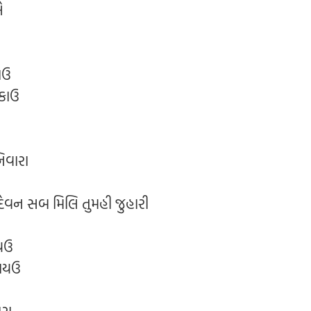
ે
ાઉ
 કાઉ
િવારા
દેવન સબ મિલિ તુમહી જુહારી
યઉ
રાયઉ