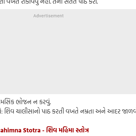
ી વખતે રોકાવવુ નહીં. તેનો સતત પાઠ કરો.
ામસિક ભોજન ન કરવું.
ો: શિવ ચાલીસાનો પાઠ કરતી વખતે નમ્રતા અને આદર જાળવ
ahimna Stotra - શિવ મહિમા સ્તોત્ર