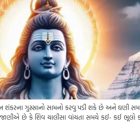
 શંકરના ગુસ્સાનો સામનો કરવુ પડી શકે છે અને ઘણી સ
ો જાણીએ છે કે શિવ ચાલીસા વાંચતા સમયે કઈ- કઈ ભૂલો 