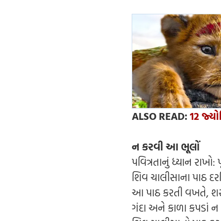
ALSO READ:
12 જ્યોત
ન કરવી આ ભૂલોં
પવિત્રતાનું ધ્યાન રાખો
શિવ ચાલીસાના પાઠ દરમિ
આ પાઠ કરતી વખતે, શરી
ગંદા અને કાળા કપડાં ન 