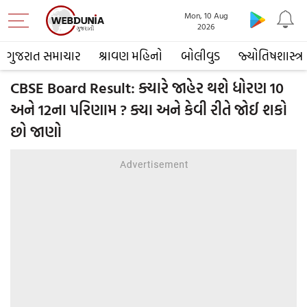
Mon, 10 Aug
2026
ગુજરાત સમાચાર
શ્રાવણ મહિનો
બોલીવુડ
જ્યોતિષશાસ્ત્ર
CBSE Board Result: ક્યારે જાહેર થશે ધોરણ 10
અને 12ના પરિણામ ? ક્યા અને કેવી રીતે જોઈ શકો
છો જાણો