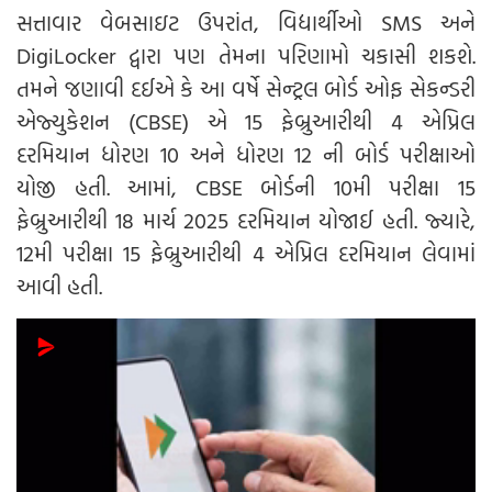
સત્તાવાર વેબસાઇટ ઉપરાંત, વિદ્યાર્થીઓ SMS અને
DigiLocker દ્વારા પણ તેમના પરિણામો ચકાસી શકશે.
તમને જણાવી દઈએ કે આ વર્ષે સેન્ટ્રલ બોર્ડ ઓફ સેકન્ડરી
એજ્યુકેશન (CBSE) એ 15 ફેબ્રુઆરીથી 4 એપ્રિલ
દરમિયાન ધોરણ 10 અને ધોરણ 12 ની બોર્ડ પરીક્ષાઓ
યોજી હતી. આમાં, CBSE બોર્ડની 10મી પરીક્ષા 15
ફેબ્રુઆરીથી 18 માર્ચ 2025 દરમિયાન યોજાઈ હતી. જ્યારે,
12મી પરીક્ષા 15 ફેબ્રુઆરીથી 4 એપ્રિલ દરમિયાન લેવામાં
આવી હતી.