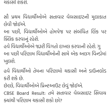
ચકાસી શકશે.
સૌ પ્રથમ વિદ્યાર્થીઓએ સત્તાવાર વેબસાઇટની મુલાકાત
લેવી જોઈએ.
આ પછી, વિદ્યાર્થીઓએ હોમપેજ પર સંબંધિત લિંક પર
ક્લિક કરવાનું રહેશે.
હવે વિદ્યાર્થીઓએ જરૂરી વિગતો દાખલ કરવાની રહેશે. ગુ
આ પછી પરિણામ વિદ્યાર્થીઓની સામે એક અલગ વિન્ડોમાં
ખુલશે.
હવે વિદ્યાર્થીઓ તેમના પરિણામો ચકાસી અને ડાઉનલોડ
કરી શકે છે.
છેલ્લે, વિદ્યાર્થીઓએ પ્રિન્ટઆઉટ લેવું જોઈએ.
CBSE Board Result: તમે સત્તાવાર વેબસાઇટ સિવાય
ક્યાંથી પરિણામ ચકાસી શકો છો?