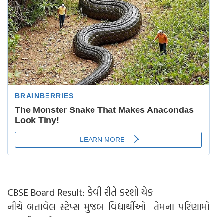
CBSE Board Result: કેવી રીતે કરશો ચેક
નીચે બતાવેલ સ્ટેપ્સ મુજબ વિદ્યાર્થીઓ તેમના પરિણામો