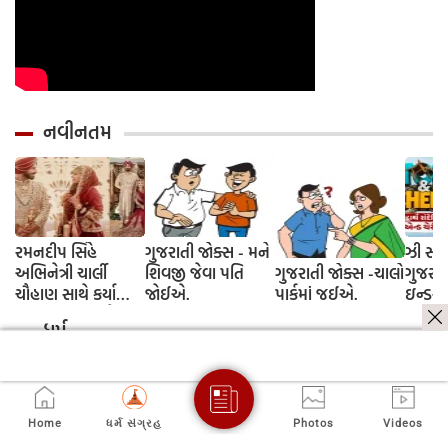
નવીનતમ
રમનદીપ સિંહે
ગુજરાતી જોક્સ - મને
ઝી સ્ટુ
અભિનેત્રી ચાર્લી
શિવજી જેવા પતિ
ગુજરાતી જોક્સ -ચાલો
ગુજરાત
ચૌહાણ સાથે કર્યા
જોઈએ.
પાર્કમાં જઈએ.
ઇન્ડસ્ટ્
લગ્ન, જશ્નમાં ક્રિકેટ
આગમન, 
ધર્મ
જગતના કલાકારોની
રાંદેરિ
હાજરી
ચેરી' સ
શરૂઆત;
રિલીઝ
Home
ધર્મ સંગ્રહ
Photos
Videos