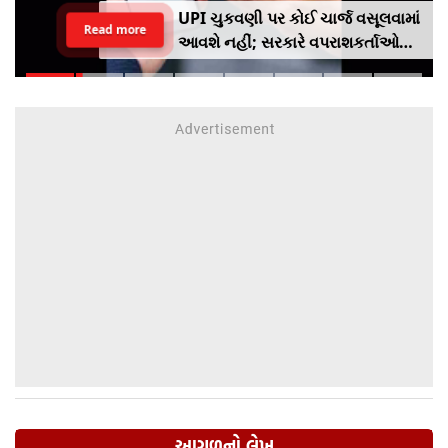
UPI ચુકવણી પર કોઈ ચાર્જ વસૂલવામાં
Read more
આવશે નહીં; સરકારે વપરાશકર્તાઓ
અને વેપારીઓ માટે નવી માર્ગદર્શિકા
જારી કરી છે
આગળનો લેખ