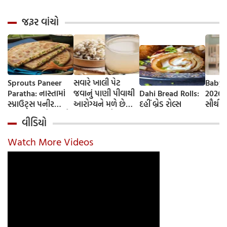
જરૂર વાંચો
Sprouts Paneer
સવારે ખાલી પેટ
Baby 
Paratha: નાસ્તામાં
જવાનું પાણી પીવાથી
Dahi Bread Rolls:
2026-
સ્પ્રાઉટ્સ પનીર
આરોગ્યને મળે છે
દહીં બ્રેડ રોલ્સ
સૌથી 
પરાઠા બનાવો, તમને
ફાયદા... ચાલો
ટૂંકા ન
વીડિયો
પ્રોટીનનો ડબલ ડોઝ
જાણીએ તેના ફાયદા
ટોચના
મળશે
અને ઉપયોગ કરવાની
યાદી 
Watch More Videos
યોગ્ય રીત