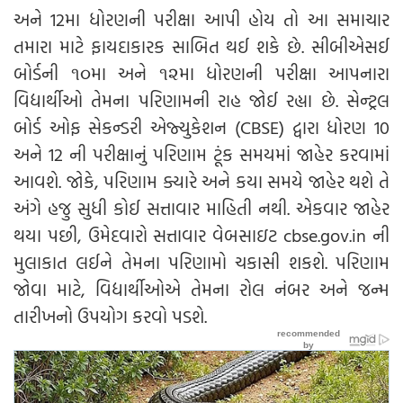
અને 12મા ધોરણની પરીક્ષા આપી હોય તો આ સમાચાર
તમારા માટે ફાયદાકારક સાબિત થઈ શકે છે. સીબીએસઈ
બોર્ડની ૧૦મા અને ૧૨મા ધોરણની પરીક્ષા આપનારા
વિદ્યાર્થીઓ તેમના પરિણામની રાહ જોઈ રહ્યા છે. સેન્ટ્રલ
બોર્ડ ઓફ સેકન્ડરી એજ્યુકેશન (CBSE) દ્વારા ધોરણ 10
અને 12 ની પરીક્ષાનું પરિણામ ટૂંક સમયમાં જાહેર કરવામાં
આવશે. જોકે, પરિણામ ક્યારે અને કયા સમયે જાહેર થશે તે
અંગે હજુ સુધી કોઈ સત્તાવાર માહિતી નથી. એકવાર જાહેર
થયા પછી, ઉમેદવારો સત્તાવાર વેબસાઇટ cbse.gov.in ની
મુલાકાત લઈને તેમના પરિણામો ચકાસી શકશે. પરિણામ
જોવા માટે, વિદ્યાર્થીઓએ તેમના રોલ નંબર અને જન્મ
તારીખનો ઉપયોગ કરવો પડશે.