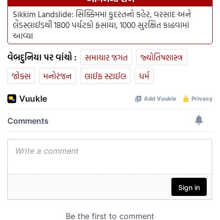
Sikkim Landslide: સિક્કિમમાં કુદરતનો કહેર, વરસાદ અને
લેંડસ્લાઈડથી 1800 પર્યટકો ફસાયા, 1000 સુરક્ષિત કાઢવામાં
આવ્યા
વેબદુનિયા પર વાંચો :
સમાચાર જગત
જ્યોતિષશાસ્ત્ર
જોક્સ
મનોરંજન
લાઈફ સ્ટાઈલ
ધર્મ