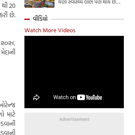
ઘણા સ્વાસ્થ્ય લાભ પણ થાય છે.
 થી 20
ઝાલમુરી બનાવવાની સરળ રેસીપી
રી છે.
અહીં જાણો.
વીડિયો
Watch More Videos
, ૨૦૨૬
 મેદાની
ઓરેન્જ
ો માટે
પડવાની
પડવાની