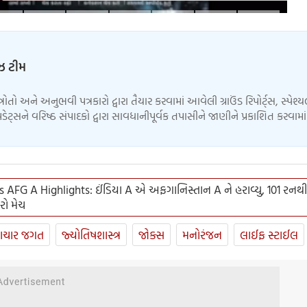
.. જાણો સેફ્ટી ટિપ્સ
ુઝ ટીમ
્ત્રોતો અને અનુભવી પત્રકારો દ્વારા તૈયાર કરવામાં આવેલી ગ્રાઉંડ રિપોર્ટ્સ, સ્પેશ્
ેટ્સને વરિષ્ઠ સંપાદકો દ્વારા સાવધાનીપૂર્વક તપાસીને જાણીને પ્રકાશિત કરવામ
s AFG A Highlights: ઈંડિયા A એ અફગાનિસ્તાન A ને હરાવ્યુ, 101 રનથી
રો મેચ
ાચાર જગત
જ્યોતિષશાસ્ત્ર
જોક્સ
મનોરંજન
લાઈફ સ્ટાઈલ