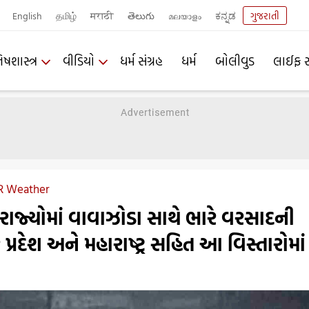
English
தமிழ்
मराठी
తెలుగు
മലയാളം
ಕನ್ನಡ
ગુજરાતી
િષશાસ્ત્ર
વીડિયો
ધર્મ સંગ્રહ
ધર્મ
બોલીવુડ
લાઈફ સ
R Weather
રાજ્યોમાં વાવાઝોડા સાથે ભારે વરસાદની
પ્રદેશ અને મહારાષ્ટ્ર સહિત આ વિસ્તારોમાં