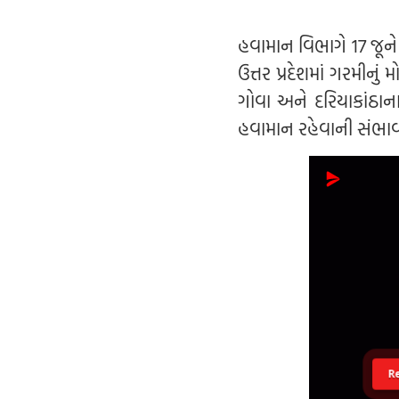
હવામાન વિભાગે 17 જૂને 
ઉત્તર પ્રદેશમાં ગરમીનુ
ગોવા અને દરિયાકાંઠાના
હવામાન રહેવાની સંભાવ
R