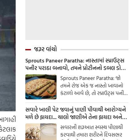
જરૂર વાંચો
Sprouts Paneer Paratha: નાસ્તામાં સ્પ્રાઉટ્સ
પનીર પરાઠા બનાવો, તમને પ્રોટીનનો ડબલ ડોઝ
મળશે
Sprouts Paneer Paratha: જો
તમને રોજ એક જ નાસ્તો ખાવાનો
કંટાળો આવે છે, તો સ્પ્રાઉટ્સ પનીર
પરાઠા બનાવવાનો પ્રયાસ કરો. તે
માત્ર સ્વાદિષ્ટ જ નથી પણ તમારા
સવારે ખાલી પેટ જવાનું પાણી પીવાથી આરોગ્યને
સ્વાસ્થ્ય માટે અતિ ફાયદાકારક પણ
મળે છે ફાયદા... ચાલો જાણીએ તેના ફાયદા અને
 આગાહી
છે.
ઉપયોગ કરવાની યોગ્ય રીત
સવારની શરૂઆત સ્વસ્થ પીણાથી
કેટલાક
કરવાથી તમારા શરીરને દિવસભર
વાડિયે