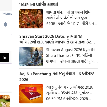
પહેરવાના ધાર્મિક કારણો
શ્રાવણ મહિનામાં ભગવાન શિવની
સાથે દેવી પાર્વતીની પણ પૂજા
કરવામાં આવે છે. મંગળા ગૌરી વ્રત
અને હરિયાળી તીજ જેવા પ્રસંગોએ
મહેંદી લગાવવી અને લીલા રંગના
Shravan Start 2026 Date: શ્રાવણ 13
કપડાં પહેરવા એ પતિના લાંબા
ઓગસ્ટથી શરૂ, જાણો આવખતે શ્રાવણના કેટલા
આયુષ્ય અને સુખી દામ્પત્ય જીવન
સોમવાર રહેશે
Shravan August 2026 Kyarthi
માટે શુભ માનવામાં આવે છે.
Sharu Thashe : શ્રાવણ મહિનો
આપણી પરંપરાઓમાં, સ્ત્રીઓને
ભગવાન શિવના ભક્તો માટે ખૂબ જ
પ્રકૃતિનું સ્વરૂપ માનવામાં આવે છે.
ખાસ છે. આ મહિનામાં ભગવાન
શિવની પૂજા કરવાથી ઈચ્છાઓ
Aaj Nu Panchang- આજનુ પંચાગ - 6 ઓગસ્ટ
ઝડપથી પૂર્ણ થાય છે. ધાર્મિક
2026
માન્યતાઓ અનુસાર, ભગવાન શિવે
આજનુ પંચાગ - 6 ઓગસ્ટ 2026
આ મહિનામાં દેવી પાર્વતીને પોતાની
સૂર્યોદય - 05:49 AM સૂર્યાસ્ત -
પત્ની તરીકે સ્વીકાર્યા હતા. ચાલો
06:59 PM 6 ઓગસ્ટ, 2026
જાણીએ કે આ વર્ષે શ્રાવણમાં કેટલા
ગુરૂવાર આષાઢ વદ આઠમ - વિક્રમ
સોમવાર હશે.