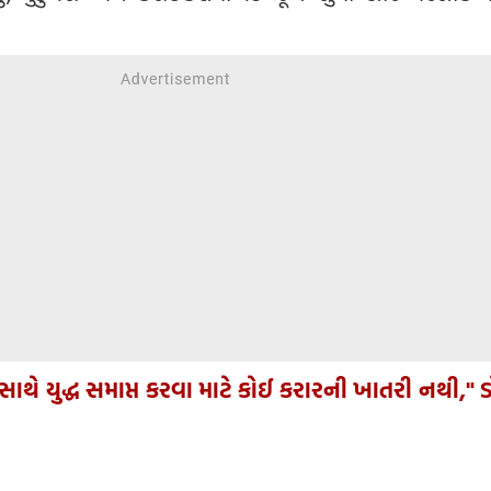
ાથે યુદ્ધ સમાપ્ત કરવા માટે કોઈ કરારની ખાતરી નથી," ડ