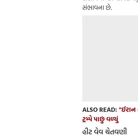
સંભાવના છે.
ALSO READ:
"ઈરાન સ
ટ્રમ્પે પાછું વળ્યું
હીટ વેવ ચેતવણી