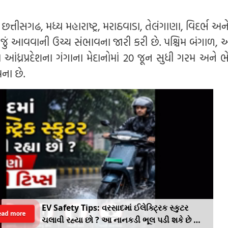
છત્તીસગઢ, મધ્ય મહારાષ્ટ્ર, મરાઠવાડા, તેલંગાણા, વિદર્ભ અને
ં મોજું આવવાની ઉચ્ચ સંભાવના જારી કરી છે. પશ્ચિમ બંગાળ,
 આંધ્રપ્રદેશના ગંગાના મેદાનોમાં 20 જૂન સુધી ગરમ અને ભ
ના છે.
EV Safety Tips: વરસાદમાં ઈલેક્ટ્રિક સ્કુટર
ead more
ચલાવી રહ્યા છો ? આ નાનકડી ભૂલ પડી શકે છે ભારે