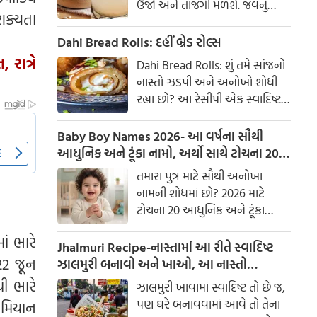
ઉર્જા અને તાજગી મળશે. જવનું
શક્યતા
પાણી એક ઉત્તમ ઘરેલું ઉપાય
માનવામાં આવે છે, જે ખાસ કરીને
Dahi Bread Rolls: દહીં બ્રેડ રોલ્સ
ઉનાળામાં ઠંડક આપે છે
રાત્રે
Dahi Bread Rolls: શું તમે સાંજનો
નાસ્તો ઝડપી અને અનોખો શોધી
રહ્યા છો? આ રેસીપી એક સ્વાદિષ્ટ
વિકલ્પ આપે છે જે બહારથી ક્રિસ્પી
અને અંદરથી અતિ નરમ છે. મસાલા
Baby Boy Names 2026- આ વર્ષના સૌથી
અને ક્રીમી ટેક્સચરનું સંપૂર્ણ મિશ્રણ
આધુનિક અને ટૂંકા નામો, અર્થો સાથે ટોચના 20
તેને બધી ઉંમરના લોકોમાં પ્રિય
નામોની યાદી જુઓ.
તમારા પુત્ર માટે સૌથી અનોખા
બનાવે છે.
નામની શોધમાં છો? 2026 માટે
ટોચના 20 આધુનિક અને ટૂંકા
બાળક છોકરાના નામોની યાદી
ાં ભારે
તપાસો, અર્થો સાથે, જે તમારા
Jhalmuri Recipe-નાસ્તામાં આ રીતે સ્વાદિષ્ટ
બાળકને એક સુંદર ઓળખ આપશે.
22 જૂન
ઝાલમુરી બનાવો અને ખાઓ, આ નાસ્તો
મસાલેદાર અને સ્વાદિષ્ટ છે.
ી ભારે
ઝાલમુરી ખાવામાં સ્વાદિષ્ટ તો છે જ,
પણ ઘરે બનાવવામાં આવે તો તેના
રમિયાન