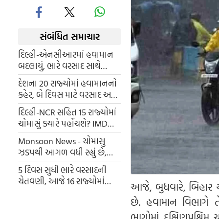
સંબંધિત સમાચાર
દિલ્હી-એનસીઆરમાં હવામાન
બદલાયું, ભારે વરસાદ સાથે
જોરદાર વાવાઝોડું આવ્યું, જેના
દેશના 20 રાજ્યોમાં હવામાનનો
કારણે ઘણી જગ્યાએ વૃક્ષો પડી
કહેર, બે દિવસ માટે વરસાદ અને
ગયા
ધૂળના તોફાનની ચેતવણી
દિલ્હી-NCR સહિત 15 રાજ્યોમાં
ચોમાસું ક્યારે પહોંચશે? IMDએ
જાહેર કરી સંભવિત તારીખો
Monsoon News - ચોમાસુ
ઝડપથી આગળ વધી રહ્યું છે,
જેના કારણે આ રાજ્યોમાં ભારે
5 દિવસ સુધી ભારે વરસાદની
વરસાદ પડી રહ્યો છે.
ચેતવણી, આજે 16 રાજ્યોમાં
આજે, બુધવારે, બિહાર
વરસાદની શક્યતા
છે. હવામાન વિભાગે 
ભાગોમાં દક્ષિણપશ્ચ