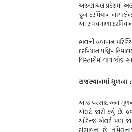
અરુણાચલ પ્રદેશમાં અ
જૂન દરમિયાન નાગાલેન્
આ સમયગાળા દરમિયાન આ 
હાલની હવામાન પરિસ્થિ
દરમિયાન પશ્ચિમ હિમાલય 
વિસ્તારોમાં વાવાઝોડા 
રાજસ્થાનમાં ધૂળના
આજે વરસાદ અને ધૂળના
એલર્ટ જારી કર્યું છે.
ઓરેન્જ એલર્ટ પણ જારી
સંભાવના છે. તમિલનાડ