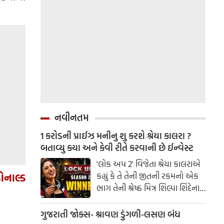
નવીનતમ
1 કરોડની પ્રાઈઝ મનીનુ શુ કરશે શ્રેયા કાલરા ?
બતાવ્યુ ક્યા અને કેવી રીતે કરવાની છે ઈન્વેસ્ટ
'લોક અપ 2' વિજેતા શ્રેયા કાલરાએ
ોનાલ્ડ
કહ્યું કે તે તેની જીતની રકમનો એક
ભાગ તેની શ્રેષ્ઠ મિત્ર શિલ્પા શિંદેના
આશ્રય ગૃહમાં દાન કરશે.
ગુજરાતી જોક્સ- શ્રાવણ ડુંગળી-લસણ બંધ