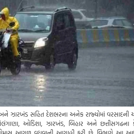
 અને ઝારખંડ સહિત દેશભરના અનેક રાજ્યોમાં વરસાદની
તેલંગાણા, ઓડિશા, ઝારખંડ, બિહાર અને છત્તીસગઢના 
િમ ચોમાસુ આગળ વધવાની આગાહી કરી છે. વિભાગે આ અઠ