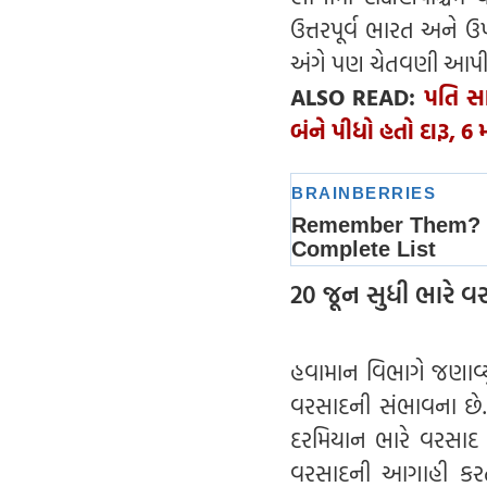
ઉત્તરપૂર્વ ભારત અને 
અંગે પણ ચેતવણી આપી 
ALSO READ:
પતિ સા
બંને પીધો હતો દારૂ, 
20 જૂન સુધી ભારે વર
હવામાન વિભાગે જણાવ્યુ
વરસાદની સંભાવના છે.
દરમિયાન ભારે વરસાદ 
વરસાદની આગાહી કરતા 