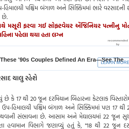
ઉપ-હિમાલયી પશ્ચિમ બંગાળ અને સિક્કિમમાં ભારે વરસાદની 
છે.
થે મસૂરી ફરવા ગઈ સોફ્ટવેયર એંજિનિયર પત્નીનુ મોત, 
6 મહિના પહેલા થયા હતા લગ્ન
સાદ ચાલુ રહેશે
ં છે કે 17 થી 20 જૂન દરમિયાન બિહારના કેટલાક વિસ્તારોમ
 ઉપ-હિમાલયી પશ્ચિમ બંગાળ અને સિક્કિમમાં પણ 17 થી 
થવાની સંભાવના છે. આસામ અને મેઘાલયમાં 22 જૂન સુધ
હવામાન વિભાગે જણાવ્યું હતું કે, "18 થી 22 જૂન દ