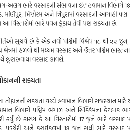
લગ-અલગ ભારે વરસાદની સંભાવના છે." હવામાન વિભાગે 18
ડ, મણિપુર, મિઝોરમ અને ત્રિપુરામાં વરસાદની આગાહી પણ ક
વિસ્તારોમાં ભારે પવન ફૂંકાય તેવી પણ શક્યતા છે.
તિઓ સૂચવે છે કે એક નવો પશ્ચિમી વિક્ષેપ ૧૮ થી ૨૨ જૂન
ક્ષેત્રમાં હળવો થી મધ્યમ વરસાદ અને ઉત્તર પશ્ચિમ ભારતના
સાથે છૂટાછવાયા વરસાદ લાવશે.
 તોફાનની શક્યતા
 તોફાનની શક્યતા વચ્ચે હવામાન વિભાગે રાજસ્થાન માટે 
 હવામાન વિભાગે પશ્ચિમ બંગાળ અને સિક્કિમના કેટલાક ભાગ
 કર્યું છે કારણ કે આ વિસ્તારોમાં 17 જૂને ભારે વરસાદ 
ુ, પુડુચેરી અને કરાઈકલમાં 18 જૂન સુધી ભારે વરસાદ 