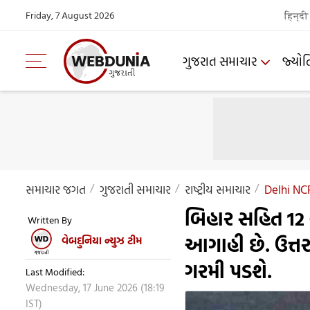
Friday, 7 August 2026
हिन्दी
ગુજરાત સમાચાર
જ્યોત
સમાચાર જગત
ગુજરાતી સમાચાર
રાષ્ટ્રીય સમાચાર
Delhi NC
બિહાર સહિત 12 
Written By
આગાહી છે. ઉત્તર 
વેબદુનિયા ન્યુઝ ટીમ
ગરમી પડશે.
Last Modified:
Wednesday, 17 June 2026 (18:19
IST)