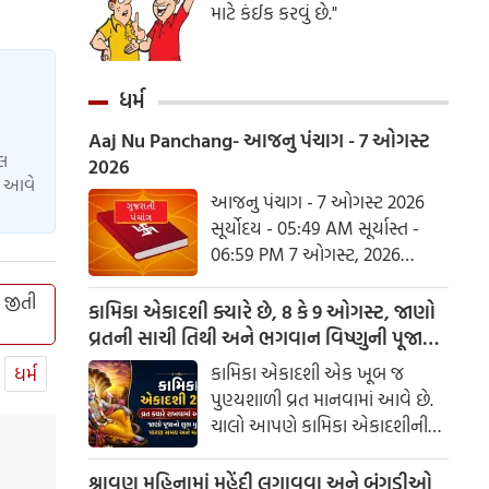
માટે કંઈક કરવું છે."
ધર્મ
Aaj Nu Panchang- આજનુ પંચાગ - 7 ઓગસ્ટ
યલ
2026
ાં આવે
આજનુ પંચાગ - 7 ઓગસ્ટ 2026
સૂર્યોદય - 05:49 AM સૂર્યાસ્ત -
06:59 PM 7 ઓગસ્ટ, 2026
શુક્રવાર આષાઢ વદ નોમ - વિક્રમ
 જીતી
સંવત 2082
કામિકા એકાદશી ક્યારે છે, 8 કે 9 ઓગસ્ટ, જાણો
વ્રતની સાચી તિથી અને ભગવાન વિષ્ણુની પૂજાનું
શુભ મુહૂર્ત
કામિકા એકાદશી એક ખૂબ જ
ધર્મ
પુણ્યશાળી વ્રત માનવામાં આવે છે.
ચાલો આપણે કામિકા એકાદશીની
ચોક્કસ તારીખ અને આ દિવસે પૂજા
કરવાનો શુભ સમય જાણીએ.
શ્રાવણ મહિનામાં મહેંદી લગાવવા અને બંગડીઓ