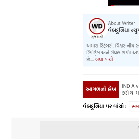
About Writer
વેબદુનિયા ન્ય
અમારા સ્ટ્રિંગર્સ, વિશ્વસનીય સ
રિપોર્ટ્સ અને રીયલ ટાઈમ અપડ
છે....
બધા વાંચો
IND A v
આગળનો લેખ
કરો યા મ
વેબદુનિયા પર વાંચો :
સમ