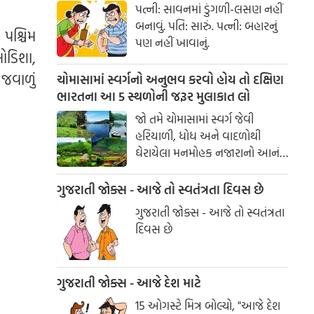
પત્ની: સાવનમાં ડુંગળી-લસણ નહીં
બનાવું. પતિ: સારું. પત્ની: બહારનું
 પશ્ચિમ
પણ નહીં ખાવાનું.
 ઓડિશા,
ેજવાળું
ચોમાસામાં સ્વર્ગનો અનુભવ કરવો હોય તો દક્ષિણ
ભારતના આ 5 સ્થળોની જરૂર મુલાકાત લો
જો તમે ચોમાસામાં સ્વર્ગ જેવી
હરિયાળી, ધોધ અને વાદળોથી
ઘેરાયેલા મનમોહક નજારાનો આનંદ
માણવા માંગતા હો, તો દક્ષિણ
ભારતના આ સુંદર સ્થળોની
ગુજરાતી જોક્સ - આજે તો સ્વતંત્રતા દિવસ છે
મુલાકાત જરૂર લો. આ ડેસ્ટિનેશન્સ
ગુજરાતી જોક્સ - આજે તો સ્વતંત્રતા
તમને કુદરતની ગોદમાં યાદગાર
દિવસ છે
પ્રવાસનો અદભુત અનુભવ કરાવશે.
ગુજરાતી જોક્સ - આજે દેશ માટે
15 ઓગસ્ટે મિત્ર બોલ્યો, "આજે દેશ