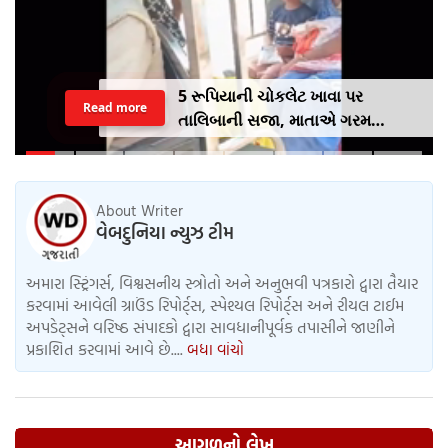
5 રૂપિયાની ચોકલેટ ખાવા પર
Read more
તાલિબાની સજા, માતાએ ગરમ
ચપ્પુથી પુત્રના પગમાં આપ્યો ડામ,
દરવાજા બંધ કરીને નીકળી ગઈ પાર્ટીમાં
About Writer
વેબદુનિયા ન્યુઝ ટીમ
અમારા સ્ટ્રિંગર્સ, વિશ્વસનીય સ્ત્રોતો અને અનુભવી પત્રકારો દ્વારા તૈયાર
કરવામાં આવેલી ગ્રાઉંડ રિપોર્ટ્સ, સ્પેશ્યલ રિપોર્ટ્સ અને રીયલ ટાઈમ
અપડેટ્સને વરિષ્ઠ સંપાદકો દ્વારા સાવધાનીપૂર્વક તપાસીને જાણીને
પ્રકાશિત કરવામાં આવે છે....
બધા વાંચો
આગળનો લેખ