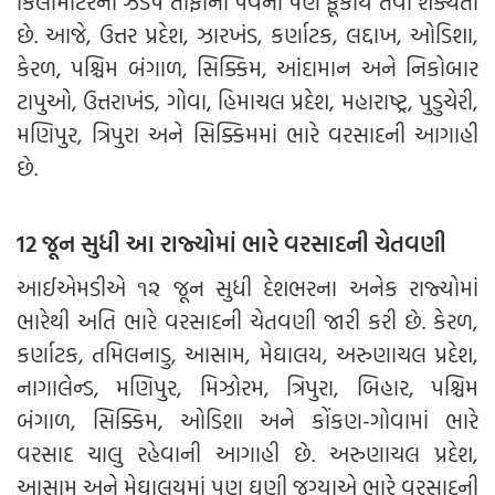
કિલોમીટરની ઝડપે તોફાની પવનો પણ ફૂંકાય તેવી શક્યતા
છે. આજે, ઉત્તર પ્રદેશ, ઝારખંડ, કર્ણાટક, લદ્દાખ, ઓડિશા,
કેરળ, પશ્ચિમ બંગાળ, સિક્કિમ, આંદામાન અને નિકોબાર
ટાપુઓ, ઉત્તરાખંડ, ગોવા, હિમાચલ પ્રદેશ, મહારાષ્ટ્ર, પુડુચેરી,
મણિપુર, ત્રિપુરા અને સિક્કિમમાં ભારે વરસાદની આગાહી
છે.
12 જૂન સુધી આ રાજ્યોમાં ભારે વરસાદની ચેતવણી
આઈએમડીએ ૧૨ જૂન સુધી દેશભરના અનેક રાજ્યોમાં
ભારેથી અતિ ભારે વરસાદની ચેતવણી જારી કરી છે. કેરળ,
કર્ણાટક, તમિલનાડુ, આસામ, મેઘાલય, અરુણાચલ પ્રદેશ,
નાગાલેન્ડ, મણિપુર, મિઝોરમ, ત્રિપુરા, બિહાર, પશ્ચિમ
બંગાળ, સિક્કિમ, ઓડિશા અને કોંકણ-ગોવામાં ભારે
વરસાદ ચાલુ રહેવાની આગાહી છે. અરુણાચલ પ્રદેશ,
આસામ અને મેઘાલયમાં પણ ઘણી જગ્યાએ ભારે વરસાદની