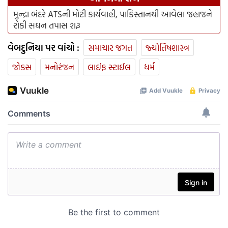
મુન્દ્રા બંદરે ATSની મોટી કાર્યવાહી, પાકિસ્તાનથી આવેલા જહાજને
રોકી સઘન તપાસ શરૂ
વેબદુનિયા પર વાંચો :
સમાચાર જગત
જ્યોતિષશાસ્ત્ર
જોક્સ
મનોરંજન
લાઈફ સ્ટાઈલ
ધર્મ