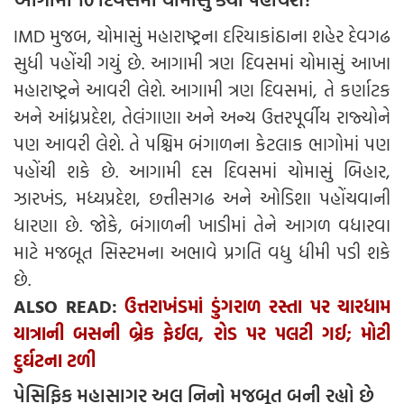
IMD મુજબ, ચોમાસું મહારાષ્ટ્રના દરિયાકાંઠાના શહેર દેવગઢ
સુધી પહોંચી ગયું છે. આગામી ત્રણ દિવસમાં ચોમાસું આખા
મહારાષ્ટ્રને આવરી લેશે. આગામી ત્રણ દિવસમાં, તે કર્ણાટક
અને આંધ્રપ્રદેશ, તેલંગાણા અને અન્ય ઉત્તરપૂર્વીય રાજ્યોને
પણ આવરી લેશે. તે પશ્ચિમ બંગાળના કેટલાક ભાગોમાં પણ
પહોંચી શકે છે. આગામી દસ દિવસમાં ચોમાસું બિહાર,
ઝારખંડ, મધ્યપ્રદેશ, છત્તીસગઢ અને ઓડિશા પહોંચવાની
ધારણા છે. જોકે, બંગાળની ખાડીમાં તેને આગળ વધારવા
માટે મજબૂત સિસ્ટમના અભાવે પ્રગતિ વધુ ધીમી પડી શકે
છે.
ALSO READ:
ઉત્તરાખંડમાં ડુંગરાળ રસ્તા પર ચારધામ
યાત્રાની બસની બ્રેક ફેઈલ, રોડ પર પલટી ગઈ; મોટી
દુર્ઘટના ટળી
પેસિફિક મહાસાગર અલ નિનો મજબૂત બની રહ્યો છે