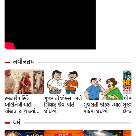
નવીનતમ
રમનદીપ સિંહે
ગુજરાતી જોક્સ - મને
ઝી સ્ટુ
અભિનેત્રી ચાર્લી
શિવજી જેવા પતિ
ગુજરાતી જોક્સ -ચાલો
ગુજરાત
ચૌહાણ સાથે કર્યા
જોઈએ.
પાર્કમાં જઈએ.
ઇન્ડસ્ટ્
લગ્ન, જશ્નમાં ક્રિકેટ
આગમન, 
ધર્મ
જગતના કલાકારોની
રાંદેરિ
હાજરી
ચેરી' સ