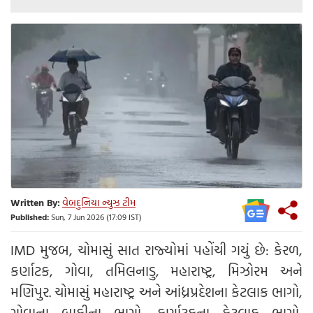
Written By:
વેબદુનિયા ન્યુઝ ટીમ
Published:
Sun, 7 Jun 2026 (17:09 IST)
IMD મુજબ, ચોમાસું સાત રાજ્યોમાં પહોંચી ગયું છે: કેરળ,
કર્ણાટક, ગોવા, તમિલનાડુ, મહારાષ્ટ્ર, મિઝોરમ અને
મણિપુર. ચોમાસું મહારાષ્ટ્ર અને આંધ્રપ્રદેશના કેટલાક ભાગો,
ગોવાના બાકીના ભાગો, કર્ણાટકના કેટલાક ભાગો,