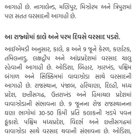
આગાહી છે. નાગાલેન્ડ, મણિપુર, મિઝોરમ અને ત્રિપુરામાં
પણ સતત વરસાદની આગાહી છે.
આ રાજ્યોમાં કાલે અને પરમ દિવસે વરસાદ પડશે.
આઈએમડી અનુસાર, કાલે, 8 અને 9 જૂને કેરળ, કર્ણાટક,
તમિલનાડુ, લક્ષદ્વીપ અને આંધ્રપ્રદેશમાં વરસાદ ચાલુ
રહેવાની આગાહી છે. ઓડિશા, બિહાર, ઝારખંડ, પશ્ચિમ
બંગાળ અને સિક્કિમમાં વાવાઝોડા સાથે વરસાદની
આગાહી છે. રાજસ્થાન, પંજાબ, હરિયાણા, દિલ્હી, મધ્ય
પ્રદેશ, છત્તીસગઢ, ઉત્તરાખંડ અને હિમાચલ પ્રદેશમાં
વાવાઝોડાની સંભાવના છે. 9 જૂનના રોજ રાજસ્થાનના
ઘણા ભાગોમાં 30-50 કિમી પ્રતિ કલાકની ઝડપે પવન
ફૂંકાશે. પશ્ચિમ મધ્યપ્રદેશ, વિદર્ભ અને છત્તીસગઢમાં
વાવાઝોડા સાથે વરસાદ થવાની સંભાવના છે. ઓડિશા,