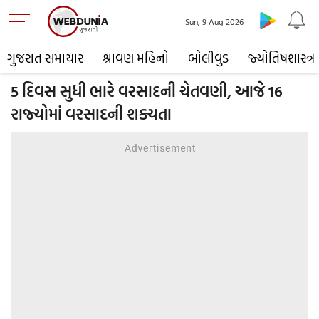
Sun, 9 Aug 2026
ગુજરાત સમાચાર
શ્રાવણ મહિનો
બોલીવુડ
જ્યોતિષશાસ્ત્ર
5 દિવસ સુધી ભારે વરસાદની ચેતવણી, આજે 16
રાજ્યોમાં વરસાદની શક્યતા