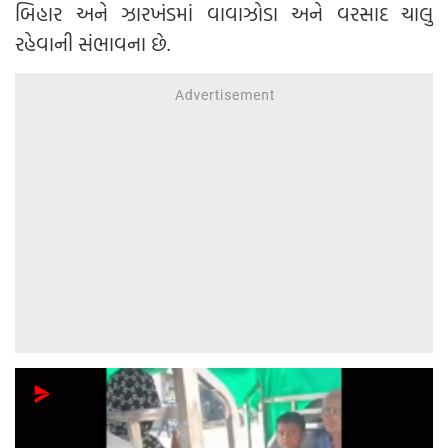
બિહાર અને ઝારખંડમાં વાવાઝોડા અને વરસાદ ચાલુ
રહેવાની સંભાવના છે.