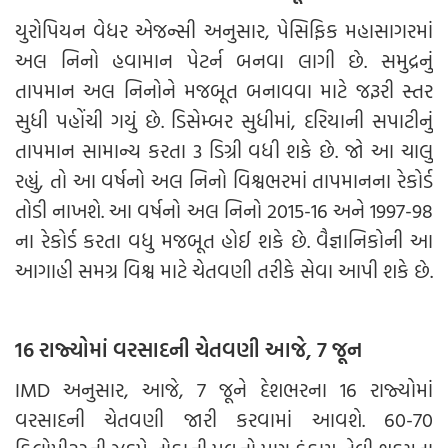
યુરોપિયન વેધર એજન્સી અનુસાર, પેસિફિક મહાસાગરમાં
અલ નિનો હવામાન પેટર્ન બનવા લાગી છે. સમુદ્રનું
તાપમાન અલ નિનોને મજબૂત બનાવવા માટે જરૂરી સ્તર
સુધી પહોંચી ગયું છે. ડિસેમ્બર સુધીમાં, દરિયાની સપાટીનું
તાપમાન સામાન્ય કરતા 3 ડિગ્રી વધી શકે છે. જો આ ચાલુ
રહ્યું, તો આ વર્ષનો અલ નિનો વિશ્વભરમાં તાપમાનના રેકોર્ડ
તોડી નાખશે. આ વર્ષનો અલ નિનો 2015-16 અને 1997-98
ના રેકોર્ડ કરતા વધુ મજબૂત હોઈ શકે છે. વૈજ્ઞાનિકોની આ
આગાહી સમગ્ર વિશ્વ માટે ચેતવણી તરીકે સેવા આપી શકે છે.
16 રાજ્યોમાં વરસાદની ચેતવણી આજે, 7 જૂન
IMD અનુસાર, આજે, 7 જૂને દેશભરના 16 રાજ્યોમાં
વરસાદની ચેતવણી જારી કરવામાં આવશે. 60-70