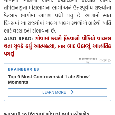
તમિલનાડુના મોટાભાગના ભાગો અને ઉત્તરપૂર્વીય રાજ્યોના
કેટલાક ભાગોમાં આગળ વધી ગયું છે. આગામી સાત
દિવસમાં આ રાજ્યોમાં અલગ અલગ સ્થળોએ ભારેથી અતિ
ભારે વરસાદની સંભાવના છે.
ALSO READ:
ગોવામાં કચરો ફેંકવાનો વીડિયો વાયરલ
થતા યુવકે કર્યું આત્મહત્યા, FIR બાદ ઉઠાવ્યું આત્યંતિક
પગલું
આગામી 10 દિવસમાં ચોમાસું ક્યાં પહોંચશે?