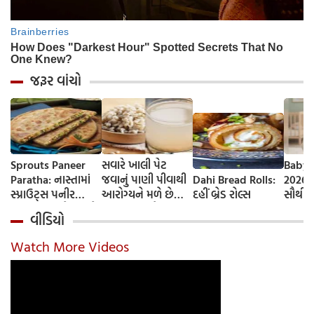
જરૂર વાંચો
Sprouts Paneer
સવારે ખાલી પેટ
Baby 
Paratha: નાસ્તામાં
જવાનું પાણી પીવાથી
Dahi Bread Rolls:
2026-
સ્પ્રાઉટ્સ પનીર
આરોગ્યને મળે છે
દહીં બ્રેડ રોલ્સ
સૌથી 
પરાઠા બનાવો, તમને
ફાયદા... ચાલો
ટૂંકા ન
વીડિયો
પ્રોટીનનો ડબલ ડોઝ
જાણીએ તેના ફાયદા
ટોચના
મળશે
અને ઉપયોગ કરવાની
યાદી 
Watch More Videos
યોગ્ય રીત