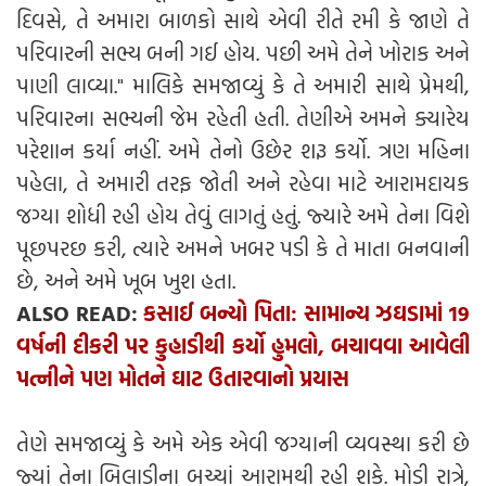
દિવસે, તે અમારા બાળકો સાથે એવી રીતે રમી કે જાણે તે
પરિવારની સભ્ય બની ગઈ હોય. પછી અમે તેને ખોરાક અને
પાણી લાવ્યા." માલિકે સમજાવ્યું કે તે અમારી સાથે પ્રેમથી,
પરિવારના સભ્યની જેમ રહેતી હતી. તેણીએ અમને ક્યારેય
પરેશાન કર્યા નહીં. અમે તેનો ઉછેર શરૂ કર્યો. ત્રણ મહિના
પહેલા, તે અમારી તરફ જોતી અને રહેવા માટે આરામદાયક
જગ્યા શોધી રહી હોય તેવું લાગતું હતું. જ્યારે અમે તેના વિશે
પૂછપરછ કરી, ત્યારે અમને ખબર પડી કે તે માતા બનવાની
છે, અને અમે ખૂબ ખુશ હતા.
ALSO READ:
કસાઈ બન્યો પિતા: સામાન્ય ઝઘડામાં 19
વર્ષની દીકરી પર કુહાડીથી કર્યો હુમલો, બચાવવા આવેલી
પત્નીને પણ મોતને ઘાટ ઉતારવાનો પ્રયાસ
તેણે સમજાવ્યું કે અમે એક એવી જગ્યાની વ્યવસ્થા કરી છે
જ્યાં તેના બિલાડીના બચ્ચાં આરામથી રહી શકે. મોડી રાત્રે,