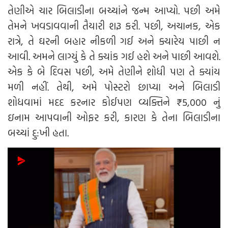
તેણીએ ચાર બિલાડીના બચ્ચાંને જન્મ આપ્યો. પછી અમે
તેમને ખવડાવવાની તૈયારી શરૂ કરી. પછી, અચાનક, એક
રાત્રે, તે ઘરની બહાર નીકળી ગઈ અને ક્યારેય પાછી ન
આવી. અમને લાગ્યું કે તે ક્યાંક ગઈ હશે અને પાછી આવશે.
એક કે બે દિવસ પછી, અમે તેણીને શોધી પણ તે ક્યાંય
મળી નહીં. તેથી, અમે પોસ્ટરો છાપ્યા અને બિલાડી
શોધવામાં મદદ કરનાર કોઈપણ વ્યક્તિને ₹5,000 નું
ઇનામ આપવાની ઓફર કરી, કારણ કે તેના બિલાડીના
બચ્ચાં દુ:ખી હતા.