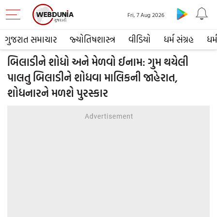
Fri, 7 Aug 2026
ગુજરાત સમાચાર
જ્યોતિષશાસ્ત્ર
વીડિયો
ધર્મ સંગ્રહ
ધર્
બિલાડીને શોધો અને મેળવો ઈનામ: ગુમ થયેલી
પાલતુ બિલાડીને શોધવા માલિકની જાહેરાત,
શોધનારને મળશે પુરસ્કાર