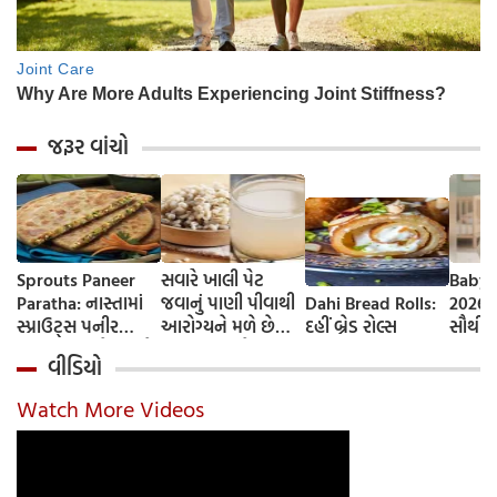
જરૂર વાંચો
Sprouts Paneer
સવારે ખાલી પેટ
Baby 
Paratha: નાસ્તામાં
જવાનું પાણી પીવાથી
Dahi Bread Rolls:
2026-
સ્પ્રાઉટ્સ પનીર
આરોગ્યને મળે છે
દહીં બ્રેડ રોલ્સ
સૌથી 
પરાઠા બનાવો, તમને
ફાયદા... ચાલો
ટૂંકા ન
વીડિયો
પ્રોટીનનો ડબલ ડોઝ
જાણીએ તેના ફાયદા
ટોચના
મળશે
અને ઉપયોગ કરવાની
યાદી 
Watch More Videos
યોગ્ય રીત