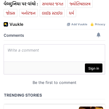
વેબદુનિયા પર વાંચો :
સમાચાર જગત
જ્યોતિષશાસ્ત્ર
જોક્સ
મનોરંજન
લાઈફ સ્ટાઈલ
ધર્મ