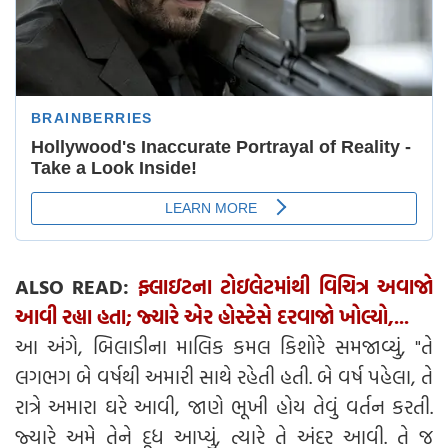
ALSO READ:
ફ્લાઇટના ટોઇલેટમાંથી વિચિત્ર અવાજો
આવી રહ્યા હતા; જ્યારે એર હોસ્ટેસે દરવાજો ખોલ્યો,...
આ અંગે, બિલાડીના માલિક કમલ કિશોરે સમજાવ્યું, "તે
લગભગ બે વર્ષથી અમારી સાથે રહેતી હતી. બે વર્ષ પહેલા, તે
રાત્રે અમારા ઘરે આવી, જાણે ભૂખી હોય તેવું વર્તન કરતી.
જ્યારે અમે તેને દૂધ આપ્યું, ત્યારે તે અંદર આવી. તે જ