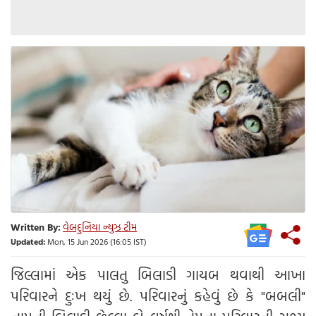
Written By:
વેબદુનિયા ન્યુઝ ટીમ
Updated:
Mon, 15 Jun 2026 (16:05 IST)
જિલ્લામાં એક પાલતુ બિલાડી ગાયબ થવાથી આખા
પરિવારને દુઃખ થયું છે. પરિવારનું કહેવું છે કે "બબલી"