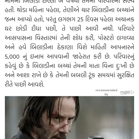
નામની બિલાડી છેલ્લા બે વર્ષથી તેમના પરિવારની સભ્ય
હતી. થોડા મહિના પહેલા, તેણીએ ચાર બિલાડીના બચ્ચાંને
જન્મ આપ્યો હતો, પરંતુ લગભગ 25 દિવસ પહેલા અચાનક
ઘર છોડી દીધા પછી, તે પાછી આવી નથી. પરિવારે
આસપાસના વિસ્તારમાં તેની શોધ કરી, પોસ્ટરો લગાવ્યા
અને હવે બિલાડીના ઠેકાણા વિશે માહિતી આપનારને
5,000 નું ઇનામ આપવાની જાહેરાત કરી છે. પરિવારનું
કહેવું છે કે બિલાડીના બચ્ચાં તેમની માતા વિના દુઃખી છે
અને આશા રાખે છે કે તેમની બબલી ટૂંક સમયમાં સુરક્ષિત
રીતે પાછી આવશે.