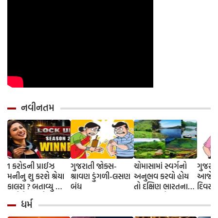
નવીનતમ
1 કરોડની પ્રાઈઝ
ગુજરાતી જોક્સ-
ચોમાસામાં સ્વર્ગનો
ગુજરાત
મનીનુ શુ કરશે શ્રેયા
શ્રાવણ ડુંગળી-લસણ
અનુભવ કરવો હોય
આજે તો
કાલરા ? બતાવ્યુ ક્યા
બંધ
તો દક્ષિણ ભારતના
દિવસ 
અને કેવી રીતે
આ 5 સ્થળોની જરૂર
ધર્મ
કરવાની છે ઈન્વેસ્ટ
મુલાકાત લો