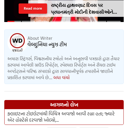
રાષ્ટ્રીય હાથવણાટ દિવસ પર
Read more
પ્રધાનમંત્રી મોદીની દેશવાસીઓને
અપીલૢ સ્થાનિક કપડાં પહેરો,
'GRWM' ટ્રેન્ડ ફોલો કરો
About Writer
વેબદુનિયા ન્યુઝ ટીમ
અમારા સ્ટ્રિંગર્સ, વિશ્વસનીય સ્ત્રોતો અને અનુભવી પત્રકારો દ્વારા તૈયાર
કરવામાં આવેલી ગ્રાઉંડ રિપોર્ટ્સ, સ્પેશ્યલ રિપોર્ટ્સ અને રીયલ ટાઈમ
અપડેટ્સને વરિષ્ઠ સંપાદકો દ્વારા સાવધાનીપૂર્વક તપાસીને જાણીને
પ્રકાશિત કરવામાં આવે છે....
બધા વાંચો
આગળનો લેખ
ફ્લાઇટના ટોઇલેટમાંથી વિચિત્ર અવાજો આવી રહ્યા હતા; જ્યારે
એર હોસ્ટેસે દરવાજો ખોલ્યો,...