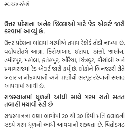
સ્વચ્છ રહેશે.
ઉત્તર પ્રદેશના અનેક જિલ્લાઓ માટે 'રેડ એલર્ટ' જારી
કરવામાં આવ્યું છે.
ઉત્તર પ્રદેશના બાંદામાં ગરમીએ તમામ રેકોર્ડ તોડી નાખ્યા છે.
વહીવટીતંત્રે આગ્રા, ફિરોઝાબાદ, ઇટાવા, ઝાંસી, જાલૌન,
હમીરપુર, મહોબા, ફતેહપુર, ઔરૈયા, ચિત્રકૂટ, કૌશાંબી અને
પ્રયાગરાજમાં રેડ એલર્ટ જારી કર્યું છે. લોકોને બિનજરૂરી રીતે
બહાર ન નીકળવાની અને પાણીથી ભરપૂર રહેવાની સલાહ
આપવામાં આવી છે.
રાજસ્થાનમાં ધૂળની આંધી સાથે ગરમ રાતો સતત
તબાહી મચાવી રહી છે
રાજસ્થાનના ઘણા ભાગોમાં 20 થી 30 કિમી પ્રતિ કલાકની
ઝડપે ગરમ ધૂળની આંધી આવવાની શક્યતા છે. ચિત્તોડગઢ