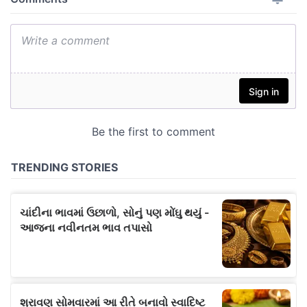
આગળનો લેખ
ગુજરાત સરકારનો મોટો નિર્ણય: ઈંધણ બચાવવા સરકારી
કર્મચારીઓના પ્રવાસ પર કડક નિયંત્રણો
વેબદુનિયા પર વાંચો :
સમાચાર જગત
જ્યોતિષશાસ્ત્ર
જોક્સ
મનોરંજન
લાઈફ સ્ટાઈલ
ધર્મ