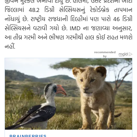
જીવન મુશ્કેલ બનાવી દીધું છે. હાલમાં, ઉત્તર પ્રદેશના બાંદા
જિલ્લામાં 48.2 ડિગ્રી સેલ્સિયસનું રેકોર્ડબ્રેક તાપમાન
નોંધાયું છે. રાષ્ટ્રીય રાજધાની દિલ્હીમાં પણ પારો 46 ડિગ્રી
સેલ્સિયસને વટાવી ગયો છે. IMD ના જણાવ્યા અનુસાર,
આ તીવ્ર ગરમી અને ભીષણ ગરમીથી હાલ કોઈ રાહત મળશે
નહીં.