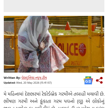
Written By:
વેબદુનિયા ન્યુઝ ટીમ
Updated:
Wed, 20 May 2026 (15:41 IST)
મે મહિનામાં દેશભરમાં રેકોર્ડબ્રેક ગરમીએ તબાહી મચાવી છે.
ભીષણ ગરમી અને ફૂંકાતા ગરમ પવનો (લૂ) એ લોકોનું