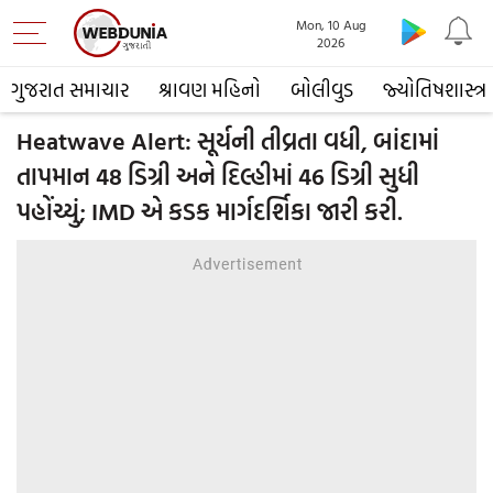
Mon, 10 Aug
2026
ગુજરાત સમાચાર
શ્રાવણ મહિનો
બોલીવુડ
જ્યોતિષશાસ્ત્ર
Heatwave Alert: સૂર્યની તીવ્રતા વધી, બાંદામાં
તાપમાન 48 ડિગ્રી અને દિલ્હીમાં 46 ડિગ્રી સુધી
પહોંચ્યું; IMD એ કડક માર્ગદર્શિકા જારી કરી.