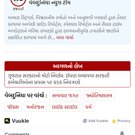
એર ઇન્ડિયામાં કમાન્ડર કેવી રીતે બની
Read more
શકાય? ટૂંક સમયમાં એક નવી સિસ્ટમ
લાગુ કરવામાં આવશે, જેમાં AI
એક્સપ્રેસનો અનુભવ ફરજિયાત
હશે.
About Writer
વેબદુનિયા ન્યુઝ ટીમ
અમારા સ્ટ્રિંગર્સ, વિશ્વસનીય સ્ત્રોતો અને અનુભવી પત્રકારો દ્વારા તૈયાર
કરવામાં આવેલી ગ્રાઉંડ રિપોર્ટ્સ, સ્પેશ્યલ રિપોર્ટ્સ અને રીયલ ટાઈમ
અપડેટ્સને વરિષ્ઠ સંપાદકો દ્વારા સાવધાનીપૂર્વક તપાસીને જાણીને
પ્રકાશિત કરવામાં આવે છે....
બધા વાંચો