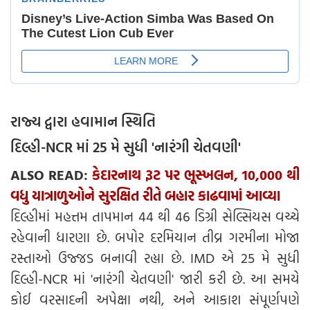
રાજ્ય દ્વારા હવામાન સ્થિતિ
દિલ્હી-NCR માં 25 મે સુધી 'નારંગી ચેતવણી'
ALSO READ:
કેદારનાથ રૂટ પર ભૂસ્ખલન, 10,000 થી
વધુ યાત્રાળુઓને સુરક્ષિત રીતે બહાર કાઢવામાં આવ્યા
દિલ્હીમાં મહત્તમ તાપમાન 44 થી 46 ડિગ્રી સેલ્સિયસ વચ્ચે
રહેવાની ધારણા છે. બપોર દરમિયાન તીવ્ર ગરમીના મોજા
રસ્તાઓ ઉજ્જડ બનાવી રહ્યા છે. IMD એ 25 મે સુધી
દિલ્હી-NCR માં 'નારંગી ચેતવણી' જારી કરી છે. આ સમયે
કોઈ વરસાદની અપેક્ષા નથી, અને આકાશ સંપૂર્ણપણે