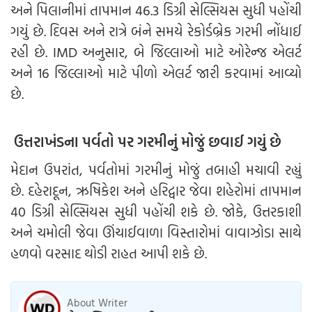
અને પિલાનીમાં તાપમાન 46.3 ડિગ્રી સેલ્સિયસ સુધી પહોંચી
ગયું છે. દિવસ અને રાત્રે બંને સમયે રેકોર્ડબ્રેક ગરમી નોંધાઈ
રહી છે. IMD અનુસાર, બે જિલ્લાઓ માટે ઓરેન્જ એલર્ટ
અને 16 જિલ્લાઓ માટે પીળો એલર્ટ જારી કરવામાં આવ્યો
છે.
ઉત્તરાખંડના પર્વતો પર ગરમીનું મોજું છવાઈ ગયું છે
મેદાન ઉપરાંત, પર્વતોમાં ગરમીનું મોજું તબાહી મચાવી રહ્યું
છે. દહેરાદૂન, ઋષિકેશ અને હરિદ્વાર જેવા શહેરોમાં તાપમાન
40 ડિગ્રી સેલ્સિયસ સુધી પહોંચી શકે છે. જોકે, ઉત્તરકાશી
અને ચમોલી જેવા ઊંચાઈવાળા વિસ્તારોમાં વાવાઝોડા સાથે
હળવો વરસાદ થોડી રાહત આપી શકે છે.