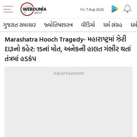
Fri, 7 Aug 2026
ગુજરાત સમાચાર
જ્યોતિષશાસ્ત્ર
વીડિયો
ધર્મ સંગ્રહ
ધર્
Marashatra Hooch Tragedy- મહારાષ્ટ્રમાં ઝેરી
દારૂનો કહેર: 15નાં મોત, અનેકની હાલત ગંભીર થતાં
તંત્રમાં હડકંપ