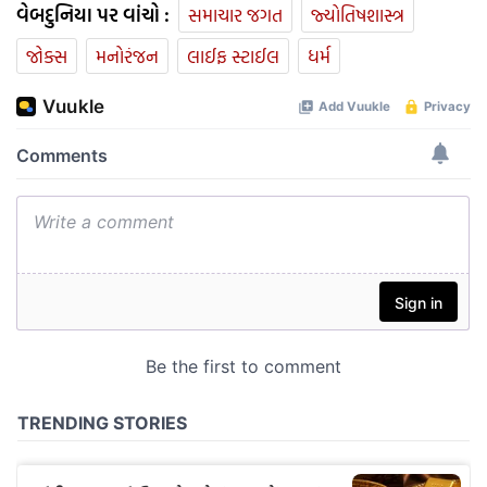
વેબદુનિયા પર વાંચો :
સમાચાર જગત
જ્યોતિષશાસ્ત્ર
જોક્સ
મનોરંજન
લાઈફ સ્ટાઈલ
ધર્મ