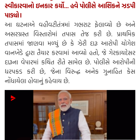
સ્વીકારવાનો ઇનકાર કર્યો... હવે પોલીસે આશિકને ઝડપી
પાડ્યો।
આ ઘટનાએ વહીવટીતંત્રમાં ગભરાટ ફેલાવ્યો છે અને
અસરગ્રસ્ત વિસ્તારોમાં તપાસ તેજ કરી છે. પ્રાથમિક
તપાસમાં જાણવા મળ્યું છે કે ઝેરી દારૂ આરોપી યોગેશ
વાનખેડે દ્વારા તૈયાર કરવામાં આવ્યો હતો, જે ગેરકાયદેસર
દારૂના વેપારમાં કથિત રીતે સામેલ છે. પોલીસે આરોપીની
ધરપકડ કરી છે, જેના વિરુદ્ધ અનેક ગુનાહિત કેસ
નોંધાયેલા હોવાનું કહેવાય છે.