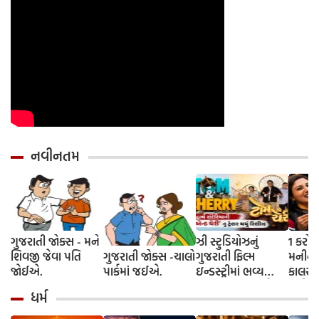
નવીનતમ
ગુજરાતી જોક્સ - મને
ઝી સ્ટુડિયોઝનું
1 કરોડ
શિવજી જેવા પતિ
ગુજરાતી જોક્સ -ચાલો
ગુજરાતી ફિલ્મ
મનીનુ શ
જોઈએ.
પાર્કમાં જઈએ.
ઇન્ડસ્ટ્રીમાં ભવ્ય
કાલરા ?
આગમન, સિદ્ધાર્થ
અને કે
ધર્મ
રાંદેરિયાની 'ટોમ એન્ડ
કરવાની
ચેરી' સાથે કરશે