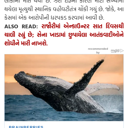
લોકોના મોત થયા છે. ઝેરી દારૂના કારણે મોટી સંખ્યામાં
થયેલા મૃત્યુથી સ્થાનિક વહીવટીતંત્ર ચોંકી ગયું છે. જોકે, આ
કેસમાં એક આરોપીની ધરપકડ કરવામાં આવી છે.
ALSO READ:
રાજૌરીમાં એન્કાઉન્ટર સાત દિવસથી
ચાલી રહ્યું છે; સેના ખાડામાં છુપાયેલા આતંકવાદીઓને
શોધીને મારી નાખશે.