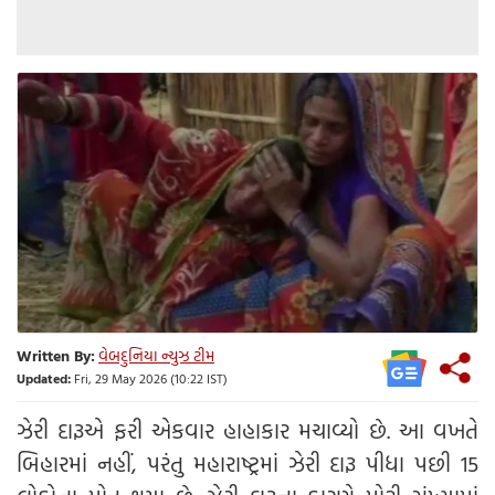
Written By:
વેબદુનિયા ન્યુઝ ટીમ
Updated:
Fri, 29 May 2026 (10:22 IST)
ઝેરી દારૂએ ફરી એકવાર હાહાકાર મચાવ્યો છે. આ વખતે
બિહારમાં નહીં, પરંતુ મહારાષ્ટ્રમાં ઝેરી દારૂ પીધા પછી 15