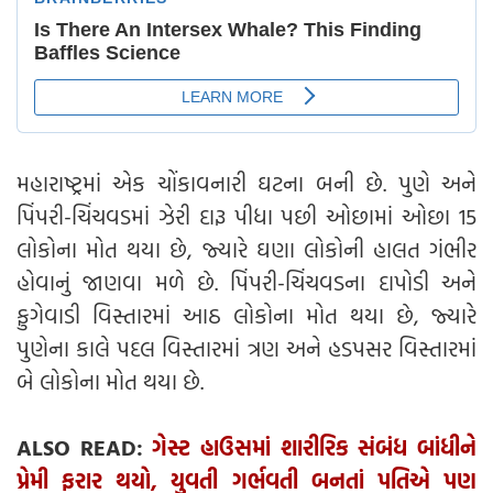
મહારાષ્ટ્રમાં એક ચોંકાવનારી ઘટના બની છે. પુણે અને
પિંપરી-ચિંચવડમાં ઝેરી દારૂ પીધા પછી ઓછામાં ઓછા 15
લોકોના મોત થયા છે, જ્યારે ઘણા લોકોની હાલત ગંભીર
હોવાનું જાણવા મળે છે. પિંપરી-ચિંચવડના દાપોડી અને
ફુગેવાડી વિસ્તારમાં આઠ લોકોના મોત થયા છે, જ્યારે
પુણેના કાલે પદલ વિસ્તારમાં ત્રણ અને હડપસર વિસ્તારમાં
બે લોકોના મોત થયા છે.
ALSO READ:
ગેસ્ટ હાઉસમાં શારીરિક સંબંધ બાંધીને
પ્રેમી ફરાર થયો, યુવતી ગર્ભવતી બનતાં પતિએ પણ