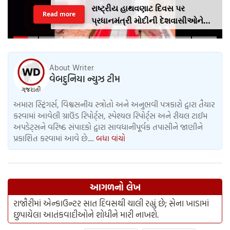
રાષ્ટ્રીય હાથવણાટ દિવસ પર
Read more
પ્રધાનમંત્રી મોદીની દેશવાસીઓને
અપીલૢ સ્થાનિક કપડાં પહેરો,
'GRWM' ટ્રેન્ડ ફોલો કરો
About Writer
વેબદુનિયા ન્યુઝ ટીમ
અમારા સ્ટ્રિંગર્સ, વિશ્વસનીય સ્ત્રોતો અને અનુભવી પત્રકારો દ્વારા તૈયાર
કરવામાં આવેલી ગ્રાઉંડ રિપોર્ટ્સ, સ્પેશ્યલ રિપોર્ટ્સ અને રીયલ ટાઈમ
અપડેટ્સને વરિષ્ઠ સંપાદકો દ્વારા સાવધાનીપૂર્વક તપાસીને જાણીને
પ્રકાશિત કરવામાં આવે છે....
બધા વાંચો
આગળનો લેખ
રાજૌરીમાં એન્કાઉન્ટર સાત દિવસથી ચાલી રહ્યું છે; સેના ખાડામાં
છુપાયેલા આતંકવાદીઓને શોધીને મારી નાખશે.