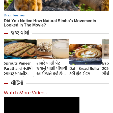
જરૂર વાંચો
Sprouts Paneer
સવારે ખાલી પેટ
Baby 
Paratha: નાસ્તામાં
જવાનું પાણી પીવાથી
Dahi Bread Rolls:
2026-
સ્પ્રાઉટ્સ પનીર
આરોગ્યને મળે છે
દહીં બ્રેડ રોલ્સ
સૌથી 
પરાઠા બનાવો, તમને
ફાયદા... ચાલો
ટૂંકા ન
વીડિયો
પ્રોટીનનો ડબલ ડોઝ
જાણીએ તેના ફાયદા
ટોચના
મળશે
અને ઉપયોગ કરવાની
યાદી 
Watch More Videos
યોગ્ય રીત