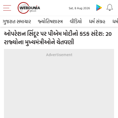
Sat, 8 Aug 2026
ગુજરાત સમાચાર
જ્યોતિષશાસ્ત્ર
વીડિયો
ધર્મ સંગ્રહ
ધર્
ઓપરેશન સિંદૂર પર પીએમ મોદીનો કડક સંદેશ: 20
રાજ્યોના મુખ્યમંત્રીઓને ચેતવણી