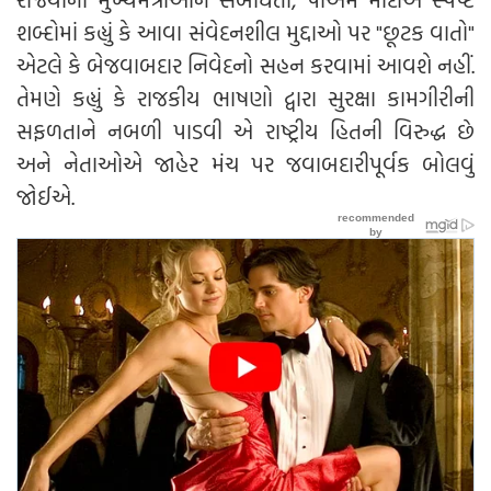
શબ્દોમાં કહ્યું કે આવા સંવેદનશીલ મુદ્દાઓ પર "છૂટક વાતો"
એટલે કે બેજવાબદાર નિવેદનો સહન કરવામાં આવશે નહીં.
તેમણે કહ્યું કે રાજકીય ભાષણો દ્વારા સુરક્ષા કામગીરીની
સફળતાને નબળી પાડવી એ રાષ્ટ્રીય હિતની વિરુદ્ધ છે
અને નેતાઓએ જાહેર મંચ પર જવાબદારીપૂર્વક બોલવું
જોઈએ.