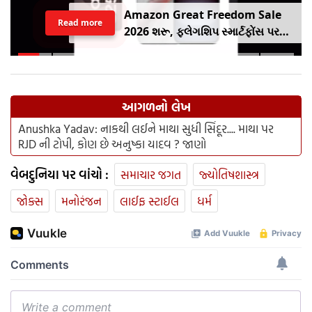
Amazon Great Freedom Sale
Read more
2026 શરૂ, ફ્લેગશિપ સ્માર્ટફોંસ પર
બંપર ડિસ્કાઉંટ, ચેક કરો ઓફર
આગળનો લેખ
Anushka Yadav: નાકથી લઈને માથા સુધી સિંદૂર.... માથા પર
RJD ની ટોપી, કોણ છે અનુષ્કા યાદવ ? જાણો
વેબદુનિયા પર વાંચો :
સમાચાર જગત
જ્યોતિષશાસ્ત્ર
જોક્સ
મનોરંજન
લાઈફ સ્ટાઈલ
ધર્મ