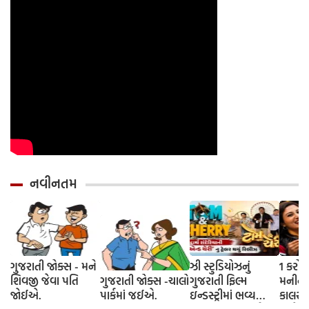
નવીનતમ
ગુજરાતી જોક્સ - મને
ઝી સ્ટુડિયોઝનું
1 કરોડ
શિવજી જેવા પતિ
ગુજરાતી જોક્સ -ચાલો
ગુજરાતી ફિલ્મ
મનીનુ શ
જોઈએ.
પાર્કમાં જઈએ.
ઇન્ડસ્ટ્રીમાં ભવ્ય
કાલરા ?