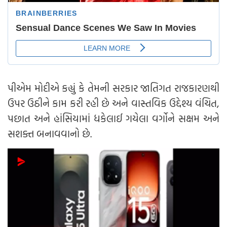
પીએમ મોદીએ કહ્યું કે તેમની સરકાર જાતિગત રાજકારણથી
ઉપર ઉઠીને કામ કરી રહી છે અને વાસ્તવિક ઉદ્દેશ્ય વંચિત,
પછાત અને હાંસિયામાં ધકેલાઈ ગયેલા વર્ગોને સક્ષમ અને
સશક્ત બનાવવાનો છે.