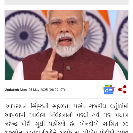
Updated:
Mon, 26 May 2025 (08:02 IST)
'ઓપરેશન સિંદૂર'ની સફળતા પછી, રાજકીય વર્તુળોમાં
આપવામાં આવેલા નિવેદનોનો પડઘો હવે વડા પ્રધાન
નરેન્દ્ર મોદી સુધી પહોંચ્યો છે. એનડીએ શાસિત 20
રાજ્યોના મુખ્યમંત્રીઓને સંબોધતા, પીએમ મોદીએ સ્પષ્ટ