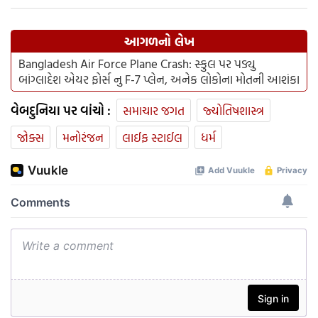
આગળનો લેખ
Bangladesh Air Force Plane Crash: સ્કુલ પર પડ્યુ
બાંગ્લાદેશ એયર ફોર્સ નુ F-7 પ્લેન, અનેક લોકોના મોતની આશંકા
વેબદુનિયા પર વાંચો :
સમાચાર જગત
જ્યોતિષશાસ્ત્ર
જોક્સ
મનોરંજન
લાઈફ સ્ટાઈલ
ધર્મ