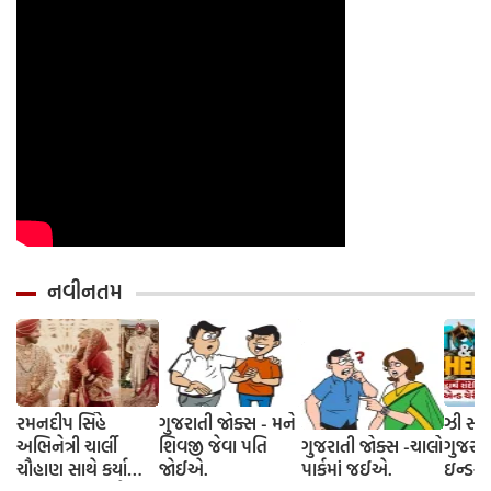
નવીનતમ
રમનદીપ સિંહે
ગુજરાતી જોક્સ - મને
ઝી સ્ટુ
અભિનેત્રી ચાર્લી
શિવજી જેવા પતિ
ગુજરાતી જોક્સ -ચાલો
ગુજરાત
ચૌહાણ સાથે કર્યા
જોઈએ.
પાર્કમાં જઈએ.
ઇન્ડસ્ટ્