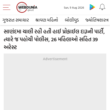
Sun, 9 Aug 2026
ગુજરાત સમાચાર
શ્રાવણ મહિનો
બોલીવુડ
જ્યોતિષશાસ્ત્ર
સાણંદમા ચાલી રહી હતી હાઈ પ્રોફાઈલ દારૂની પાર્ટી,
ત્યારે જ પહોચી પોલીસ, 26 મહિલાઓ સહિત 39
અરેસ્ટ