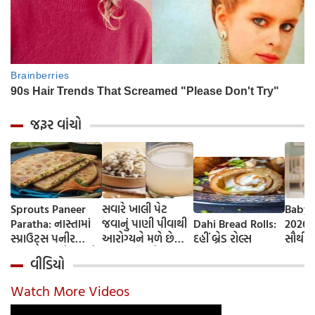
જરૂર વાંચો
Sprouts Paneer
સવારે ખાલી પેટ
Baby 
Paratha: નાસ્તામાં
જવાનું પાણી પીવાથી
Dahi Bread Rolls:
2026-
સ્પ્રાઉટ્સ પનીર
આરોગ્યને મળે છે
દહીં બ્રેડ રોલ્સ
સૌથી 
પરાઠા બનાવો, તમને
ફાયદા... ચાલો
ટૂંકા ન
વીડિયો
પ્રોટીનનો ડબલ ડોઝ
જાણીએ તેના ફાયદા
ટોચના
મળશે
અને ઉપયોગ કરવાની
યાદી 
Watch More Videos
યોગ્ય રીત