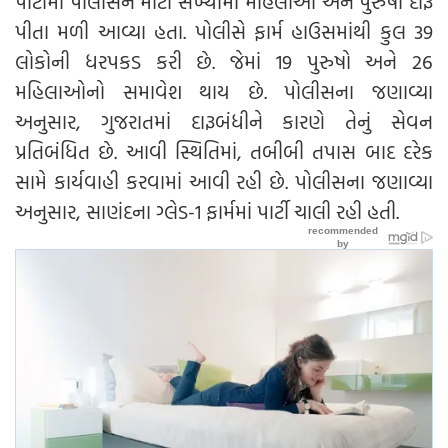
પાર્ટીમાં પોલીસને મોટી સંખ્યામા મહિલાઓ અને પુરુષો દારૂ
પીતા મળી આવ્યા હતા. પોલીસે ફાર્મ હાઉસમાંથી કુલ 39
લોકોની ધરપકડ કરી છે. જેમાં 19 પુરુષો અને 26
મહિલાઓનો સમાવેશ થાય છે. પોલીસના જણાવ્યા
અનુસાર, ગુજરાતમાં દારૂબંધીને કારણે તેનું સેવન
પ્રતિબંધિત છે. આવી સ્થિતિમાં, તબીબી તપાસ બાદ દરેક
સામે કાર્યવાહી કરવામાં આવી રહી છે. પોલીસના જણાવ્યા
અનુસાર, સાણંદના ગ્લેડ-1 ફાર્મમાં પાર્ટી ચાલી રહી હતી.