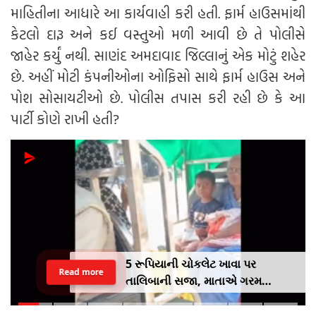
માહિતીના આધારે આ કાર્યવાહી કરી હતી. ફાર્મ હાઉસમાંથી
કેટલો દારૂ અને કઈ વસ્તુઓ મળી આવી છે તે પોલીસે
જાહેર કર્યું નથી. સાણંદ અમદાવાદ જિલ્લાનું એક મોટું શહેર
છે. અહીં મોટી કંપનીઓના ઓફિસો સાથે ફાર્મ હાઉસ અને
પોશ સોસાયટીઓ છે. પોલીસ તપાસ કરી રહી છે કે આ
પાર્ટી કોણે રાખી હતી?
5 રૂપિયાની ચોકલેટ ખાવા પર
Read more
તાલિબાની સજા, માતાએ ગરમ
ચપ્પુથી પુત્રના પગમાં આપ્યો ડામ,
દરવાજા બંધ કરીને નીકળી ગઈ પાર્ટીમાં