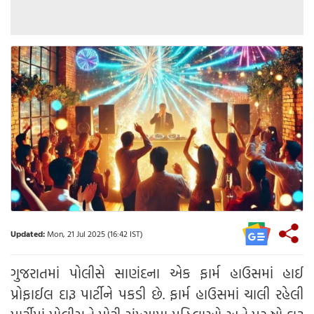
Updated:
Mon, 21 Jul 2025 (16:42 IST)
ગુજરાતમાં પોલીસે સાણંદના એક ફાર્મ હાઉસમાં હાઈ
પ્રોફાઈલ દારૂ પાર્ટીને પકડી છે. ફાર્મ હાઉસમાં ચાલી રહેલી