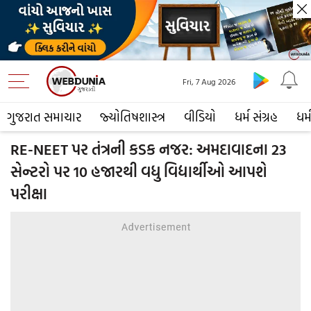
Fri, 7 Aug 2026
ગુજરાત સમાચાર
જ્યોતિષશાસ્ત્ર
વીડિયો
ધર્મ સંગ્રહ
ધર્
RE-NEET પર તંત્રની કડક નજર: અમદાવાદના 23
સેન્ટરો પર 10 હજારથી વધુ વિદ્યાર્થીઓ આપશે
પરીક્ષા