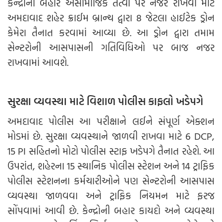
કેન્દ્રોની બહાર અસામાજિક તત્વો પર નજર રાખવા માટે
અમદાવાદ શહેર ક્રાઈમ બ્રાન્ચ દ્વારા 8 જેટલા હાઈટેક ડ્રોન
કેમેરા તૈનાત કરવામાં આવ્યા છે. આ ડ્રોન દ્વારા તમામ
સેન્ટરોની આસપાસની ગતિવિધિઓ પર બાજ નજર
રાખવામાં આવશે.
સુરક્ષા વ્યવસ્થા માટે વિશાળ પોલીસ કાફલો ખડેપગે
અમદાવાદ પોલીસ આ પરીક્ષાને લઈને સંપૂર્ણ એક્શન
મોડમાં છે. સુરક્ષા વ્યવસ્થાને જાળવી રાખવા માટે 6 DCP,
15 PI સહિતનો મોટો પોલીસ સ્ટાફ ખડેપગે તૈનાત રહેશે. આ
ઉપરાંત, શહેરના 15 સ્થાનિક પોલીસ સ્ટેશન અને 14 ટ્રાફિક
પોલીસ સ્ટેશનના કર્મચારીઓને પણ સેન્ટરોની આસપાસ
વ્યવસ્થા જાળવવા અને ટ્રાફિક નિયમન માટે ફરજ
સોંપવામાં આવી છે. કેન્દ્રોની બહાર કાયદો અને વ્યવસ્થા