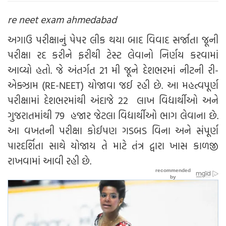
re neet exam ahmedabad
અગાઉ પરીક્ષાનું પેપર લીક થયા બાદ વિવાદ સર્જાતા જૂની
પરીક્ષા રદ કરીને ફરીથી ટેસ્ટ લેવાનો નિર્ણય કરવામાં
આવ્યો હતો. જે અંતર્ગત 21 મી જૂને દેશભરમાં નીટની રી-
એક્ઝામ (RE-NEET) યોજાવા જઈ રહી છે. આ મહત્વપૂર્ણ
પરીક્ષામાં દેશભરમાંથી અંદાજે 22 લાખ વિદ્યાર્થીઓ અને
ગુજરાતમાંથી 79 હજાર જેટલા વિદ્યાર્થીઓ ભાગ લેવાના છે.
આ વખતની પરીક્ષા કોઈપણ ગડબડ વિના અને સંપૂર્ણ
પારદર્શિતા સાથે યોજાય તે માટે તંત્ર દ્વારા ખાસ કાળજી
રાખવામાં આવી રહી છે.