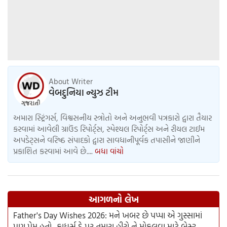
About Writer
વેબદુનિયા ન્યુઝ ટીમ
અમારા સ્ટ્રિંગર્સ, વિશ્વસનીય સ્ત્રોતો અને અનુભવી પત્રકારો દ્વારા તૈયાર
કરવામાં આવેલી ગ્રાઉંડ રિપોર્ટ્સ, સ્પેશ્યલ રિપોર્ટ્સ અને રીયલ ટાઈમ
અપડેટ્સને વરિષ્ઠ સંપાદકો દ્વારા સાવધાનીપૂર્વક તપાસીને જાણીને
પ્રકાશિત કરવામાં આવે છે....
બધા વાંચો
આગળનો લેખ
Father's Day Wishes 2026: મને ખબર છે પપ્પા એ ગુસ્સામાં
પણ પ્રેમ હતો.. ફાધર્સ ડે પર તમારા હીરો ને મોકલવા માટે બેસ્ટ