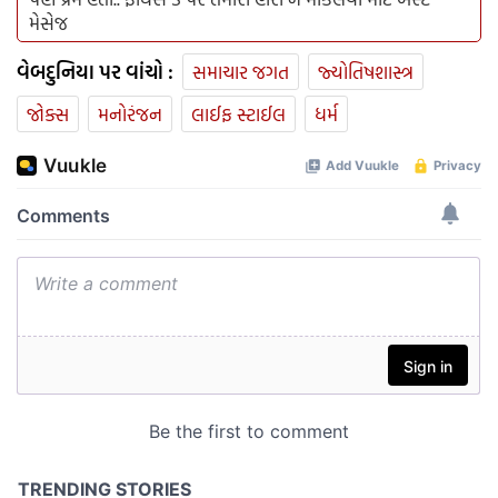
મેસેજ
વેબદુનિયા પર વાંચો :
સમાચાર જગત
જ્યોતિષશાસ્ત્ર
જોક્સ
મનોરંજન
લાઈફ સ્ટાઈલ
ધર્મ