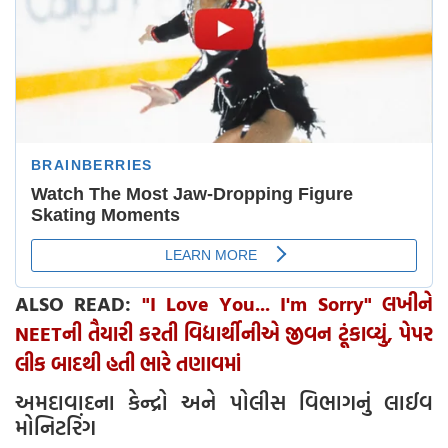
ALSO READ:
"I Love You... I'm Sorry" લખીને
NEETની તૈયારી કરતી વિદ્યાર્થીનીએ જીવન ટૂંકાવ્યું, પેપર
લીક બાદથી હતી ભારે તણાવમાં
અમદાવાદના કેન્દ્રો અને પોલીસ વિભાગનું લાઈવ
મોનિટરિંગ