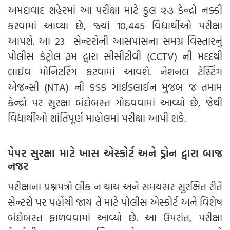
અમદાવાદ શહેરમાં આ પરીક્ષા માટે કુલ ૨૩ કેન્દ્રો નક્કી
કરવામાં આવ્યા છે, જ્યાં 10,445 વિદ્યાર્થીઓ પરીક્ષા
આપશે. આ 23 સેન્ટરોની આસપાસના સમગ્ર વિસ્તારનું
પોલીસ કંટ્રોલ રૂમ દ્વારા સીસીટીવી (CCTV) ની મદદથી
લાઈવ મોનિટરિંગ કરવામાં આવશે. નેશનલ ટેસ્ટિંગ
એજન્સી (NTA) ની કડક ગાઈડલાઈન મુજબ જ તમામ
કેન્દ્રો પર સુરક્ષા બંદોબસ્ત ગોઠવવામાં આવ્યો છે, જેથી
વિદ્યાર્થીઓ શાંતિપૂર્ણ માહોલમાં પરીક્ષા આપી શકે.
પેપર સુરક્ષા માટે ખાસ એસ્કોર્ટ અને ડ્રોન દ્વારા બાજ
નજર
પરીક્ષાના પ્રશ્નપત્રો લીક ન થાય અને સમયસર સુરક્ષિત રીતે
સેન્ટરો પર પહોંચી જાય તે માટે પોલીસ એસ્કોર્ટ અને વિશેષ
બંદોબસ્ત ફાળવવામાં આવ્યો છે. આ ઉપરાંત, પરીક્ષા