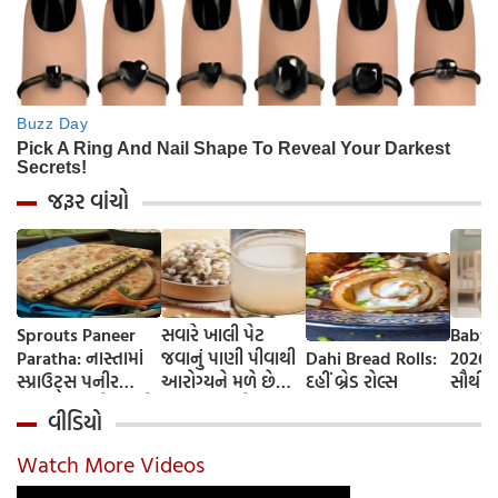
જરૂર વાંચો
Sprouts Paneer
સવારે ખાલી પેટ
Baby 
Paratha: નાસ્તામાં
જવાનું પાણી પીવાથી
Dahi Bread Rolls:
2026-
સ્પ્રાઉટ્સ પનીર
આરોગ્યને મળે છે
દહીં બ્રેડ રોલ્સ
સૌથી 
પરાઠા બનાવો, તમને
ફાયદા... ચાલો
ટૂંકા ન
વીડિયો
પ્રોટીનનો ડબલ ડોઝ
જાણીએ તેના ફાયદા
ટોચના
મળશે
અને ઉપયોગ કરવાની
યાદી 
Watch More Videos
યોગ્ય રીત