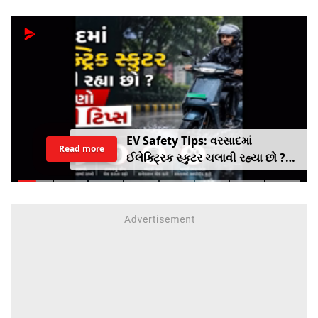
EV Safety Tips: વરસાદમાં
Read more
ઈલેક્ટ્રિક સ્કુટર ચલાવી રહ્યા છો ?
આ નાનકડી ભૂલ પડી શકે છે ભારે ..
જાણો સેફ્ટી ટિપ્સ