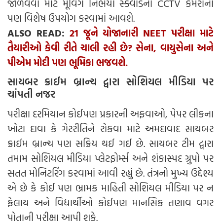
જાળવવા માટે મૂવિંગ નિર્ભયા સ્ક્વોડના CCTV કેમેરાનો
પણ વિશેષ ઉપયોગ કરવામાં આવશે.
ALSO READ:
21 જૂને યોજાનારી NEET પરીક્ષા માટે
તૈયારીઓ કેવી રીતે ચાલી રહી છે? સેના, વાયુસેના અને
પીએમ મોદી પણ ભૂમિકા ભજવશે.
સાયબર ક્રાઈમ બ્રાન્ચ દ્વારા સોશિયલ મીડિયા પર
ચાંપતી નજર
પરીક્ષા દરમિયાન કોઈપણ પ્રકારની અફવાઓ, પેપર લીકના
ખોટા દાવા કે ગેરરીતિને રોકવા માટે અમદાવાદ સાયબર
ક્રાઈમ બ્રાન્ચ પણ સક્રિય થઈ ગઈ છે. સાયબર ટીમ દ્વારા
તમામ સોશિયલ મીડિયા પ્લેટફોર્મ્સ અને શંકાસ્પદ ગ્રુપો પર
સતત મોનિટરિંગ કરવામાં આવી રહ્યું છે. તંત્રનો મુખ્ય ઉદ્દેશ્ય
એ છે કે કોઈ પણ ભ્રામક માહિતી સોશિયલ મીડિયા પર ન
ફેલાય અને વિદ્યાર્થીઓ કોઈપણ માનસિક તણાવ વગર
પોતાની પરીક્ષા આપી શકે.