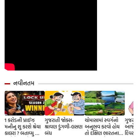
નવીનતમ
1 કરોડની પ્રાઈઝ
ગુજરાતી જોક્સ-
ચોમાસામાં સ્વર્ગનો
ગુજરાત
મનીનુ શુ કરશે શ્રેયા
શ્રાવણ ડુંગળી-લસણ
અનુભવ કરવો હોય
આજે તો
કાલરા ? બતાવ્યુ ક્યા
બંધ
તો દક્ષિણ ભારતના
દિવસ 