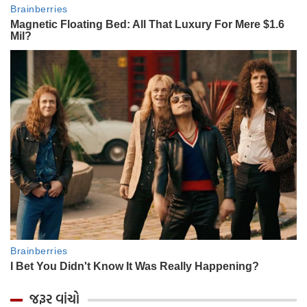
જરૂર વાંચો