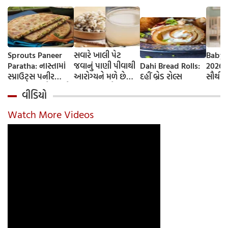
Sprouts Paneer
સવારે ખાલી પેટ
Baby 
Paratha: નાસ્તામાં
જવાનું પાણી પીવાથી
Dahi Bread Rolls:
2026-
સ્પ્રાઉટ્સ પનીર
આરોગ્યને મળે છે
દહીં બ્રેડ રોલ્સ
સૌથી 
પરાઠા બનાવો, તમને
ફાયદા... ચાલો
ટૂંકા ન
વીડિયો
પ્રોટીનનો ડબલ ડોઝ
જાણીએ તેના ફાયદા
ટોચના
મળશે
અને ઉપયોગ કરવાની
યાદી 
Watch More Videos
યોગ્ય રીત