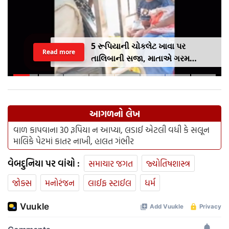
5 રૂપિયાની ચોકલેટ ખાવા પર
Read more
તાલિબાની સજા, માતાએ ગરમ
ચપ્પુથી પુત્રના પગમાં આપ્યો ડામ,
દરવાજા બંધ કરીને નીકળી ગઈ પાર્ટીમાં
આગળનો લેખ
વાળ કાપવાના 30 રૂપિયા ન આપ્યા, લડાઈ એટલી વધી કે સલૂન
માલિકે પેટમાં કાતર નાખી, હાલત ગંભીર
વેબદુનિયા પર વાંચો :
સમાચાર જગત
જ્યોતિષશાસ્ત્ર
જોક્સ
મનોરંજન
લાઈફ સ્ટાઈલ
ધર્મ