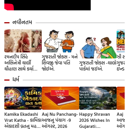
નવીનતમ
રમનદીપ સિંહે
ગુજરાતી જોક્સ - મને
ઝી સ્ટુ
અભિનેત્રી ચાર્લી
શિવજી જેવા પતિ
ગુજરાતી જોક્સ -ચાલો
ગુજરાત
ચૌહાણ સાથે કર્યા
જોઈએ.
પાર્કમાં જઈએ.
ઇન્ડસ્ટ્
લગ્ન, જશ્નમાં ક્રિકેટ
આગમન, 
ધર્મ
જગતના કલાકારોની
રાંદેરિ
હાજરી
ચેરી' સ
શરૂઆત;
રિલીઝ
Kamika Ekadashi
Aaj Nu Panchang-
Happy Shravan
Aaj N
Vrat Katha - કામિકા
આજનુ પંચાગ -9
2026 Wishes In
આજનુ 
એકાદશી વ્રતનુ મહત્વ
ઓગસ્ટ, 2026
Gujarati:
ઓગસ્ટ