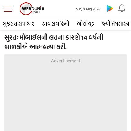
Sun, 9 Aug 2026
ગુજરાત સમાચાર
શ્રાવણ મહિનો
બોલીવુડ
જ્યોતિષશાસ્ત્ર
સુરતઃ મોબાઈલની લતના કારણે 14 વર્ષની
બાળકીએ આત્મહત્યા કરી.