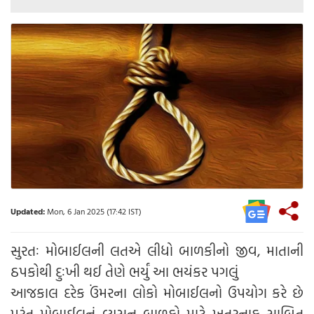
Updated:
Mon, 6 Jan 2025 (17:42 IST)
સુરતઃ મોબાઈલની લતએ લીધો બાળકીનો જીવ, માતાની
ઠપકોથી દુઃખી થઈ તેણે ભર્યું આ ભયંકર પગલું
આજકાલ દરેક ઉંમરના લોકો મોબાઈલનો ઉપયોગ કરે છે
પરંતુ મોબાઈલનું વ્યસન બાળકો માટે ખતરનાક સાબિત