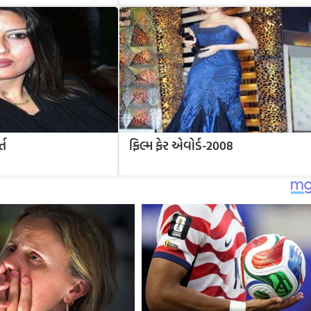
્ત
ફિલ્મ ફેર એવોર્ડ-2008