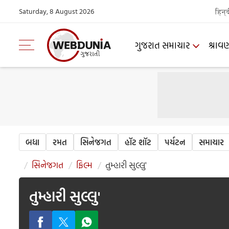
Saturday, 8 August 2026
हिन्
ગુજરાત સમાચાર
શ્રાવ
બધા
રમત
સિનેજગત
હૉટ શૉટ
પર્યટન
સમાચાર
સિનેજગત
ફિલ્મ
તુમ્હારી સુલ્લુ'
તુમ્હારી સુલ્લુ'