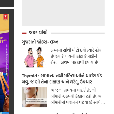
જરૂર વાંચો
ગુજરાતી જોક્સ- લગ્ન
લગ્નમાં સૌથી મોટો દગો ત્યારે હોય
છે જ્યારે ગાયની ફોટા દેખાડીને
શેરની હાથમાં પકડાવી દેવાય છે
Thyroid : સામાન્ય નથી મહિલાઓને થાઈરાઈડ
થવુ, જાણો તેના લક્ષણ અને ઘરેલુ ઉપચાર
આજના સમયમાં થાઈરોઈડની
બીમારી ઝડપથી ફેલાય રહી છે. આ
બીમારીમાં વજનને ઘટે જ છે સાથે જ
હોર્મોન પણ ગડબડ થઈ જાય છે.