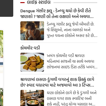
છોકરી -
લાઈફ સ્ટાઈલ
ઘડવામાં આવ્યું હતું.
Dengue ગંભીર ફ્લૂ - ડેન્ગ્યુ થયો છે કેવી રીતે
જાણશો ? જાણી લો તેના લક્ષણો અને બચવાના
ઉપાય
ડેન્ગ્યુ ગંભીર ફ્લૂ જેવી બીમારી છે.
જે શિશુઓ, નાના બાળકો અને
પુખ્ત વયના લોકોને અસર કરે છે.
પરંતુ ભાગ્યે જ મૃત્યુનું કારણ બને
છે. ચેપગ્રસ્ત મચ્છરના ડંખ પછી 4-
કોથમીર વડી
10 દિવસના ઇન્ક્યુબેશન
ખમંગ કોથમીર વડી શ્રાવણ
સમયગાળા પછી લક્ષણો સામાન્ય
મહિનામાં સાંજની ચા સાથે અથવા
રીતે 2થી 7 દિવસ સુધી જોવા મળે
ભોજનમાં સાઇડ ડિશ તરીકે ખમંગ
છે. વર્લ્ડ હેલ્થ ઓર્ગેનાઇઝેશન
કોથમીર વડી એકદમ સ્વાદિષ્ટ લાગે
ડેન્ગ્યુને સામાન્ય ડેન્ગ્યુ અને ગંભીર
છે. બનાવવામાં સરળ અને ચટપટી
શ્રાવણમાં લસણ-ડુંગળી વગરનું શાક ફિક્કું લાગે
ડેન્ગ્યુ એમ બે ભાગમાં વહેંચ્યો છે.
આ વડી પરિવારના દરેક સભ્યને
છે? સ્વાદ વધારવા માટે અજમાવો આ 3 ટિપ્સ
પસંદ આવશે. સામગ્રી
લસણ-ડુંગળી વગર સ્વાદિષ્ટ શાક કેવી રીતે
ઘણા લોકોને લાગે છે કે ડુંગળી અને
બનાવવું?
લસણ વગર શાક સ્વાદિષ્ટ બની
શકે નહીં, પરંતુ યોગ્ય મસાલા અને