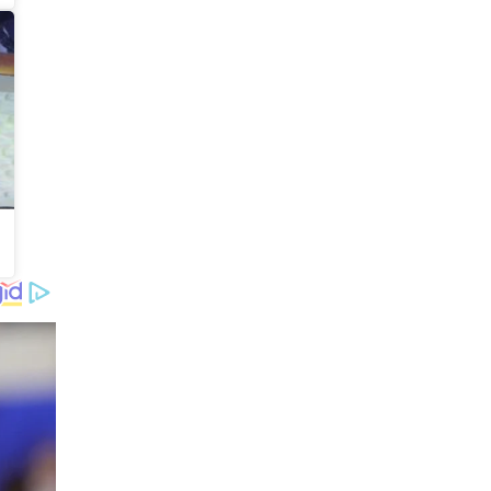
પ્રકૃતિનું સ્વરૂપ માનવામાં આવે છે.