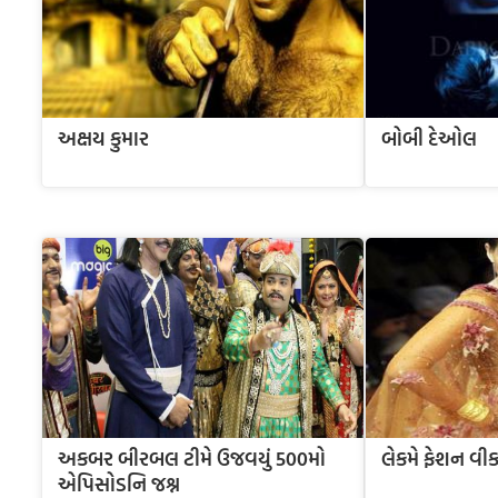
અક્ષય કુમાર
બોબી દેઓલ
અકબર બીરબલ ટીમે ઉજવયું 500મો
લેકમે ફેશન વીક
એપિસોડનિ જશ્ન