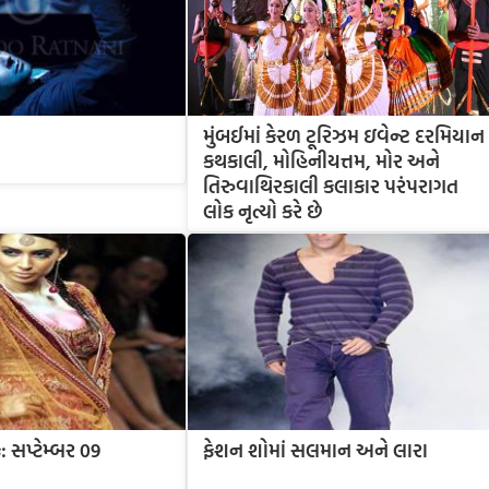
મુંબઈમાં કેરળ ટૂરિઝમ ઇવેન્ટ દરમિયાન
કથકાલી, મોહિનીયત્તમ, મોર અને
તિરુવાથિરકાલી કલાકાર પરંપરાગત
લોક નૃત્યો કરે છે
: સપ્ટેમ્બર 09
ફેશન શોમાં સલમાન અને લારા