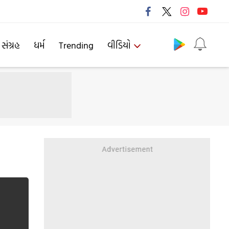
Follow us
 સંગ્રહ
ધર્મ
Trending
વીડિયો