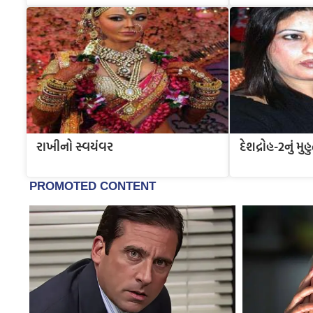
રાખીનો સ્વયંવર
દેશદ્રોહ-2નું મુહુર