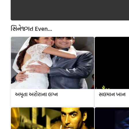
સિનેજગત
Even...
અમૃતા અરોરાના લગ્ન
સલમાન ખાન