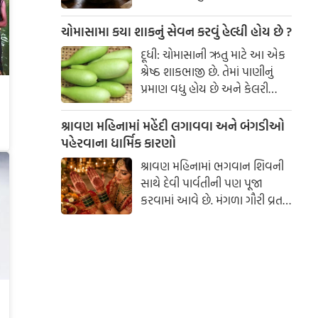
યોગ્ય સમયે વઘાર કરવાથી શાકના
સ્વાદમાં ઘણો ફરક પડી શકે છે.
ચોમાસામા કયા શાકનું સેવન કરવું હેલ્ધી હોય છે ?
કેટલીક સરળ કિચન ટ્રિક્સની
દૂધી: ચોમાસાની ઋતુ માટે આ એક
મદદથી તમે કોઈપણ શાકને સ્વાદિષ્ટ
શ્રેષ્ઠ શાકભાજી છે. તેમાં પાણીનું
બનાવી શકો છો.
પ્રમાણ વધુ હોય છે અને કેલરી
ઓછી હોય છે. તે હલકું હોય છે
અને સ્વસ્થ પાચનતંત્ર જાળવવામાં
શ્રાવણ મહિનામાં મહેંદી લગાવવા અને બંગડીઓ
મદદ કરે છે.
પહેરવાના ધાર્મિક કારણો
શ્રાવણ મહિનામાં ભગવાન શિવની
સાથે દેવી પાર્વતીની પણ પૂજા
કરવામાં આવે છે. મંગળા ગૌરી વ્રત
અને હરિયાળી તીજ જેવા પ્રસંગોએ
મહેંદી લગાવવી અને લીલા રંગના
કપડાં પહેરવા એ પતિના લાંબા
આયુષ્ય અને સુખી દામ્પત્ય જીવન
માટે શુભ માનવામાં આવે છે.
આપણી પરંપરાઓમાં, સ્ત્રીઓને