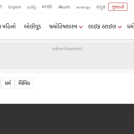
दी
English
தமிழ்
मराठी
తెలుగు
മലയാളം
ಕನ್ನಡ
ગુજરાતી
ણ મહિનો
બોલીવુડ
જ્યોતિષશાસ્ત્ર
લાઈફ સ્ટાઈલ
ધર્મ
ધર્મ
વિવિધ