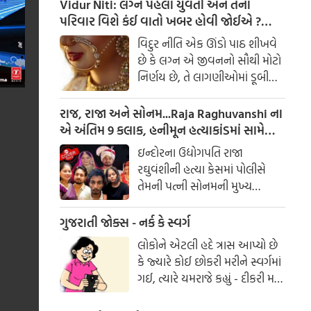
આર્યુવેદનુ માનીએ તો થાઈરોઈડ
Vidur Niti: લગ્ન પહેલા યુવતી અને તેના
થવાનુ કારણ પિત્ત અને કફ સાથે
પરિવાર વિશે કંઈ વાતો ખબર હોવી જોઈએ ?
સંબંધિત છે. થાઈરોઈડ ગ્લેંડ
જાણી લો નહી તો થશે પસ્તાવો
વિદુર નીતિ એક ઊંડો પાઠ શીખવે
આપણા શરીરમાં જોવા મળનારી
છે કે લગ્ન એ જીવનનો સૌથી મોટો
સૌથી મોટી અંતસ્ત્રાવી ગ્રંથિયોમાંથી
નિર્ણય છે, તે લાગણીઓમાં ડૂબી
એક છે.
જઈને ન લેવો જોઈએ. લગ્ન પહેલાં
કેટલીક બાબતો જાણવી જરૂરી છે,
રાજ, રાજા અને સોનમ...Raja Raghuvanshi ના
જે પાછળથી સંબંધનો પાયો નક્કી
એ અંતિમ 9 કલાક, હનીમૂન હત્યાકાંડમાં સામે
કરે છે.
આવ્યા નવા FACTS
ઇન્દોરના ઉદ્યોગપતિ રાજા
રઘુવંશીની હત્યા કેસમાં પોલીસે
તેમની પત્ની સોનમની મુખ્ય
આરોપી તરીકે ધરપકડ કરી છે.
શરૂઆતની તપાસમાં જાણવા મળ્યું
ગુજરાતી જોક્સ - નર્ક કે સ્વર્ગ
છે કે સોનમે તેના પતિની હત્યા કરી
લોકોને એટલી હદે ત્રાસ આપ્યો છે
હતી અને લાશ મેઘાલયમાં ખાડામાં
કે જ્યારે કોઈ છોકરી મરીને સ્વર્ગમાં
ફેંકી દીધી હતી. સોનમે ત્રણ
ગઈ, ત્યારે યમરાજે કહ્યું - દીકરી મને
હત્યારાઓની મદદ લીધી હતી અને
કહે તું ક્યાં જઈશ, નર્ક કે સ્વર્ગ.
હનીમૂન દરમિયાન હત્યાનું કાવતરું