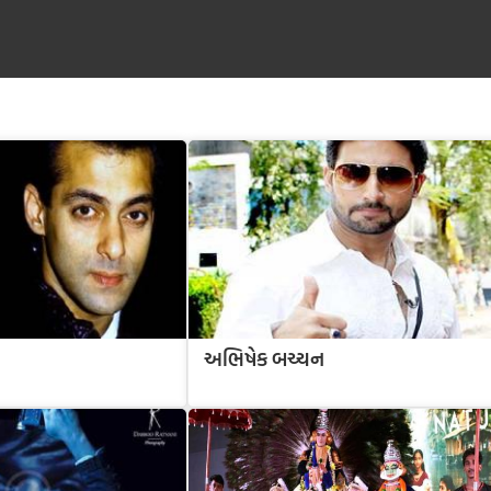
અભિષેક બચ્ચન