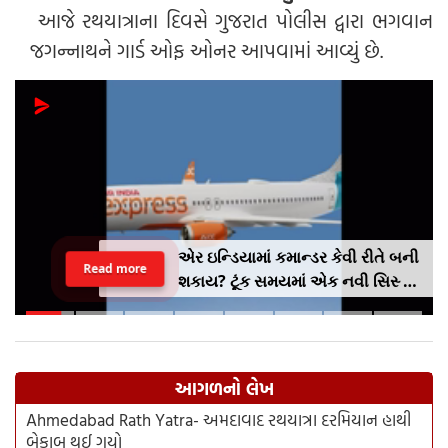
આજે રથયાત્રાના દિવસે ગુજરાત પોલીસ દ્વારા ભગવાન
જગન્નાથને ગાર્ડ ઓફ ઓનર આપવામાં આવ્યું છે.
UPI ચુકવણી પર કોઈ ચાર્જ વસૂલવામાં
Read more
આવશે નહીં; સરકારે વપરાશકર્તાઓ
અને વેપારીઓ માટે નવી માર્ગદર્શિકા
જારી કરી છે
આગળનો લેખ
Ahmedabad Rath Yatra- અમદાવાદ રથયાત્રા દરમિયાન હાથી
બેકાબૂ થઈ ગયો