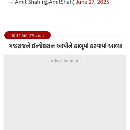
— Amit Shah (@AmitShah)
June 27, 2025
10:34 AM, 27th Jun
ગજરાજને ઈન્જેક્શન આપીને કાબૂમાં કરવામાં આવ્યા