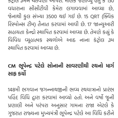
કંટ્રોલ રૂમને ચેતવણી આપશે. મલિકે જણાવ્યું હતું કે 130
વધારાના સીસીટીવી કેમેરા લગાવવામાં આવ્યા છે,
જેનાથી કુલ સંખ્યા 3500 થઈ ગઈ છે. 15 QRT (ક્વિક
રિસ્પોન્સ ટીમ) તૈનાત કરવામાં આવી છે. 17 જાન્યુઆરી
સહાયતા કેન્દ્રો સ્થાપિત કરવામાં આવ્યા છે. તેમણે કહ્યું કે
વિવિધ વ્યૂહાત્મક સ્થળોએ આઠ નાના કંટ્રોલ રૂમ
સ્થાપિત કરવામાં આવ્યા છે.
CM ભૂપેન્દ્ર પટેલે સોનાની સાવરણીથી રથનો માર્ગ
સાફ કર્યો
148મી ભગવાન જગન્નાથજીની ભવ્ય રથયાત્રાનો પ્રારંભ
પહિંદ વિધિ દ્વારા કરવામાં આવ્યો હતો. અને વર્ષો જૂની
પ્રણાલી અને પરંપરા અનુસાર ગામના રાજા એટલે કે
ગુજરાત રાજ્યના મુખ્યમંત્રી ભૂપેન્દ્ર પટેલે આ વિધિ કરીને