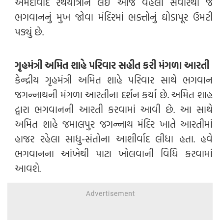
અમદાવાદ રથયાત્રાને લઈ આજે વહેલી સવારથી જ
ભગવાનનું મુખ જોવા મંદિરમાં ભક્તોનું ઘોડાપૂર ઉમટી
પડ્યું છે.
ગૃહમંત્રી અમિત શાહે પરિવાર સહીત કરી મંગળા આરતી
કેન્દ્રીય ગૃહમંત્રી અમિત શાહે પરિવાર સાથે ભગવાન
જગન્નાથની મંગળા આરતીના દર્શન કર્યા છે. અમિત શાહ
દ્વારા ભગવાનની આરતી કરવામાં આવી છે. આ સાથે
અમિત શાહે જમાલપુર જગન્નાથ મંદિર ખાતે આરતીમાં
હાજર રહેલા સાધુ-સંતોના આશીર્વાદ લીધા હતા. હવે
ભગવાનના આંખેથી પાટા ખોલવાની વિધિ કરવામાં
આવશે.