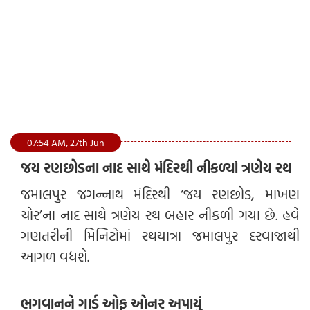
07:54 AM, 27th Jun
જય રણછોડના નાદ સાથે મંદિરથી નીકળ્યાં ત્રણેય રથ
જમાલપુર જગન્નાથ મંદિરથી ‘જય રણછોડ, માખણ
ચોર’ના નાદ સાથે ત્રણેય રથ બહાર નીકળી ગયા છે. હવે
ગણતરીની મિનિટોમાં રથયાત્રા જમાલપુર દરવાજાથી
આગળ વધશે.
ભગવાનને ગાર્ડ ઓફ ઓનર અપાયું