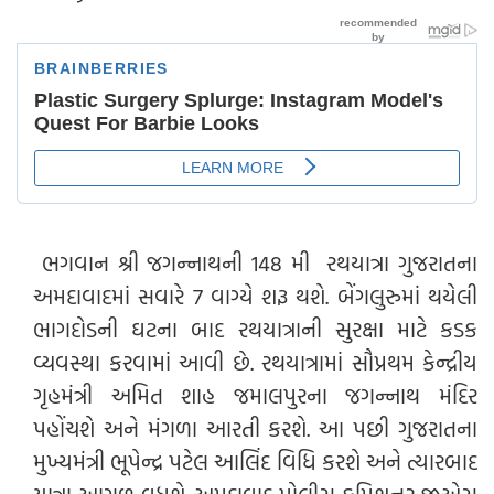
ભગવાન શ્રી જગન્નાથની 148 મી રથયાત્રા ગુજરાતના
અમદાવાદમાં સવારે 7 વાગ્યે શરૂ થશે. બેંગલુરુમાં થયેલી
ભાગદોડની ઘટના બાદ રથયાત્રાની સુરક્ષા માટે કડક
વ્યવસ્થા કરવામાં આવી છે. રથયાત્રામાં સૌપ્રથમ કેન્દ્રીય
ગૃહમંત્રી અમિત શાહ જમાલપુરના જગન્નાથ મંદિર
પહોંચશે અને મંગળા આરતી કરશે. આ પછી ગુજરાતના
મુખ્યમંત્રી ભૂપેન્દ્ર પટેલ આલિંદ વિધિ કરશે અને ત્યારબાદ
યાત્રા આગળ વધશે. અમદાવાદ પોલીસ કમિશનર જીએસ