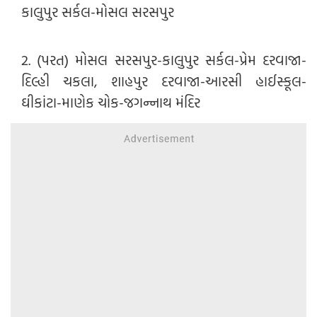
કાલુપુર સર્કલ-મોસલ સરસપુર
2. (પરત) મોસલ સરસપુર-કાલુપુર સર્કલ-પ્રેમ દરવાજા-
દિલ્હી ચકલા, શાહપુર દરવાજા-આરસી હાઈસ્કૂલ-
ઘીકાંટા-માણેક ચોક-જગન્નાથ મંદિર