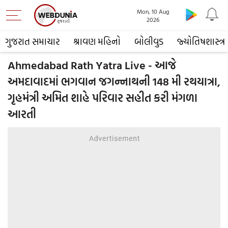
Mon, 10 Aug
2026
ગુજરાત સમાચાર
શ્રાવણ મહિનો
બોલીવુડ
જ્યોતિષશાસ્ત્ર
Ahmedabad Rath Yatra Live - આજે
અમદાવાદમાં ભગવાન જગન્નાથની 148 મી રથયાત્રા,
ગૃહમંત્રી અમિત શાહે પરિવાર સહીત કરી મંગળા
આરતી