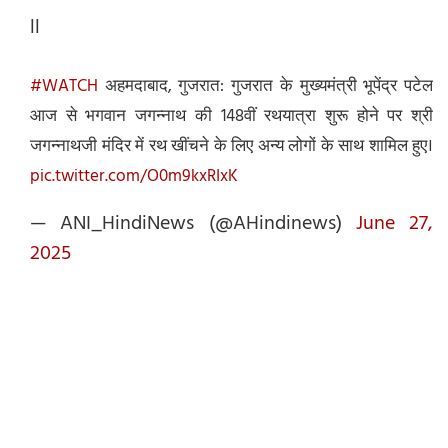
ll
#WATCH
अहमदाबाद, गुजरात: गुजरात के मुख्यमंत्री भूपेंद्र पटेल
आज से भगवान जगन्नाथ की 148वीं रथयात्रा शुरू होने पर श्री
जगन्नाथजी मंदिर में रथ खींचने के लिए अन्य लोगों के साथ शामिल हुए।
pic.twitter.com/O0m9kxRIxK
— ANI_HindiNews (@AHindinews)
June 27,
2025