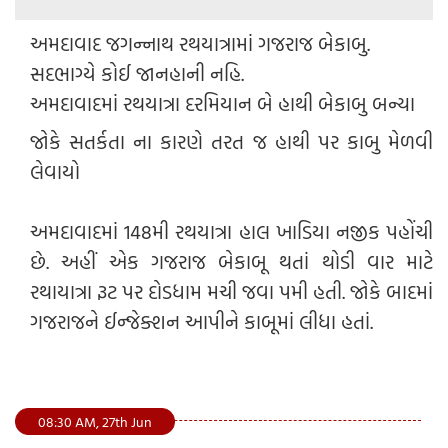
અમદાવાદ જગન્નાથ રથયાત્રામાં ગજરાજ બેકાબુ.
સદભાગ્યે કોઈ જાનહાની નહિ.
અમદાવાદમાં રથયાત્રા દરમિયાન બે હાથી બેકાબુ બન્યા
જોકે સતર્કતા ના કારણે તરત જ હાથી પર કાબુ મેળવી
લેવાયો
અમદાવાદમાં 148મી રથયાત્રા હાલ ખાડિયા નજીક પહોંચી
છે. અહીં એક ગજરાજ બેકાબૂ થતાં થોડી વાર માટે
રથાયાત્રા રૂટ પર દોડધામ મચી જવા પમી હતી. જોકે બાદમાં
ગજરાજને ઈન્જેક્શન આપીને કાબૂમાં લીધા હતાં.
08:30 AM, 27th Jun