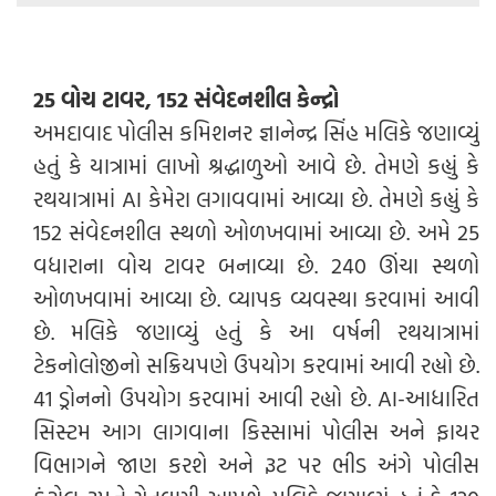
25 વોચ ટાવર, 152 સંવેદનશીલ કેન્દ્રો
અમદાવાદ પોલીસ કમિશનર જ્ઞાનેન્દ્ર સિંહ મલિકે જણાવ્યું
હતું કે યાત્રામાં લાખો શ્રદ્ધાળુઓ આવે છે. તેમણે કહ્યું કે
રથયાત્રામાં AI કેમેરા લગાવવામાં આવ્યા છે. તેમણે કહ્યું કે
152 સંવેદનશીલ સ્થળો ઓળખવામાં આવ્યા છે. અમે 25
વધારાના વોચ ટાવર બનાવ્યા છે. 240 ઊંચા સ્થળો
ઓળખવામાં આવ્યા છે. વ્યાપક વ્યવસ્થા કરવામાં આવી
છે. મલિકે જણાવ્યું હતું કે આ વર્ષની રથયાત્રામાં
ટેકનોલોજીનો સક્રિયપણે ઉપયોગ કરવામાં આવી રહ્યો છે.
41 ડ્રોનનો ઉપયોગ કરવામાં આવી રહ્યો છે. AI-આધારિત
સિસ્ટમ આગ લાગવાના કિસ્સામાં પોલીસ અને ફાયર
વિભાગને જાણ કરશે અને રૂટ પર ભીડ અંગે પોલીસ