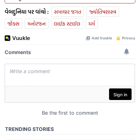
વેબદુનિયા પર વાંચો :
સમાચાર જગત
જ્યોતિષશાસ્ત્ર
જોક્સ
મનોરંજન
લાઈફ સ્ટાઈલ
ધર્મ