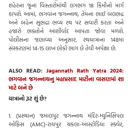
શહેરના જૂના વિસ્તારોમાંથી લગભગ 18 કિમીનો માર્ગ
કાપશે. આમાં, ભગવાન જગન્નાથ, તેમના ભાઈ બલભદ્ર
અને બહેન સુભદ્રા ભવ્ય રથ પર સવારી કરતા અને
હજારો ભક્તોને આશીર્વાદ આપતા જોવા મળશે.
પોલીસના જણાવ્યા અનુસાર, રથયાત્રાના 148મા
સંસ્કરણમાં 14-15 લાખ લોકો ભાગ લે તેવી અપેક્ષા છે.
ALSO READ:
Jagannath Rath Yatra 2024:
ભગવાન જગન્નાથનુ મહાપ્રસાદ માટીના વાસણમાં શા
માટે બને છે
યાત્રાનો રૂટ શું છે?
1. (પ્રસ્થાન) જમાલપુર જગન્નાથ મંદિર-મ્યુનિસિપલ
ઓફિસ (AMC)-રાયપુર ચકલા-આસ્ટોડિયા સ્ક્વેર,