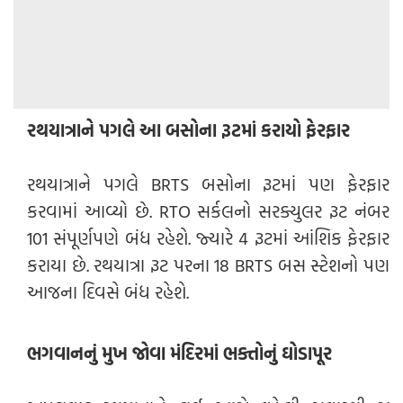
રથયાત્રાને પગલે આ બસોના રૂટમાં કરાયો ફેરફાર
રથયાત્રાને પગલે BRTS બસોના રૂટમાં પણ ફેરફાર
કરવામાં આવ્યો છે. RTO સર્કલનો સરક્યુલર રૂટ નંબર
101 સંપૂર્ણપણે બંધ રહેશે. જ્યારે 4 રૂટમાં આંશિક ફેરફાર
કરાયા છે. રથયાત્રા રૂટ પરના 18 BRTS બસ સ્ટેશનો પણ
આજના દિવસે બંધ રહેશે.
ભગવાનનું મુખ જોવા મંદિરમાં ભક્તોનું ઘોડાપૂર