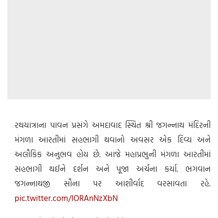
રથયાત્રાના પાવન પ્રસંગે અમદાવાદ સ્થિત શ્રી જગન્નાથ મંદિરની
મંગળા આરતીમાં સહભાગી થવાનો અવસર એક દિવ્ય અને
અલૌકિક અનુભવ હોય છે. આજે મહાપ્રભુની મંગળા આરતીમાં
સહભાગી થઈને દર્શન અને પૂજા અર્ચના કર્યા. ભગવાન
જગન્નાથજી સૌના પર આશીર્વાદ વરસાવતા રહે.
pic.twitter.com/IORAnNzXbN