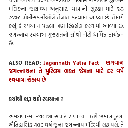
મલિકના જણાવ્યા અનુસાર, યાત્રાની સુરક્ષા માટે ૨૩
હજાર પોલીસકર્મીઓને તૈનાત કરવામાં આવ્યા છે. તેમણે
કહ્યું કે રથયાત્રા પહેલા ત્રણ રિહર્સલ કરવામાં આવ્યા છે.
જગન્નાથ રથયાત્રા ગુજરાતનો સૌથી મોટો ધાર્મિક કાર્યક્રમ
છે.
ALSO READ:
Jagannath Yatra Fact - ભગવાન
જગન્નાથના તે મુસ્લિમ ભક્ત જેમના માટે દર વર્ષે
રથયાત્રા રોકાય છે
ક્યાંથી શરૂ થશે રથયાત્રા ?
અમદાવાદમાં રથયાત્રા સવારે 7 વાગ્યા પછી જમાલપુરના
ઐતિહાસિક 400 વર્ષ જૂના જગન્નાથ મંદિરથી શરૂ થશે. તે