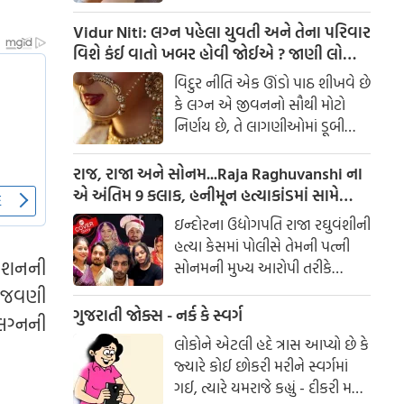
હોર્મોન પણ ગડબડ થઈ જાય છે.
આર્યુવેદનુ માનીએ તો થાઈરોઈડ
Vidur Niti: લગ્ન પહેલા યુવતી અને તેના પરિવાર
થવાનુ કારણ પિત્ત અને કફ સાથે
વિશે કંઈ વાતો ખબર હોવી જોઈએ ? જાણી લો
સંબંધિત છે. થાઈરોઈડ ગ્લેંડ આપણા
નહી તો થશે પસ્તાવો
વિદુર નીતિ એક ઊંડો પાઠ શીખવે છે
શરીરમાં જોવા મળનારી સૌથી મોટી
કે લગ્ન એ જીવનનો સૌથી મોટો
અંતસ્ત્રાવી ગ્રંથિયોમાંથી એક છે.
નિર્ણય છે, તે લાગણીઓમાં ડૂબી
જઈને ન લેવો જોઈએ. લગ્ન પહેલાં
કેટલીક બાબતો જાણવી જરૂરી છે, જે
રાજ, રાજા અને સોનમ...Raja Raghuvanshi ના
પાછળથી સંબંધનો પાયો નક્કી કરે
એ અંતિમ 9 કલાક, હનીમૂન હત્યાકાંડમાં સામે
છે.
આવ્યા નવા FACTS
ઇન્દોરના ઉદ્યોગપતિ રાજા રઘુવંશીની
હત્યા કેસમાં પોલીસે તેમની પત્ની
રેશનની
સોનમની મુખ્ય આરોપી તરીકે
ધરપકડ કરી છે. શરૂઆતની
 ઉજવણી
તપાસમાં જાણવા મળ્યું છે કે સોનમે
ગુજરાતી જોક્સ - નર્ક કે સ્વર્ગ
 લગ્નની
તેના પતિની હત્યા કરી હતી અને
લોકોને એટલી હદે ત્રાસ આપ્યો છે કે
લાશ મેઘાલયમાં ખાડામાં ફેંકી દીધી
જ્યારે કોઈ છોકરી મરીને સ્વર્ગમાં
હતી. સોનમે ત્રણ હત્યારાઓની મદદ
ગઈ, ત્યારે યમરાજે કહ્યું - દીકરી મને
લીધી હતી અને હનીમૂન દરમિયાન