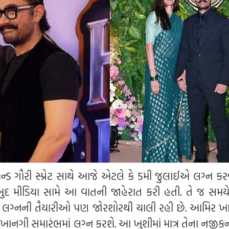
ેન્ડ ગૌરી સ્પ્રેટ સાથે આજે એટલે કે 5મી જુલાઈએ લગ્ન ક
ખુદ મીડિયા સામે આ વાતની જાહેરાત કરી હતી. તે જ સમયે
 લગ્નની તૈયારીઓ પણ જોરશોરથી ચાલી રહી છે. આમિર ખાને 
ક ખાનગી સમારંભમાં લગ્ન કરશે. આ ખુશીમાં માત્ર તેના નજીકના