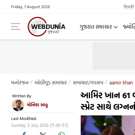
Friday, 7 August 2026
हिन्दी
ગુજરાત સમાચાર
જ્યોત
મનોરંજન
બોલીવુડ સમાચાર
સમાચાર/ગપસપ
aamir khan
આમિર ખાન 61 વર
Written By
સ્પ્રેટ સાથે લગ
મોનિકા સાહૂ
Last Modified:
Sunday, 5 July 2026 (11:38 IST)