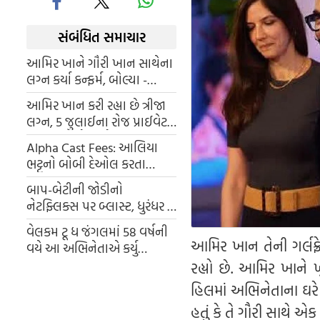
સંબંધિત સમાચાર
આમિર ખાને ગૌરી ખાન સાથેના
લગ્ન કર્યા કન્ફર્મ, બોલ્યા -
બધાના આશીર્વાદ જોઈએ
આમિર ખાન કરી રહ્યા છે ત્રીજા
લગ્ન, 5 જુલાઈના રોજ પ્રાઈવેટ
સેરેમનીમં ગૌરી સ્પ્રૈટને બનાવશે
Alpha Cast Fees: આલિયા
પત્ની
ભટ્ટનો બોબી દેઓલ કરતા
316.67% વધુ ચાર્જ, અનિલ કપૂર
બાપ-બેટીની જોડીનો
તો ઠીક, શર્વરી ને સૌથી ઓછા
નેટફ્લિક્સ પર બ્લાસ્ટ, ધુરંધર ધ
રિવેંજ અને ભૂત બંગલાને
વેલકમ ટૂ ધ જંગલમાં 58 વર્ષની
પછાડીને બની નંબર 1
આમિર ખાન તેની ગર્લફ્ર
વયે આ અભિનેતાએ કર્યુ
એક્ટિંગ ડેબ્યુ, અક્ષય કુમારના
રહ્યો છે. આમિર ખાને 
ખૂબ ખાયા લાફા
હિલમાં અભિનેતાના ઘરે
હતું કે તે ગૌરી સાથે એ