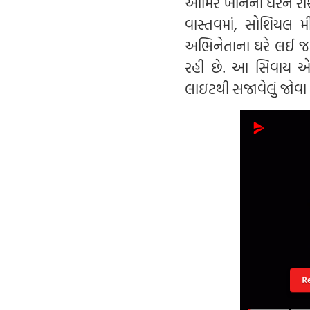
આમિર ખાનના ઘરને રોશ
વાસ્તવમાં, સોશિયલ મી
અભિનેતાના ઘરે લઈ જવ
રહી છે. આ સિવાય એક
લાઇટથી સજાવેલું જોવા 
R