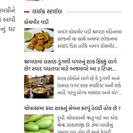
કહે તું ક્યાં જઈશ, નર્ક કે સ્વર્ગ.
હત્યાનું કાવતરું ઘડવામાં આવ્યું હતું.
છોકરી -
ગ્રીને
લાઈફ સ્ટાઈલ
ાં આવી
કોથમીર વડી
નું ઘર
ખમંગ કોથમીર વડી શ્રાવણ મહિનામાં
સાંજની ચા સાથે અથવા ભોજનમાં
સાઇડ ડિશ તરીકે ખમંગ કોથમીર
વડી એકદમ સ્વાદિષ્ટ લાગે છે.
બનાવવામાં સરળ અને ચટપટી આ
શ્રાવણમાં લસણ-ડુંગળી વગરનું શાક ફિક્કું લાગે
વડી પરિવારના દરેક સભ્યને પસંદ
છે? સ્વાદ વધારવા માટે અજમાવો આ 3 ટિપ્સ
આવશે. સામગ્રી
લસણ-ડુંગળી વગર સ્વાદિષ્ટ શાક કેવી રીતે
ઘણા લોકોને લાગે છે કે ડુંગળી અને
બનાવવું?
લસણ વગર શાક સ્વાદિષ્ટ બની શકે
નહીં, પરંતુ યોગ્ય મસાલા અને યોગ્ય
સમયે વઘાર કરવાથી શાકના
સ્વાદમાં ઘણો ફરક પડી શકે છે.
ચોમાસામા કયા શાકનું સેવન કરવું હેલ્ધી હોય છે ?
કેટલીક સરળ કિચન ટ્રિક્સની
દૂધી: ચોમાસાની ઋતુ માટે આ એક
મદદથી તમે કોઈપણ શાકને સ્વાદિષ્ટ
શ્રેષ્ઠ શાકભાજી છે. તેમાં પાણીનું
બનાવી શકો છો.
પ્રમાણ વધુ હોય છે અને કેલરી