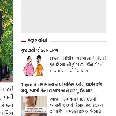
જરૂર વાંચો
ગુજરાતી જોક્સ- લગ્ન
લગ્નમાં સૌથી મોટો દગો ત્યારે હોય છે
જ્યારે ગાયની ફોટા દેખાડીને શેરની
હાથમાં પકડાવી દેવાય છે
Thyroid : સામાન્ય નથી મહિલાઓને થાઈરાઈડ
રવા જઈ
થવુ, જાણો તેના લક્ષણ અને ઘરેલુ ઉપચાર
, પાલી
આજના સમયમાં થાઈરોઈડની
કહ્યું
બીમારી ઝડપથી ફેલાય રહી છે. આ
બીમારીમાં વજનને ઘટે જ છે સાથે જ
 મિત્રો