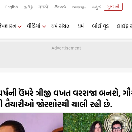
English
தமிழ்
मराठी
తెలుగు
മലയാളം
ಕನ್ನಡ
ગુજરાતી
િષશાસ્ત્ર
વીડિયો
ધર્મ સંગ્રહ
ધર્મ
બોલીવુડ
લાઈફ સ
્ષની ઉંમરે ત્રીજી વખત વરરાજા બનશે, ગૌ
્નની તૈયારીઓ જોરશોરથી ચાલી રહી છે.