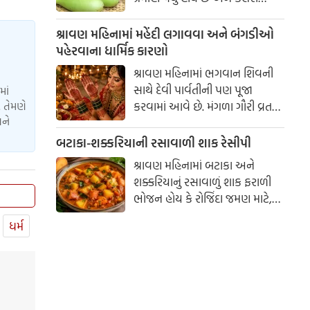
ઓછી હોય છે. તે હલકું હોય છે અને
સ્વસ્થ પાચનતંત્ર જાળવવામાં મદદ
શ્રાવણ મહિનામાં મહેંદી લગાવવા અને બંગડીઓ
કરે છે.
પહેરવાના ધાર્મિક કારણો
શ્રાવણ મહિનામાં ભગવાન શિવની
સાથે દેવી પાર્વતીની પણ પૂજા
માં
કરવામાં આવે છે. મંગળા ગૌરી વ્રત
 તેમણે
અને
અને હરિયાળી તીજ જેવા પ્રસંગોએ
મહેંદી લગાવવી અને લીલા રંગના
બટાકા-શક્કરિયાની રસાવાળી શાક રેસીપી
કપડાં પહેરવા એ પતિના લાંબા
શ્રાવણ મહિનામાં બટાકા અને
આયુષ્ય અને સુખી દામ્પત્ય જીવન
શક્કરિયાનું રસાવાળું શાક ફરાળી
માટે શુભ માનવામાં આવે છે.
ભોજન હોય કે રોજિંદા જમણ માટે,
આપણી પરંપરાઓમાં, સ્ત્રીઓને
બંનેમાં ખૂબ જ સ્વાદિષ્ટ લાગે છે.
પ્રકૃતિનું સ્વરૂપ માનવામાં આવે છે.
ધર્મ
ઓછા મસાલામાં બનતું આ શાક
પૌષ્ટિક અને હળવું હોવાથી દરેકને
પસંદ પડે છે.