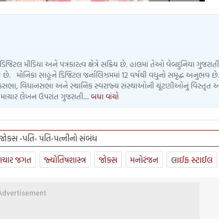
ડિજિટલ મીડિયા અને પત્રકારત્વ ક્ષેત્રે સક્રિય છે. હાલમાં તેઓ વેબદુનિયા ગુજરાતી
 છે. મોનિકા સાહૂને ડિજિટલ જર્નાલિઝમમાં 12 વર્ષથી વધુનો સમૃદ્ધ અનુભવ છે.
લોકસભા, વિધાનસભા અને સ્થાનિક સ્વરાજ્ય સંસ્થાઓની ચૂંટણીઓનું વિસ્તૃત 
માચાર લેખન ઉપરાંત ગુજરાતી....
બધા વાંચો
જોક્સ -પતિ- પતિ-પત્નીનો સંબંધ
ાચાર જગત
જ્યોતિષશાસ્ત્ર
જોક્સ
મનોરંજન
લાઈફ સ્ટાઈલ