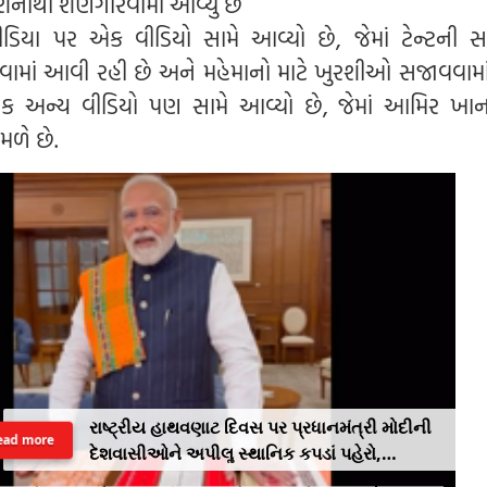
નીથી શણગારવામાં આવ્યું છે
ડિયા પર એક વીડિયો સામે આવ્યો છે, જેમાં ટેન્ટની સામ
ામાં આવી રહી છે અને મહેમાનો માટે ખુરશીઓ સજાવવામ
 અન્ય વીડિયો પણ સામે આવ્યો છે, જેમાં આમિર ખાન
મળે છે.
રાષ્ટ્રીય હાથવણાટ દિવસ પર પ્રધાનમંત્રી મોદીની
ead more
દેશવાસીઓને અપીલૢ સ્થાનિક કપડાં પહેરો,
'GRWM' ટ્રેન્ડ ફોલો કરો