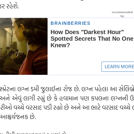
ર રહેશે.
પ્રેટના લગ્ન 5મી જુલાઈના રોજ છે. લગ્ન પહેલા આ સેલિબ્
 અને એવું લાગી રહ્યું છે કે હવામાન પણ કપલના લગ્નની
તૈયારીઓ વચ્ચે વરસાદ પડી રહ્યો છે અને આ ભારે વરસાદ વચ્ચે
આશ્ચર્યજનક છે.