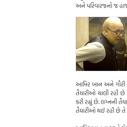
અને પરિવારજનો જ હાજ
આમિર ખાન અને ગૌરી સ્
તૈયારીઓ ચાલી રહી છે
કરી રહ્યું છે. લગ્નની 
તૈયારીઓ થઈ રહી છે તે 