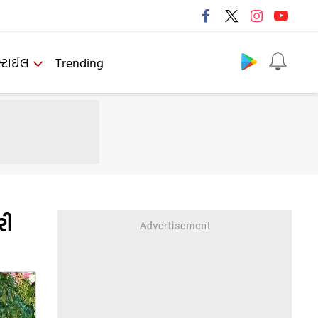
Follow us
્ટાઈલ
Trending
રી