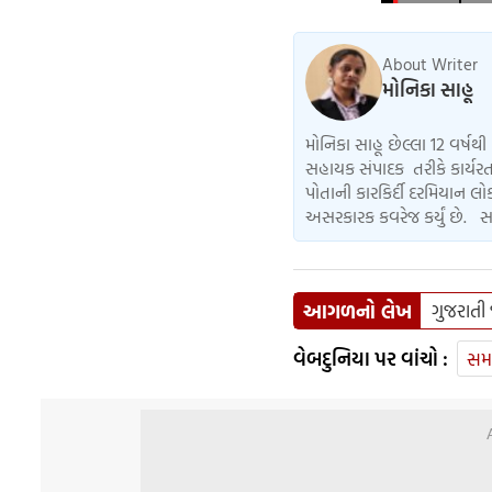
About Writer
મોનિકા સાહૂ
મોનિકા સાહૂ છેલ્લા 12 વર્ષથી 
સહાયક સંપાદક તરીકે કાર્યરત
પોતાની કારકિર્દી દરમિયાન 
અસરકારક કવરેજ કર્યું છે. સ
આગળનો લેખ
ગુજરાતી 
વેબદુનિયા પર વાંચો :
સમ