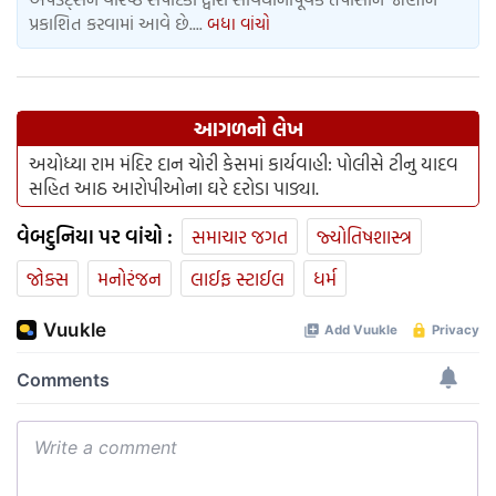
પ્રકાશિત કરવામાં આવે છે....
બધા વાંચો
આગળનો લેખ
અયોધ્યા રામ મંદિર દાન ચોરી કેસમાં કાર્યવાહી: પોલીસે ટીનુ યાદવ
સહિત આઠ આરોપીઓના ઘરે દરોડા પાડ્યા.
વેબદુનિયા પર વાંચો :
સમાચાર જગત
જ્યોતિષશાસ્ત્ર
જોક્સ
મનોરંજન
લાઈફ સ્ટાઈલ
ધર્મ