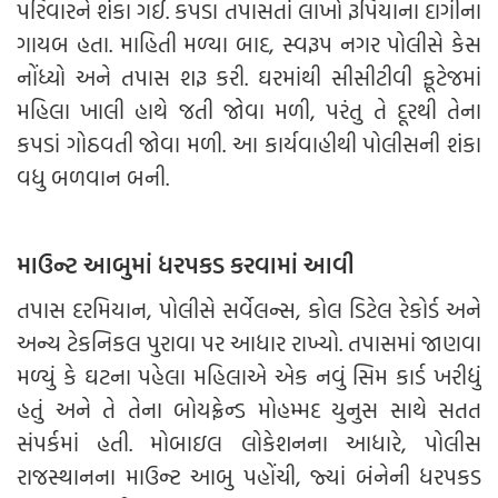
પરિવારને શંકા ગઈ. કપડા તપાસતાં લાખો રૂપિયાના દાગીના
ગાયબ હતા. માહિતી મળ્યા બાદ, સ્વરૂપ નગર પોલીસે કેસ
નોંધ્યો અને તપાસ શરૂ કરી. ઘરમાંથી સીસીટીવી ફૂટેજમાં
મહિલા ખાલી હાથે જતી જોવા મળી, પરંતુ તે દૂરથી તેના
કપડાં ગોઠવતી જોવા મળી. આ કાર્યવાહીથી પોલીસની શંકા
વધુ બળવાન બની.
માઉન્ટ આબુમાં ધરપકડ કરવામાં આવી
તપાસ દરમિયાન, પોલીસે સર્વેલન્સ, કોલ ડિટેલ રેકોર્ડ અને
અન્ય ટેકનિકલ પુરાવા પર આધાર રાખ્યો. તપાસમાં જાણવા
મળ્યું કે ઘટના પહેલા મહિલાએ એક નવું સિમ કાર્ડ ખરીદ્યું
હતું અને તે તેના બોયફ્રેન્ડ મોહમ્મદ યુનુસ સાથે સતત
સંપર્કમાં હતી. મોબાઇલ લોકેશનના આધારે, પોલીસ
રાજસ્થાનના માઉન્ટ આબુ પહોંચી, જ્યાં બંનેની ધરપકડ