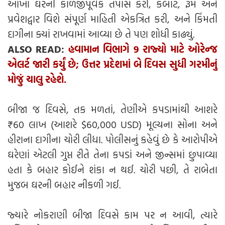
આખા ઘરની કાળજીપૂર્વક તપાસ કરી, કબાટ, રૂમ અને
પ્રવેશદ્વાર વિશે સંપૂર્ણ માહિતી એકત્રિત કરી, અને કિંમતી
દાગીના ક્યાં રાખવામાં આવ્યા છે તે પણ શોધી કાઢ્યું.
ALSO READ:
હવામાન વિભાગે 9 રાજ્યો માટે ઓરેન્જ
એલર્ટ જારી કર્યું છે; ઉત્તર પ્રદેશમાં બે દિવસ સુધી ગરમીનું
મોજું ચાલુ રહેશે.
બીજા જ દિવસે, તક મળતાં, તેણીએ કપડામાંથી આશરે
₹60 લાખ (આશરે $60,000 USD) મૂલ્યના સોના અને
હીરાના દાગીના ચોરી લીધા. પોલીસનું કહેવું છે કે આરોપીએ
ઘરેણાં એટલી ગુપ્ત રીતે તેના કપડાં અને જીન્સમાં છુપાવ્યા
હતા કે બહાર કોઈને શંકા ન થઈ. ચોરી પછી, તે રાબેતા
મુજબ ઘરની બહાર નીકળી ગઈ.
જ્યારે નોકરાણી બીજા દિવસે કામ પર ન આવી, ત્યારે