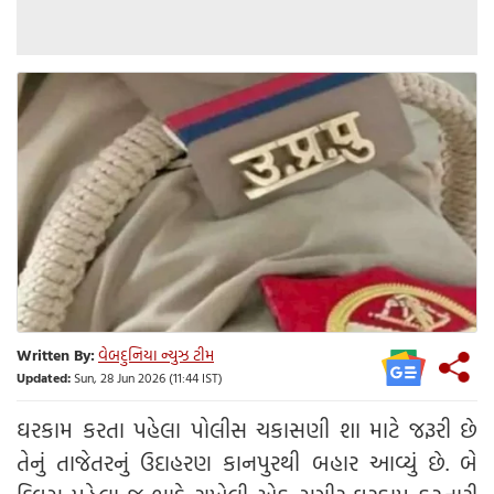
Written By:
વેબદુનિયા ન્યુઝ ટીમ
Updated:
Sun, 28 Jun 2026 (11:44 IST)
ઘરકામ કરતા પહેલા પોલીસ ચકાસણી શા માટે જરૂરી છે
તેનું તાજેતરનું ઉદાહરણ કાનપુરથી બહાર આવ્યું છે. બે