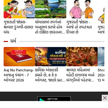
ગુજરાતી જોક્સ-
ચોમાસામાં સ્વર્ગનો
ગુજરાતી જોક્સ -
શ્રાવણ ડુંગળી-લસણ
અનુભવ કરવો હોય
આજે તો સ્વતંત્રતા
ગુજરાત
બંધ
તો દક્ષિણ ભારતના
દિવસ છે
આજે દે
આ 5 સ્થળોની જરૂર
ધર્મ
મુલાકાત લો
Aaj Nu Panchang-
કામિકા એકાદશી
શ્રાવણ મહિનામાં
Shrav
આજનુ પંચાગ - 7
ક્યારે છે, 8 કે 9
મહેંદી લગાવવા અને
2026 D
ઓગસ્ટ 2026
ઓગસ્ટ, જાણો વ્રતની
બંગડીઓ પહેરવાના
13 ઓગ
સાચી તિથી અને
ધાર્મિક કારણો
જાણો
ભગવાન વિષ્ણુની
શ્રાવણ
પૂજાનું શુભ મુહૂર્ત
સોમવાર