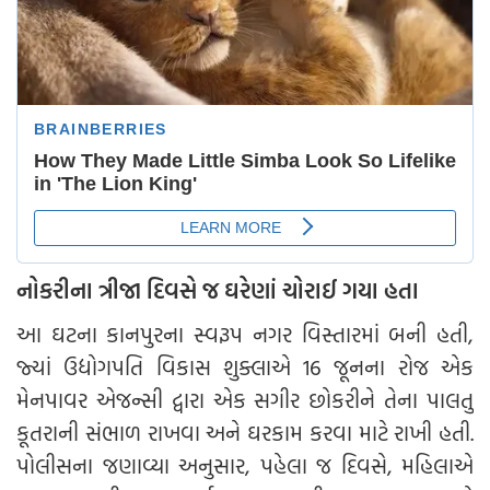
નોકરીના ત્રીજા દિવસે જ ઘરેણાં ચોરાઈ ગયા હતા
આ ઘટના કાનપુરના સ્વરૂપ નગર વિસ્તારમાં બની હતી,
જ્યાં ઉદ્યોગપતિ વિકાસ શુક્લાએ 16 જૂનના રોજ એક
મેનપાવર એજન્સી દ્વારા એક સગીર છોકરીને તેના પાલતુ
કૂતરાની સંભાળ રાખવા અને ઘરકામ કરવા માટે રાખી હતી.
પોલીસના જણાવ્યા અનુસાર, પહેલા જ દિવસે, મહિલાએ