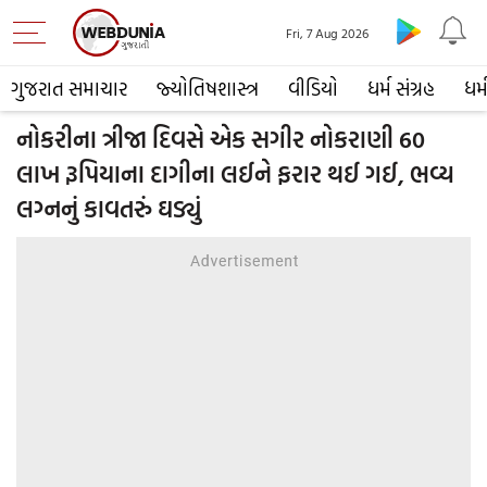
Fri, 7 Aug 2026
ગુજરાત સમાચાર
જ્યોતિષશાસ્ત્ર
વીડિયો
ધર્મ સંગ્રહ
ધર્
નોકરીના ત્રીજા દિવસે એક સગીર નોકરાણી 60
લાખ રૂપિયાના દાગીના લઈને ફરાર થઈ ગઈ, ભવ્ય
લગ્નનું કાવતરું ઘડ્યું