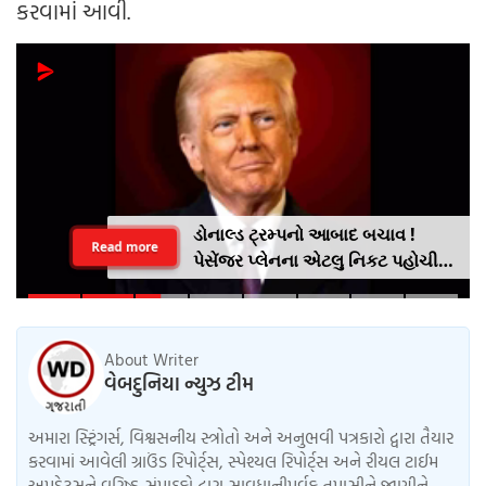
કરવામાં આવી.
ડોનાલ્ડ ટ્રમ્પનો આબાદ બચાવ !
Read more
પેસેંજર પ્લેનના એટલુ નિકટ પહોચી
ગયુ હેલીકોપ્ટર કે શ્વાસ અદ્ધર થઈ
ગયા .. VIDEO
About Writer
વેબદુનિયા ન્યુઝ ટીમ
અમારા સ્ટ્રિંગર્સ, વિશ્વસનીય સ્ત્રોતો અને અનુભવી પત્રકારો દ્વારા તૈયાર
કરવામાં આવેલી ગ્રાઉંડ રિપોર્ટ્સ, સ્પેશ્યલ રિપોર્ટ્સ અને રીયલ ટાઈમ
અપડેટ્સને વરિષ્ઠ સંપાદકો દ્વારા સાવધાનીપૂર્વક તપાસીને જાણીને