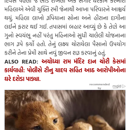
દિવસ પહેલા જ ભાડે રાખેલી એક સગીર ઘરકામ કરનારી
મહિલાએ એવી યુક્તિ રમી જેનાથી આખા પરિવારને આશ્ચર્ય
થયું. મહિલા લાખો રૂપિયાના સોના અને હીરાના દાગીના
લઈને ફરાર થઈ ગઈ. તપાસમાં બહાર આવ્યું છે કે તેણે આ
ગુનો સ્વયંભૂ નહીં પરંતુ મહિનાઓ સુધી ચાલેલી યોજનાના
ભાગ રૂપે કર્યો હતો. તેનું લક્ષ્ય ચોરાયેલા પૈસાનો ઉપયોગ
કરીને તેના પ્રેમી સાથે નવું જીવન શરૂ કરવાનું હતું.
ALSO READ:
અયોધ્યા રામ મંદિર દાન ચોરી કેસમાં
કાર્યવાહી: પોલીસે ટીનુ યાદવ સહિત આઠ આરોપીઓના
ઘરે દરોડા પાડ્યા.