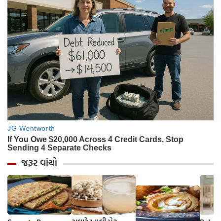
જરૂર વાંચો