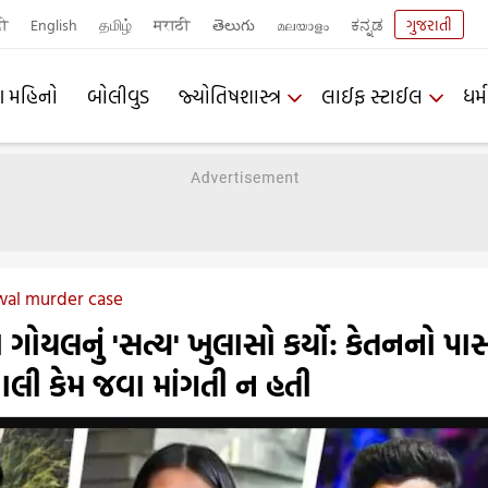
दी
English
தமிழ்
मराठी
తెలుగు
മലയാളം
ಕನ್ನಡ
ગુજરાતી
ણ મહિનો
બોલીવુડ
જ્યોતિષશાસ્ત્ર
લાઈફ સ્ટાઈલ
ધર્મ
wal murder case
ા ગોયલનું 'સત્ય' ખુલાસો કર્યો: કેતનનો પાસ
ાલી કેમ જવા માંગતી ન હતી