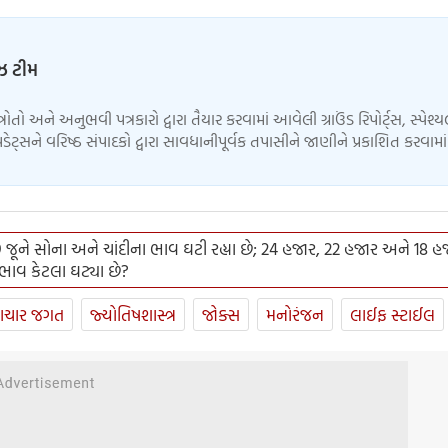
ુઝ ટીમ
્ત્રોતો અને અનુભવી પત્રકારો દ્વારા તૈયાર કરવામાં આવેલી ગ્રાઉંડ રિપોર્ટ્સ, સ્પેશ્
ેટ્સને વરિષ્ઠ સંપાદકો દ્વારા સાવધાનીપૂર્વક તપાસીને જાણીને પ્રકાશિત કરવામ
જૂને સોના અને ચાંદીના ભાવ ઘટી રહ્યા છે; 24 હજાર, 22 હજાર અને 18 હ
ભાવ કેટલા ઘટ્યા છે?
ાચાર જગત
જ્યોતિષશાસ્ત્ર
જોક્સ
મનોરંજન
લાઈફ સ્ટાઈલ