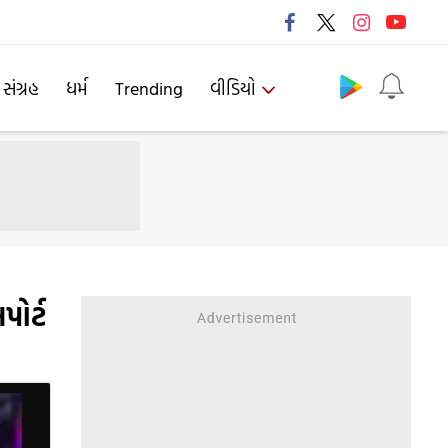
Follow us
 સંગ્રહ
ધર્મ
Trending
વીડિયો
પોર્ટ