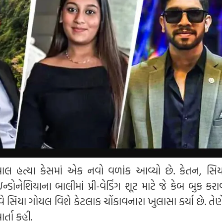
ગ્રવાલ હત્યા કેસમાં એક નવો વળાંક આવ્યો છે. કેતન, સિ
્ડોનેશિયાના બાલીમાં પ્રી-વેડિંગ શૂટ માટે જે કેબ બુક કર
ે સિયા ગોયલ વિશે કેટલાક ચોંકાવનારા ખુલાસા કર્યા છે. તેણ
્તા કહી.