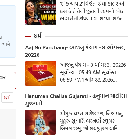
'લોક અપ 2' વિજેતા શ્રેયા કાલરાએ
કહ્યું કે તે તેની જીતની રકમનો એક
ભાગ તેની શ્રેષ્ઠ મિત્ર શિલ્પા શિંદેના
આશ્રય ગૃહમાં દાન કરશે.
ધર્મ
યલ
ાં આવે
Aaj Nu Panchang- આજનુ પંચાગ - 8 ઓગસ્ટ ,
20226
આજનુ પંચાગ - 8 ઓગસ્ટ , 20226
સૂર્યોદય - 05:49 AM સૂર્યાસ્ત -
જાર
06:59 PM 1 ઓગસ્ટ, 2026
શનિવાર આષાઢ વદ ત્રિજ- વિક્રમ
સંવત 2082
Hanuman Chalisa Gujarati - હનુમાન ચાલીસા
ધર્મ
ગુજરાતી
શ્રીગુરુ ચરન સરોજ રજ, નિજ મનુ
મુકુરુ સુધારિ. બરનઊઁ રઘુબર
બિમલ જસુ, જો દાયકુ ફલ ચારિ
બુદ્ધિહીન તનુ જાનિકે, સુમિરૌં પવન-