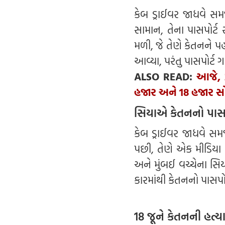
કેબ ડ્રાઈવર જાધવે સમજ
સામાન, તેના પાસપોર્ટ
મળી, જે તેણે કેતનને પહ
આવ્યા, પરંતુ પાસપોર્ટ
ALSO READ:
આજે, 2
હજાર અને 18 હજાર સો
સિયાએ કેતનનો પાસપો
કેબ ડ્રાઈવર જાધવે સમજ
પછી, તેણે એક મીડિયા રિ
અને મુંબઈ વચ્ચેના સિય
કારમાંથી કેતનનો પાસપો
18 જૂને કેતનની હત્