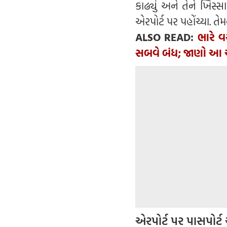
કાઢ્યું અને તેને ખિસ્સ
એરપોર્ટ પર પહોંચ્યા. તેમ
ALSO READ:
ભારે વર
સબવે બંધ; જાણો આ 
એરપોર્ટ પર પાસપોર્