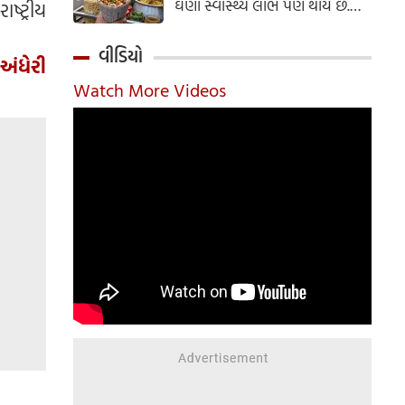
ઘણા સ્વાસ્થ્ય લાભ પણ થાય છે.
ષ્ટ્રીય
ઝાલમુરી બનાવવાની સરળ રેસીપી
અહીં જાણો.
વીડિયો
 અંધેરી
Watch More Videos