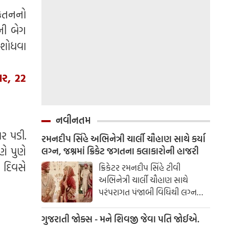
 કેતનનો
ની બેગ
ર શોધવા
ાર, 22
નવીનતમ
ર પડી.
રમનદીપ સિંહે અભિનેત્રી ચાર્લી ચૌહાણ સાથે કર્યા
ણે પુણે
લગ્ન, જશ્નમાં ક્રિકેટ જગતના કલાકારોની હાજરી
 દિવસે
ક્રિકેટર રમનદીપ સિંહે ટીવી
અભિનેત્રી ચાર્લી ચૌહાણ સાથે
પરંપરાગત પંજાબી વિધિથી લગ્ન
કર્યા. રમનદીપ અને ચાર્લીએ તેમના
લગ્નના કેટલાક સુંદર ફોટા ચાહકો
ગુજરાતી જોક્સ - મને શિવજી જેવા પતિ જોઈએ.
સાથે શેર કર્યા.