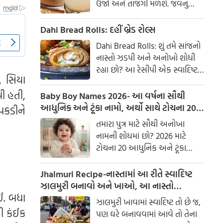
ઉર્જા અને તાજગી મળશે. જવનું
પાણી એક ઉત્તમ ઘરેલું ઉપાય
માનવામાં આવે છે, જે ખાસ કરીને
Dahi Bread Rolls: દહીં બ્રેડ રોલ્સ
ઉનાળામાં ઠંડક આપે છે
Dahi Bread Rolls: શું તમે સાંજનો
નાસ્તો ઝડપી અને અનોખો શોધી
રહ્યા છો? આ રેસીપી એક સ્વાદિષ્ટ
, સિયા
વિકલ્પ આપે છે જે બહારથી ક્રિસ્પી
ી હતી,
અને અંદરથી અતિ નરમ છે. મસાલા
Baby Boy Names 2026- આ વર્ષના સૌથી
અને ક્રીમી ટેક્સચરનું સંપૂર્ણ મિશ્રણ
આધુનિક અને ટૂંકા નામો, અર્થો સાથે ટોચના 20
 પકડીને
તેને બધી ઉંમરના લોકોમાં પ્રિય
નામોની યાદી જુઓ.
તમારા પુત્ર માટે સૌથી અનોખા
બનાવે છે.
નામની શોધમાં છો? 2026 માટે
ટોચના 20 આધુનિક અને ટૂંકા
બાળક છોકરાના નામોની યાદી
તપાસો, અર્થો સાથે, જે તમારા
Jhalmuri Recipe-નાસ્તામાં આ રીતે સ્વાદિષ્ટ
બાળકને એક સુંદર ઓળખ આપશે.
ઝાલમુરી બનાવો અને ખાઓ, આ નાસ્તો
ાઈ. બધા
મસાલેદાર અને સ્વાદિષ્ટ છે.
ઝાલમુરી ખાવામાં સ્વાદિષ્ટ તો છે જ,
થી કંઈક
પણ ઘરે બનાવવામાં આવે તો તેના