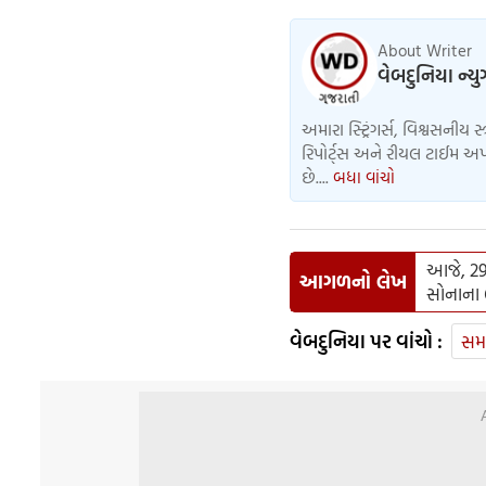
About Writer
વેબદુનિયા ન્ય
અમારા સ્ટ્રિંગર્સ, વિશ્વસનીય સ
રિપોર્ટ્સ અને રીયલ ટાઈમ અપડ
છે....
બધા વાંચો
આજે, 29 
આગળનો લેખ
સોનાના 
વેબદુનિયા પર વાંચો :
સમ