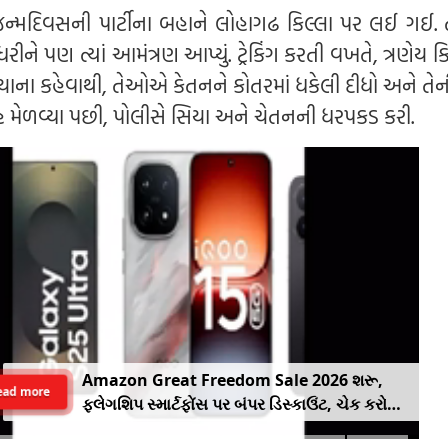
 જન્મદિવસની પાર્ટીના બહાને લોહાગઢ કિલ્લા પર લઈ ગઈ.
ધરીને પણ ત્યાં આમંત્રણ આપ્યું. ટ્રેકિંગ કરતી વખતે, ત્રણેય ક
સિયાના કહેવાથી, તેઓએ કેતનને કોતરમાં ધકેલી દીધો અને તેન
ેહ મેળવ્યા પછી, પોલીસે સિયા અને ચેતનની ધરપકડ કરી.
Amazon Great Freedom Sale 2026 શરૂ,
ead more
ફ્લેગશિપ સ્માર્ટફોંસ પર બંપર ડિસ્કાઉંટ, ચેક કરો
ઓફર