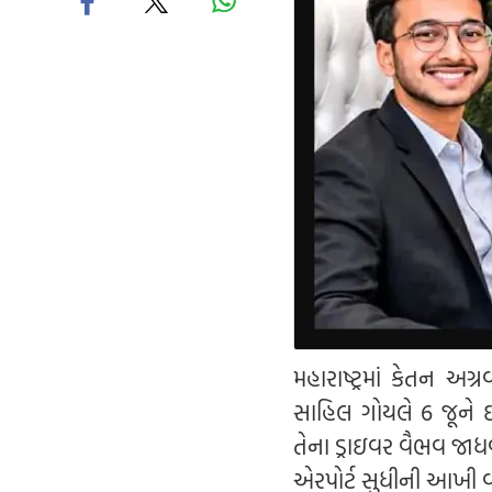
મહારાષ્ટ્રમાં કેતન અ
સાહિલ ગોયલે 6 જૂને ઇન
તેના ડ્રાઇવર વૈભવ જાધવ
એરપોર્ટ સુધીની આખી વાર