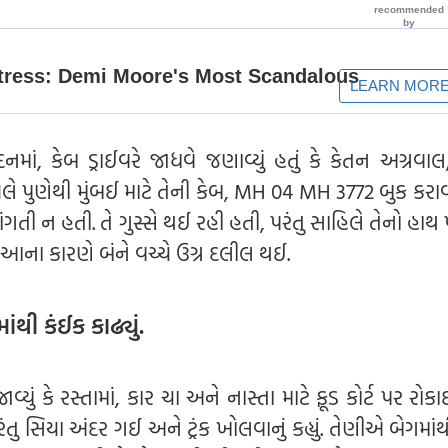
ાં, કેબ ડ્રાઈવરે જાધવે જણાવ્યું હતું કે કેતન અગ્રવાલ
 પુણેથી મુંબઈ માટે તેની કેબ, MH 04 MH 3772 બુક કરાવ
ંગતી ન હતી. તે ગુસ્સે થઈ રહી હતી, પરંતુ સાહિલે તેનો હાથ
ી. આના કારણે બંને વચ્ચે ઉગ્ર દલીલ થઈ.
ાંથી કંઈક કાઢ્યું.
્યું કે રસ્તામાં, કાર ચા અને નાસ્તા માટે ફૂડ કોર્ટ પર રોક
રંતુ સિયા અંદર ગઈ અને ટ્રંક ખોલવાનું કહ્યું. તેણીએ બેગમાં