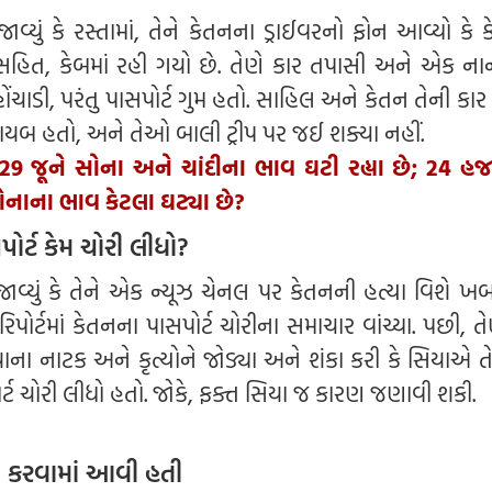
ાવ્યું કે રસ્તામાં, તેને કેતનના ડ્રાઈવરનો ફોન આવ્યો કે
 સહિત, કેબમાં રહી ગયો છે. તેણે કાર તપાસી અને એક ના
ોંચાડી, પરંતુ પાસપોર્ટ ગુમ હતો. સાહિલ અને કેતન તેની કા
 ગાયબ હતો, અને તેઓ બાલી ટ્રીપ પર જઈ શક્યા નહીં.
9 જૂને સોના અને ચાંદીના ભાવ ઘટી રહ્યા છે; 24 હજ
નાના ભાવ કેટલા ઘટ્યા છે?
ર્ટ કેમ ચોરી લીધો?
ાવ્યું કે તેને એક ન્યૂઝ ચેનલ પર કેતનની હત્યા વિશે ખબ
પોર્ટમાં કેતનના પાસપોર્ટ ચોરીના સમાચાર વાંચ્યા. પછી, તે
ાના નાટક અને કૃત્યોને જોડ્યા અને શંકા કરી કે સિયાએ તે
ર્ટ ચોરી લીધો હતો. જોકે, ફક્ત સિયા જ કારણ જણાવી શકી.
યા કરવામાં આવી હતી