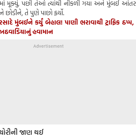
ામાં મૂક્યું. પછી તેઓ ત્યાંથી નીકળી ગયા અને મુંબઈ આંતરરા
ને છોડીને, તે પુણે પાછો ફર્યો.
સાદે મુંબઈને કર્યું બેહાલ! પાણી ભરાવાથી ટ્રાફિક ઠપ્પ,
અઠવાડિયાનું હવામાન
ટ ચોરીની જાણ થઈ