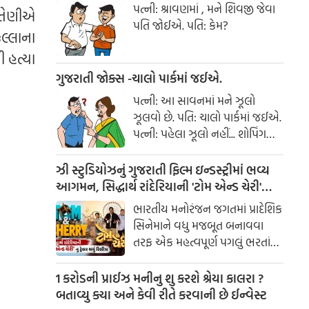
પત્ની: શ્રાવણમાં , મને શિવજી જેવા
 તેણીએ
પતિ જોઈએ. પતિ: કેમ?
િલ્લાના
ી હત્યા
ગુજરાતી જોક્સ -ચાલો પાર્કમાં જઈએ.
પત્ની: આ સાવનમાં મને ઝૂલો
ઝૂલવો છે. પતિ: ચાલો પાર્કમાં જઈએ.
પત્ની: પહેલા ઝૂલો નહીં... શોપિંગ
કરાવ!
ઝી સ્ટુડિયોઝનું ગુજરાતી ફિલ્મ ઇન્ડસ્ટ્રીમાં ભવ્ય
આગમન, સિદ્ધાર્થ રાંદેરિયાની 'ટોમ એન્ડ ચેરી'
સાથે કરશે શરૂઆત; ટ્રેલર થયું રિલીઝ
ભારતીય મનોરંજન જગતમાં પ્રાદેશિક
સિનેમાને વધુ મજબૂત બનાવવા
તરફ એક મહત્વપૂર્ણ પગલું ભરતાં
ઝી સ્ટુડિયોઝે ગુજરાતી ફિલ્મ
ઇન્ડસ્ટ્રીમાં પોતાની સત્તાવાર
1 કરોડની પ્રાઈઝ મનીનુ શુ કરશે શ્રેયા કાલરા ?
એન્ટ્રીની જાહેરાત કરી છે.
બતાવ્યુ ક્યા અને કેવી રીતે કરવાની છે ઈન્વેસ્ટ