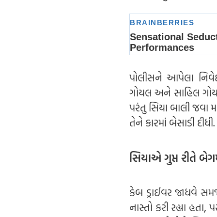
પોલીસને આપેલા નિવેદનમ
ગોયલ અને સાહિલ ગોયલે
પરંતુ સિયા બાલી જવા મા
તેને કારમાં બેસાડી દીધ
સિયાએ ગુપ્ત રીતે બેગમ
કેબ ડ્રાઈવર જાધવે સમજાવ
નાસ્તો કરી રહ્યા હતા, પ