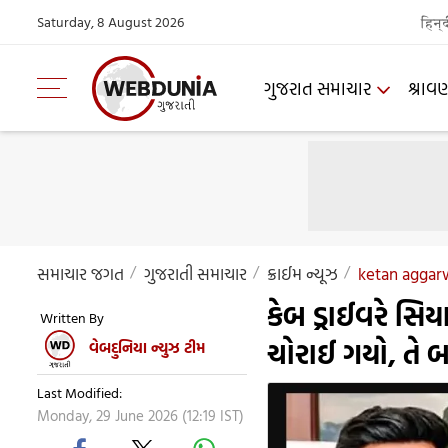
Saturday, 8 August 2026
हिन्
ગુજરાત સમાચાર
શ્રાવ
સમાચાર જગત
ગુજરાતી સમાચાર
ક્રાઈમ ન્યૂઝ
ketan aggar
કેબ ડ્રાઈવરે સિય
Written By
ચોરાઈ ગયો, તે બ
વેબદુનિયા ન્યુઝ ટીમ
Last Modified:
Monday, 29 June 2026 (12:19 IST)