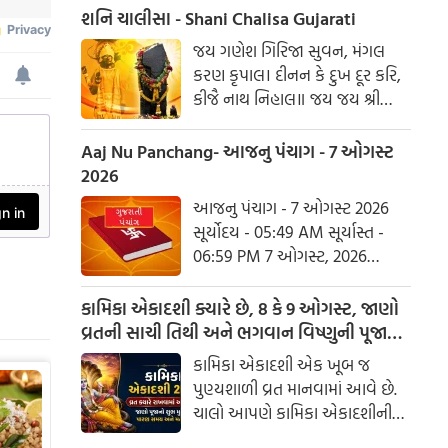
કુમાર. બલ બુદ્ધિ બિદ્યા દેહુ મોહિં,
શનિ ચાલીસા - Shani Chalisa Gujarati
હરહુ કલેસ બિકાર
જય ગણેશ ગિરિજા સુવન, મંગલ
કરણ કૃપાલ। દીનન કે દુખ દૂર કરિ,
કીજૈ નાથ નિહાલ॥ જય જય શ્રી
શનિદેવ પ્રભુ, સુનહુ વિનય મહારાજ।
કરહુ કૃપા હે રવિ તનય, રાખહુ જન
Aaj Nu Panchang- આજનુ પંચાગ - 7 ઓગસ્ટ
કી લાજ॥ શનિ ચાલીસા ચૌપાઈ :
2026
આજનુ પંચાગ - 7 ઓગસ્ટ 2026
સૂર્યોદય - 05:49 AM સૂર્યાસ્ત -
06:59 PM 7 ઓગસ્ટ, 2026
શુક્રવાર આષાઢ વદ નોમ - વિક્રમ
સંવત 2082
કામિકા એકાદશી ક્યારે છે, 8 કે 9 ઓગસ્ટ, જાણો
વ્રતની સાચી તિથી અને ભગવાન વિષ્ણુની પૂજાનું
શુભ મુહૂર્ત
કામિકા એકાદશી એક ખૂબ જ
પુણ્યશાળી વ્રત માનવામાં આવે છે.
ચાલો આપણે કામિકા એકાદશીની
ચોક્કસ તારીખ અને આ દિવસે પૂજા