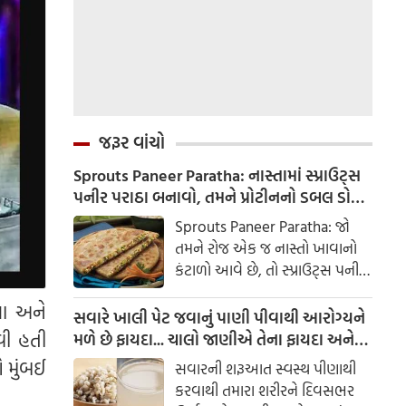
જરૂર વાંચો
Sprouts Paneer Paratha: નાસ્તામાં સ્પ્રાઉટ્સ
પનીર પરાઠા બનાવો, તમને પ્રોટીનનો ડબલ ડોઝ
મળશે
Sprouts Paneer Paratha: જો
તમને રોજ એક જ નાસ્તો ખાવાનો
કંટાળો આવે છે, તો સ્પ્રાઉટ્સ પનીર
પરાઠા બનાવવાનો પ્રયાસ કરો. તે
યા અને
માત્ર સ્વાદિષ્ટ જ નથી પણ તમારા
સવારે ખાલી પેટ જવાનું પાણી પીવાથી આરોગ્યને
સ્વાસ્થ્ય માટે અતિ ફાયદાકારક પણ
ાવી હતી
મળે છે ફાયદા... ચાલો જાણીએ તેના ફાયદા અને
છે.
ઉપયોગ કરવાની યોગ્ય રીત
ે મુંબઈ
સવારની શરૂઆત સ્વસ્થ પીણાથી
કરવાથી તમારા શરીરને દિવસભર