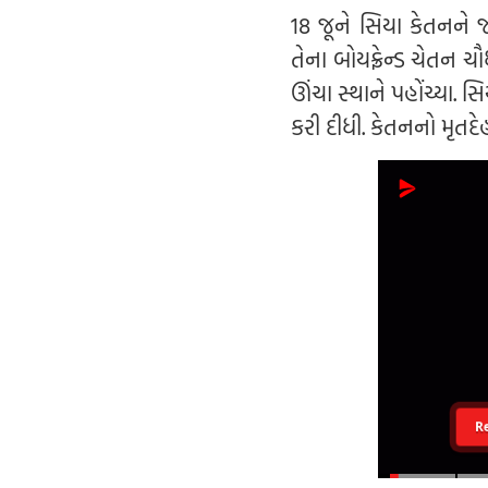
18 જૂને સિયા કેતનને
તેના બોયફ્રેન્ડ ચેતન ચૌ
ઊંચા સ્થાને પહોંચ્યા. 
કરી દીધી. કેતનનો મૃતદ
R