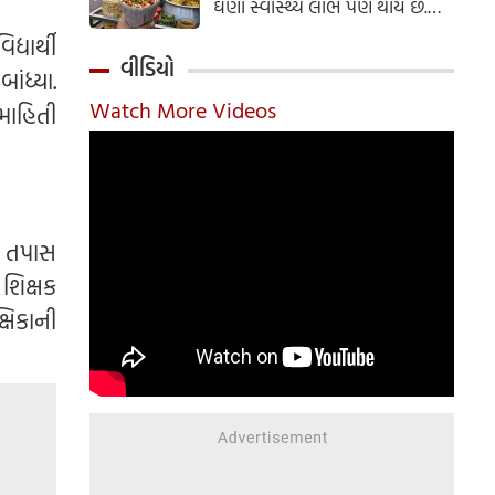
ઘણા સ્વાસ્થ્ય લાભ પણ થાય છે.
ઝાલમુરી બનાવવાની સરળ રેસીપી
્યાર્થી
અહીં જાણો.
વીડિયો
ાંધ્યા.
Watch More Videos
માહિતી
ે તપાસ
શિક્ષક
ષિકાની