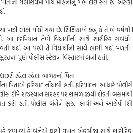
તે પોતાના ગર્ભાશયમાં પાંચ મહિનાનું ગર્ભ લઈ રહી છે. એટલા 
ગઈ.
ી લોકો ચોંકી ગયા છે. શિક્ષિકાએ કહ્યું કે તે બે વર્ષથી વિદ
તી. આ દરમિયાન તેણે વિદ્યાર્થીની સાથે શારીરિક સંબંધો બ
ભવતી થઈ. આ પછી તે વિદ્યાર્થીની સાથે ભાગી ગઈ. મળતી 
ુરતના પુણે પોલીસ સ્ટેશન વિસ્તારમાં બની હતી.
ભમાં ઉછરી રહેલ રહેલા બાળકનો પિતા
્થીના પિતાએ ફરિયાદ નોંધાવી હતી. ફરિયાદના આધારે પોલીસ
પોલીસ ટીમે રાજસ્થાન સરહદ પર શામળાજીથી દોડતી બસમાંથી 
ાયત કરી હતી. પોલીસ બંનેને સુરત લાવી અને આરોપી શિક્
ષકે જણાવ્યું કે બંનેએ ઘણી વખત એકબીજા સાથે શારીરિક 