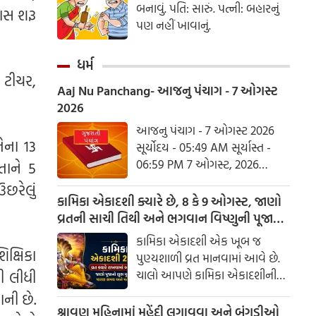
બનાવું. પતિ: સારું. પત્ની: બહારનું
ાસ શરૂ
પણ નહીં ખાવાનું.
ધર્મ
 ટીચર,
Aaj Nu Panchang- આજનુ પંચાગ - 7 ઓગસ્ટ
2026
આજનુ પંચાગ - 7 ઓગસ્ટ 2026
ેના 13
સૂર્યોદય - 05:49 AM સૂર્યાસ્ત -
06:59 PM 7 ઓગસ્ટ, 2026
તાને 5
શુક્રવાર આષાઢ વદ નોમ - વિક્રમ
ઉછરેલું
સંવત 2082
કામિકા એકાદશી ક્યારે છે, 8 કે 9 ઓગસ્ટ, જાણો
વ્રતની સાચી તિથી અને ભગવાન વિષ્ણુની પૂજાનું
શુભ મુહૂર્ત
કામિકા એકાદશી એક ખૂબ જ
િક્ષિકા
પુણ્યશાળી વ્રત માનવામાં આવે છે.
ચાલો આપણે કામિકા એકાદશીની
રી લીધી
ચોક્કસ તારીખ અને આ દિવસે પૂજા
ાની છે.
કરવાનો શુભ સમય જાણીએ.
શ્રાવણ મહિનામાં મહેંદી લગાવવા અને બંગડીઓ