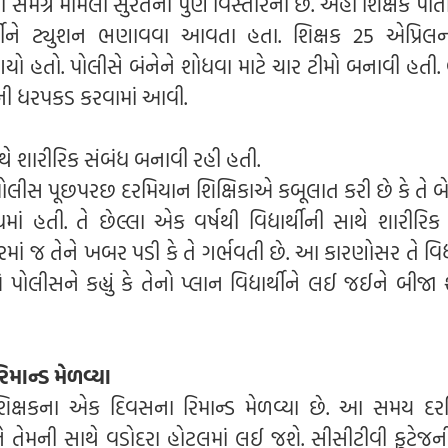
મગ્ર મામલો સુરતના પુણે વિસ્તારનો છે. અહીં શિક્ષક પોતા
ર્થીને ટ્યુશન ભણાવવા આવતા હતા. શિક્ષક 25 એપ્રિલ
 ગયો હતો. પોલીસે બંનેને શોધવા માટે ચાર ટીમો બનાવી હતી. 
ેની ધરપકડ કરવામાં આવી.
થે શારીરિક સંબંધ બનાવી રહી હતી.
લીસ પૂછપરછ દરમિયાન શિક્ષિકાએ કબૂલાત કરી છે કે તે બે 
ંબંધમાં હતી. તે છેલ્લા એક વર્ષથી વિદ્યાર્થીની સાથે શારીરિક
ાં જ તેને ખબર પડી કે તે ગર્ભવતી છે. આ કારણોસર તે વિદ્ય
ોલીસને કહ્યું કે તેનો પ્લાન વિદ્યાર્થીને લઈ જઈને બીજા 
માન્ડ મેળવ્યા
શિક્ષકના એક દિવસના રિમાન્ડ મેળવ્યા છે. આ સમય દર
 તેમની સાથે વડોદરા હોટલમાં લઈ જશે. સીસીટીવી ફૂટેજની