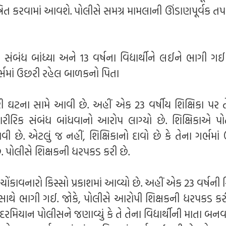
િત કરવામાં આવશે. પોલીસે સમગ્ર મામલાની ઊંડાણપૂર્વક તપ
ંબંધ બાંધ્યા અને 13 વર્ષના વિદ્યાર્થીને લઈને ભાગી ગઈ
ર્ભમાં ઉછરી રહેલ બાળકનો પિતા
 ઘટના સામે આવી છે. અહીં એક 23 વર્ષીય શિક્ષિકા પર ત
ે શારીરિક સંબંધ બાંધવાનો આરોપ લાગ્યો છે. શિક્ષિકાએ પો
 છે. એટલું જ નહીં, શિક્ષિકાનો દાવો છે કે તેના ગર્ભમાં 
 છે. પોલીસે શિક્ષકની ધરપકડ કરી છે.
કાવનારો કિસ્સો પ્રકાશમાં આવ્યો છે. અહીં એક 23 વર્ષની શ
ર્થી સાથે ભાગી ગઈ. જોકે, પોલીસે આરોપી શિક્ષકની ધરપકડ ક
રમિયાન પોલીસને જણાવ્યું કે તે તેના વિદ્યાર્થીની માતા બનવ