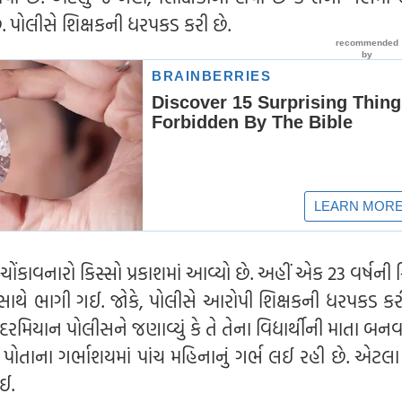
 છે. પોલીસે શિક્ષકની ધરપકડ કરી છે.
કાવનારો કિસ્સો પ્રકાશમાં આવ્યો છે. અહીં એક 23 વર્ષની શ
ર્થી સાથે ભાગી ગઈ. જોકે, પોલીસે આરોપી શિક્ષકની ધરપકડ ક
રમિયાન પોલીસને જણાવ્યું કે તે તેના વિદ્યાર્થીની માતા બનવ
તે પોતાના ગર્ભાશયમાં પાંચ મહિનાનું ગર્ભ લઈ રહી છે. એટલા 
ગઈ.