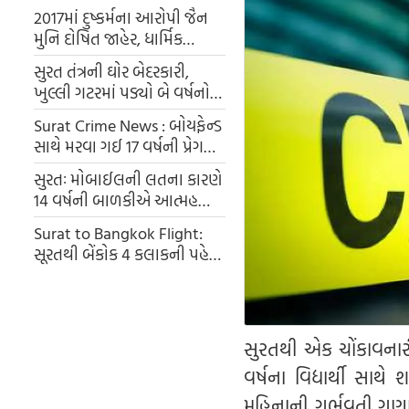
2017માં દુષ્કર્મના આરોપી જૈન
મુનિ દોષિત જાહેર, ધાર્મિક
વિધિને બહાને યુવતીની લૂંટી
સુરત તંત્રની ઘોર બેદરકારી,
હતી આબરૂ
ખુલ્લી ગટરમાં પડ્યો બે વર્ષનો
માસૂમ, 18 કલાક પછી પણ
Surat Crime News : બોયફેન્ડ
તપાસ ચાલુ
સાથે મરવા ગઈ 17 વર્ષની પ્રેગનેંટ
ગર્લફ્રેંડ, યુવકે કર્યો ઈનકાર તો
સુરતઃ મોબાઈલની લતના કારણે
યુવતીએ છત પરથી લગાવી દીધી
14 વર્ષની બાળકીએ આત્મહત્યા
છલાંગ
કરી.
Surat to Bangkok Flight:
સૂરતથી બેંકોક 4 કલાકની પહેલી
ફ્લાઈટમાં ગુજરાતીઓએ ગટકી
ગયા 15 લીટર દારૂ, ડિમાંડ વધી
જતા એરલાઈંસને નો સ્ટોક
ખતમનુ લગાવવુ પડ્યુ બોર્ડ
સુરતથી એક ચોંકાવનારી
વર્ષના વિદ્યાર્થી સાથ
મહિનાની ગર્ભવતી ગણાવી