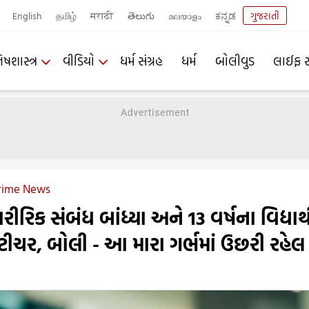
English
தமிழ்
मराठी
తెలుగు
മലയാളം
ಕನ್ನಡ
ગુજરાતી
િષશાસ્ત્ર
વીડિયો
ધર્મ સંગ્રહ
ધર્મ
બોલીવુડ
લાઈફ સ
Crime News
રિક સંબંધ બાંધ્યા અને 13 વર્ષના વિદ્યાર્થ
ીચર, બોલી - આ મારા ગર્ભમાં ઉછરી રહેલ