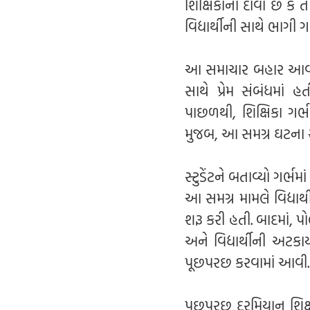
શિક્ષિકાનો દાવો છે કે 
વિદ્યાર્થીની સાથે ભાગી 
આ સમાચાર બહાર આવ્યા પછ
સાથે પ્રેમ સંબંધમાં હ
પાછળથી, શિક્ષિકા ગર્
મુજબ, આ સમગ્ર ઘટના સ
સ્ટુડેંટને બતાવ્યો ગર્
આ સમગ્ર મામલે વિદ્યાર
શરૂ કરી હતી. બાદમાં, 
અને વિદ્યાર્થીની અટક
પૂછપરછ કરવામાં આવી.
પૂછપરછ દરમિયાન શિક્