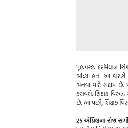
પૂછપરછ દરમિયાન શિક્
બાંધ્યા હતા. આ કારણે
બનવા માટે સક્ષમ છે. 
કરાવશે. શિક્ષક વિરુદ
છે. આ પછી, શિક્ષક વિ
25 એપ્રિલના રોજ સગ