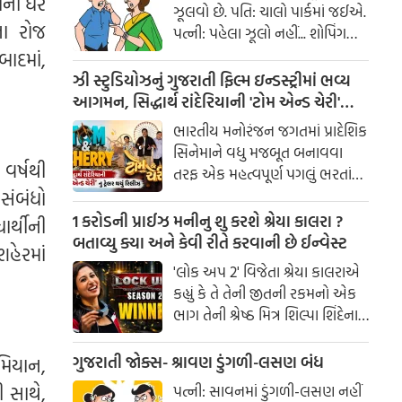
ના ઘરે
ઝૂલવો છે. પતિ: ચાલો પાર્કમાં જઈએ.
ના રોજ
પત્ની: પહેલા ઝૂલો નહીં... શોપિંગ
કરાવ!
બાદમાં,
ઝી સ્ટુડિયોઝનું ગુજરાતી ફિલ્મ ઇન્ડસ્ટ્રીમાં ભવ્ય
આગમન, સિદ્ધાર્થ રાંદેરિયાની 'ટોમ એન્ડ ચેરી'
સાથે કરશે શરૂઆત; ટ્રેલર થયું રિલીઝ
ભારતીય મનોરંજન જગતમાં પ્રાદેશિક
સિનેમાને વધુ મજબૂત બનાવવા
વર્ષથી
તરફ એક મહત્વપૂર્ણ પગલું ભરતાં
ઝી સ્ટુડિયોઝે ગુજરાતી ફિલ્મ
 સંબંધો
ઇન્ડસ્ટ્રીમાં પોતાની સત્તાવાર
1 કરોડની પ્રાઈઝ મનીનુ શુ કરશે શ્રેયા કાલરા ?
ાર્થીની
એન્ટ્રીની જાહેરાત કરી છે.
બતાવ્યુ ક્યા અને કેવી રીતે કરવાની છે ઈન્વેસ્ટ
શહેરમાં
'લોક અપ 2' વિજેતા શ્રેયા કાલરાએ
કહ્યું કે તે તેની જીતની રકમનો એક
ભાગ તેની શ્રેષ્ઠ મિત્ર શિલ્પા શિંદેના
આશ્રય ગૃહમાં દાન કરશે.
ગુજરાતી જોક્સ- શ્રાવણ ડુંગળી-લસણ બંધ
મિયાન,
 સાથે,
પત્ની: સાવનમાં ડુંગળી-લસણ નહીં