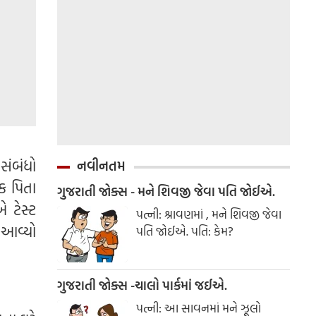
સંબંધો
નવીનતમ
ક પિતા
ગુજરાતી જોક્સ - મને શિવજી જેવા પતિ જોઈએ.
 ટેસ્ટ
પત્ની: શ્રાવણમાં , મને શિવજી જેવા
 આવ્યો
પતિ જોઈએ. પતિ: કેમ?
ગુજરાતી જોક્સ -ચાલો પાર્કમાં જઈએ.
પત્ની: આ સાવનમાં મને ઝૂલો