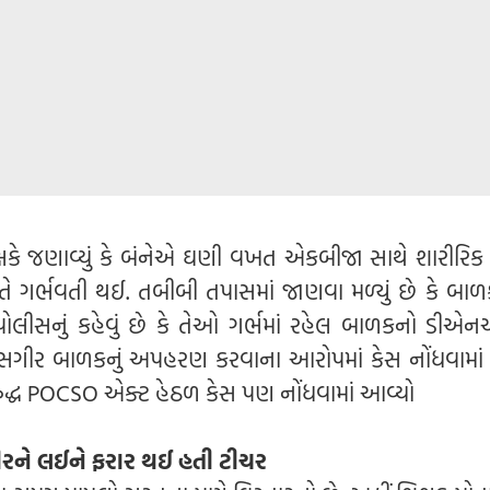
ષકે જણાવ્યું કે બંનેએ ઘણી વખત એકબીજા સાથે શારીરિક 
 તે ગર્ભવતી થઈ. તબીબી તપાસમાં જાણવા મળ્યું છે કે બાળ
પોલીસનું કહેવું છે કે તેઓ ગર્ભમાં રહેલ બાળકનો ડીએનએ
્ધ સગીર બાળકનું અપહરણ કરવાના આરોપમાં કેસ નોંધવામાં
રુદ્ધ POCSO એક્ટ હેઠળ કેસ પણ નોંધવામાં આવ્યો
ીરને લઈને ફરાર થઈ હતી ટીચર