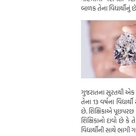
બાળક તેના વિદ્યાર્થીનું
ગુજરાતના સુરતથી એક ચોં
તેના 13 વર્ષના વિદ્યા
છે. શિક્ષિકાએ પૂછપરછ દ
શિક્ષિકાનો દાવો છે કે 
વિદ્યાર્થીની સાથે ભાગી 