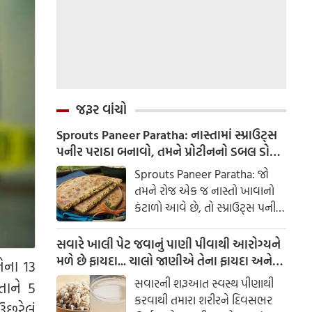
જરૂર વાંચો
Sprouts Paneer Paratha: નાસ્તામાં સ્પ્રાઉટ્સ
પનીર પરાઠા બનાવો, તમને પ્રોટીનનો ડબલ ડોઝ
મળશે
Sprouts Paneer Paratha: જો
તમને રોજ એક જ નાસ્તો ખાવાનો
કંટાળો આવે છે, તો સ્પ્રાઉટ્સ પનીર
પરાઠા બનાવવાનો પ્રયાસ કરો. તે
માત્ર સ્વાદિષ્ટ જ નથી પણ તમારા
સવારે ખાલી પેટ જવાનું પાણી પીવાથી આરોગ્યને
સ્વાસ્થ્ય માટે અતિ ફાયદાકારક પણ
મળે છે ફાયદા... ચાલો જાણીએ તેના ફાયદા અને
ેના 13
છે.
ઉપયોગ કરવાની યોગ્ય રીત
સવારની શરૂઆત સ્વસ્થ પીણાથી
તાને 5
કરવાથી તમારા શરીરને દિવસભર
ઉછરેલું