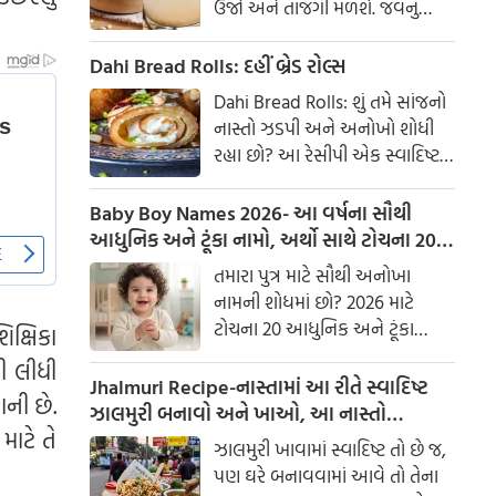
ઉર્જા અને તાજગી મળશે. જવનું
પાણી એક ઉત્તમ ઘરેલું ઉપાય
માનવામાં આવે છે, જે ખાસ કરીને
Dahi Bread Rolls: દહીં બ્રેડ રોલ્સ
ઉનાળામાં ઠંડક આપે છે
Dahi Bread Rolls: શું તમે સાંજનો
નાસ્તો ઝડપી અને અનોખો શોધી
રહ્યા છો? આ રેસીપી એક સ્વાદિષ્ટ
વિકલ્પ આપે છે જે બહારથી ક્રિસ્પી
અને અંદરથી અતિ નરમ છે. મસાલા
Baby Boy Names 2026- આ વર્ષના સૌથી
અને ક્રીમી ટેક્સચરનું સંપૂર્ણ મિશ્રણ
આધુનિક અને ટૂંકા નામો, અર્થો સાથે ટોચના 20
તેને બધી ઉંમરના લોકોમાં પ્રિય
નામોની યાદી જુઓ.
તમારા પુત્ર માટે સૌથી અનોખા
બનાવે છે.
નામની શોધમાં છો? 2026 માટે
ટોચના 20 આધુનિક અને ટૂંકા
િક્ષિકા
બાળક છોકરાના નામોની યાદી
રી લીધી
તપાસો, અર્થો સાથે, જે તમારા
Jhalmuri Recipe-નાસ્તામાં આ રીતે સ્વાદિષ્ટ
ાની છે.
બાળકને એક સુંદર ઓળખ આપશે.
ઝાલમુરી બનાવો અને ખાઓ, આ નાસ્તો
માટે તે
મસાલેદાર અને સ્વાદિષ્ટ છે.
ઝાલમુરી ખાવામાં સ્વાદિષ્ટ તો છે જ,
પણ ઘરે બનાવવામાં આવે તો તેના