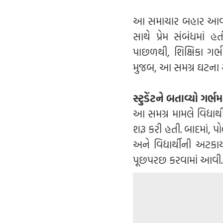
આ સમાચાર બહાર આવ્યા પછ
સાથે પ્રેમ સંબંધમાં હ
પાછળથી, શિક્ષિકા ગર્
મુજબ, આ સમગ્ર ઘટના સ
સ્ટુડેંટને બતાવ્યો ગર
આ સમગ્ર મામલે વિદ્યાર
શરૂ કરી હતી. બાદમાં, 
અને વિદ્યાર્થીની અટક
પૂછપરછ કરવામાં આવી.