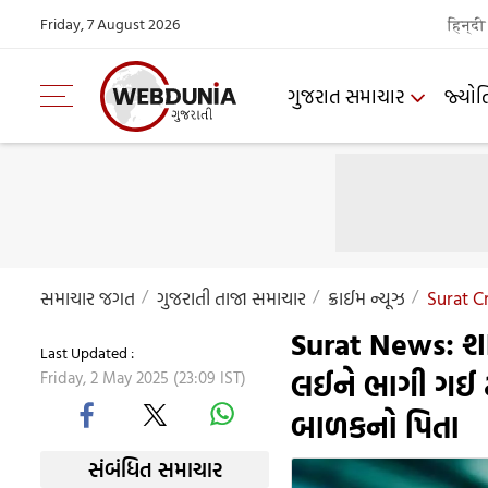
Friday, 7 August 2026
हिन्दी
ગુજરાત સમાચાર
જ્યોત
સમાચાર જગત
ગુજરાતી તાજા સમાચાર
ક્રાઈમ ન્યૂઝ
Surat 
Surat News: શારી
Last Updated :
લઈને ભાગી ગઈ ટ
Friday, 2 May 2025 (23:09 IST)
બાળકનો પિતા
સંબંધિત સમાચાર