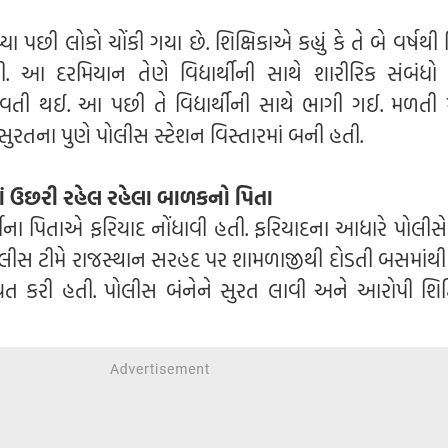
ી લોકો ચોંકી ગયા છે. શિક્ષિકાએ કહ્યું કે તે બે વર્ષથી વિદ
તી. આ દરમિયાન તેણે વિદ્યાર્થીની સાથે શારીરિક સંબંધો બ
ભવતી થઈ. આ પછી તે વિદ્યાર્થીની સાથે ભાગી ગઈ. મળતી 
ુરતના પુણે પોલીસ સ્ટેશન વિસ્તારમાં બની હતી.
્ભમાં ઉછરી રહેલ રહેલા બાળકનો પિતા
્થીના પિતાએ ફરિયાદ નોંધાવી હતી. ફરિયાદના આધારે પોલીસ
પોલીસ ટીમે રાજસ્થાન સરહદ પર શામળાજીથી દોડતી બસમાંથી 
ાયત કરી હતી. પોલીસ બંનેને સુરત લાવી અને આરોપી શિક્