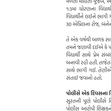
મળતી માહિતી મુજબ, આ સ
૧૩મા ધોરણના વિદ્યા
વિદ્યાર્થીને લઈને ભાગી
30 એપ્રિલના રોજ, બંન
તે એક વર્ષથી બાળક સા
તમને જણાવી દઈએ કે પો
વિદ્યાર્થી સાથે પ્રેમ સ
બનાવી રહી હતી. તાજેતરમ
સાથે ભાગી ગઈ. તેણીએ પ
સંતાઈ જવાનો હતો.
પોલીસે એક દિવસના રિ
સુરતની પુણે પોલીસે 
પોલીસ આરોપી શિક્ષકને