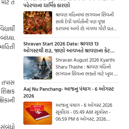
માટે તે
પહેરવાના ધાર્મિક કારણો
શ્રાવણ મહિનામાં ભગવાન શિવની
સાથે દેવી પાર્વતીની પણ પૂજા
્યાર્થી
કરવામાં આવે છે. મંગળા ગૌરી વ્રત
અને હરિયાળી તીજ જેવા પ્રસંગોએ
ાંધ્યા.
મહેંદી લગાવવી અને લીલા રંગના
Shravan Start 2026 Date: શ્રાવણ 13
માહિતી
કપડાં પહેરવા એ પતિના લાંબા
ઓગસ્ટથી શરૂ, જાણો આવખતે શ્રાવણના કેટલા
આયુષ્ય અને સુખી દામ્પત્ય જીવન
સોમવાર રહેશે
Shravan August 2026 Kyarthi
માટે શુભ માનવામાં આવે છે.
Sharu Thashe : શ્રાવણ મહિનો
આપણી પરંપરાઓમાં, સ્ત્રીઓને
ભગવાન શિવના ભક્તો માટે ખૂબ જ
પ્રકૃતિનું સ્વરૂપ માનવામાં આવે છે.
ખાસ છે. આ મહિનામાં ભગવાન
ે તપાસ
શિવની પૂજા કરવાથી ઈચ્છાઓ
Aaj Nu Panchang- આજનુ પંચાગ - 6 ઓગસ્ટ
શિક્ષક
ઝડપથી પૂર્ણ થાય છે. ધાર્મિક
2026
ષિકાની
માન્યતાઓ અનુસાર, ભગવાન શિવે
આજનુ પંચાગ - 6 ઓગસ્ટ 2026
આ મહિનામાં દેવી પાર્વતીને પોતાની
સૂર્યોદય - 05:49 AM સૂર્યાસ્ત -
પત્ની તરીકે સ્વીકાર્યા હતા. ચાલો
06:59 PM 6 ઓગસ્ટ, 2026
જાણીએ કે આ વર્ષે શ્રાવણમાં કેટલા
ગુરૂવાર આષાઢ વદ આઠમ - વિક્રમ
સંબંધો
સોમવાર હશે.