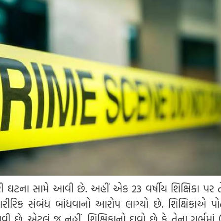
 ઘટના સામે આવી છે. અહીં એક 23 વર્ષીય શિક્ષિકા પર ત
ે શારીરિક સંબંધ બાંધવાનો આરોપ લાગ્યો છે. શિક્ષિકાએ પો
 છે. એટલું જ નહીં, શિક્ષિકાનો દાવો છે કે તેના ગર્ભમાં 