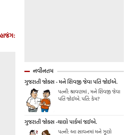
હાજંગ:
નવીનતમ
ગુજરાતી જોક્સ - મને શિવજી જેવા પતિ જોઈએ.
પત્ની: શ્રાવણમાં , મને શિવજી જેવા
પતિ જોઈએ. પતિ: કેમ?
ગુજરાતી જોક્સ -ચાલો પાર્કમાં જઈએ.
પત્ની: આ સાવનમાં મને ઝૂલો