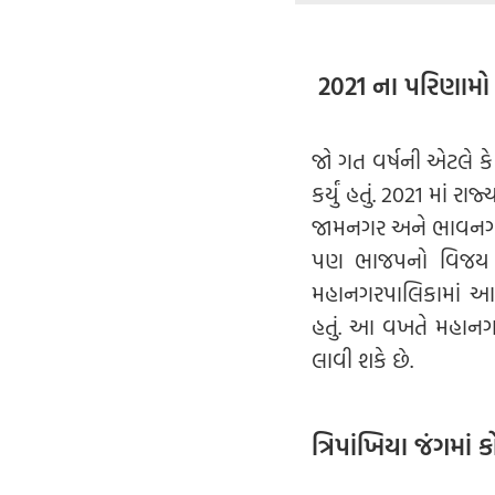
2021 ના પરિણામ
જો ગત વર્ષની એટલે ક
કર્યું હતું. 2021 મા
જામનગર અને ભાવનગર) 
પણ ભાજપનો વિજય થય
મહાનગરપાલિકામાં આમ આ
હતું. આ વખતે મહાનગ
લાવી શકે છે.
ત્રિપાંખિયા જંગમાં