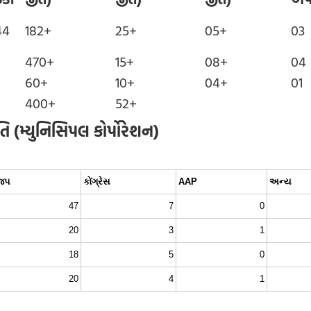
44
182+
25+
05+
03
470+
15+
08+
04
60+
10+
04+
01
400+
52+
તિ (મ્યુનિસિપલ કોર્પોરેશન)
જપ
કોંગ્રેસ
AAP
અન્ય
47
7
0
20
3
1
18
5
0
20
4
1