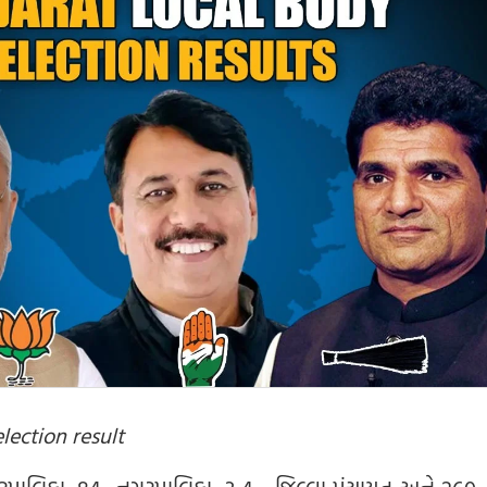
lection result
રપાલિકા, 84 નગરપાલિકા, 3 4 જિલ્લા પંચાયત અને 260 