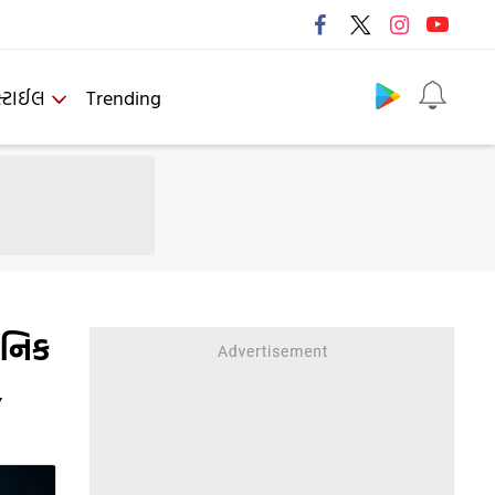
Follow us
્ટાઈલ
Trending
ાનિક
,