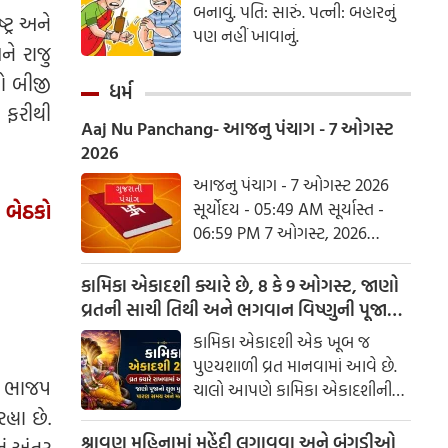
બનાવું. પતિ: સારું. પત્ની: બહારનું
ટ્ર અને
પણ નહીં ખાવાનું.
ને રાજુ
ો બીજી
ધર્મ
ી ફરીથી
Aaj Nu Panchang- આજનુ પંચાગ - 7 ઓગસ્ટ
2026
આજનુ પંચાગ - 7 ઓગસ્ટ 2026
 બેઠકો
સૂર્યોદય - 05:49 AM સૂર્યાસ્ત -
06:59 PM 7 ઓગસ્ટ, 2026
શુક્રવાર આષાઢ વદ નોમ - વિક્રમ
સંવત 2082
કામિકા એકાદશી ક્યારે છે, 8 કે 9 ઓગસ્ટ, જાણો
વ્રતની સાચી તિથી અને ભગવાન વિષ્ણુની પૂજાનું
શુભ મુહૂર્ત
કામિકા એકાદશી એક ખૂબ જ
પુણ્યશાળી વ્રત માનવામાં આવે છે.
ર ભાજપ
ચાલો આપણે કામિકા એકાદશીની
ચોક્કસ તારીખ અને આ દિવસે પૂજા
્યા છે.
કરવાનો શુભ સમય જાણીએ.
શ્રાવણ મહિનામાં મહેંદી લગાવવા અને બંગડીઓ
ું અંતર