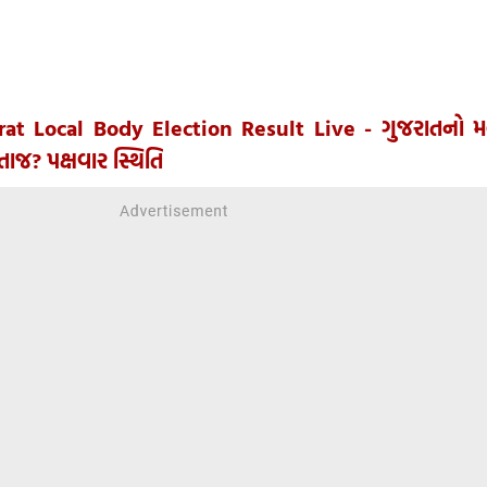
rat Local Body Election Result Live - ગુજરાતનો મ
જ? પક્ષવાર સ્થિતિ