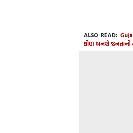
ALSO READ:
Guja
કોણ બનશે જનતાનો તા