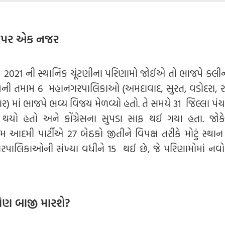
ો પર એક નજર
ે 2021 ની સ્થાનિક ચૂંટણીના પરિણામો જોઈએ તો ભાજપે ક્લી
ં રાજ્યની તમામ 6 મહાનગરપાલિકાઓ (અમદાવાદ, સુરત, વડોદરા, 
માં ભાજપે ભવ્ય વિજય મેળવ્યો હતો. તે સમયે 31 જિલ્લા પંચ
ો હતો અને કોંગ્રેસના સુપડા સાફ થઈ ગયા હતા. જોકે
દમી પાર્ટીએ 27 બેઠકો જીતીને વિપક્ષ તરીકે મોટું સ્થાન મ
રપાલિકાઓની સંખ્યા વધીને 15 થઈ છે, જે પરિણામોમાં નવો
 કોણ બાજી મારશે?