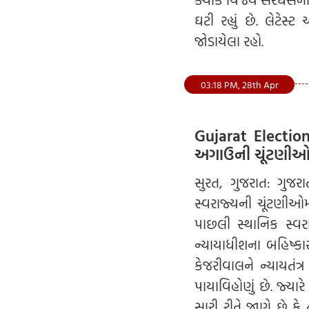
ઘટી રહ્યું છે. લેટે
જોડાયેલા રહો.
03:18 PM, 28th Apr
Gujarat Election
અગાઉની ચૂંટણીઓ કર
સુરત, ગુજરાત: ગુજરા
સ્વરાજ્યની ચૂંટણીઓમા
પાછલી સ્થાનિક સ્વરાજ
ન્યાયાધીશના બહિષ્કાર
કેજરીવાલને ન્યાયતંત
પાયાવિહોણું છે. જ્યાર
સારી રીતે જાણે છે કે 