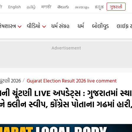
दी
English
தமிழ்
मराठी
తెలుగు
മലയാളം
ಕನ್ನಡ
ગુજરાતી
િષશાસ્ત્ર
વીડિયો
ધર્મ સંગ્રહ
ધર્મ
બોલીવુડ
લાઈફ સ
ચૂંટણી 2026
Gujarat Election Result 2026 live comment
યની ચૂંટણી LIVE અપડેટ્સ : ગુજરાતમાં સ્થ
ને ક્લીન સ્વીપ, કોંગ્રેસ પોતાના ગઢમાં હારી