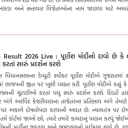
સ્ટ આંકડા અને સત્તાવાર વિજેતાઓના નામ જાણવા માટે અમાર
 Result 2026 Live : પૂર્ણેશ મોદીનો દાવો છે ક
તાં સારું પ્રદર્શન કરશે
ત વિધાનસભાના ડેપ્યુટી સ્પીકર પૂર્ણેશ મોદીએ ગુજરાતમાં 
ં ભાજપની જીત પર ખુશી વ્યક્ત કરી. પૂર્ણેશ મોદીએ કહ્યું 
્યની ચૂંટણીઓ કરતાં વધુ સારું પ્રદર્શન કરશે. દિલ્હી હાઈક
 અંગે અરવિંદ કેજરીવાલના તાજેતરના પ્રતિભાવ અંગે તેમણે કહ
્ર પર અકાળે દોષારોપણ કરવાની આદત છે. ન્યાયતંત્ર પર દો
ે તમે કોર્ટમાં જાઓ છો, ત્યારે તમારે કાયદાનું પાલન કરવું જો
તેમની પાર્ટીના જૂઠાણા અને ભ્રષ્ટાચારનો પર્દાફાશ થયો છે. ગ