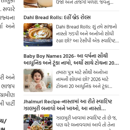
ઉર્જા અને તાજગી મળશે. જવનું
 સવારે
પાણી એક ઉત્તમ ઘરેલું ઉપાય
માનવામાં આવે છે, જે ખાસ કરીને
ાજ્યના
Dahi Bread Rolls: દહીં બ્રેડ રોલ્સ
ઉનાળામાં ઠંડક આપે છે
મા અને
Dahi Bread Rolls: શું તમે સાંજનો
નાસ્તો ઝડપી અને અનોખો શોધી
રહ્યા છો? આ રેસીપી એક સ્વાદિષ્ટ
વિકલ્પ આપે છે જે બહારથી ક્રિસ્પી
અને અંદરથી અતિ નરમ છે. મસાલા
Baby Boy Names 2026- આ વર્ષના સૌથી
અને ક્રીમી ટેક્સચરનું સંપૂર્ણ મિશ્રણ
આધુનિક અને ટૂંકા નામો, અર્થો સાથે ટોચના 20
તેને બધી ઉંમરના લોકોમાં પ્રિય
નામોની યાદી જુઓ.
તમારા પુત્ર માટે સૌથી અનોખા
બનાવે છે.
વારી અને
નામની શોધમાં છો? 2026 માટે
ાં ભાજપ
ટોચના 20 આધુનિક અને ટૂંકા
બાળક છોકરાના નામોની યાદી
ગ્રામીણ
તપાસો, અર્થો સાથે, જે તમારા
Jhalmuri Recipe-નાસ્તામાં આ રીતે સ્વાદિષ્ટ
 પાર્ટી
બાળકને એક સુંદર ઓળખ આપશે.
ઝાલમુરી બનાવો અને ખાઓ, આ નાસ્તો
મસાલેદાર અને સ્વાદિષ્ટ છે.
ઝાલમુરી ખાવામાં સ્વાદિષ્ટ તો છે જ,
્ય/
પણ ઘરે બનાવવામાં આવે તો તેના
્ષ