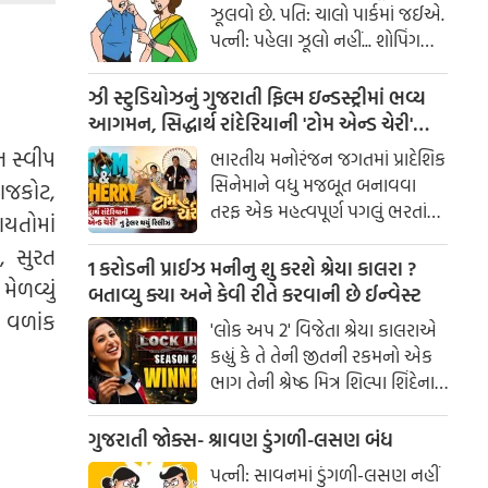
ઝૂલવો છે. પતિ: ચાલો પાર્કમાં જઈએ.
પત્ની: પહેલા ઝૂલો નહીં... શોપિંગ
કરાવ!
ઝી સ્ટુડિયોઝનું ગુજરાતી ફિલ્મ ઇન્ડસ્ટ્રીમાં ભવ્ય
આગમન, સિદ્ધાર્થ રાંદેરિયાની 'ટોમ એન્ડ ચેરી'
સાથે કરશે શરૂઆત; ટ્રેલર થયું રિલીઝ
ન સ્વીપ
ભારતીય મનોરંજન જગતમાં પ્રાદેશિક
સિનેમાને વધુ મજબૂત બનાવવા
રાજકોટ,
તરફ એક મહત્વપૂર્ણ પગલું ભરતાં
ાયતોમાં
ઝી સ્ટુડિયોઝે ગુજરાતી ફિલ્મ
, સુરત
ઇન્ડસ્ટ્રીમાં પોતાની સત્તાવાર
1 કરોડની પ્રાઈઝ મનીનુ શુ કરશે શ્રેયા કાલરા ?
ેળવ્યું
એન્ટ્રીની જાહેરાત કરી છે.
બતાવ્યુ ક્યા અને કેવી રીતે કરવાની છે ઈન્વેસ્ટ
 વળાંક
'લોક અપ 2' વિજેતા શ્રેયા કાલરાએ
કહ્યું કે તે તેની જીતની રકમનો એક
ભાગ તેની શ્રેષ્ઠ મિત્ર શિલ્પા શિંદેના
આશ્રય ગૃહમાં દાન કરશે.
ગુજરાતી જોક્સ- શ્રાવણ ડુંગળી-લસણ બંધ
પત્ની: સાવનમાં ડુંગળી-લસણ નહીં