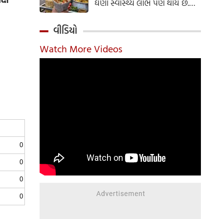
ઘણા સ્વાસ્થ્ય લાભ પણ થાય છે.
ઝાલમુરી બનાવવાની સરળ રેસીપી
અહીં જાણો.
વીડિયો
Watch More Videos
0
0
0
0