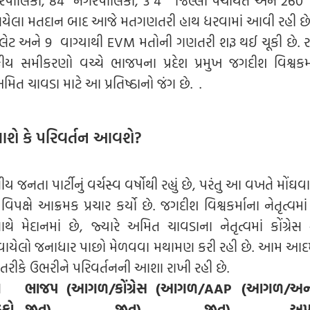
ે થયેલા મતદાન બાદ આજે મતગણતરી હાથ ધરવામાં આવી રહી છે.
ેલેટ અને 9 વાગ્યાથી EVM મતોની ગણતરી શરૂ થઈ ચૂકી છે. ર
ય સમીકરણો વચ્ચે ભાજપના પ્રદેશ પ્રમુખ જગદીશ વિશ્વકર્
ખ અમિત ચાવડા માટે આ પ્રતિષ્ઠાનો જંગ છે. .
ે કે પરિવર્તન આવશે?
ીય જનતા પાર્ટીનું વર્ચસ્વ વર્ષોથી રહ્યું છે, પરંતુ આ વખતે મોંઘ
 વિપક્ષે આક્રમક પ્રચાર કર્યો છે. જગદીશ વિશ્વકર્માના નેતૃત્વમ
ે મેદાનમાં છે, જ્યારે અમિત ચાવડાના નેતૃત્વમાં કોંગ્રેસ 
ખોવાયેલો જનાધાર પાછો મેળવવા મથામણ કરી રહી છે. આમ આદમી
 તરીકે ઉભરીને પરિવર્તનની આશા રાખી રહી છે.
લ
ભાજપ (આગળ/
કોંગ્રેસ (આગળ/
AAP (
આગળ/
અન
ઠકો
જીત)
જીત)
જીત)
અપક