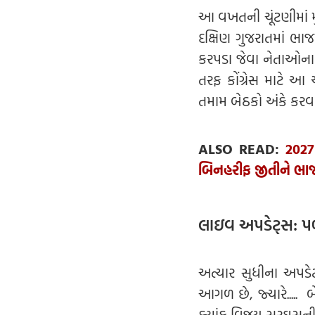
આ વખતની ચૂંટણીમાં મુખ
દક્ષિણ ગુજરાતમાં ભાજ
કરપડા જેવા નેતાઓના
તરફ કોંગ્રેસ માટે આ
તમામ બેઠકો અંકે કરવાના
ALSO READ:
2027
બિનહરીફ જીતીને ભાજ
લાઇવ અપડેટ્સ: પળ
અત્યાર સુધીના અપડેટ
આગળ છે, જ્યારે..... બ
ક્યાંક વિજય સરઘસની ત