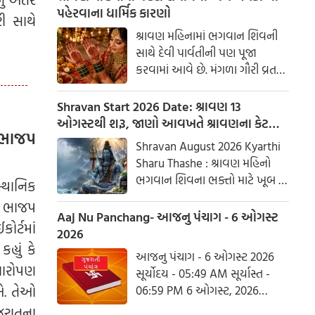
પહેરવાના ધાર્મિક કારણો
ી સાથે
શ્રાવણ મહિનામાં ભગવાન શિવની
સાથે દેવી પાર્વતીની પણ પૂજા
કરવામાં આવે છે. મંગળા ગૌરી વ્રત
અને હરિયાળી તીજ જેવા પ્રસંગોએ
મહેંદી લગાવવી અને લીલા રંગના
Shravan Start 2026 Date: શ્રાવણ 13
કપડાં પહેરવા એ પતિના લાંબા
ઓગસ્ટથી શરૂ, જાણો આવખતે શ્રાવણના કેટલા
ે ભાજપ
આયુષ્ય અને સુખી દામ્પત્ય જીવન
સોમવાર રહેશે
Shravan August 2026 Kyarthi
માટે શુભ માનવામાં આવે છે.
Sharu Thashe : શ્રાવણ મહિનો
આપણી પરંપરાઓમાં, સ્ત્રીઓને
ભગવાન શિવના ભક્તો માટે ખૂબ જ
સ્થાનિક
પ્રકૃતિનું સ્વરૂપ માનવામાં આવે છે.
ખાસ છે. આ મહિનામાં ભગવાન
કે ભાજપ
શિવની પૂજા કરવાથી ઈચ્છાઓ
Aaj Nu Panchang- આજનુ પંચાગ - 6 ઓગસ્ટ
ોર્ટમાં
ઝડપથી પૂર્ણ થાય છે. ધાર્મિક
2026
્યું કે
માન્યતાઓ અનુસાર, ભગવાન શિવે
આજનુ પંચાગ - 6 ઓગસ્ટ 2026
આ મહિનામાં દેવી પાર્વતીને પોતાની
ષારોપણ
સૂર્યોદય - 05:49 AM સૂર્યાસ્ત -
પત્ની તરીકે સ્વીકાર્યા હતા. ચાલો
ઈએ. તેઓ
06:59 PM 6 ઓગસ્ટ, 2026
જાણીએ કે આ વર્ષે શ્રાવણમાં કેટલા
ગુરૂવાર આષાઢ વદ આઠમ - વિક્રમ
ુજરાતના
સોમવાર હશે.