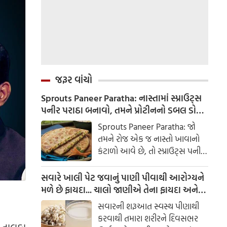
જરૂર વાંચો
Sprouts Paneer Paratha: નાસ્તામાં સ્પ્રાઉટ્સ
પનીર પરાઠા બનાવો, તમને પ્રોટીનનો ડબલ ડોઝ
મળશે
Sprouts Paneer Paratha: જો
તમને રોજ એક જ નાસ્તો ખાવાનો
કંટાળો આવે છે, તો સ્પ્રાઉટ્સ પનીર
પરાઠા બનાવવાનો પ્રયાસ કરો. તે
માત્ર સ્વાદિષ્ટ જ નથી પણ તમારા
સવારે ખાલી પેટ જવાનું પાણી પીવાથી આરોગ્યને
સ્વાસ્થ્ય માટે અતિ ફાયદાકારક પણ
મળે છે ફાયદા... ચાલો જાણીએ તેના ફાયદા અને
છે.
ઉપયોગ કરવાની યોગ્ય રીત
સવારની શરૂઆત સ્વસ્થ પીણાથી
કરવાથી તમારા શરીરને દિવસભર
તાલુકા