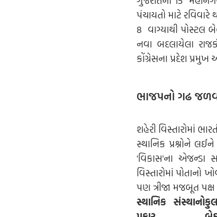
પંચાયતો માટે રવિવાર
8 વાગ્યાથી પોસ્ટલ બ
નવા બદલાયેલા રાજકી
કોંગ્રેસના પ્રદેશ પ્રમુ
ભાજપનો ગઢ જળવાશ
શહેરી વિસ્તારોમાં ભારત
સ્થાનિક પ્રશ્નોને લઈને
'વિકાસ'ના એજન્ડા સાથ
વિસ્તારોમાં પોતાનો 
પણ ત્રીજા મજબૂત પક્ષ
સ્થાનિક સંસ્થાનો
કુ
પ્રકાર
બે