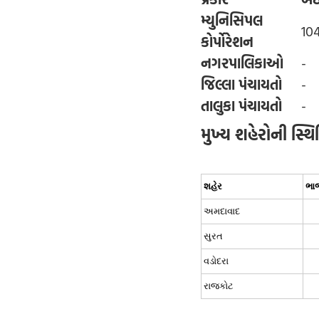
મ્યુનિસિપલ
10
કોર્પોરેશન
નગરપાલિકાઓ
-
જિલ્લા પંચાયતો
-
તાલુકા પંચાયતો
-
મુખ્ય શહેરોની સ્થિ
શહેર
ભા
અમદાવાદ
સુરત
વડોદરા
રાજકોટ