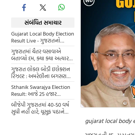
સંબંધિત સમાચાર
Gujarat Local Body Election
Result Live - ગુજરાતનો
મહાજંગ: કોણ બનશે જનતાનો
ગુજરાતમાં ચૈતર વસાવાએ
સરતાજ? પક્ષવાર સ્થિતિ
બતાવ્યો દમ, ક્યા ક્યા અત્યાર
સુધી જીત્યુ AAP
ગુજરાત લોકલ બોડી ઇલેક્શન
રિઝલ્ટ : અમરેલીના બગસરામાં
ભાજપના સૂપડા સાફ, તાલુકા
Sthanik Swarajya Election
પંચાયત પર AAPનો ભવ્ય વિજય
Result: આજે 25 હજાર
ઉમેદવારોના ભાવિનો ફેંસલો,
બીજેપી ગુજરાતમાં 40-50 વર્ષ
9269 બેઠકો પર જંગ અને
સુધી નહી હારે, યૂસુફ પઠાને
2027નું લક્ષ્ય
બંગાળ ચૂંટણીમાં TMC ને જ
gujarat local body e
આપ્યો ઝટકો, જાણો કેવી રીતે
ગુજરાતની 15 મહાનગ