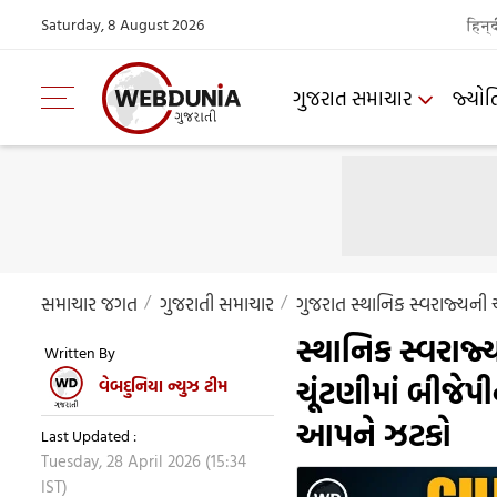
Saturday, 8 August 2026
हिन्
ગુજરાત સમાચાર
જ્યોત
સમાચાર જગત
ગુજરાતી સમાચાર
ગુજરાત સ્થાનિક સ્વરાજ્યની 
સ્થાનિક સ્વરાજ્
Written By
ચૂંટણીમાં બીજેપી
વેબદુનિયા ન્યુઝ ટીમ
આપને ઝટકો
Last Updated :
Tuesday, 28 April 2026 (15:34
IST)