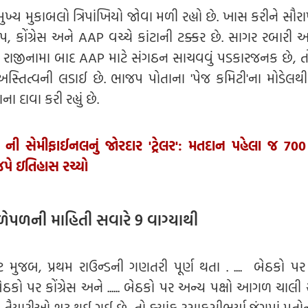
્ય મુકાબલો ત્રિપાંખિયો જોવા મળી રહ્યો છે. ખાસ કરીને સૌરાષ્
પ, કોંગ્રેસ અને AAP વચ્ચે કાંટાની ટક્કર છે. સાગર રબારી અ
 રાજીનામા બાદ AAP માટે સંગઠન સાચવવું પડકારજનક છે, ત
 અસ્તિત્વની લડાઈ છે. ભાજપ પોતાના 'પેજ કમિટી'ના મોડેલથ
 દાવા કરી રહ્યું છે.
 ની સેમીફાઈનલનું જોરદાર 'ટ્રેલર': મતદાન પહેલા જ 700
પે ઇતિહાસ રચ્યો
ેપળની માહિતી સવારે 9 વાગ્યાથી
 મુજબ, પ્રથમ રાઉન્ડની ગણતરી પૂર્ણ થતા . .... બેઠકો પ
ેઠકો પર કોંગ્રેસ અને ...... બેઠકો પર અન્ય પક્ષો આગળ ચાલી રહ
ૈયારીઓ શરૂ થઈ ગઈ છે, તો ક્યાંક રસાકસીભર્યા જંગમાં મતોન