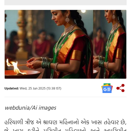
Updated:
Wed, 25 Jun 2025 (13:38 IST)
webdunia/Ai images
હરિયાળી ત્રીજ એ શ્રાવણ મહિનાનો એક ખાસ તહેવાર છે,
જે ખાસ કરીને પરિણીત મહિલાઓ અને અપરિણીત