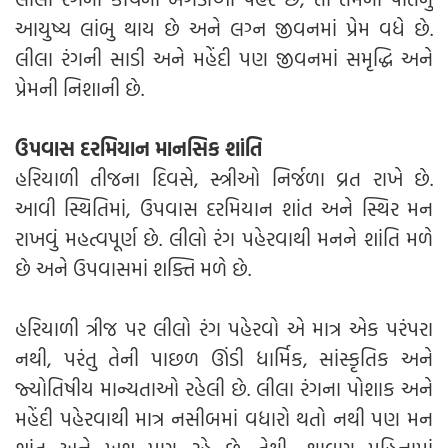
આયુષ્ય લાંબુ થાય છે અને લગ્ન જીવનમાં પ્રેમ વધે છે.
લીલા રંગની સાડી અને મહેંદી પણ જીવનમાં સમૃદ્ધિ અને
પ્રેમની નિશાની છે.
ઉપવાસ દરમિયાન માનસિક શાંતિ
હરિયાળી તીજના દિવસે, સ્ત્રીઓ નિર્જળા વ્રત રાખે છે.
આવી સ્થિતિમાં, ઉપવાસ દરમિયાન શાંત અને સ્થિર મન
રાખવું મહત્વપૂર્ણ છે. લીલો રંગ પહેરવાથી મનને શાંતિ મળે
છે અને ઉપવાસમાં શક્તિ મળે છે.
હરિયાળી ત્રીજ પર લીલો રંગ પહેરવો એ માત્ર એક પરંપરા
નથી, પરંતુ તેની પાછળ ઊંડી ધાર્મિક, સાંસ્કૃતિક અને
જ્યોતિષીય માન્યતાઓ રહેલી છે. લીલા રંગના પોશાક અને
મહેંદી પહેરવાથી માત્ર નસીબમાં વધારો થતો નથી પણ મન