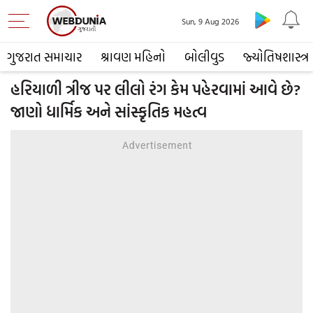
Sun, 9 Aug 2026
ગુજરાત સમાચાર
શ્રાવણ મહિનો
બોલીવુડ
જ્યોતિષશાસ્ત્ર
હરિયાળી ત્રીજ પર લીલો રંગ કેમ પહેરવામાં આવે છે?
જાણો ધાર્મિક અને સાંસ્કૃતિક મહત્વ