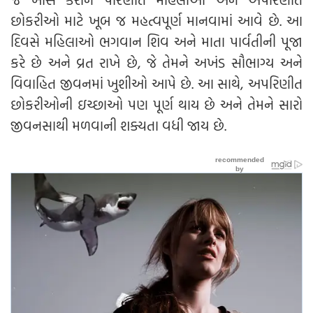
છોકરીઓ માટે ખૂબ જ મહત્વપૂર્ણ માનવામાં આવે છે. આ
દિવસે મહિલાઓ ભગવાન શિવ અને માતા પાર્વતીની પૂજા
કરે છે અને વ્રત રાખે છે, જે તેમને અખંડ સૌભાગ્ય અને
વિવાહિત જીવનમાં ખુશીઓ આપે છે. આ સાથે, અપરિણીત
છોકરીઓની ઇચ્છાઓ પણ પૂર્ણ થાય છે અને તેમને સારો
જીવનસાથી મળવાની શક્યતા વધી જાય છે.