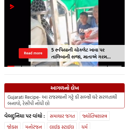
5 રૂપિયાની ચોકલેટ ખાવા પર
Read more
તાલિબાની સજા, માતાએ ગરમ
ચપ્પુથી પુત્રના પગમાં આપ્યો ડામ,
દરવાજા બંધ કરીને નીકળી ગઈ પાર્ટીમાં
આગળનો લેખ
Gujarati Recipe- આ રાજસ્થાની ગટ્ટે કી સબ્જી ઘરે સરળતાથી
બનાવો, રેસીપી નોંધી લો
વેબદુનિયા પર વાંચો :
સમાચાર જગત
જ્યોતિષશાસ્ત્ર
જોક્સ
મનોરંજન
લાઈફ સ્ટાઈલ
ધર્મ