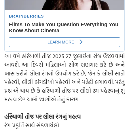
આ વર્ષે હરિયાળી તીજ 2025 27 જુલાઈના રોજ ઉજવવામાં
આવશે. આ દિવસે મહિલાઓ સોળ શણગાર કરે છે અને
ખાસ કરીને લીલા રંગનો ઉપયોગ કરે છે, જેમ કે લીલી સાડી
પહેરવી, લીલી બંગડીઓ પહેરવી અને મહેંદી લગાવવી. પરંતુ
પ્રશ્ન એ થાય છે કે હરિયાળી તીજ પર લીલો રંગ પહેરવાનું શું
મહત્વ છે? ચાલો જાણીએ તેનું કારણ.
હરિયાળી તીજ પર લીલા રંગનું મહત્વ
રંગ પ્રકૃતિ સાથે સંકળાયેલો