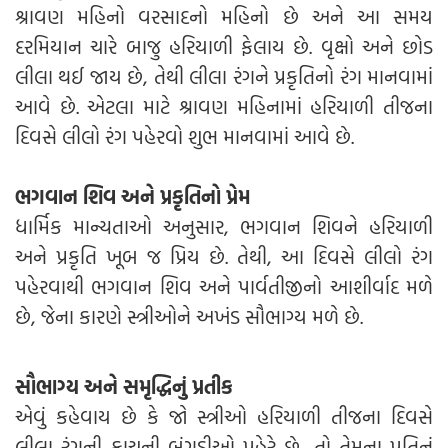
શ્રાવણ મહિનો વરસાદનો મહિનો છે અને આ સમય
દરમિયાન ચારે બાજુ હરિયાળી ફેલાય છે. વૃક્ષો અને છોડ
લીલા થઈ જાય છે, તેથી લીલા રંગને પ્રકૃતિનો રંગ માનવામાં
આવે છે. એટલા માટે શ્રાવણ મહિનામાં હરિયાળી તીજના
દિવસે લીલો રંગ પહેરવો શુભ માનવામાં આવે છે.
ભગવાન શિવ અને પ્રકૃતિનો પ્રેમ
ધાર્મિક માન્યતાઓ અનુસાર, ભગવાન શિવને હરિયાળી
અને પ્રકૃતિ ખૂબ જ પ્રિય છે. તેથી, આ દિવસે લીલો રંગ
પહેરવાથી ભગવાન શિવ અને પાર્વતીજીનો આશીર્વાદ મળે
છે, જેના કારણે સ્ત્રીઓને અખંડ સૌભાગ્ય મળે છે.
સૌભાગ્ય અને સમૃદ્ધિનું પ્રતીક
એવું કહેવાય છે કે જો સ્ત્રીઓ હરિયાળી તીજના દિવસે
લીલા રંગની કાચની બંગડીઓ પહેરે છે, તો તેમના પતિનું