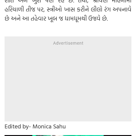
શાંત અને ખુશ પણ રહે છે. તેથી, શ્રાવણ મહિનામાં
હરિયાળી તીજ પર, સ્ત્રીઓ ખાસ કરીને લીલો રંગ અપનાવે
છે અને આ તહેવાર ખૂબ જ ધામધૂમથી ઉજવે છે.
Edited by- Monica Sahu