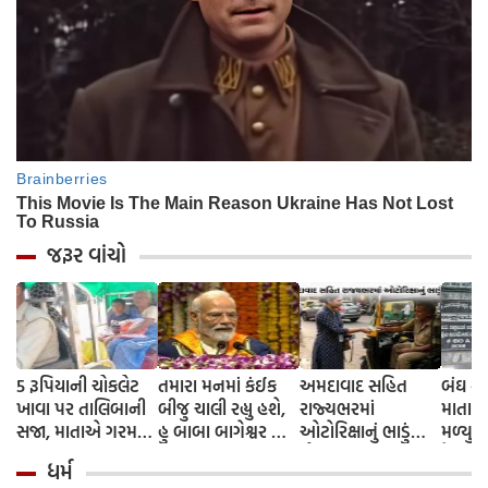
જરૂર વાંચો
5 રૂપિયાની ચોકલેટ
તમારા મનમાં કંઈક
અમદાવાદ સહિત
બંઘ ફ્લ
ખાવા પર તાલિબાની
બીજુ ચાલી રહ્યુ હશે,
રાજ્યભરમાં
માતાનુ
સજા, માતાએ ગરમ
હુ બાબા બાગેશ્વર તો
ઓટોરિક્ષાનું ભાડું
મળ્યુ, પુત્રીએ જણાવ્યુ
ચપ્પુથી પુત્રના પગમાં
નથી, IIT દિલ્હીના
મોંઘું: મિનિમમ ભાડું
કેમ નહ
ધર્મ
આપ્યો ડામ, દરવાજા
વિદ્યાર્થીઓને બોલ્યા
સીધું રૂ. 25 કરાયું, રાત્રે