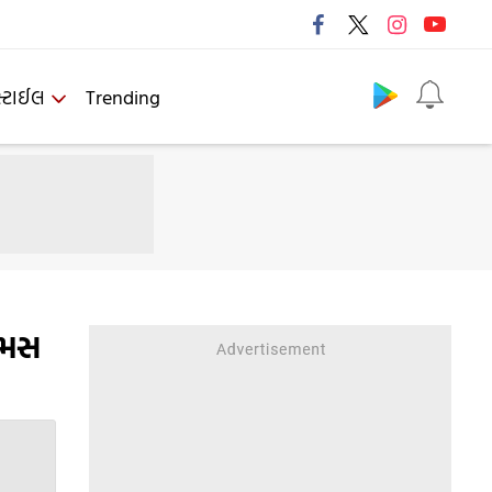
Follow us
્ટાઈલ
Trending
ેમસ