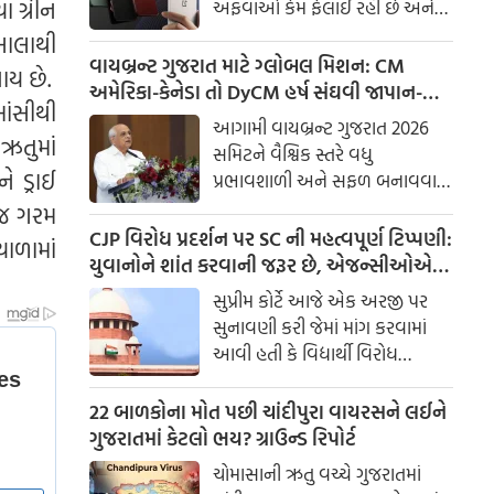
ા ગ્રીન
અફવાઓ કેમ ફેલાઈ રહી છે અને
મંત્રાલય વચ્ચેની બેઠક દરમિયાન
હાલના વપરાશકર્તાઓનું શું થશે?
સાલાથી
ઝુકરબર્ગે દિલગીરી વ્યક્ત કરી હતી.
મેટા વર્ણન: શું ભારતમાં OnePlus
વાયબ્રન્ટ ગુજરાત માટે ગ્લોબલ મિશન: CM
મેટા ફેસબુક, ઇન્સ્ટાગ્રામ અને
ાય છે.
મોબાઇલ બ્રાન્ડ બંધ થઈ રહી છે?
અમેરિકા-કેનેડા તો DyCM હર્ષ સંઘવી જાપાન-
વોટ્સએપની પેરેન્ટ કંપની છે.
ાંસીથી
વાયરલ સમાચાર પાછળનું સત્ય,
યુરોપ ગજવશે
આગામી વાયબ્રન્ટ ગુજરાત 2026
Oppo સાથે પુનર્ગઠન પાછળનું
ઋતુમાં
સમિટને વૈશ્વિક સ્તરે વધુ
ગણિત અને જો તમારી પાસે
 ડ્રાઈ
પ્રભાવશાળી અને સફળ બનાવવા
OnePlus ફોન હોય તો સેવા અને
માટે ગુજરાત સરકારે તૈયારીઓ તેજ
 જ ગરમ
અપડેટ્સનું શું થશે તે જાણો.
કરી દીધી છે. આ વૈશ્વિક સમિટના
CJP વિરોધ પ્રદર્શન પર SC ની મહત્વપૂર્ણ ટિપ્પણી:
ાળામાં
પ્રચાર અને પ્રસાર માટે રાજ્ય સરકાર
યુવાનોને શાંત કરવાની જરૂર છે, એજન્સીઓએ
દ્વારા વિવિધ દેશોમાં ઉચ્ચ સ્તરીય રોડ
સંયમ રાખવો જોઈએ
સુપ્રીમ કોર્ટે આજે એક અરજી પર
શો યોજવાની ખાસ યોજના ઘડવામાં
સુનાવણી કરી જેમાં માંગ કરવામાં
આવી રહી છે.
આવી હતી કે વિદ્યાર્થી વિરોધ
પ્રદર્શનની આડમાં અપશબ્દોનો
ઉપયોગ કરનારા યુવાનોને શિક્ષિત
22 બાળકોના મોત પછી ચાંદીપુરા વાયરસને લઈને
કરવા માટે સાત દિવસની સમુદાય
ગુજરાતમાં કેટલો ભય? ગ્રાઉન્ડ રિપોર્ટ
સેવા આપવામાં આવે. વિરોધ
ચોમાસાની ઋતુ વચ્ચે ગુજરાતમાં
પ્રદર્શનના આયોજકો સામે પણ