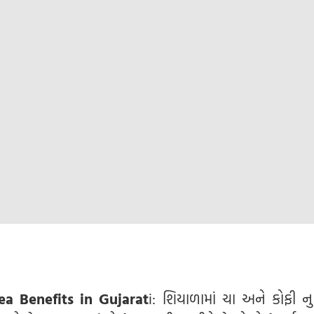
a Benefits in Gujarat
i: શિયાળામાં ચા અને કોફી ન