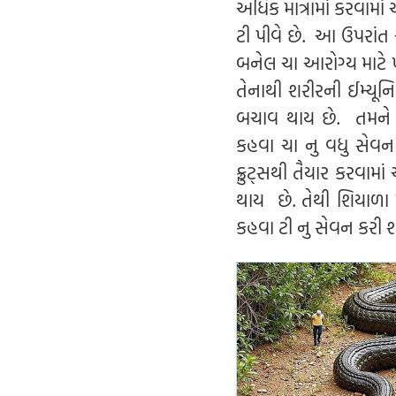
અધિક માત્રામાં કરવામાં
ટી પીવે છે. આ ઉપરાં
બનેલ ચા આરોગ્ય માટે ખ
તેનાથી શરીરની ઈમ્યૂ
બચાવ થાય છે. તમને બ
કહવા ચા નુ વધુ સેવન
ફ્રુટ્સથી તૈયાર કરવા
થાય છે. તેથી શિયાળા 
કહવા ટી નુ સેવન કરી શ