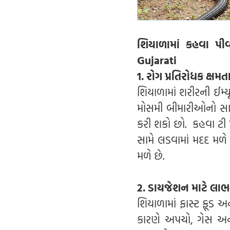
શિયાળામાં કહવા પી
Gujarati
1. રોગ પ્રતિરોધક ક્ષમત
શિયાળામાં શરીરની ઈમ્ય
મોસમી બીમારીઓનો સામન
કરી શકો છો. કહવા ટી 
સામે લડવામાં મદદ મળ
મળે છે.
2. ડાયજેશન માટે લા
શિયાળામાં ફાસ્ટ ફૂડ અન
કારણે અપચો, ગેસ અને