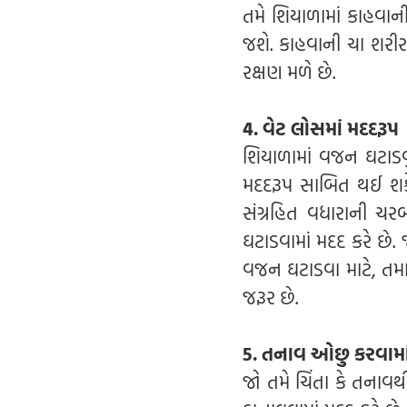
તમે શિયાળામાં કાહવાની
જશે. કાહવાની ચા શરીર
રક્ષણ મળે છે.
4. વેટ લોસમાં મદદરૂપ
શિયાળામાં વજન ઘટાડવુ
મદદરૂપ સાબિત થઈ શકે
સંગ્રહિત વધારાની ચ
ઘટાડવામાં મદદ કરે છે.
વજન ઘટાડવા માટે, તમ
જરૂર છે.
5. તનાવ ઓછુ કરવામા
જો તમે ચિંતા કે તનાવથ