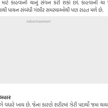
માટે કાહવાની ચાનું સેવન કરી શકો છો. કાહવાની ચા 
આનાથી પાચન સંબંધી ગંભીર સમસ્યાઓથી પણ રાહત મળે છે.
રે બહાર
ે વધારે ખાય છે. જેના કારણે શરીરમાં ઝેરી પદાર્થો જમા થાય