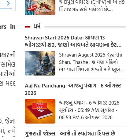
ચાંદીપુરા વાયરસ (CHPV)નો આતંક
કાર્યવાહી થવી જોઈએ. સુનાવણી
ચિંતાજનક સ્તરે પહોંચ્યો છે.
દરમિયાન, મુખ્ય ન્યાયાધીશ સૂર્યકાંતે
રાજ્યભરમાંથી અત્યાર સુધીમાં 184
કહ્યું કે યુવાનો સાથે કઠોર વર્તન
થી વધુ શંકાસ્પદ કેસો નોંધાયા છે,
rs in
ધર્મ
કરવાને બદલે, તેમને સમજવું અને
તેમની સાથે જોડવું મહત્વપૂર્ણ છે.
Shravan Start 2026 Date: શ્રાવણ 13
ઓગસ્ટથી શરૂ, જાણો આવખતે શ્રાવણના કેટલા
સોમવાર રહેશે
રકારની
Shravan August 2026 Kyarthi
Sharu Thashe : શ્રાવણ મહિનો
 સામેલ
ભગવાન શિવના ભક્તો માટે ખૂબ જ
ીમારીઓ
ખાસ છે. આ મહિનામાં ભગવાન
પણ મદદ
શિવની પૂજા કરવાથી ઈચ્છાઓ
Aaj Nu Panchang- આજનુ પંચાગ - 6 ઓગસ્ટ
ઝડપથી પૂર્ણ થાય છે. ધાર્મિક
2026
માન્યતાઓ અનુસાર, ભગવાન શિવે
આજનુ પંચાગ - 6 ઓગસ્ટ 2026
આ મહિનામાં દેવી પાર્વતીને પોતાની
સૂર્યોદય - 05:49 AM સૂર્યાસ્ત -
પત્ની તરીકે સ્વીકાર્યા હતા. ચાલો
06:59 PM 6 ઓગસ્ટ, 2026
ે. જેના
જાણીએ કે આ વર્ષે શ્રાવણમાં કેટલા
ગુરૂવાર આષાઢ વદ આઠમ - વિક્રમ
સોમવાર હશે.
ં, તમે
સંવત 2082
ગુજરાતી જોક્સ - આજે તો સ્વતંત્રતા દિવસ છે