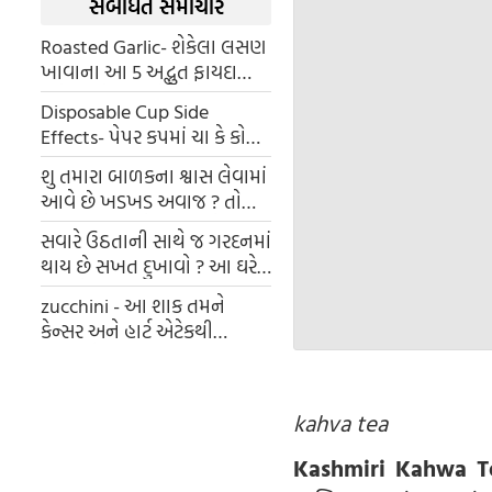
સંબંધિત સમાચાર
Roasted Garlic- શેકેલા લસણ
ખાવાના આ 5 અદ્ભુત ફાયદાઓ
મળે છે, જેના વિશે તમે કદાચ
Disposable Cup Side
જાણતા ન હોવ
Effects- પેપર કપમાં ચા કે કોફી
પીતા પહેલા જાણી લો તેના
શુ તમારા બાળકના શ્વાસ લેવામાં
ગેરફાયદા, તમને આશ્ચર્ય થશે.
આવે છે ખડખડ અવાજ ? તો
તેની પાંસળીઓમાં ભરાયો છે
સવારે ઉઠતાની સાથે જ ગરદનમાં
કફ, તરત જ કરો આ ઉપાય
થાય છે સખત દુખાવો ? આ ઘરેલું
ઉપાયો અજમાવીને તરત જ
zucchini - આ શાક તમને
ક્રેમ્પથી મેળવો છુટકારો
કેન્સર અને હાર્ટ એટેકથી
બચાવશે
kahva tea
Kashmiri Kahwa Te