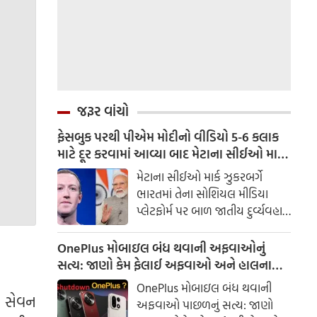
જરૂર વાંચો
ફેસબુક પરથી પીએમ મોદીનો વીડિયો 5-6 કલાક
માટે દૂર કરવામાં આવ્યા બાદ મેટાના સીઈઓ માર્ક
ઝુકરબર્ગે ભારતની માફી માંગી.
મેટાના સીઈઓ માર્ક ઝુકરબર્ગે
ભારતમાં તેના સોશિયલ મીડિયા
પ્લેટફોર્મ પર બાળ જાતીય દુર્વ્યવહાર
સામગ્રી (CSEAM) અને ડીપફેક
સામગ્રીની ઉપલબ્ધતા બદલ માફી
OnePlus મોબાઇલ બંધ થવાની અફવાઓનું
માંગી છે. ઇલેક્ટ્રોનિક્સ અને માહિતી
સત્ય: જાણો કેમ ફેલાઈ અફવાઓ અને હાલના
ટેકનોલોજી (MeitY) મંત્રાલયના
યુઝર્સનું શું થશે?
OnePlus મોબાઇલ બંધ થવાની
સૂત્રોના જણાવ્યા અનુસાર, મેટાના
ુ સેવન
અફવાઓ પાછળનું સત્ય: જાણો
વરિષ્ઠ વૈશ્વિક અધિકારીઓ અને