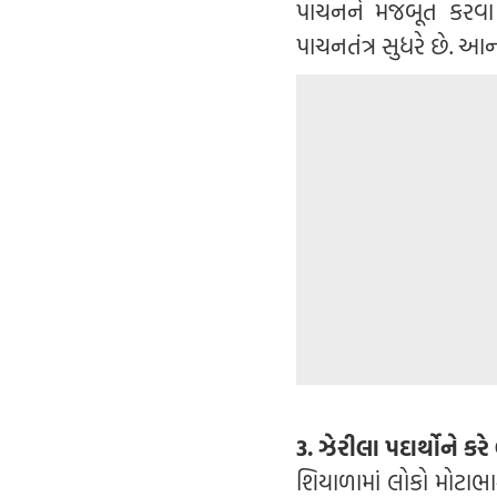
પાચનને મજબૂત કરવા 
પાચનતંત્ર સુધરે છે. 
3. ઝેરીલા પદાર્થોને ક
શિયાળામાં લોકો મોટાભાગ