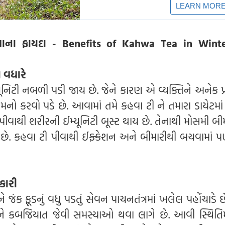
વાના ફાયદા - Benefits of Kahwa Tea in Winte
ા વધારે
ૂનિટી નબળી પડી જાય છે. જેને કારણ એ વ્યક્તિને અનેક પ્
ો કરવો પડે છે. આવામાં તમે કહવા ટી ને તમારા ડાયેટમાં
પીવાથી શરીરની ઈમ્યૂનિટી બૂસ્ટ થાય છે. તેનાથી મોસમી બ
ે છે. કહવા ટી પીવાથી ઈફ્કેશન અને બીમારીથી બચવામાં 
ભકારી
ે જંક ફૂડનું વધુ પડતું સેવન પાચનતંત્રમાં ખલેલ પહોંચાડે છ
 કબજિયાત જેવી સમસ્યાઓ થવા લાગે છે. આવી સ્થિતિમા