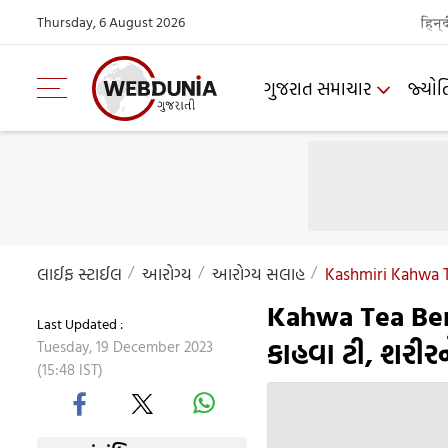
Thursday, 6 August 2026
हिन्
ગુજરાત સમાચાર
જ્યોત
લાઈફ સ્ટાઈલ
આરોગ્ય
આરોગ્ય સલાહ
Kashmiri Kahwa Te
Kahwa Tea Bene
Last Updated :
કાહવા ટી, શરીર
Tuesday, 19 December 2023
(15:48 IST)