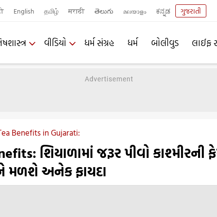
दी
English
தமிழ்
मराठी
తెలుగు
മലയാളം
ಕನ್ನಡ
ગુજરાતી
િષશાસ્ત્ર
વીડિયો
ધર્મ સંગ્રહ
ધર્મ
બોલીવુડ
લાઈફ સ
a Benefits in Gujarati:
fits: શિયાળામાં જરૂર પીવો કાશ્મીરની ફ
ને મળશે અનેક ફાયદા