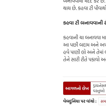
બનાવવામાં મદદ કરે છે.
થાય છે. કહવા ટી પીવાથ
કહવા ટી બનાવવાની ર
કહવાની ચા બનાવવા માટ
આ પછી બદામ અને અખરો
હવે પાણી લો અને તેમા
તેને સારી રીતે પકાવો અ
ડ્રાયને
આગળનો લેખ
વસ્તુઓ
વેબદુનિયા પર વાંચો :
સમ