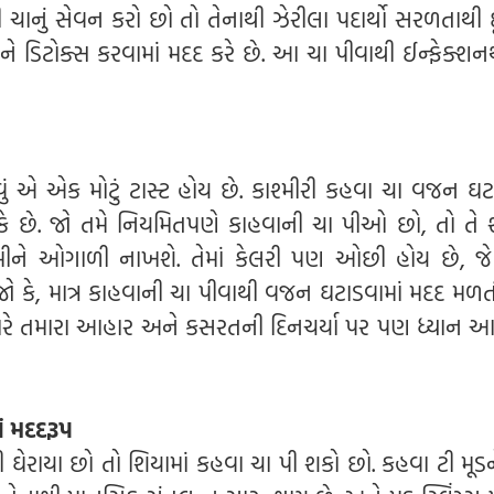
 ચાનું સેવન કરો છો તો તેનાથી ઝેરીલા પદાર્થો સરળતાથી 
ને ડિટોક્સ કરવામાં મદદ કરે છે. આ ચા પીવાથી ઈન્ફેક્શ
ં એ એક મોટું ટાસ્ટ હોય છે. કાશ્મીરી કહવા ચા વજન ઘટા
 છે. જો તમે નિયમિતપણે કાહવાની ચા પીઓ છો, તો તે શ
રબીને ઓગાળી નાખશે. તેમાં કેલરી પણ ઓછી હોય છે, 
 જો કે, માત્ર કાહવાની ચા પીવાથી વજન ઘટાડવામાં મદદ મળત
ારે તમારા આહાર અને કસરતની દિનચર્યા પર પણ ધ્યાન 
ં મદદરૂપ
ી ઘેરાયા છો તો શિયામાં કહવા ચા પી શકો છો. કહવા ટી મૂડ