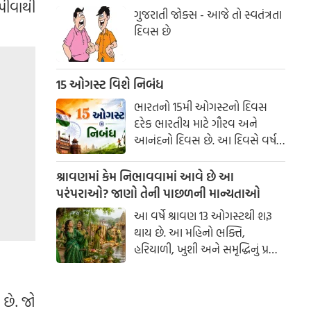
પીવાથી
ગુજરાતી જોક્સ - આજે તો સ્વતંત્રતા
દિવસ છે
15 ઓગસ્ટ વિશે નિબંધ
ભારતનો 15મી ઓગસ્ટનો દિવસ
દરેક ભારતીય માટે ગૌરવ અને
આનંદનો દિવસ છે. આ દિવસે વર્ષ
1947માં ભારતે લગભગ 200 વર્ષના
બ્રિટિશ શાસનમાંથી આઝાદી મેળવી
શ્રાવણમાં કેમ નિભાવવામાં આવે છે આ
હતી. સ્વતંત્રતા દિવસ આપણને દેશ
પરંપરાઓ? જાણો તેની પાછળની માન્યતાઓ
માટે બલિદાન આપનારા અસંખ્ય
આ વર્ષે શ્રાવણ 13 ઓગસ્ટથી શરૂ
સ્વાતંત્ર્ય સેનાનીઓના ત્યાગ અને
થાય છે. આ મહિનો ભક્તિ,
શૌર્યની યાદ અપાવે છે. આ દિવસ
હરિયાળી, ખુશી અને સમૃદ્ધિનું પ્રતીક
માત્ર ઉજવણીનો જ નહીં, પરંતુ
માનવામાં આવે છે. આ સમય
દેશપ્રેમ અને રાષ્ટ્રપ્રતિની ફરજો
દરમિયાન ગામડાઓમાં એક સમયે
નિભાવવાનો સંકલ્પ લેવાનો પણ
ઝૂલા બાંધવામાં આવતા હતા અને
 છે. જો
દિવસ છે.