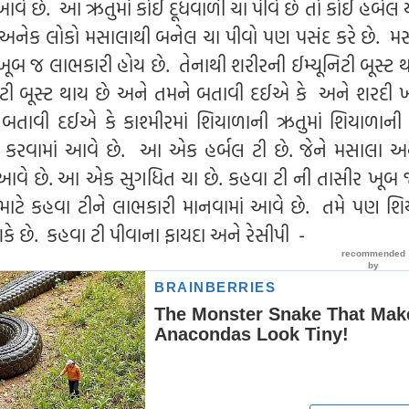
 આવે છે. આ ઋતુમાં કોઈ દૂધવાળી ચા પીવે છે તો કોઈ હર્બલ ય
ત અનેક લોકો મસાલાથી બનેલ ચા પીવો પણ પસંદ કરે છે. મ
ૂબ જ લાભકારી હોય છે. તેનાથી શરીરની ઈમ્યૂનિટી બૂસ્ટ થ
નિટી બૂસ્ટ થાય છે અને તમને બતાવી દઈએ કે અને શરદી ખ
તાવી દઈએ કે કાશ્મીરમાં શિયાળાની ઋતુમાં શિયાળાની 
 કરવામાં આવે છે. આ એક હર્બલ ટી છે. જેને મસાલા અને
માં આવે છે. આ એક સુગધિત ચા છે. કહવા ટી ની તાસીર ખૂબ
માટે કહવા ટીને લાભકારી માનવામાં આવે છે. તમે પણ શિય
કે છે. કહવા ટી પીવાના ફાયદા અને રેસીપી -