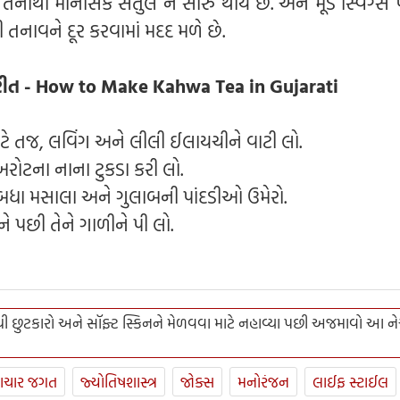
 તેનાથી માનસિક સંતુલ ન સારુ થાય છે. અને મૂડ સ્વિંગ્સ 
ી તનાવને દૂર કરવામાં મદદ મળે છે.
ીત - How to Make Kahwa Tea in Gujarati
ે તજ, લવિંગ અને લીલી ઈલાયચીને વાટી લો.
ટના નાના ટુકડા કરી લો.
ં બધા મસાલા અને ગુલાબની પાંદડીઓ ઉમેરો.
ને પછી તેને ગાળીને પી લો.
સથી છુટકારો અને સૉફ્ટ સ્કિનને મેળવવા માટે નહાવ્યા પછી અજમાવો આ 
ાચાર જગત
જ્યોતિષશાસ્ત્ર
જોક્સ
મનોરંજન
લાઈફ સ્ટાઈલ