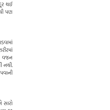
લોકગીતો ગવાતા હતા. જોકે,
દૂર થઈ
નથી પણ
ડવામાં
રીરમાં
જે વજન
ી નથી.
આપવાની
ને સારો