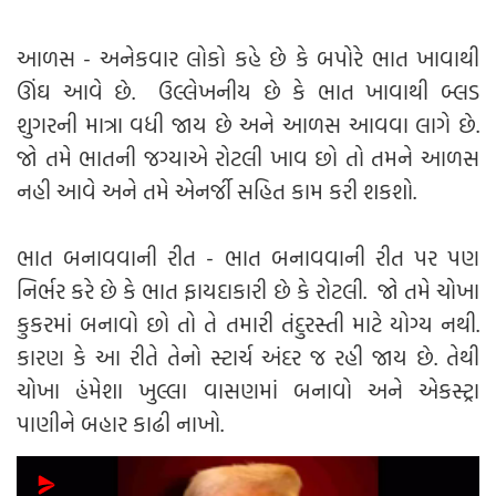
આળસ - અનેકવાર લોકો કહે છે કે બપોરે ભાત ખાવાથી
ઊંઘ આવે છે. ઉલ્લેખનીય છે કે ભાત ખાવાથી બ્લડ
શુગરની માત્રા વધી જાય છે અને આળસ આવવા લાગે છે.
જો તમે ભાતની જગ્યાએ રોટલી ખાવ છો તો તમને આળસ
નહી આવે અને તમે એનર્જી સહિત કામ કરી શકશો.
ભાત બનાવવાની રીત - ભાત બનાવવાની રીત પર પણ
નિર્ભર કરે છે કે ભાત ફાયદાકારી છે કે રોટલી. જો તમે ચોખા
કુકરમાં બનાવો છો તો તે તમારી તંદુરસ્તી માટે યોગ્ય નથી.
કારણ કે આ રીતે તેનો સ્ટાર્ચ અંદર જ રહી જાય છે. તેથી
ચોખા હંમેશા ખુલ્લા વાસણમાં બનાવો અને એકસ્ટ્રા
પાણીને બહાર કાઢી નાખો.