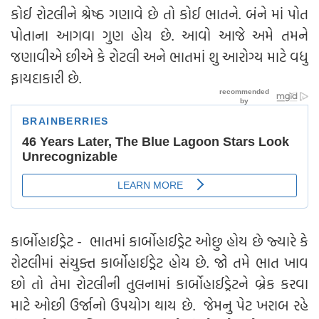
કોઈ રોટલીને શ્રેષ્ઠ ગણાવે છે તો કોઈ ભાતને. બંને માં પોત
પોતાના આગવા ગુણ હોય છે. આવો આજે અમે તમને
જણાવીએ છીએ કે રોટલી અને ભાતમાં શુ આરોગ્ય માટે વધુ
ફાયદાકારી છે.
કાર્બોહાઈડ્રેટ - ભાતમાં કાર્બોહાઈડ્રેટ ઓછુ હોય છે જ્યારે કે
રોટલીમાં સંયુક્ત કાર્બોહાઈડ્રેટ હોય છે. જો તમે ભાત ખાવ
છો તો તેમા રોટલીની તુલનામાં કાર્બોહાઈડ્રેટને બ્રેક કરવા
માટે ઓછી ઉર્જાનો ઉપયોગ થાય છે. જેમનુ પેટ ખરાબ રહે