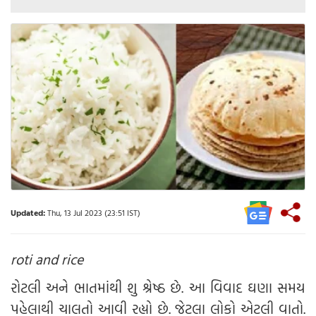
Updated:
Thu, 13 Jul 2023 (23:51 IST)
roti and rice
રોટલી અને ભાતમાંથી શુ શ્રેષ્ઠ છે. આ વિવાદ ઘણા સમય
પહેલાથી ચાલતો આવી રહ્યો છે. જેટલા લોકો એટલી વાતો.