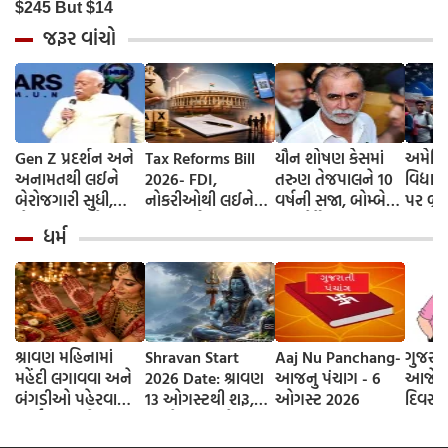
જરૂર વાંચો
Gen Z પ્રદર્શન અને
Tax Reforms Bill
યૌન શોષણ કેસમાં
અમેરિક
અનામતથી લઈને
2026- FDI,
તરુણ તેજપાલને 10
વિદ્યાર
બેરોજગારી સુધી,
નોકરીઓથી લઈને
વર્ષની સજા, બોમ્બે
પર બ્રેક
મોહન ભાગવતે બધા
UPI ચાર્જ સુધી...
હાઈકોર્ટે નીચલી
વિઝામા
ધર્મ
મુદ્દા પર કરી વાત,
સંસદે કરવેરા સુધારા
અદાલતનો ચુકાદો
ઘટાડો
વાંચો મહત્વનું
બિલ 2026 પસાર
પલટ્યો
નિવેદન
કર્યું; જાણો શું બદલાય
છે
શ્રાવણ મહિનામાં
Shravan Start
Aaj Nu Panchang-
ગુજરાત
મહેંદી લગાવવા અને
2026 Date: શ્રાવણ
આજનુ પંચાગ - 6
આજે તો
બંગડીઓ પહેરવાના
13 ઓગસ્ટથી શરૂ,
ઓગસ્ટ 2026
દિવસ 
ધાર્મિક કારણો
જાણો આવખતે
શ્રાવણના કેટલા