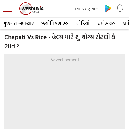
Thu, 6 Aug 2026
ગુજરાત સમાચાર
જ્યોતિષશાસ્ત્ર
વીડિયો
ધર્મ સંગ્રહ
ધર્
Chapati Vs Rice - હેલ્થ માટે શુ યોગ્ય રોટલી કે
ભાત ?