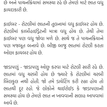
છે અને પાચનક્રિયામાં સમસ્યા રહે છે તેમણે માટે ભાત વધુ
ફાયદાકારી છે.
ફાઈબર - રોટલીમાં ભાતની તુલનામાં વધુ ફાઈબર હોય છે.
રોટલીમાં કાર્બોહાઈડ્રેટની માત્રા વધુ હોય છે. તેથી તેમા
ફાઈબર પણ વધુ જોવા મળે છે. સાથે જ તે પાચનક્રિયાને
પણ મજબૂત બનાવે છે. બીજી બાજુ ભાતમાં રોટલી કરતા
ઓછા ફાયબર હોય છે.
જાડાપણું - જાડાપણુ ઓછુ કરવા માટે રોટલી સારી રહે છે.
ભાતમાં વધુ ચરબી હોય છે જ્યારે કે રોટલીમાં ચરબી
બિલકુલ નથી હોતી. જો તમે ડાયેટિંગ કરી રહ્યા હોય તો
ભાતથી દૂર રહો. જે લોકોને થાઈરોઈડ કે જાડાપણાની
સમસ્યા હોય છે તેમણે ભાત ન ખાવવાની સલાહ આપવામાં
આવે છે.