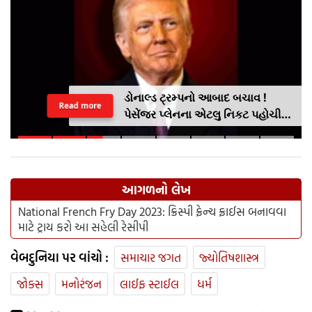
ડોનાલ્ડ ટ્રમ્પનો આબાદ બચાવ !
Read more
પેસેંજર પ્લેનના એટલુ નિકટ પહોચી
ગયુ હેલીકોપ્ટર કે શ્વાસ અદ્ધર થઈ
ગયા .. VIDEO
આગળનો લેખ
National French Fry Day 2023: ક્રિસ્પી ફ્રેન્ચ ફ્રાઈસ બનાવવા
માટે ટ્રાય કરો આ સહેલી રેસીપી
વેબદુનિયા પર વાંચો :
સમાચાર જગત
જ્યોતિષશાસ્ત્ર
જોક્સ
મનોરંજન
લાઈફ સ્ટાઈલ
ધર્મ