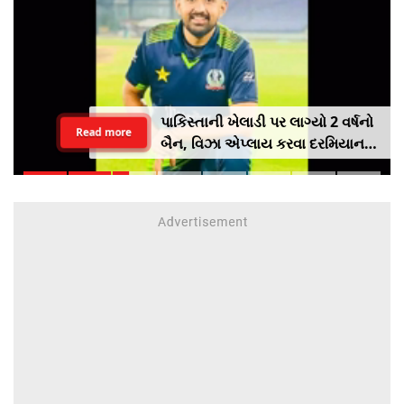
પાકિસ્તાની ખેલાડી પર લાગ્યો 2 વર્ષનો
Read more
બૈન, વિઝા એપ્લાય કરવા દરમિયાન
આપી ખોટી માહિતી