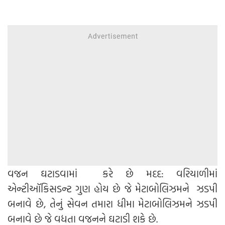
વજન ઘટાડવામાં કરે છે મદદ: વરિયાળીમાં
એન્ટીઑકિસડન્ટ ગુણ હોય છે જે મેટાબોલિઝમને ઝડપી
બનાવે છે, તેનું સેવન તમારા ધીમા મેટાબોલિઝમને ઝડપી
બનાવે છે જે વધતા વજનને ઘટાડી શકે છે.