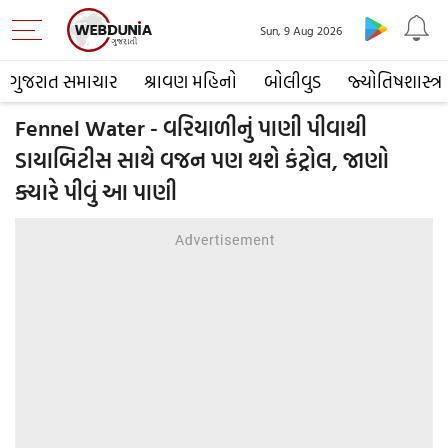
Sun, 9 Aug 2026
ગુજરાત સમાચાર
શ્રાવણ મહિનો
બોલીવુડ
જ્યોતિષશાસ્ત્ર
Fennel Water - વરિયાળીનું પાણી પીવાથી
ડાયાબિટીસ સાથે વજન પણ થશે કંટ્રોલ, જાણો
ક્યારે પીવું આ પાણી