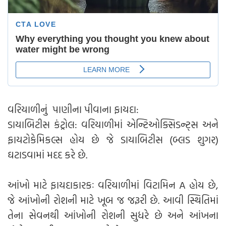
વરિયાળીનું પાણીના પીવાના ફાયદા:
ડાયાબિટીસ કંટ્રોલ: વરિયાળીમાં એન્ટિઓક્સિડન્ટ્સ અને
ફાયટોકેમિકલ્સ હોય છે જે ડાયાબિટીસ (બ્લડ શુગર)
ઘટાડવામાં મદદ કરે છે.
આંખો માટે ફાયદાકારકઃ વરિયાળીમાં વિટામિન A હોય છે,
જે આંખોની રોશની માટે ખૂબ જ જરૂરી છે. આવી સ્થિતિમાં
તેના સેવનથી આંખોની રોશની સુધરે છે અને આંખના