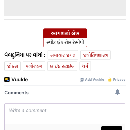
આગળનો લેખ
સ્વીટ બ્રેડ રોલ રેસીપી
વેબદુનિયા પર વાંચો :
સમાચાર જગત
જ્યોતિષશાસ્ત્ર
જોક્સ
મનોરંજન
લાઈફ સ્ટાઈલ
ધર્મ