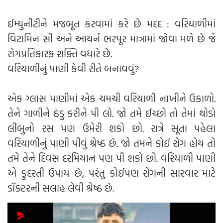
ઈમ્યુનીટીને મજબૂત કરવામાં કરે છે મદદ : વરિયાળીમાં
વિટામિન સી અને આયર્ન ભરપૂર માત્રામાં જોવા મળે છે જે
રોગપ્રતિકારક શક્તિ વધારે છે.
વરિયાળીનું પાણી કેવી રીતે બનાવવું?
એક ગ્લાસ પાણીમાં એક ચમચી વરિયાળી નાખીને ઉકાળો.
તેને ગાળીને ઠંડુ કરીને પી લો. જો તમે ઈચ્છો તો તેમાં થોડો
લીંબુનો રસ પણ ઉમેરી શકો છો. રાત્રે સૂતા પહેલા
વરિયાળીનું પાણી પીવું શ્રેષ્ઠ છે. જો તમને કોઈ રોગ હોય તો
તમે તેને દિવસ દરમિયાન પણ પી શકો છો. વરિયાળી પાણી
એ કુદરતી ઉપાય છે, પરંતુ કોઈપણ રોગની સારવાર માટે
ડૉક્ટરની સલાહ લેવી શ્રેષ્ઠ છે.