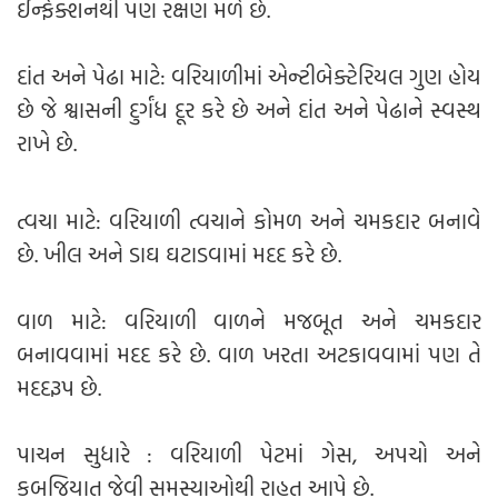
ઈન્ફેક્શનથી પણ રક્ષણ મળે છે.
દાંત અને પેઢા માટે: વરિયાળીમાં એન્ટીબેક્ટેરિયલ ગુણ હોય
છે જે શ્વાસની દુર્ગંધ દૂર કરે છે અને દાંત અને પેઢાને સ્વસ્થ
રાખે છે.
ત્વચા માટે: વરિયાળી ત્વચાને કોમળ અને ચમકદાર બનાવે
છે. ખીલ અને ડાઘ ઘટાડવામાં મદદ કરે છે.
વાળ માટે: વરિયાળી વાળને મજબૂત અને ચમકદાર
બનાવવામાં મદદ કરે છે. વાળ ખરતા અટકાવવામાં પણ તે
મદદરૂપ છે.
પાચન સુધારે : વરિયાળી પેટમાં ગેસ, અપચો અને
કબજિયાત જેવી સમસ્યાઓથી રાહત આપે છે.