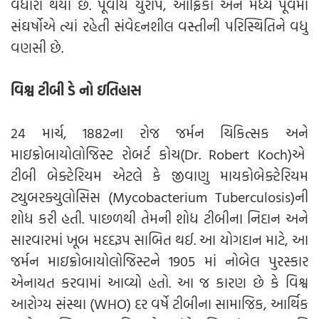
વધારો થયો છે. પૂર્વીય યુરોપ, આફ્રિકા અને મધ્ય પૂર્વમાં
સંઘર્ષોએ ત્યાં રહેતી સંવેદનશીલ વસ્તીની પરિસ્થિતિને વધુ
વણસી છે.
વિશ્વ ટીબી ડે નો ઇતિહાસ
24 માર્ચ, 1882ના રોજ જર્મન ચિકિત્સક અને
માઇક્રોબાયોલોજિસ્ટ રોબર્ટ કોચ(Dr. Robert Koch)એ
ટીબી બેક્ટેરિયમ એટલે કે જીવાણુ માયકોબેક્ટેરિયમ
ટ્યુબરક્યુલોસિસ (Mycobacterium Tuberculosis)ની
શોધ કરી હતી. પાછળથી તેમની શોધ ટીબીના નિદાન અને
સારવારમાં ખૂબ મદદરૂપ સાબિત થઈ. આ યોગદાન માટે, આ
જર્મન માઇક્રોબાયોલોજિસ્ટને 1905 માં નોબેલ પુરસ્કાર
એનાયત કરવામાં આવ્યો હતો. આ જ કારણ છે કે વિશ્વ
આરોગ્ય સંસ્થા (WHO) દર વર્ષે ટીબીના સામાજિક, આર્થિક