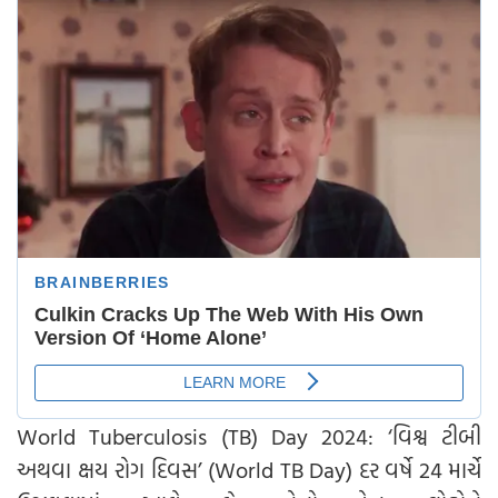
World Tuberculosis (TB) Day 2024: ‘વિશ્વ ટીબી
અથવા ક્ષય રોગ દિવસ’ (World TB Day) દર વર્ષે 24 માર્ચે