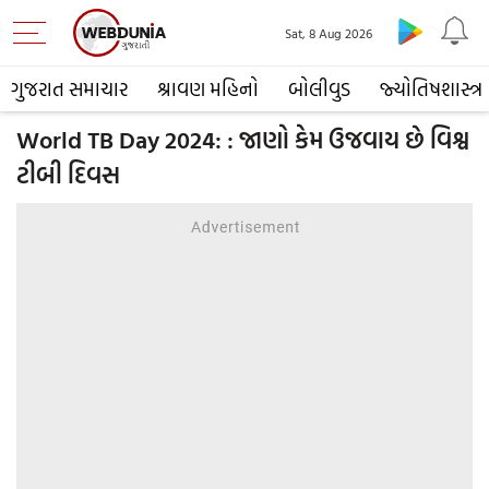
Sat, 8 Aug 2026
ગુજરાત સમાચાર
શ્રાવણ મહિનો
બોલીવુડ
જ્યોતિષશાસ્ત્ર
World TB Day 2024: : જાણો કેમ ઉજવાય છે વિશ્વ
ટીબી દિવસ