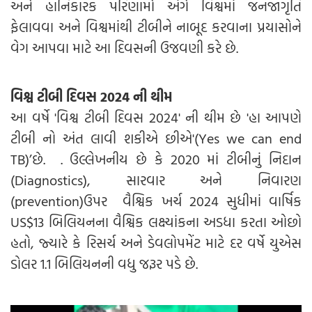
અને હાનિકારક પરિણામો અંગે વિશ્વમાં જનજાગૃતિ
ફેલાવવા અને વિશ્વમાંથી ટીબીને નાબૂદ કરવાના પ્રયાસોને
વેગ આપવા માટે આ દિવસની ઉજવણી કરે છે.
વિશ્વ ટીબી દિવસ 2024 ની થીમ
આ વર્ષે 'વિશ્વ ટીબી દિવસ 2024' ની થીમ છે 'હા આપણે
ટીબી નો અંત લાવી શકીએ છીએ'(Yes we can end
TB)’છે. . ઉલ્લેખનીય છે કે 2020 માં ટીબીનું નિદાન
(Diagnostics), સારવાર અને નિવારણ
(prevention)ઉપર વૈશ્વિક ખર્ચ 2024 સુધીમાં વાર્ષિક
US$13 બિલિયનના વૈશ્વિક લક્ષ્યાંકના અડધા કરતા ઓછો
હતો, જ્યારે કે રિસર્ચ અને ડેવલોપમેંટ માટે દર વર્ષે યુએસ
ડોલર 1.1 બિલિયનની વધુ જરૂર પડે છે.