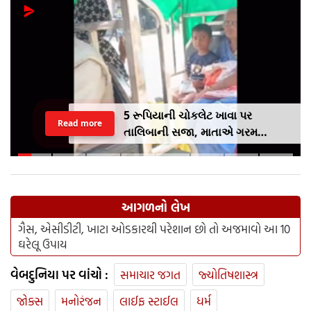
5 રૂપિયાની ચોકલેટ ખાવા પર
Read more
તાલિબાની સજા, માતાએ ગરમ
ચપ્પુથી પુત્રના પગમાં આપ્યો ડામ,
દરવાજા બંધ કરીને નીકળી ગઈ પાર્ટીમાં
આગળનો લેખ
ગૈસ, એસીડીટી, ખાટા ઓડકારથી પરેશાન છો તો અજમાવો આ 10
ઘરેલૂ ઉપાય
વેબદુનિયા પર વાંચો :
સમાચાર જગત
જ્યોતિષશાસ્ત્ર
જોક્સ
મનોરંજન
લાઈફ સ્ટાઈલ
ધર્મ