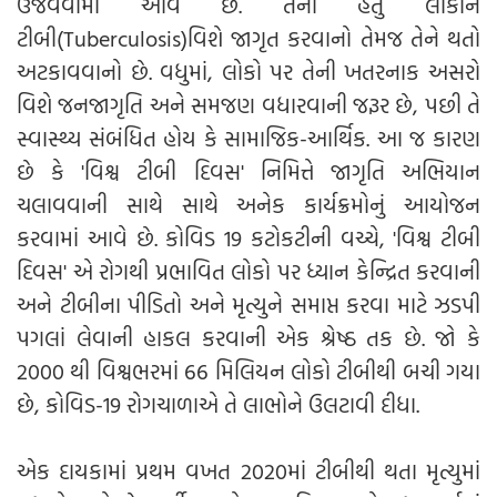
ઉજવવામાં આવે છે. તેનો હેતુ લોકોને
ટીબી(Tuberculosis)વિશે જાગૃત કરવાનો તેમજ તેને થતો
અટકાવવાનો છે. વધુમાં, લોકો પર તેની ખતરનાક અસરો
વિશે જનજાગૃતિ અને સમજણ વધારવાની જરૂર છે, પછી તે
સ્વાસ્થ્ય સંબંધિત હોય કે સામાજિક-આર્થિક. આ જ કારણ
છે કે 'વિશ્વ ટીબી દિવસ' નિમિત્તે જાગૃતિ અભિયાન
ચલાવવાની સાથે સાથે અનેક કાર્યક્રમોનું આયોજન
કરવામાં આવે છે. કોવિડ 19 કટોકટીની વચ્ચે, 'વિશ્વ ટીબી
દિવસ' એ રોગથી પ્રભાવિત લોકો પર ધ્યાન કેન્દ્રિત કરવાની
અને ટીબીના પીડિતો અને મૃત્યુને સમાપ્ત કરવા માટે ઝડપી
પગલાં લેવાની હાકલ કરવાની એક શ્રેષ્ઠ તક છે. જો કે
2000 થી વિશ્વભરમાં 66 મિલિયન લોકો ટીબીથી બચી ગયા
છે, કોવિડ-19 રોગચાળાએ તે લાભોને ઉલટાવી દીધા.
એક દાયકામાં પ્રથમ વખત 2020માં ટીબીથી થતા મૃત્યુમાં