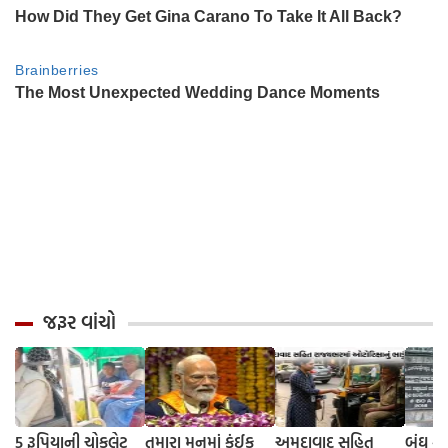
જરૂર વાંચો
5 રૂપિયાની ચોકલેટ
તમારા મનમાં કંઈક
અમદાવાદ સહિત
બંઘ ફ્લ