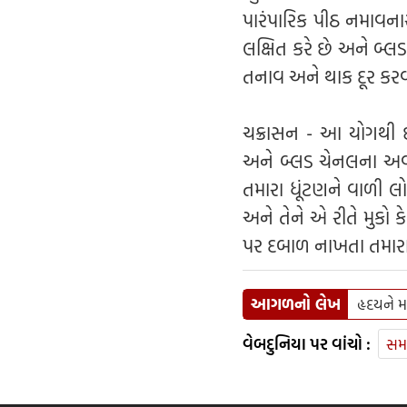
પારંપારિક પીઠ નમાવન
લક્ષિત કરે છે અને બ્લ
તનાવ અને થાક દૂર કરવા
ચક્રાસન - આ યોગથી છા
અને બ્લડ ચેનલના અવ
તમારા ધૂંટણને વાળી 
અને તેને એ રીતે મુકો
પર દબાળ નાખતા તમારા
આગળનો લેખ
હૃદયને 
વેબદુનિયા પર વાંચો :
સમ