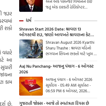
અને એક પેસેન્જર વિમાનને લઈ
ઘાયલ થયો છે.
જતું એક લશ્કરી હેલિકોપ્ટર
ી જરૂર
વોશિંગ્ટન ઉપર ખૂબ નજીકથી ઉડ્યું,
બંને વિમાનો વચ્ચે એક માઈલથી
રવામાં
ધર્મ
પણ ઓછા અંતરે અંતર હતું.
રી શકો
Shravan Start 2026 Date: શ્રાવણ 13
ઓગસ્ટથી શરૂ, જાણો આવખતે શ્રાવણના કેટલા
સોમવાર રહેશે
Shravan August 2026 Kyarthi
Sharu Thashe : શ્રાવણ મહિનો
િ વધારે
ભગવાન શિવના ભક્તો માટે ખૂબ જ
માટે આ
ખાસ છે. આ મહિનામાં ભગવાન
શિવની પૂજા કરવાથી ઈચ્છાઓ
Aaj Nu Panchang- આજનુ પંચાગ - 6 ઓગસ્ટ
સુધારી
ઝડપથી પૂર્ણ થાય છે. ધાર્મિક
2026
 જાંઘના
માન્યતાઓ અનુસાર, ભગવાન શિવે
આજનુ પંચાગ - 6 ઓગસ્ટ 2026
પણ કામ
આ મહિનામાં દેવી પાર્વતીને પોતાની
સૂર્યોદય - 05:49 AM સૂર્યાસ્ત -
પત્ની તરીકે સ્વીકાર્યા હતા. ચાલો
06:59 PM 6 ઓગસ્ટ, 2026
જાણીએ કે આ વર્ષે શ્રાવણમાં કેટલા
ગુરૂવાર આષાઢ વદ આઠમ - વિક્રમ
સોમવાર હશે.
સંવત 2082
્શ છે.
ગુજરાતી જોક્સ - આજે તો સ્વતંત્રતા દિવસ છે