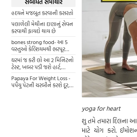
સંબંધિત સમાચાર
હૃદયને મજબૂત કરવાની કસરતો
પલાળેલી મેથીના દાણાનું સેવન
કરવાથી ફાયદો થાય છે
bones strong food- આ 5
વસ્તુઓ કેલ્શિયમથી ભરપૂર
હાડકા બનશે લોખંડ જેવા
ઘરમાં જ કરી લો આ 2 મિનિટનો
મજબૂત
ટેસ્ટ, ખબર પડી જશે હાર્ટ,
ડાયાબિટીઝ અને બ્લડ પ્રેશરની
Papaya For Weight Loss -
બીમારી
પપૈયુ પેટની ચરબીને કરશે દૂર,
આ રીતે ખાશો તો નહીં જવું પડે
જીમ
yoga for heart
શુ તમે તમારા દિલના આ
માટે યોગ કરો. ઈમોશ