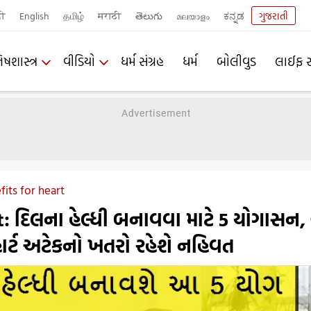
दी
English
தமிழ்
मराठी
తెలుగు
മലയാളം
ಕನ್ನಡ
ગુજરાતી
િષશાસ્ત્ર
વીડિયો
ધર્મ સંગ્રહ
ધર્મ
બોલીવુડ
લાઈફ સ
its for heart
: દિલના હેલ્ધી બનાવવા માટે 5 યોગાસન
ર્ટ અટેકનો ખતરો રહેશે નહિવત