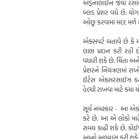
એડ્રેનાલાઈન જેવા રસા
બ્લડ પ્રેશર વધે છે. ય
ઓછુ કરવામાં મદદ મળે 
એક્સપર્ટ બતાવે છે કે
લાભ પ્રદાન કરી રહી 
વધારી શકે છે. ચિંતા અન
પ્રેશરને નિયંત્રણમાં 
ઈંટેસ એક્સરસાઈઝ કર
હેલ્ધી રાખવા માટે કય
સૂર્ય નમસ્કાર - આ એક
કરે છે. આ એ લોકો માટ
સમય કાઢી શકે છે. કોઈ
આનો અભ્યાસ કરી શકે