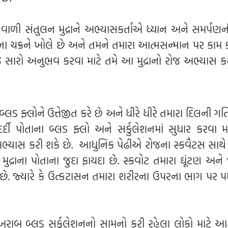
ાળી સંતુલન મુદ્રાને અભ્યાસકર્તાએ ધ્યાન અને સમર્પણન
ા ચક્રને ખોલે છે અને તમને તમારા આત્મસન્માન પર કામ ક
જ સારો અનુભવ કરવા માટે તમે આ મુદ્રાનો રોજ અભ્યાસ ક
લડ ફ્લોને ઉત્તેજીત કરે છે અને ધીરે ધીરે તમારા દિલની ગત
 દર્દી પોતાના બ્લડ ફ્લો અને સર્કુલેશનમાં સુધાર કરવા 
ભ્યાસ કરી શકે છે. આધુનિક પેઢીએ રોજના સ્કવૈટસ સાથે 
 મુદ્રાના પોતાના જુદા ફાયદા છે. સ્કવોટ તમારા ઘૂંટણ અને
 છે. જ્યારે કે ઉત્કટાસન તમારા શરીરના ઉપરના ભાગ પર 
ાબ બ્લડ સર્કુલેશનનો સામનો કરી રહેલા લોકો માટે આદર