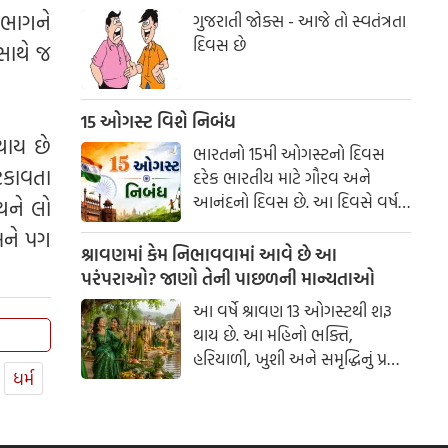
 ભાગને
ગુજરાતી જોક્સ - આજે તો સ્વતંત્રતા
દિવસ છે
 સાથે જ
15 ઓગસ્ટ વિશે નિબંધ
થાય છે
ભારતનો 15મી ઓગસ્ટનો દિવસ
ટકાવતા
દરેક ભારતીય માટે ગૌરવ અને
આનંદનો દિવસ છે. આ દિવસે વર્ષ
થને લો
1947માં ભારતે લગભગ 200 વર્ષના
અને પગ
બ્રિટિશ શાસનમાંથી આઝાદી મેળવી
શ્રાવણમાં કેમ નિભાવવામાં આવે છે આ
હતી. સ્વતંત્રતા દિવસ આપણને દેશ
પરંપરાઓ? જાણો તેની પાછળની માન્યતાઓ
માટે બલિદાન આપનારા અસંખ્ય
આ વર્ષે શ્રાવણ 13 ઓગસ્ટથી શરૂ
સ્વાતંત્ર્ય સેનાનીઓના ત્યાગ અને
થાય છે. આ મહિનો ભક્તિ,
શૌર્યની યાદ અપાવે છે. આ દિવસ
હરિયાળી, ખુશી અને સમૃદ્ધિનું પ્રતીક
માત્ર ઉજવણીનો જ નહીં, પરંતુ
ધર્મ
માનવામાં આવે છે. આ સમય
દેશપ્રેમ અને રાષ્ટ્રપ્રતિની ફરજો
દરમિયાન ગામડાઓમાં એક સમયે
નિભાવવાનો સંકલ્પ લેવાનો પણ
ઝૂલા બાંધવામાં આવતા હતા અને
દિવસ છે.