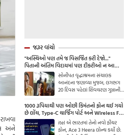
જરૂર વાંચો
"અસ્થિઓ પણ તમે જ વિસર્જિત કરી દેજો..."
પિતાની અંતિમ વિદાયમાં પણ દીકરીઓ ન આવી,
વીડિયો કોલથી પૂર્ણ કરી તમામ વિધિ
સોનીપત વૃદ્ધાશ્રમના સંચાલક
આનંદના જણાવ્યા મુજબ, લગભગ
20 દિવસ પહેલાં શિવચરણ ગુપ્તાની
તબિયત બગડતાં તેમની ત્રણેય
દીકરીઓ અનિતા, નિશા અને
1000 રૂપિયાથી પણ ઓછી કિમંતનો ફોન થઈ ગયો
પ્રિયાને જાણ કરવામાં આવી હતી.
છે લોંચ, Type-C ચાર્જિંગ પોર્ટ અને Wireless FM
 રાખવા
નો મળશે સપોર્ટ, જાણો બધા ફીચર્સ
itel એ ભારતમાં તેનો નવો ફીચર
ોલ અને
ફોન, Ace 3 Heera લોન્ચ કર્યો છે.