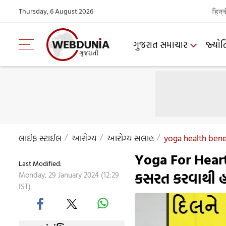
Thursday, 6 August 2026
हिन्
ગુજરાત સમાચાર
જ્યોત
લાઈફ સ્ટાઈલ
આરોગ્ય
આરોગ્ય સલાહ
yoga health benef
Yoga For Heart
Last Modified:
કસરત કરવાથી હા
Monday, 29 January 2024 (12:29
IST)