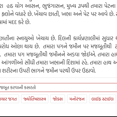
ારા હઠ યોગ આસન, ભુજંગાસન, મુખ્ય રૂપથી તમારા પેટના
ડ ફ્લોને વધારે છે. ખેંચાવ છાતી, ખભા અને પેટ પર આવે છે.
માં મદદ કરે છે.
તીના સ્નાયુઓ ખેચાય છે. દિલની કાર્યપ્રણાલીમાં સુધાર 
રોધ ઓછા થાય છે. તમારા પગને જમીન પર મજબૂતીથી 
લો. તમારા પગ મજબૂતીથી જમીનને અડવા જોઈએ. તમારા હા
 કે આંગળીઓ સીધી તમારા ખભાની દિશામાં રહે. તમારા હાથ 
 શરીરના ઉપરી ભાગને જમીન પરથી ઉપર ઉઠાવો.
મજબૂત કરવાની કસરતો
ાચાર જગત
જ્યોતિષશાસ્ત્ર
જોક્સ
મનોરંજન
લાઈફ સ્ટાઈલ