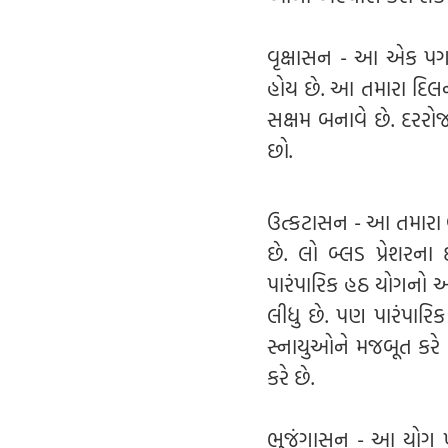
વૃક્ષાસન - આ એક પગવ
હોય છે. આ તમારા દિલન
સક્ષમ બનાવે છે. દરરો
છો.
ઉત્કટાસન - આ તમારા બ્
છે. લો બ્લડ પ્રેશરના
પારંપારિક હઠ યોગનો અ
લીધુ છે. પણ પારંપારિક
સ્નાયુઓને મજબૂત કરે
કરે છે.
ભુજંગાસન - આ યોગ ખર