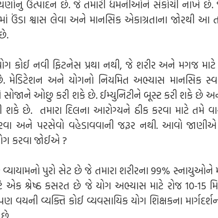
યણોનુ ઉત્પાદન છે. જે તમારી ધમનીઓને સંકોચી નાખે છે. 
ોગમાં ઉંડા શ્વાસ લેવા અને માનસિક એકાગ્રતાના જોરથી આ 
છે.
 યોગ કોઈ નવી ફિટનેસ પ્રથા નથી, જે શરીર અને મગજ માટે
છે. મેડિટેશન અને યોગનો નિયમિત અભ્યાસ માનસિક સ્વાસ
ે સોજાને ઓછુ કરી શકે છે. ઈમ્યુનિટીને બૂસ્ટ કરી શકે છે અ
રાખી શકે છે. તમારા દિલના આરોગ્યને ઠીક કરવા માટે તમે વા
વા અને પરસેવો વહેડાવવાની જરૂર નથી. આવો જાણીએ
ા યોગ કરવા જોઈએ ?
 વ્યાયામનો પુરો સેટ છે જે તમારા શરીરના 99% સ્નાયુઓને
ે એક શ્રેષ્ઠ કસરત છે જે યોગ અભ્યાસ માટે રોજ 10-15 મ
પણ વયની વ્યક્તિ કોઈ વ્યવસાયિક યોગ શિક્ષકના માર્ગદર્શ
 છે.