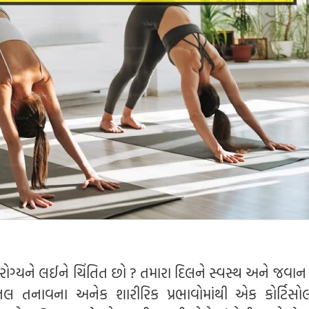
રોગ્યને લઈને ચિંતિત છો ? તમારા દિલને સ્વસ્થ અને જવાન
નલ તનાવના અનેક શારીરિક પ્રભાવોમાંથી એક કોર્ટિસ