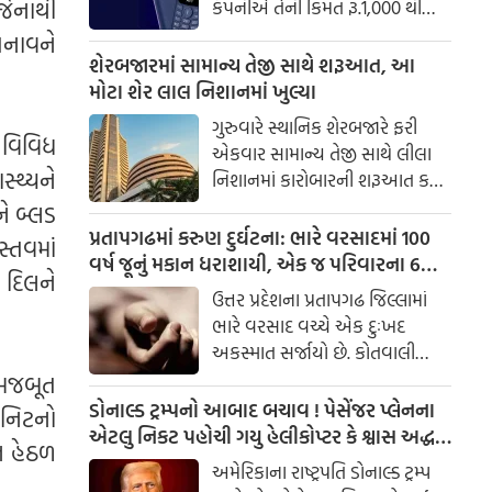
જેનાથી
કંપનીએ તેની કિંમત રૂ.1,000 થી
ઓછી રાખી છે. આ બજેટ ફીચર
તનાવને
ફોનની મુખ્ય ખાસિયત તેનો USB
શેરબજારમાં સામાન્ય તેજી સાથે શરૂઆત, આ
Type-C ચાર્જિંગ પોર્ટ છે, જે આ
મોટા શેર લાલ નિશાનમાં ખુલ્યા
કિંમતના ફોનમાં ભાગ્યે જ જોવા મળે
ગુરુવારે સ્થાનિક શેરબજારે ફરી
છે. વધુમાં, ફોન AI બેટરી
 વિવિધ
એકવાર સામાન્ય તેજી સાથે લીલા
ઓપ્ટિમાઇઝેશન, બ્લૂટૂથ, વાયરલેસ
્થ્યને
નિશાનમાં કારોબારની શરૂઆત કરી.
FM અને 32GB સુધી સ્ટોરેજ
એક તરફ સેન્સેક્સ 0.26 ટકા
ને બ્લડ
વધારવા માટે સપોર્ટ આપે છે.
વધારા સાથે ખુલ્યો, જ્યારે બીજી
પ્રતાપગઢમાં કરુણ દુર્ઘટના: ભારે વરસાદમાં 100
સ્તવમાં
તરફ નિફ્ટી 0.07 ટકા વધારા સાથે
વર્ષ જૂનું મકાન ધરાશાયી, એક જ પરિવારના 6
 દિલને
કારોબાર શરૂ કર્યો.
લોકોના મોત
ઉત્તર પ્રદેશના પ્રતાપગઢ જિલ્લામાં
ભારે વરસાદ વચ્ચે એક દુઃખદ
અકસ્માત સર્જાયો છે. કોતવાલી
પોલીસ સ્ટેશન વિસ્તારના મહુલી
 મજબૂત
ગામમાં આશરે 100 વર્ષ જૂનું મકાન
ડોનાલ્ડ ટ્રમ્પનો આબાદ બચાવ ! પેસેંજર પ્લેનના
િનિટનો
અચાનક ધરાશાયી થતાં એક જ
એટલુ નિકટ પહોચી ગયુ હેલીકોપ્ટર કે શ્વાસ અદ્ધર
ન હેઠળ
પરિવારના 6 સભ્યોના મોત થયા છે,
થઈ ગયા .. VIDEO
અમેરિકાના રાષ્ટ્રપતિ ડોનાલ્ડ ટ્રમ્પ
જ્યારે એક વ્યક્તિ ગંભીર રીતે