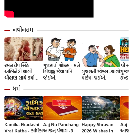
નવીનતમ
રમનદીપ સિંહે
ગુજરાતી જોક્સ - મને
ઝી સ્ટુ
અભિનેત્રી ચાર્લી
શિવજી જેવા પતિ
ગુજરાતી જોક્સ -ચાલો
ગુજરાત
ચૌહાણ સાથે કર્યા
જોઈએ.
પાર્કમાં જઈએ.
ઇન્ડસ્ટ્
લગ્ન, જશ્નમાં ક્રિકેટ
આગમન, 
ધર્મ
જગતના કલાકારોની
રાંદેરિ
હાજરી
ચેરી' સ
શરૂઆત;
રિલીઝ
Kamika Ekadashi
Aaj Nu Panchang-
Happy Shravan
Aaj N
Vrat Katha - કામિકા
આજનુ પંચાગ -9
2026 Wishes In
આજનુ 