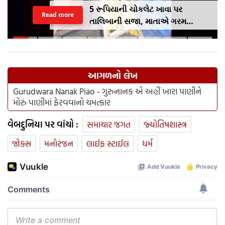
5 રૂપિયાની ચોકલેટ ખાવા પર
Read more
તાલિબાની સજા, માતાએ ગરમ
ચપ્પુથી પુત્રના પગમાં આપ્યો ડામ,
દરવાજા બંધ કરીને નીકળી ગઈ પાર્ટીમાં
આગળનો લેખ
Gurudwara Nanak Piao - ગુરુનાનક એ અહીં ખારા પાણીને
મોરું પાણીમાં ફેરવવાનો ચમત્કાર
વેબદુનિયા પર વાંચો :
સમાચાર જગત
જ્યોતિષશાસ્ત્ર
જોક્સ
મનોરંજન
લાઈફ સ્ટાઈલ
ધર્મ