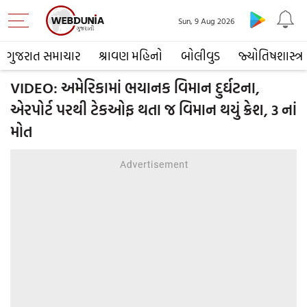
Sun, 9 Aug 2026
ગુજરાત સમાચાર
શ્રાવણ મહિનો
બોલીવુડ
જ્યોતિષશાસ્ત્ર
VIDEO: અમેરિકામાં ભયાનક વિમાન દુર્ઘટના,
એરપોર્ટ પરથી ટેકઓફ થતા જ વિમાન થયું ક્રેશ, 3 નાં
મોત