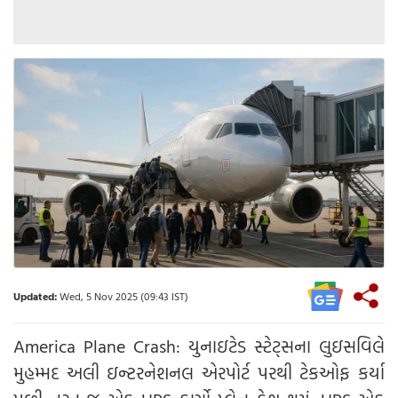
Updated:
Wed, 5 Nov 2025 (09:43 IST)
America Plane Crash: યુનાઇટેડ સ્ટેટ્સના લુઇસવિલે
મુહમ્મદ અલી ઇન્ટરનેશનલ એરપોર્ટ પરથી ટેકઓફ કર્યા