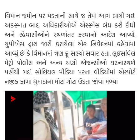
વિમાન જમીન પર પડતાની સાથે જ તેમાં આગ લાગી ગઈ.
અકસ્માત બાદ, અધિકારીઓએ એરસ્પેસ બંધ કરી દીધી
અને રહેવાસીઓને સ્થળાંતર કરવાનો આદેશ આપ્યો.
યુપીએસ દ્વારા જારી કરાયેલા એક નિવેદનમાં કહેવામાં
આવ્યું છે કે વિમાનમાં ત્રણ ક્રૂ સભ્યો સવાર હતા. લુઇસવિલે
મેટ્રો પોલીસ અને અન્ય ઘણી એજન્સીઓ ઘટનાસ્થળે
પહોંચી ગઈ. સોશિયલ મીડિયા પરના વીડિયોમાં એરપોર્ટ
નજીક કાળા ધુમાડાના મોટા ગોટા ઉડતા જોવા મળ્યા