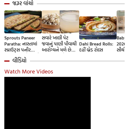
જરૂર વાંચો
Sprouts Paneer
સવારે ખાલી પેટ
Baby 
Paratha: નાસ્તામાં
જવાનું પાણી પીવાથી
Dahi Bread Rolls:
2026-
સ્પ્રાઉટ્સ પનીર
આરોગ્યને મળે છે
દહીં બ્રેડ રોલ્સ
સૌથી 
પરાઠા બનાવો, તમને
ફાયદા... ચાલો
ટૂંકા ન
વીડિયો
પ્રોટીનનો ડબલ ડોઝ
જાણીએ તેના ફાયદા
ટોચના
મળશે
અને ઉપયોગ કરવાની
યાદી 
Watch More Videos
યોગ્ય રીત