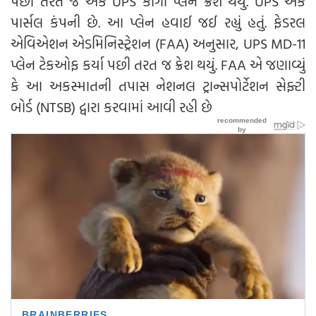
પછી તરત જ એક UPS કાર્ગો પ્લેન ક્રેશ થયું. UPS એક
પાર્સલ કંપની છે. આ પ્લેન હવાઈ જઈ રહ્યું હતું. ફેડરલ
એવિએશન એડમિનિસ્ટ્રેશન (FAA) અનુસાર, UPS MD-11
પ્લેન ટેકઓફ કર્યા પછી તરત જ ક્રેશ થયું. FAA એ જણાવ્યું
કે આ અકસ્માતની તપાસ નેશનલ ટ્રાન્સપોર્ટેશન સેફ્ટી
બોર્ડ (NTSB) દ્વારા કરવામાં આવી રહી છે