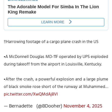
‼️Harrowing footage of a cargo plane crash in the US
▪️A McDonnell Douglas MD-11F operated by UPS exploded
during takeoff from the airport in Louisville, Kentucky.
▪️After the crash, a powerful explosion and a large plume
of black smoke rose short of the runway at Muhammed…
pic.twitter.com/XwQMdAj8Vl
— Bernadette (@BDooher)
November 4, 2025