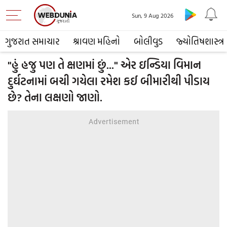
Sun, 9 Aug 2026
ગુજરાત સમાચાર
શ્રાવણ મહિનો
બોલીવુડ
જ્યોતિષશાસ્ત્ર
"હું હજુ પણ તે ક્ષણમાં છું..." એર ઇન્ડિયા વિમાન
દુર્ઘટનામાં બચી ગયેલા રમેશ કઈ બીમારીથી પીડાય
છે? તેના લક્ષણો જાણો.