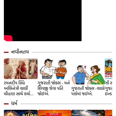
નવીનતમ
રમનદીપ સિંહે
ગુજરાતી જોક્સ - મને
ઝી સ્ટુ
અભિનેત્રી ચાર્લી
શિવજી જેવા પતિ
ગુજરાતી જોક્સ -ચાલો
ગુજરાત
ચૌહાણ સાથે કર્યા
જોઈએ.
પાર્કમાં જઈએ.
ઇન્ડસ્ટ્
લગ્ન, જશ્નમાં ક્રિકેટ
આગમન, 
ધર્મ
જગતના કલાકારોની
રાંદેરિ
હાજરી
ચેરી' સ
શરૂઆત;