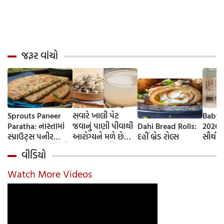
જરૂર વાંચો
Sprouts Paneer
સવારે ખાલી પેટ
Baby 
Paratha: નાસ્તામાં
જવાનું પાણી પીવાથી
Dahi Bread Rolls:
2026-
સ્પ્રાઉટ્સ પનીર
આરોગ્યને મળે છે
દહીં બ્રેડ રોલ્સ
સૌથી 
પરાઠા બનાવો, તમને
ફાયદા... ચાલો
ટૂંકા ન
વીડિયો
પ્રોટીનનો ડબલ ડોઝ
જાણીએ તેના ફાયદા
ટોચના
મળશે
અને ઉપયોગ કરવાની
યાદી 
Watch More Videos
યોગ્ય રીત