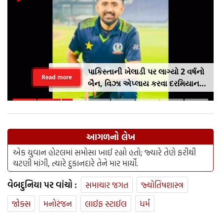
પાકિસ્તાની ખેલાડી પર લાગ્યો 2 વર્ષનો
Read more
બૈન, વિઝા એપ્લાય કરવા દરમિયાન
આપી ખોટી માહિતી
આગળનો લેખ
એક યુવાન હોટલમાં સમોસા ખાઈ રહ્યો હતો; જ્યારે તેણે ફરીથી
ચટણી માંગી, ત્યારે દુકાનદારે તેને માર માર્યો.
વેબદુનિયા પર વાંચો :
સમાચાર જગત
જ્યોતિષશાસ્ત્ર
જોક્સ
મનોરંજન
લાઈફ સ્ટાઈલ
ધર્મ