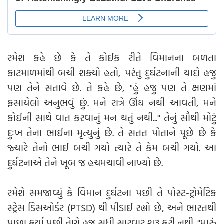
રમેશ કહે છે કે તે કોઈક રીતે વિમાનના બળતા
કાટમાળમાંથી બચી શક્યો હતો, પરંતુ દુર્ઘટનાની યાદો હજુ
પણ તેને સતાવે છે. તે કહે છે, "હું હજુ પણ તે ક્ષણમાં
ફસાયેલો અનુભવું છું. મને રાત્રે ઊંઘ નથી આવતી, મને
કોઈની સાથે વાત કરવાનું મન થતું નથી..." તેનું સૌથી મોટું
દુઃખ તેના ભાઈના મૃત્યુનું છે. તે સતત પોતાને પૂછે છે કે
જ્યારે તેનો ભાઈ બચી ગયો ત્યારે તે કેમ બચી ગયો. આ
દુર્ઘટનાએ તેને ખૂબ જ હચમચાવી નાખ્યો છે.
રમેશે સમજાવ્યું કે વિમાન દુર્ઘટના પછી તે પોસ્ટ-ટ્રોમેટિક
સ્ટ્રેસ ડિસઓર્ડર (PTSD) થી પીડાઈ રહ્યો છે, અને ભારતથી
પાછા ફર્યા પછી તેણે હજુ સુધી સારવાર શરૂ કરી નથી. "મારું