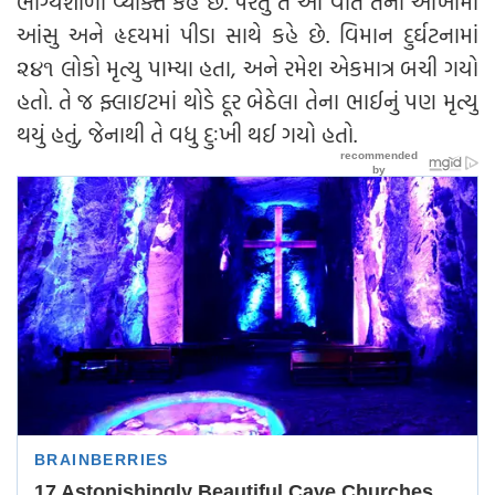
ભાગ્યશાળી વ્યક્તિ કહે છે. પરંતુ તે આ વાત તેની આંખોમાં
આંસુ અને હૃદયમાં પીડા સાથે કહે છે. વિમાન દુર્ઘટનામાં
૨૪૧ લોકો મૃત્યુ પામ્યા હતા, અને રમેશ એકમાત્ર બચી ગયો
હતો. તે જ ફ્લાઇટમાં થોડે દૂર બેઠેલા તેના ભાઈનું પણ મૃત્યુ
થયું હતું, જેનાથી તે વધુ દુઃખી થઈ ગયો હતો.