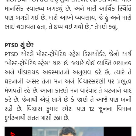
માનસિક સ્વાસ્થ્ય બગડ્યું છે, અને મારી આર્થિક સ્થિતિ
પણ બગડી ગઈ છે. મારો આખો વ્યવસાય, જે હું અને મારો
ભાઈ ચલાવતા હતા, તે ઠપ્પ થઈ ગયો છે," તેમણે કહ્યું.
PTSD શું છે?
PTSD એટલે પોસ્ટ-ટ્રોમેટિક સ્ટ્રેસ ડિસઓર્ડર, જેનો અર્થ
"પોસ્ટ-ટ્રોમેટિક સ્ટ્રેસ" થાય છે. જ્યારે કોઈ વ્યક્તિ ભયાનક
અને પીડાદાયક અકસ્માતનો અનુભવ કરે છે, ત્યારે તે
ઘટનાની અસર તેના મન અને વિચારસરણી પર પ્રભુત્વ
મેળવતી રહે છે. આના કારણે મન વારંવાર તે ઘટનાને યાદ
કરે છે, જેનાથી એવું લાગે છે કે જાણે તે આજે પણ બની
રહી છે. વિશ્વાસ કુમાર રમેશ પણ 12 જૂનના વિમાન
દુર્ઘટનાથી સતત ત્રાસી રહ્યા છે.