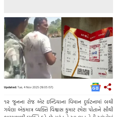
Updated:
Tue, 4 Nov 2025 (18:05 IST)
૧૨ જૂનના રોજ એર ઇન્ડિયાના વિમાન દુર્ઘટનામાં બચી
ગયેલા એકમાત્ર વ્યક્તિ વિશ્વાસ કુમાર રમેશ પોતાને સૌથી