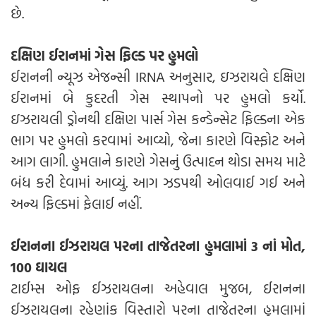
છે.
દક્ષિણ ઈરાનમાં ગેસ ફિલ્ડ પર હુમલો
ઈરાનની ન્યૂઝ એજન્સી IRNA અનુસાર, ઇઝરાયલે દક્ષિણ
ઈરાનમાં બે કુદરતી ગેસ સ્થાપનો પર હુમલો કર્યો.
ઇઝરાયલી ડ્રોનથી દક્ષિણ પાર્સ ગેસ કન્ડેન્સેટ ફિલ્ડના એક
ભાગ પર હુમલો કરવામાં આવ્યો, જેના કારણે વિસ્ફોટ અને
આગ લાગી. હુમલાને કારણે ગેસનું ઉત્પાદન થોડા સમય માટે
બંધ કરી દેવામાં આવ્યું. આગ ઝડપથી ઓલવાઈ ગઈ અને
અન્ય ફિલ્ડમાં ફેલાઈ નહીં.
ઈરાનના ઈઝરાયલ પરના તાજેતરના હુમલામાં 3 નાં મોત,
100 ઘાયલ
ટાઈમ્સ ઓફ ઈઝરાયલના અહેવાલ મુજબ, ઈરાનના
ઈઝરાયલના રહેણાંક વિસ્તારો પરના તાજેતરના હુમલામાં