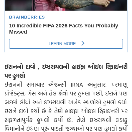
ઇરાનનો દાવો , ઇઝરાયલની હાઇફા ઓઇલ રિફાઇનરી
પર હુમલો
ઈરાનની સમાચાર એજન્સી IRNA અનુસાર, પરમાણુ
પ્રોજેક્ટ્સ, ગેસ અને તેલ ક્ષેત્રો પર હુમલા પછી, ઇરાને પણ
બદલો લીધો અને ઇઝરાયલી અનેક સ્થળોએ હુમલો કર્યો.
ઇરાને દાવો કર્યો છે કે તેણે હાઇફા ઓઇલ રિફાઇનરી પર
સફળતાપૂર્વક હુમલો કર્યો છે. તેણે ઇઝરાયલી લડાકુ
વિમાનોને ઇંધણ પૂરું પાડતી જગ્યાઓ પર પણ હુમલો કર્યો