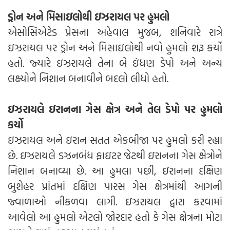
ડ્રોન અને મિસાઇલોથી ઇઝરાયલ પર હુમલો
એસોસિએટેડ પ્રેસના અહેવાલ મુજબ, શનિવારે રાત્રે
ઇઝરાયલ પર ડ્રોન અને મિસાઇલોથી નવો હુમલો શરૂ કર્યો
હતો. જ્યારે ઇઝરાયલે તેના બે ઇંધણ ડેપો અને અન્ય
લક્ષ્યોને નિશાન બનાવીને બદલો લીધો હતો.
ઇઝરાયલે ઇરાનના ગેસ ક્ષેત્ર અને તેલ ડેપો પર હુમલો
કર્યો
ઇઝરાયલ અને ઇરાન સતત એકબીજા પર હુમલો કરી રહ્યા
છે. ઇઝરાયલે ડઝનબંધ ફાઇટર જેટથી ઇરાનના ગેસ ક્ષેત્રોને
નિશાન બનાવ્યા છે. આ હુમલા પછી, ઇરાનના દક્ષિણ
બુશેહર પ્રાંતમાં દક્ષિણ પારસ ગેસ ક્ષેત્રમાંથી આગની
જ્વાળાઓ નીકળવા લાગી. ઇઝરાયલ દ્વારા કરવામાં
આવેલો આ હુમલો એટલો જોરદાર હતો કે ગેસ ક્ષેત્રના મોટા