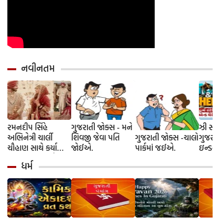
નવીનતમ
રમનદીપ સિંહે
ગુજરાતી જોક્સ - મને
ઝી સ્ટુ
અભિનેત્રી ચાર્લી
શિવજી જેવા પતિ
ગુજરાતી જોક્સ -ચાલો
ગુજરાત
ચૌહાણ સાથે કર્યા
જોઈએ.
પાર્કમાં જઈએ.
ઇન્ડસ્ટ્
લગ્ન, જશ્નમાં ક્રિકેટ
આગમન, 
ધર્મ
જગતના કલાકારોની
રાંદેરિ
હાજરી
ચેરી' સ
શરૂઆત;
રિલીઝ