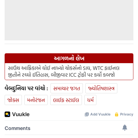
આગળનો લેખ
સાઉથ આફ્રિકાએ ઘોઈ નાખ્યો ચોકર્સનો ડાઘ, WTC ફાઈનલ
જીતીને રચ્યો ઈતિહાસ, બીજીવાર ICC ટ્રોફી પર કર્યો કબજો
વેબદુનિયા પર વાંચો :
સમાચાર જગત
જ્યોતિષશાસ્ત્ર
જોક્સ
મનોરંજન
લાઈફ સ્ટાઈલ
ધર્મ