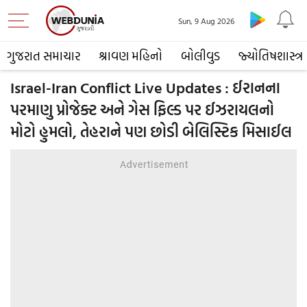
Sun, 9 Aug 2026
ગુજરાત સમાચાર
શ્રાવણ મહિનો
બોલીવુડ
જ્યોતિષશાસ્ત્ર
Israel-Iran Conflict Live Updates : ઈરાનના
પરમાણુ પ્રોજેક્ટ અને ગેસ ફિલ્ડ પર ઈઝરાયલનો
મોટો હુમલો, તેહરાને પણ છોડી બેલિસ્ટિક મિસાઈલ