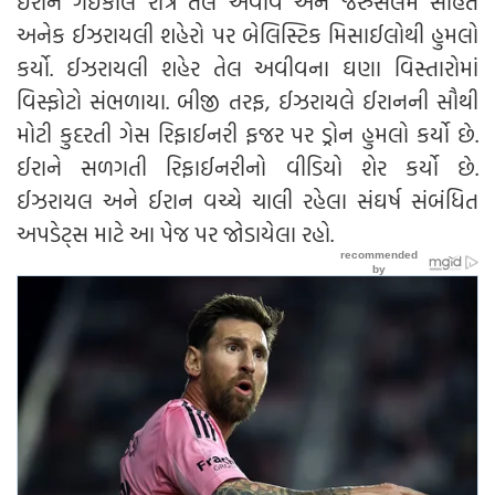
ઈરાને ગઈકાલે રાત્રે તેલ અવીવ અને જેરુસલેમ સહિત
અનેક ઈઝરાયલી શહેરો પર બેલિસ્ટિક મિસાઈલોથી હુમલો
કર્યો. ઈઝરાયલી શહેર તેલ અવીવના ઘણા વિસ્તારોમાં
વિસ્ફોટો સંભળાયા. બીજી તરફ, ઈઝરાયલે ઈરાનની સૌથી
મોટી કુદરતી ગેસ રિફાઈનરી ફજર પર ડ્રોન હુમલો કર્યો છે.
ઈરાને સળગતી રિફાઈનરીનો વીડિયો શેર કર્યો છે.
ઈઝરાયલ અને ઈરાન વચ્ચે ચાલી રહેલા સંઘર્ષ સંબંધિત
અપડેટ્સ માટે આ પેજ પર જોડાયેલા રહો.