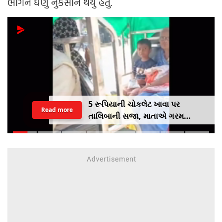
ભાગને ઘણું નુકસાન થયું હતું.
5 રૂપિયાની ચોકલેટ ખાવા પર
Read more
તાલિબાની સજા, માતાએ ગરમ
ચપ્પુથી પુત્રના પગમાં આપ્યો ડામ,
દરવાજા બંધ કરીને નીકળી ગઈ પાર્ટીમાં