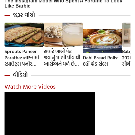
જરૂર વાંચો
Sprouts Paneer
સવારે ખાલી પેટ
Baby 
Paratha: નાસ્તામાં
જવાનું પાણી પીવાથી
Dahi Bread Rolls:
2026-
સ્પ્રાઉટ્સ પનીર
આરોગ્યને મળે છે
દહીં બ્રેડ રોલ્સ
સૌથી 
પરાઠા બનાવો, તમને
ફાયદા... ચાલો
ટૂંકા ન
વીડિયો
પ્રોટીનનો ડબલ ડોઝ
જાણીએ તેના ફાયદા
ટોચના
મળશે
અને ઉપયોગ કરવાની
યાદી 
Watch More Videos
યોગ્ય રીત