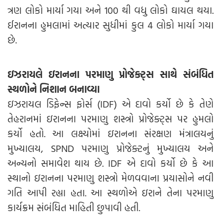
ત્રણ લોકો માર્યા ગયા અને 100 થી વધુ લોકો ઘાયલ થયા.
ઈરાનના હુમલામાં અત્યાર સુધીમાં કુલ 4 લોકો માર્યા ગયા
છે.
ઇઝરાયલે ઇરાનના પરમાણુ પ્રોજેક્ટ્સ સાથે સંબંધિત
સ્થળોને નિશાન બનાવ્યા
ઇઝરાયલ ડિફેન્સ ફોર્સ (IDF) એ દાવો કર્યો છે કે તેણે
તેહરાનમાં ઇરાનના પરમાણુ શસ્ત્રો પ્રોજેક્ટ્સ પર હુમલો
કર્યો હતો. આ લક્ષ્યોમાં ઇરાનના સંરક્ષણ મંત્રાલયનું
મુખ્યાલય, SPND પરમાણુ પ્રોજેક્ટનું મુખ્યાલય અને
અન્યનો સમાવેશ થાય છે. IDF એ દાવો કર્યો છે કે આ
સ્થાનો ઇરાનના પરમાણુ શસ્ત્રો મેળવવાના પ્રયાસોને નવી
ગતિ આપી રહ્યા હતા. આ સ્થળોએ ઇરાને તેના પરમાણુ
કાર્યક્રમ સંબંધિત માહિતી છુપાવી હતી.