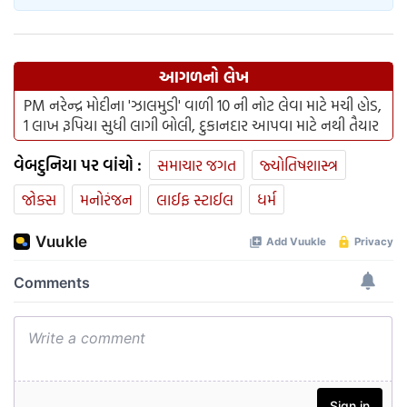
આગળનો લેખ
PM નરેન્દ્ર મોદીના 'ઝાલમુડી' વાળી 10 ની નોટ લેવા માટે મચી હોડ,
1 લાખ રૂપિયા સુધી લાગી બોલી, દુકાનદાર આપવા માટે નથી તૈયાર
વેબદુનિયા પર વાંચો :
સમાચાર જગત
જ્યોતિષશાસ્ત્ર
જોક્સ
મનોરંજન
લાઈફ સ્ટાઈલ
ધર્મ