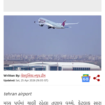
Written By:
વેબદુનિયા ન્યુઝ ટીમ
Updated:
Sat, 25 Apr 2026 (16:05 IST)
tehran airport
મધ્ય પૂર્વમાં ચાલી રહેલા તણાવ વચ્ચે, કેટલાક સારા