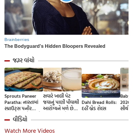
જરૂર વાંચો
Sprouts Paneer
સવારે ખાલી પેટ
Baby 
Paratha: નાસ્તામાં
જવાનું પાણી પીવાથી
Dahi Bread Rolls:
2026-
સ્પ્રાઉટ્સ પનીર
આરોગ્યને મળે છે
દહીં બ્રેડ રોલ્સ
સૌથી 
પરાઠા બનાવો, તમને
ફાયદા... ચાલો
ટૂંકા ન
વીડિયો
પ્રોટીનનો ડબલ ડોઝ
જાણીએ તેના ફાયદા
ટોચના
મળશે
અને ઉપયોગ કરવાની
યાદી 
Watch More Videos