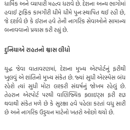
ધાર્મિક અને વ્યાપારી મહત્વ ધરાવે છે. દેશના અન્ય ભાગોમાં
હવાઈ ટ્રાફિક કામગીરી ધીમે ધીમે પુનઃસ્થાપિત થઈ રહી છે,
જે દર્શાવે છે કે ઈરાન હવે તેની નાગરિક સેવાઓને સામાન્ય
બનાવવાનો પ્રયાસ કરી રહ્યું છે.
દુનિયાએ રાહતનો શ્વાસ લીધો
યુદ્ધ જેવા વાતાવરણમાં, દેશના મુખ્ય એરપોર્ટનું ફરીથી
ખુલવું એ શાંતિનો મુખ્ય સંકેત છે. જ્યાં સુધી એરસ્પેસ બંધ
રહેશે ત્યાં સુધી મોટા લશ્કરી સંઘર્ષનું જોખમ રહેલું છે.
તેહરાન એરપોર્ટ પરથી વાણિજ્યિક ફ્લાઇટ્સ ફરી શરૂ
થવાથી સંકેત મળે છે કે સુરક્ષા હવે પહેલા કરતાં વધુ સારી
છે અને નાગરિક ઉડ્ડયન માટેનો ખતરો ઓછો થયો છે.