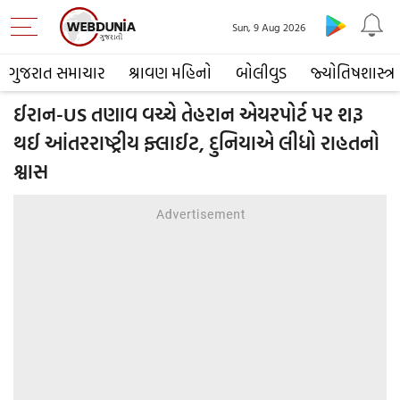
Sun, 9 Aug 2026
ગુજરાત સમાચાર
શ્રાવણ મહિનો
બોલીવુડ
જ્યોતિષશાસ્ત્ર
ઈરાન-US તણાવ વચ્ચે તેહરાન એયરપોર્ટ પર શરૂ
થઈ આંતરરાષ્ટ્રીય ફ્લાઈટ, દુનિયાએ લીધો રાહતનો
શ્વાસ