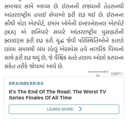
સમાચાર સામે આવ્યા છે. ઈરાનની રાજધાની તેહરાનથી
આંતરરાષ્ટ્રીય હવાઈ સેવાઓ ફરી શરૂ થઈ છે. ઈરાનના
સૌથી મોટા એરપોર્ટ, ઇમામ ખોમેની ઇન્ટરનેશનલ એરપોર્ટ
(IKA) એ શનિવારે સવારે આંતરરાષ્ટ્રીય મુસાફરોની
ફ્લાઇટ્સ ફરી શરૂ કરી. યુદ્ધ જેવી પરિસ્થિતિઓને કારણે
લાંબા સમયથી બંધ રહેલું એરસ્પેસ હવે નાગરિક વિમાનો
સાથે ફરી શરૂ થયું છે, જે વૈશ્વિક સ્તરે તણાવ ઓછો કરવાના
સંકેત તરીકે જોવામાં આવે છે.