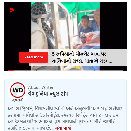
5 રૂપિયાની ચોકલેટ ખાવા પર
Read more
તાલિબાની સજા, માતાએ ગરમ
ચપ્પુથી પુત્રના પગમાં આપ્યો ડામ,
દરવાજા બંધ કરીને નીકળી ગઈ પાર્ટીમાં
About Writer
વેબદુનિયા ન્યુઝ ટીમ
અમારા સ્ટ્રિંગર્સ, વિશ્વસનીય સ્ત્રોતો અને અનુભવી પત્રકારો દ્વારા તૈયાર
કરવામાં આવેલી ગ્રાઉંડ રિપોર્ટ્સ, સ્પેશ્યલ રિપોર્ટ્સ અને રીયલ ટાઈમ
અપડેટ્સને વરિષ્ઠ સંપાદકો દ્વારા સાવધાનીપૂર્વક તપાસીને જાણીને
પ્રકાશિત કરવામાં આવે છે....
બધા વાંચો