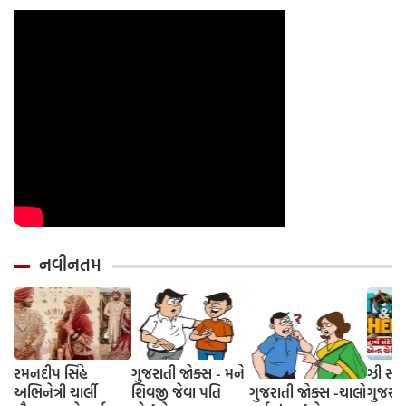
યોગ્ય રીત
નવીનતમ
રમનદીપ સિંહે
ગુજરાતી જોક્સ - મને
ઝી સ્ટુ
અભિનેત્રી ચાર્લી
શિવજી જેવા પતિ
ગુજરાતી જોક્સ -ચાલો
ગુજરાત