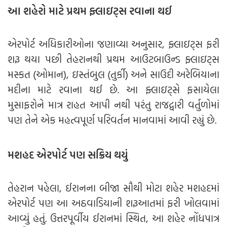
આ શહેરો માટે પ્રથમ ફ્લાઇટ્સ રવાના થઈ
એરપોર્ટ અધિકારીઓના જણાવ્યા અનુસાર, ફ્લાઇટ્સ ફરી
શરૂ થયા પછી તેહરાનથી પ્રથમ આઉટબાઉન્ડ ફ્લાઇટ્સ
મસ્કત (ઓમાન), ઇસ્તંબુલ (તુર્કી) અને સાઉદી અરેબિયાના
મદીના માટે રવાના થઈ છે. આ ફ્લાઇટ્સે ફસાયેલા
મુસાફરોને માત્ર રાહત આપી નથી પરંતુ રાજદ્વારી વર્તુળોમાં
પણ તેને એક મહત્વપૂર્ણ પરિવર્તન માનવામાં આવી રહ્યું છે.
મશહદ એરપોર્ટ પણ સક્રિય થયું
તેહરાન પહેલા, ઈરાનના બીજા સૌથી મોટા શહેર મશહદમાં
એરપોર્ટ પણ આ અઠવાડિયાની શરૂઆતમાં ફરી ખોલવામાં
આવ્યું હતું. ઉત્તરપૂર્વીય ઈરાનમાં સ્થિત, આ શહેર નોંધપાત્ર