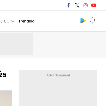
Follow us
્ટાઈલ
Trending
રેક