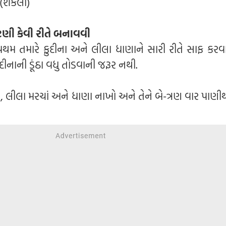
શેકેલી)
ટણી કેવી રીતે બનાવવી
રથમ તમારે ફુદીના અને લીલા ધાણાને સારી રીતે સાફ કરવા
ફુદીનાની ડૂંઠા વધુ તોડવાની જરૂર નથી.
, લીલા મરચાં અને ધાણા નાખો અને તેને બે-ત્રણ વાર પાણીથ