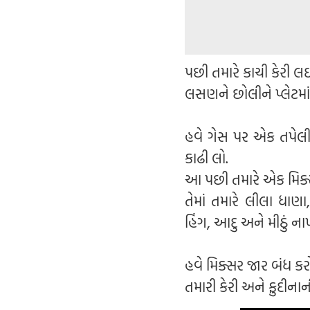
પછી તમારે કાચી કેરી લઈ
લસણને છોલીને પ્લેટમાં
હવે ગેસ પર એક તપેલી
કાઢી લો.
આ પછી તમારે એક મિક્સર
તેમાં તમારે લીલા ધાણા
હિંગ, આદુ અને મીઠું નાખ
હવે મિક્સર જાર બંધ 
તમારી કેરી અને ફુદીના