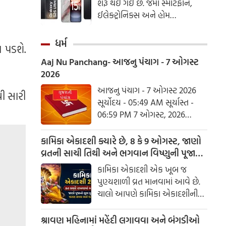
શરૂ થઈ ગઈ છે. જેમા સ્માર્ટફોન,
આદર અને કરુણા દર્શાવવાની
ઈલેક્ટ્રોનિક્સ અને હોમ
અપીલ કરી છે.
અપ્લાયંસેજ પર ભારે છૂટ મળી રહી
છે
ધર્મ
 પડશે.
Aaj Nu Panchang- આજનુ પંચાગ - 7 ઓગસ્ટ
2026
આજનુ પંચાગ - 7 ઓગસ્ટ 2026
ી સારી
સૂર્યોદય - 05:49 AM સૂર્યાસ્ત -
06:59 PM 7 ઓગસ્ટ, 2026
શુક્રવાર આષાઢ વદ નોમ - વિક્રમ
સંવત 2082
કામિકા એકાદશી ક્યારે છે, 8 કે 9 ઓગસ્ટ, જાણો
વ્રતની સાચી તિથી અને ભગવાન વિષ્ણુની પૂજાનું
શુભ મુહૂર્ત
કામિકા એકાદશી એક ખૂબ જ
પુણ્યશાળી વ્રત માનવામાં આવે છે.
ચાલો આપણે કામિકા એકાદશીની
ચોક્કસ તારીખ અને આ દિવસે પૂજા
કરવાનો શુભ સમય જાણીએ.
શ્રાવણ મહિનામાં મહેંદી લગાવવા અને બંગડીઓ