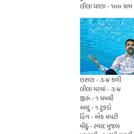
લીલા ધાણા - ૧૦૦ ગ્રામ
લસણ - ૩-૪ કળી
લીલા મરચાં - ૩-૪
જીરું - ૧ ચમચી
આદુ - ૧ ટુકડો
હિંગ - એક ચપટી
મીઠું - સ્વાદ મુજબ