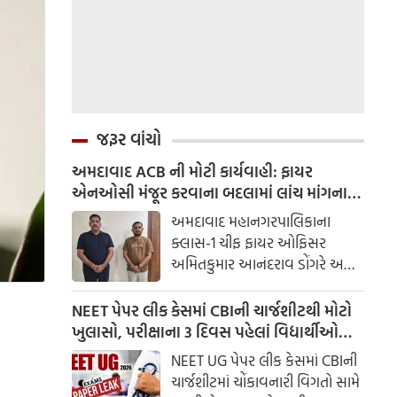
જરૂર વાંચો
અમદાવાદ ACB ની મોટી કાર્યવાહી: ફાયર
એનઓસી મંજૂર કરવાના બદલામાં લાંચ માંગનાર
ચીફ ફાયર ઓફિસર સામે ગુનો દાખલ
અમદાવાદ મહાનગરપાલિકાના
ક્લાસ-1 ચીફ ફાયર ઓફિસર
અમિતકુમાર આનંદરાવ ડોંગરે અને
તેમના વતી લાંચ લેનાર એક ખાનગી
વ્યક્તિ ભાવસિંહ ઝાલાને લાંચ
NEET પેપર લીક કેસમાં CBIની ચાર્જશીટથી મોટો
રુશ્વત વિરોધી બ્યુરો (ACB) દ્વારા ટ્રેપ
ખુલાસો, પરીક્ષાના 3 દિવસ પહેલાં વિદ્યાર્થીઓ
ગોઠવીને રંગેહાથ ઝડપી લેવામાં
સુધી પહોંચ્યા હતા સવાલો
NEET UG પેપર લીક કેસમાં CBIની
આવ્યા છે.
ચાર્જશીટમાં ચોંકાવનારી વિગતો સામે