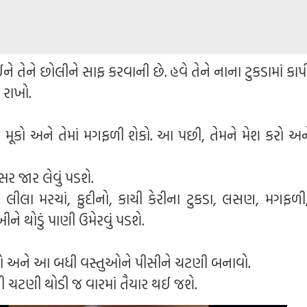
ને તેને છોલીને સાફ કરવાની છે. હવે તેને નાના ટુકડામાં કાપ
 રાખો.
 મૂકો અને તેમાં મગફળી શેકો. આ પછી, તેમને મેશ કરો અ
 જાર લેવું પડશે.
, લીલા મરચાં, ફુદીનો, કાચી કેરીના ટુકડા, લસણ, મગફળી, 
ીને થોડું પાણી ઉમેરવું પડશે.
કરો અને આ બધી વસ્તુઓને પીસીને ચટણી બનાવો.
ની ચટણી થોડી જ વારમાં તૈયાર થઈ જશે.