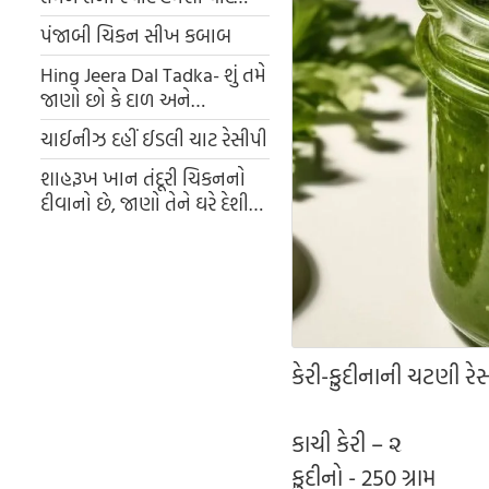
રહેશે
પંજાબી ચિકન સીખ કબાબ
Hing Jeera Dal Tadka- શું તમે
જાણો છો કે દાળ અને
શાકભાજીમાં હિંગ-જીરું મિક્સ
ચાઈનીઝ દહીં ઈડલી ચાટ રેસીપી
કરવાથી શું થાય છે?
શાહરૂખ ખાન તંદૂરી ચિકનનો
દીવાનો છે, જાણો તેને ઘરે દેશી
રીતે બનાવવાની ટિપ્સ
કેરી-ફુદીનાની ચટણી રે
કાચી કેરી – ૨
ફુદીનો - 250 ગ્રામ