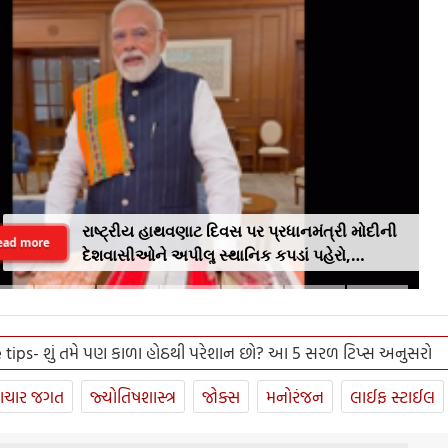
રાષ્ટ્રીય હાથવણાટ દિવસ પર પ્રધાનમંત્રી મોદીની
ead more
દેશવાસીઓને અપીલૢ સ્થાનિક કપડાં પહેરો,
'GRWM' ટ્રેન્ડ ફોલો કરો
e tips- શું તમે પણ કાળા હોઠથી પરેશાન છો? આ 5 સરળ ટિપ્સ અનુસરો
ાચાર જગત
જ્યોતિષશાસ્ત્ર
જોક્સ
મનોરંજન
લાઈફ સ્ટાઈલ