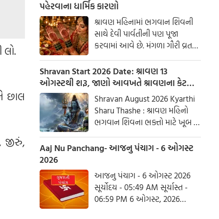
પહેરવાના ધાર્મિક કારણો
શ્રાવણ મહિનામાં ભગવાન શિવની
સાથે દેવી પાર્વતીની પણ પૂજા
કરવામાં આવે છે. મંગળા ગૌરી વ્રત
ી લો.
અને હરિયાળી તીજ જેવા પ્રસંગોએ
મહેંદી લગાવવી અને લીલા રંગના
Shravan Start 2026 Date: શ્રાવણ 13
કપડાં પહેરવા એ પતિના લાંબા
ઓગસ્ટથી શરૂ, જાણો આવખતે શ્રાવણના કેટલા
આયુષ્ય અને સુખી દામ્પત્ય જીવન
સોમવાર રહેશે
ને છાલ
Shravan August 2026 Kyarthi
માટે શુભ માનવામાં આવે છે.
Sharu Thashe : શ્રાવણ મહિનો
આપણી પરંપરાઓમાં, સ્ત્રીઓને
ભગવાન શિવના ભક્તો માટે ખૂબ જ
પ્રકૃતિનું સ્વરૂપ માનવામાં આવે છે.
ખાસ છે. આ મહિનામાં ભગવાન
જીરું,
શિવની પૂજા કરવાથી ઈચ્છાઓ
Aaj Nu Panchang- આજનુ પંચાગ - 6 ઓગસ્ટ
ઝડપથી પૂર્ણ થાય છે. ધાર્મિક
2026
માન્યતાઓ અનુસાર, ભગવાન શિવે
આજનુ પંચાગ - 6 ઓગસ્ટ 2026
આ મહિનામાં દેવી પાર્વતીને પોતાની
સૂર્યોદય - 05:49 AM સૂર્યાસ્ત -
પત્ની તરીકે સ્વીકાર્યા હતા. ચાલો
06:59 PM 6 ઓગસ્ટ, 2026
જાણીએ કે આ વર્ષે શ્રાવણમાં કેટલા
ગુરૂવાર આષાઢ વદ આઠમ - વિક્રમ
સોમવાર હશે.