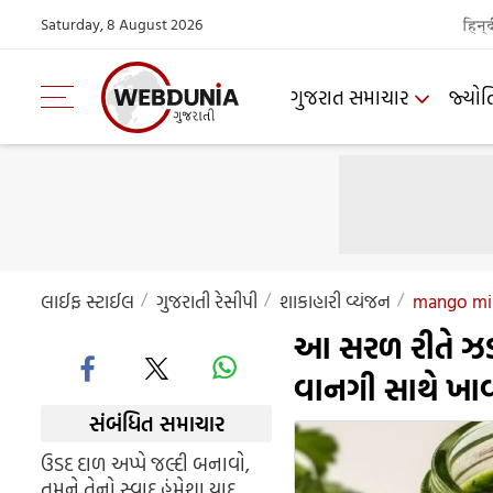
Saturday, 8 August 2026
हिन्
ગુજરાત સમાચાર
જ્યોત
લાઈફ સ્ટાઈલ
ગુજરાતી રેસીપી
શાકાહારી વ્યંજન
mango min
આ સરળ રીતે ઝડપ
વાનગી સાથે ખા
સંબંધિત સમાચાર
ઉડદ દાળ અપ્પે જલ્દી બનાવો,
તમને તેનો સ્વાદ હંમેશા યાદ