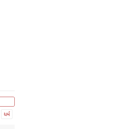
સંવત 2082
ધર્મ