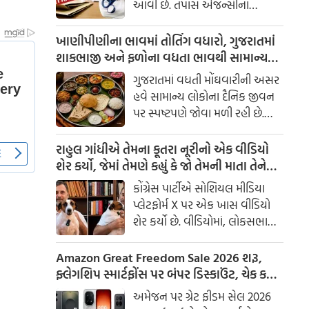
આવી છે. તપાસ એજન્સીના
જણાવ્યા મુજબ, પરીક્ષાના લગભગ
ત્રણ દિવસ પહેલાં જ NEETના પ્રશ્નો
ખાણીપીણીના ભાવમાં તોતિંગ વધારો, ગુજરાતમાં
કેટલાક વિદ્યાર્થીઓ સુધી પહોંચાડી
શાકભાજી અને ફળોના વધતા ભાવથી સામાન્ય
દેવામાં આવ્યા હતા. આ માટે એક
લોકો પર મોંઘવારીનો માર
ગુજરાતમાં વધતી મોંઘવારીની અસર
સંગઠિત નેટવર્ક દ્વારા સમગ્ર ઘટનાને
હવે સામાન્ય લોકોના દૈનિક જીવન
અંજામ આપવામાં આવ્યો હોવાનો
પર સ્પષ્ટપણે જોવા મળી રહી છે.
તપાસમાં ખુલાસો થયો છે.
ખાસ કરીને શાકભાજી અને ફળોના
ભાવમાં વધારો થતાં ઘરનું બજેટ
રાહુલ ગાંધીએ તેમના કૂતરા નૂરીનો એક વીડિયો
ખોરવાઈ રહ્યું છે. રોજિંદા ભોજનમાં
શેર કર્યો, જેમાં તેમણે કહ્યું કે જો તેમની માતા તેને
ઉપયોગમાં આવતી વસ્તુઓ મોંઘી
જોશે તો તે નારાજ થશે, પણ તેઓ સંભાળી લેશે.
કોંગ્રેસ પાર્ટીએ સોશિયલ મીડિયા
બનતાં મધ્યમવર્ગીય અને સામાન્ય
પ્લેટફોર્મ X પર એક ખાસ વીડિયો
પરિવારો માટે ઘરખર્ચનું સંચાલન
શેર કર્યો છે. વીડિયોમાં, લોકસભામાં
મુશ્કેલ બની રહ્યું છે.
વિપક્ષના નેતા રાહુલ ગાંધી તેમની
માતા સોનિયા ગાંધીના પાલતુ કૂતરા,
Amazon Great Freedom Sale 2026 શરૂ,
નૂરી સાથે સમય વિતાવતા જોવા મળે
ફ્લેગશિપ સ્માર્ટફોંસ પર બંપર ડિસ્કાઉંટ, ચેક કરો
છે. વીડિયો દ્વારા, કોંગ્રેસ પાર્ટીએ
ઓફર
અમેજન પર ગ્રેટ ફીડમ સેલ 2026
લોકોને મૂંગા પ્રાણીઓ પ્રત્યે પ્રેમ,