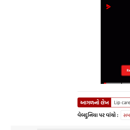
R
આગળનો લેખ
Lip car
વેબદુનિયા પર વાંચો :
સમ