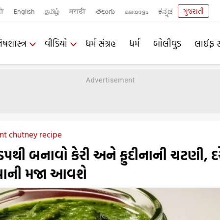
दी
English
தமிழ்
मराठी
తెలుగు
മലയാളം
ಕನ್ನಡ
ગુજરાતી
િષશાસ્ત્ર
વીડિયો
ધર્મ સંગ્રહ
ધર્મ
બોલીવુડ
લાઈફ સ
t chutney recipe
થી બનાવો કેરી અને ફુદીનાની ચટણી, દ
વાની મજા આવશે