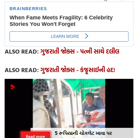
ALSO READ:
ગુજરાતી જોક્સ - પત્ની સાથે દલીલ
ALSO READ:
ગુજરાતી જોક્સ - કંજૂસાઈની હદ!
5 રૂપિયાની ચોકલેટ ખાવા પર
Read more