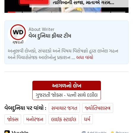
તાલિબાની સજા, માતાએ ગરમ
ચપ્પુથી પુત્રના પગમાં આપ્યો ડામ,
દરવાજા બંધ કરીને નીકળી ગઈ પાર્ટીમાં
About Writer
વેબ દુનિયા ફીચર ટીમ
અનુભવી લેખકો, સંપાદકો અને વિષય વિશેષજ્ઞો દ્વારા લખેલ ગહન
અને વિચારોત્તેજક આલેખોનુ પ્રકાશન ....
બધા વાંચો
આગળનો લેખ
ગુજરાતી જોક્સ - પત્ની સાથે દલીલ
વેબદુનિયા પર વાંચો :
સમાચાર જગત
જ્યોતિષશાસ્ત્ર
જોક્સ
મનોરંજન
લાઈફ સ્ટાઈલ
ધર્મ