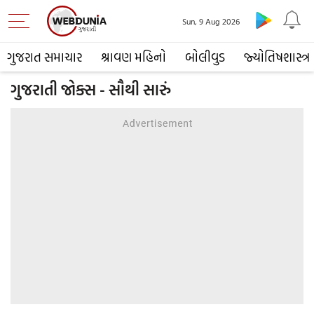
Sun, 9 Aug 2026
ગુજરાત સમાચાર
શ્રાવણ મહિનો
બોલીવુડ
જ્યોતિષશાસ્ત્ર
ગુજરાતી જોક્સ - સૌથી સારું