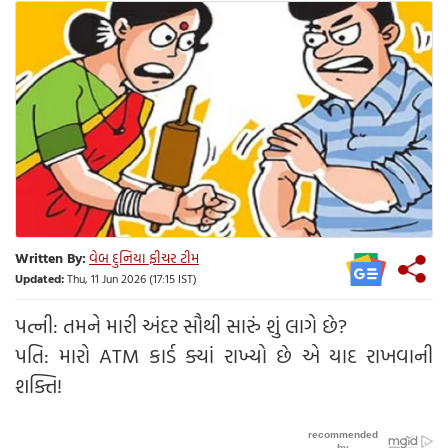
Written By:
વેબ દુનિયા ફીચર ટીમ
Updated:
Thu, 11 Jun 2026 (17:15 IST)
પત્ની: તમને મારી અંદર સૌથી સારું શું લાગે છે?
પતિ: મારો ATM કાર્ડ ક્યાં રાખ્યો છે એ યાદ રાખવાની
શક્તિ!