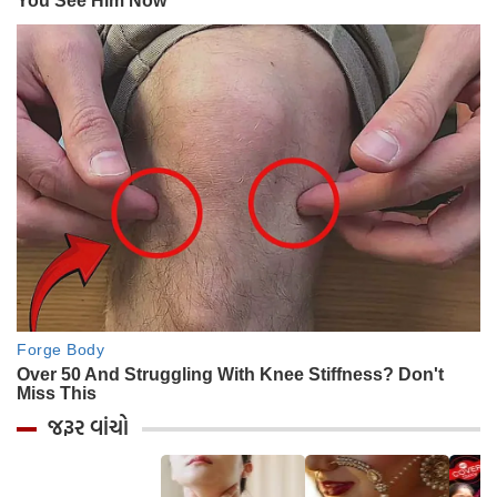
જરૂર વાંચો