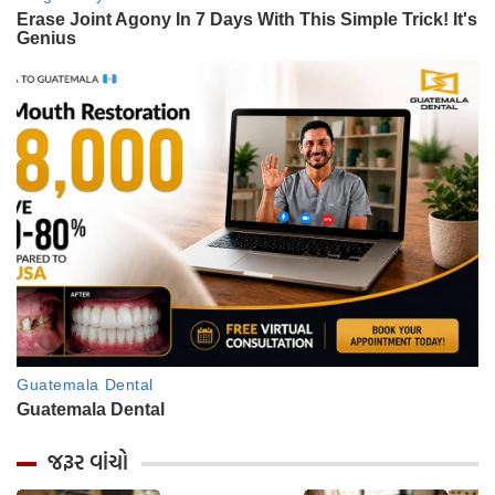
જરૂર વાંચો