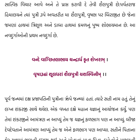
સાત્વિક વિચાર આવે અને તે પ્રાપ્ત કરાવી દે તેવી શૈલપુત્રી છે.પર્વતરાજ
હિમાલયને ત્યાં પુત્રી રૂપે અવતરીત મા શૈલપુત્રી, વૃષભ પર બિરાજીત છે જેના
જમણાં હાથમાં ત્રિશૂળ અને ડાબા હાથમાં કમળનું પુષ્પ શોભાયમાન છે. આ
નવદુર્ગાઓની પ્રથમ નવદુર્ગા છે.
વન્દે વાગ્છિતલાભાય ચન્દ્રાર્ધ કૃત શેખરામ્
।
વૃષારૂઢાં શૂલધરાં શૈલપુત્રી યશસ્વિનીમ્
।।
પૂર્વ જન્મમાં દક્ષ પ્રજાપતિની પુત્રીના રૃપે જન્મ્યાં હતાં. ત્યારે સતી નામ હતું. તેનું
લગ્ન શંકરજી સાથે થયેલ. એક વખત દક્ષે મહાન યજ્ઞાનું આયોજન કર્યું, પણ
તેમાં શંકરજીને આમંત્રણ ન આપ્યું તેમ જ યજ્ઞનું ફળભાગ પણ ન આપ્યું. બીજા
દેવદેવતાને આમંત્રણ આપ્યું તેમ જ એને ફળભાગ પણ આપ્યા. સતીને પિતાના