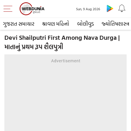
Sun, 9 Aug 2026
ગુજરાત સમાચાર
શ્રાવણ મહિનો
બોલીવુડ
જ્યોતિષશાસ્ત્ર
Devi Shailputri First Among Nava Durga |
માતાનું પ્રથમ રૂપ શૈલપુત્રી