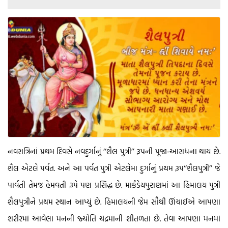
નવરાત્રિનાં પ્રથમ દિવસે નવદુર્ગાનું ‘‘શૈલ પુત્રી’’ રૂપની પૂજા-આરાધના થાય છે.
શૈલ એટલે પર્વત. અને આ પર્વત પુત્રી એટલેમા દુર્ગાનું પ્રથમ રૂપ‘‘શૈલપુત્રી’’ જે
પાર્વતી તેમજ હેમવતી રૂપે પણ પ્રસિદ્ધ છે. માર્કંડેયપુરાણમાં આ હિમાલય પુત્રી
શૈલપુત્રીને પ્રથમ સ્થાન આપ્યું છે. હિમાલયની જેમ સૌથી ઊંચાઈએ આપણા
શરીરમાં આવેલા મનની જ્યોતિ ચંદ્રમાની શીતળતા છે. તેવા આપણા મનમાં