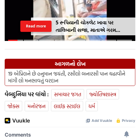
5 રૂપિયાની ચોકલેટ ખાવા પર
Read more
તાલિબાની સજા, માતાએ ગરમ
ચપ્પુથી પુત્રના પગમાં આપ્યો ડામ,
દરવાજા બંધ કરીને નીકળી ગઈ પાર્ટીમાં
આગળનો લેખ
19 એપ્રિલને છે હનુમાન જયંતી, રસીલો બનારસી પાન ચઢાવીને
માંગી લો મનભાવતું વરદાન
વેબદુનિયા પર વાંચો :
સમાચાર જગત
જ્યોતિષશાસ્ત્ર
જોક્સ
મનોરંજન
લાઈફ સ્ટાઈલ
ધર્મ