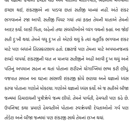
ઘેર યજ્ઞામાં જવાની ઇચ્છા થઈ અને પોતાનાં માતા-પિતા, બહેનોને મળવાની
ઇચ્છા થઈ, શંકરજીએ ના પાડવા છતાં સતીજી માન્યાં નહીં. અંતે શંકર
ભગવાનને રજા આપી. સતીજી પિયર ગયાં ત્યાં ફક્ત તેમની માતાએ તેમનો
આદર કર્યો. બાકી પિતા, બહેનો તથા સંબંધીઓએ વ્યંગ વચનો કહ્યાં. આ જોઈ
સતી દુઃખી થયાં. તેમને વધુ દુઃખ તો એટલે થયું કે ત્યાં ચતુર્દીક ભગવાન શંકર
માટે પણ બધાંને તિરસ્કારભાવ હતો. દક્ષરાજે પણ તેમના માટે અપમાનજનક
શબ્દો વાપર્યા. શંકરજીની વાત ન માનવા સતીજીને અહીં આવી દુઃખ થયું અને
પતિનું અપમાન સહન ન થતાં પોતાના શરીરને યોગાગ્નિમાં ભષ્મ કરી લીધું.
વજ્રપાત સમાન આ ઘટના સાંભળી શંકરજી ક્રોધે ભરાયા અને યજ્ઞાનો ધ્વંસ
કરવા પોતાના ગણોને મોકલ્યા. ગણોએ યજ્ઞાનો ધ્વંસ કર્યો. એ જ સતીએ બીજા
જન્મમાં હિમાલયની પુત્રીરૃપે જન્મ લીધો. તેમને પાર્વતી, હેમવતી પણ કહે છે.
ઉપનિષદ કથા પ્રમાણે હેમવતીએ પોતાના સ્વરૃપથી દેવતાઓનો ગર્વ પણ
તોડેલ અને બીજા જન્મમાં પણ શંકરજી સાથે તેમનાં લગ્ન થયાં.