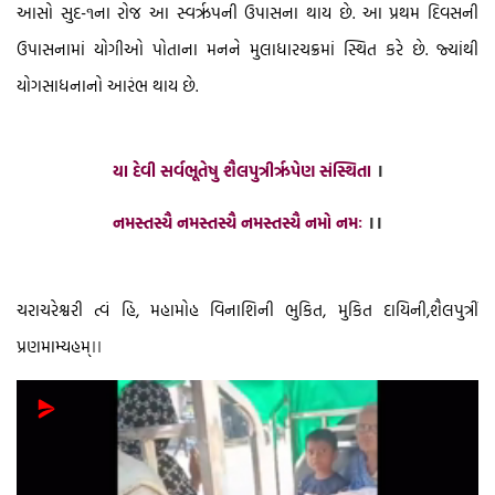
આસો સુદ-૧ના રોજ આ સ્વરૃપની ઉપાસના થાય છે. આ પ્રથમ દિવસની
ઉપાસનામાં યોગીઓ પોતાના મનને મુલાધારચક્રમાં સ્થિત કરે છે. જ્યાંથી
યોગસાધનાનો આરંભ થાય છે.
યા દેવી સર્વભૂતેષુ શૈલપુત્રીરૃપેણ સંસ્થિતા
।
નમસ્તસ્યૈ નમસ્તસ્યૈ નમસ્તસ્યૈ નમો નમઃ
।।
ચરાચરેશ્વરી ત્વં હિ, મહામોહ વિનાશિની ભુકિત, મુકિત દાયિની,શૈલપુત્રીં
પ્રણમામ્યહમ
્।।