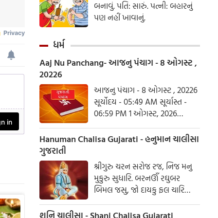
બનાવું. પતિ: સારું. પત્ની: બહારનું
પણ નહીં ખાવાનું.
ધર્મ
Aaj Nu Panchang- આજનુ પંચાગ - 8 ઓગસ્ટ ,
20226
આજનુ પંચાગ - 8 ઓગસ્ટ , 20226
સૂર્યોદય - 05:49 AM સૂર્યાસ્ત -
06:59 PM 1 ઓગસ્ટ, 2026
શનિવાર આષાઢ વદ ત્રિજ- વિક્રમ
સંવત 2082
Hanuman Chalisa Gujarati - હનુમાન ચાલીસા
ગુજરાતી
શ્રીગુરુ ચરન સરોજ રજ, નિજ મનુ
મુકુરુ સુધારિ. બરનઊઁ રઘુબર
બિમલ જસુ, જો દાયકુ ફલ ચારિ
બુદ્ધિહીન તનુ જાનિકે, સુમિરૌં પવન-
કુમાર. બલ બુદ્ધિ બિદ્યા દેહુ મોહિં,
શનિ ચાલીસા - Shani Chalisa Gujarati