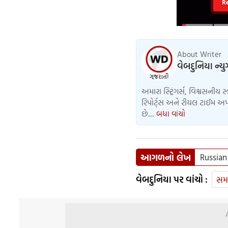
R
About Writer
વેબદુનિયા ન્ય
અમારા સ્ટ્રિંગર્સ, વિશ્વસનીય સ
રિપોર્ટ્સ અને રીયલ ટાઈમ અપડ
છે....
બધા વાંચો
આગળનો લેખ
Russian
વેબદુનિયા પર વાંચો :
સમ