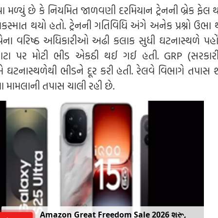
વા મળ્યું છે કે નિયમિત જાળવણી દરમિયાન ટ્રેનની બ્રેક ફે
્માત થયો હતો. ટ્રેનની ગતિવિધિ અંગે અનેક પ્રશ્નો ઉભા થ
ેના વરિષ્ઠ અધિકારીઓ અઢી કલાક સુધી ઘટનાસ્થળે પહોં
પાટા પર મોટી ભીડ એકઠી થઈ ગઈ હતી. GRP (સરકારી
ઘટનાસ્થળેથી ભીડને દૂર કરી હતી. રેલવે વિભાગે તપાસ શ
કે આ મામલાની તપાસ ચાલી રહી છે.
Amazon Great Freedom Sale 2026 શરૂ,