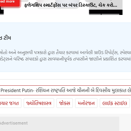
ead more
ફ્લેગશિપ સ્માર્ટફોંસ પર બંપર ડિસ્કાઉંટ, ચેક કરો
ઓફર
ુઝ ટીમ
્ત્રોતો અને અનુભવી પત્રકારો દ્વારા તૈયાર કરવામાં આવેલી ગ્રાઉંડ રિપોર્ટ્સ, સ્પેશ્
ેટ્સને વરિષ્ઠ સંપાદકો દ્વારા સાવધાનીપૂર્વક તપાસીને જાણીને પ્રકાશિત કરવામ
 President Putin- રશિયન રાષ્ટ્રપતિ આજે ચીનની બે દિવસીય મુલાકાત લે
ાચાર જગત
જ્યોતિષશાસ્ત્ર
જોક્સ
મનોરંજન
લાઈફ સ્ટાઈલ