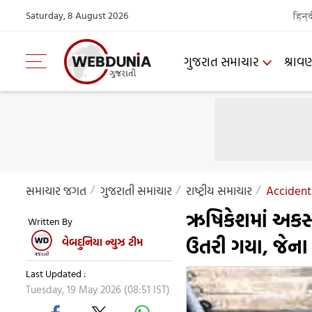
Saturday, 8 August 2026
हिन्
ગુજરાત સમાચાર
શ્રાવ
સમાચાર જગત
ગુજરાતી સમાચાર
રાષ્ટ્રીય સમાચાર
Accident 
ઋષિકેશમાં અકસ્મ
Written By
ઉતરી ગયા, જેના
વેબદુનિયા ન્યુઝ ટીમ
Last Updated :
Tuesday, 19 May 2026 (08:51 IST)