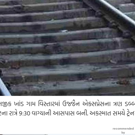
નજીક ખાંડ ગામ વિસ્તારમાં ઉજ્જૈન એક્સપ્રેસના ત્રણ ડબ્બ
 રાત્રે 9:30 વાગ્યાની આસપાસ બની. અકસ્માત સમયે ટ્રેનમ