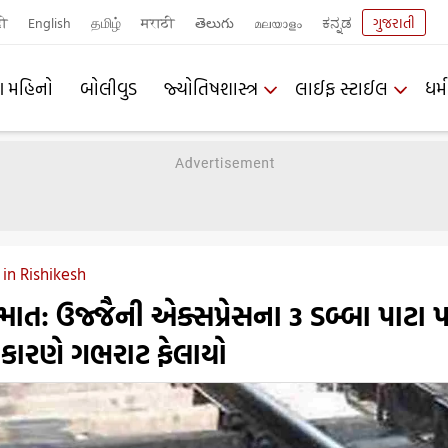
दी
English
தமிழ்
मराठी
తెలుగు
മലയാളം
ಕನ್ನಡ
ગુજરાતી
ણ મહિનો
બોલીવુડ
જ્યોતિષશાસ્ત્ર
લાઈફ સ્ટાઈલ
ધર્મ
in Rishikesh
ાત: ઉજ્જૈની એક્સપ્રેસના 3 ડબ્બા પાટા 
 કારણે ગભરાટ ફેલાયો