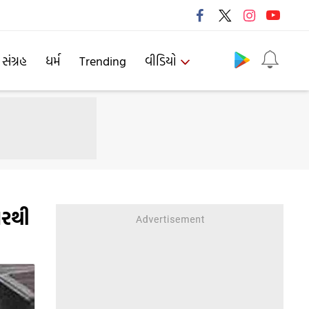
Follow us
 સંગ્રહ
ધર્મ
Trending
વીડિયો
પરથી