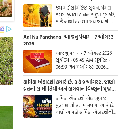
હરહુ કલેસ બિકાર
જય ગણેશ ગિરિજા સુવન, મંગલ
કરણ કૃપાલ। દીનન કે દુખ દૂર કરિ,
કીજૈ નાથ નિહાલ॥ જય જય શ્રી
શનિદેવ પ્રભુ, સુનહુ વિનય મહારાજ।
કરહુ કૃપા હે રવિ તનય, રાખહુ જન
Aaj Nu Panchang- આજનુ પંચાગ - 7 ઓગસ્ટ
કી લાજ॥ શનિ ચાલીસા ચૌપાઈ :
2026
આજનુ પંચાગ - 7 ઓગસ્ટ 2026
સૂર્યોદય - 05:49 AM સૂર્યાસ્ત -
06:59 PM 7 ઓગસ્ટ, 2026
શુક્રવાર આષાઢ વદ નોમ - વિક્રમ
સંવત 2082
કામિકા એકાદશી ક્યારે છે, 8 કે 9 ઓગસ્ટ, જાણો
વ્રતની સાચી તિથી અને ભગવાન વિષ્ણુની પૂજાનું
શુભ મુહૂર્ત
કામિકા એકાદશી એક ખૂબ જ
પુણ્યશાળી વ્રત માનવામાં આવે છે.
ચાલો આપણે કામિકા એકાદશીની
ચોક્કસ તારીખ અને આ દિવસે પૂજા
કરવાનો શુભ સમય જાણીએ.