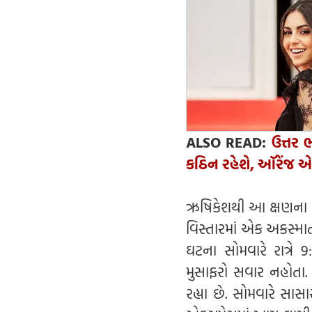
ALSO READ:
ઉત્તર
કઠિન રહેશે, ઑરેંજ એ
ઋષિકેશથી આ ક્ષણના બ્ર
વિસ્તારમાં એક અકસ્મા
ઘટના સોમવારે રાત્ર
મુસાફરો સવાર નહોતા. 
રહ્યા છે. સોમવારે સાસા