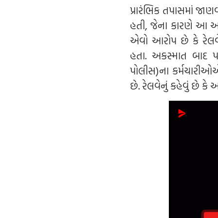
પ્રારંભિક તપાસમાં જાણ
હતી, જેના કારણે આ અકસ
એવો આરોપ છે કે રેલવ
હતા. અકસ્માત બાદ 
પોલીસ)ના કર્મચારીઓએ 
છે. રેલવેનું કહેવું છે 