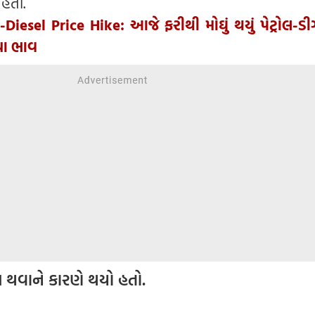
 હતી.
-Diesel Price Hike: આજે ફરીથી મોઘું થયું પેટ્રોલ-ડ
યા ભાવ
લ થવાને કારણે થયો હતો.