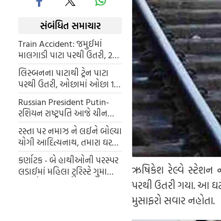
સંબંધિત સમાચાર
Train Accident: જમુઈમાં
માલગાડી પાટા પરથી ઉતરી, 24
કલાક માટે રેલ વ્યવહાર ઠપ્પ; 34
લિસ્બનના પાટાથી ટ્રેન પાટા
જોડી ટ્રેનોને અસર
પરથી ઉતરી, ઓછામાં ઓછા 15
લોકોના મોત
Russian President Putin-
રશિયન રાષ્ટ્રપતિ આજે ચીનની
બે દિવસીય મુલાકાત લેશે
રસ્તા પર નમાઝ ને લઈને બોલ્યા
યોગી આદિત્યનાથ, તમારા ઘરમાં
જગ્યા નથી તો સંખ્યા નિયંત્રિત
કર્ણાટક - બે હાથીઓની પરસ્પર
કરી લો
ઋષિકેશ રેલ્વે સ્ટેશન 
લડાઈમાં મહિલા ટુરિસ્ટે ગુમાવ્યો
જીવ, કૈમરામાં રેકોર્ડ થઈ આખી
પરથી ઉતરી ગયા. આ ઘટના
ઘટના
મુસાફરો સવાર નહોતા.