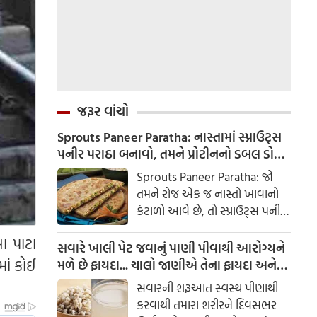
જરૂર વાંચો
Sprouts Paneer Paratha: નાસ્તામાં સ્પ્રાઉટ્સ
પનીર પરાઠા બનાવો, તમને પ્રોટીનનો ડબલ ડોઝ
મળશે
Sprouts Paneer Paratha: જો
તમને રોજ એક જ નાસ્તો ખાવાનો
કંટાળો આવે છે, તો સ્પ્રાઉટ્સ પનીર
પરાઠા બનાવવાનો પ્રયાસ કરો. તે
ા પાટા
માત્ર સ્વાદિષ્ટ જ નથી પણ તમારા
સવારે ખાલી પેટ જવાનું પાણી પીવાથી આરોગ્યને
સ્વાસ્થ્ય માટે અતિ ફાયદાકારક પણ
ાં કોઈ
મળે છે ફાયદા... ચાલો જાણીએ તેના ફાયદા અને
છે.
ઉપયોગ કરવાની યોગ્ય રીત
સવારની શરૂઆત સ્વસ્થ પીણાથી
કરવાથી તમારા શરીરને દિવસભર