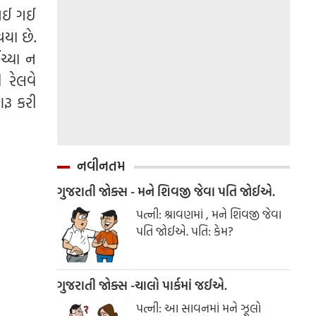
લ થઈ ગઈ
યા છે.
ચ્યા ન
 રેલવે
રૂ કરી
નવીનતમ
ગુજરાતી જોક્સ - મને શિવજી જેવા પતિ જોઈએ.
પત્ની: શ્રાવણમાં , મને શિવજી જેવા
પતિ જોઈએ. પતિ: કેમ?
ગુજરાતી જોક્સ -ચાલો પાર્કમાં જઈએ.
પત્ની: આ સાવનમાં મને ઝૂલો