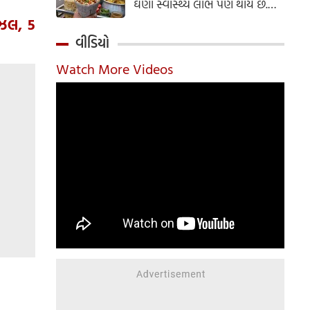
ઘણા સ્વાસ્થ્ય લાભ પણ થાય છે.
ઝાલમુરી બનાવવાની સરળ રેસીપી
ીઝલ, 5
અહીં જાણો.
વીડિયો
Watch More Videos