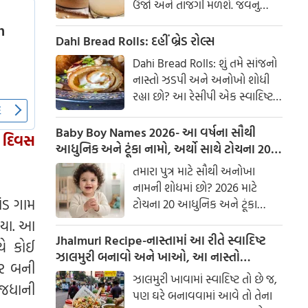
ઉર્જા અને તાજગી મળશે. જવનું
પાણી એક ઉત્તમ ઘરેલું ઉપાય
માનવામાં આવે છે, જે ખાસ કરીને
Dahi Bread Rolls: દહીં બ્રેડ રોલ્સ
ઉનાળામાં ઠંડક આપે છે
Dahi Bread Rolls: શું તમે સાંજનો
નાસ્તો ઝડપી અને અનોખો શોધી
રહ્યા છો? આ રેસીપી એક સ્વાદિષ્ટ
વિકલ્પ આપે છે જે બહારથી ક્રિસ્પી
અને અંદરથી અતિ નરમ છે. મસાલા
Baby Boy Names 2026- આ વર્ષના સૌથી
 દિવસ
અને ક્રીમી ટેક્સચરનું સંપૂર્ણ મિશ્રણ
આધુનિક અને ટૂંકા નામો, અર્થો સાથે ટોચના 20
તેને બધી ઉંમરના લોકોમાં પ્રિય
નામોની યાદી જુઓ.
તમારા પુત્ર માટે સૌથી અનોખા
બનાવે છે.
નામની શોધમાં છો? 2026 માટે
ાંડ ગામ
ટોચના 20 આધુનિક અને ટૂંકા
બાળક છોકરાના નામોની યાદી
ગયા. આ
તપાસો, અર્થો સાથે, જે તમારા
Jhalmuri Recipe-નાસ્તામાં આ રીતે સ્વાદિષ્ટ
યે કોઈ
બાળકને એક સુંદર ઓળખ આપશે.
ઝાલમુરી બનાવો અને ખાઓ, આ નાસ્તો
ાર બની
મસાલેદાર અને સ્વાદિષ્ટ છે.
ઝાલમુરી ખાવામાં સ્વાદિષ્ટ તો છે જ,
રાજધાની
પણ ઘરે બનાવવામાં આવે તો તેના