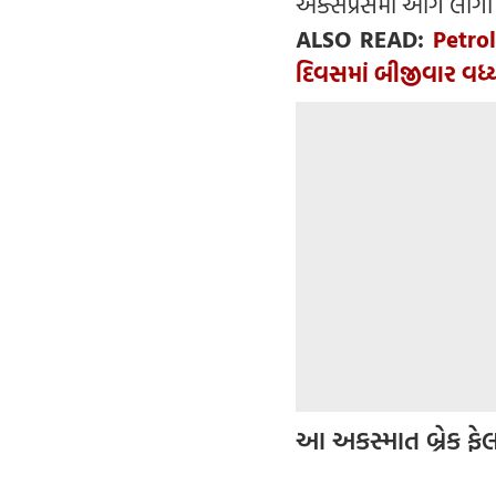
એક્સપ્રેસમાં આગ લાગી
ALSO READ:
Petrol
દિવસમાં બીજીવાર વધ્
આ અકસ્માત બ્રેક ફે