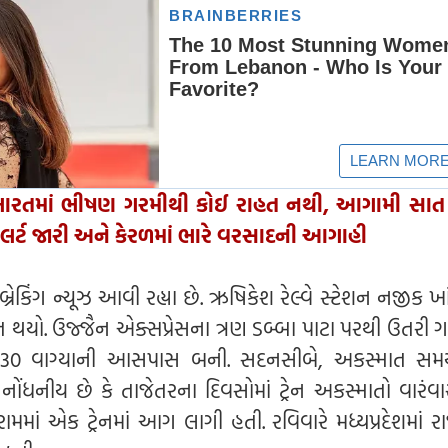
 ભારતમાં ભીષણ ગરમીથી કોઈ રાહત નથી, આગામી સાત
લર્ટ જારી અને કેરળમાં ભારે વરસાદની આગાહી
ેકિંગ ન્યૂઝ આવી રહ્યા છે. ઋષિકેશ રેલ્વે સ્ટેશન નજીક ખ
ત થયો. ઉજ્જૈન એક્સપ્રેસના ત્રણ ડબ્બા પાટા પરથી ઉતરી 
ે 9:30 વાગ્યાની આસપાસ બની. સદનસીબે, અકસ્માત સમ
નોંધનીય છે કે તાજેતરના દિવસોમાં ટ્રેન અકસ્માતો વારંવ
રામમાં એક ટ્રેનમાં આગ લાગી હતી. રવિવારે મધ્યપ્રદેશમાં 