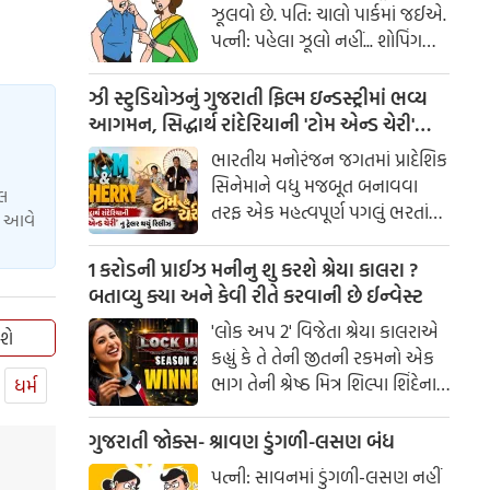
ઝૂલવો છે. પતિ: ચાલો પાર્કમાં જઈએ.
પત્ની: પહેલા ઝૂલો નહીં... શોપિંગ
કરાવ!
ઝી સ્ટુડિયોઝનું ગુજરાતી ફિલ્મ ઇન્ડસ્ટ્રીમાં ભવ્ય
આગમન, સિદ્ધાર્થ રાંદેરિયાની 'ટોમ એન્ડ ચેરી'
સાથે કરશે શરૂઆત; ટ્રેલર થયું રિલીઝ
ભારતીય મનોરંજન જગતમાં પ્રાદેશિક
સિનેમાને વધુ મજબૂત બનાવવા
યલ
તરફ એક મહત્વપૂર્ણ પગલું ભરતાં
ાં આવે
ઝી સ્ટુડિયોઝે ગુજરાતી ફિલ્મ
ઇન્ડસ્ટ્રીમાં પોતાની સત્તાવાર
1 કરોડની પ્રાઈઝ મનીનુ શુ કરશે શ્રેયા કાલરા ?
એન્ટ્રીની જાહેરાત કરી છે.
બતાવ્યુ ક્યા અને કેવી રીતે કરવાની છે ઈન્વેસ્ટ
'લોક અપ 2' વિજેતા શ્રેયા કાલરાએ
શે
કહ્યું કે તે તેની જીતની રકમનો એક
ભાગ તેની શ્રેષ્ઠ મિત્ર શિલ્પા શિંદેના
ધર્મ
આશ્રય ગૃહમાં દાન કરશે.
ગુજરાતી જોક્સ- શ્રાવણ ડુંગળી-લસણ બંધ
પત્ની: સાવનમાં ડુંગળી-લસણ નહીં