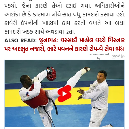
પડ્યો, જેના કારણે તેઓ દટાઈ ગયા. અધિકારીઓને
આશંકા છે કે કાટમાળ નીચે સાત વધુ કામદારો ફસાયા હશે.
કાવેરી કંપનીની ખાણમાં કામ કરતી વખતે આ બધા
કામદારો ખડક સાથે અથડાયા હતા.
ALSO READ:
જૂનાગઢ: વરસાદી માહોલ વચ્ચે ગિરનાર
પર અદભુત નજારો, ભારે પવનને કારણે રોપ-વે સેવા બંધ