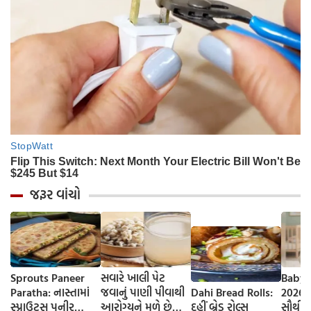
જરૂર વાંચો
Sprouts Paneer
સવારે ખાલી પેટ
Baby 
Paratha: નાસ્તામાં
જવાનું પાણી પીવાથી
Dahi Bread Rolls:
2026-
સ્પ્રાઉટ્સ પનીર
આરોગ્યને મળે છે
દહીં બ્રેડ રોલ્સ
સૌથી 