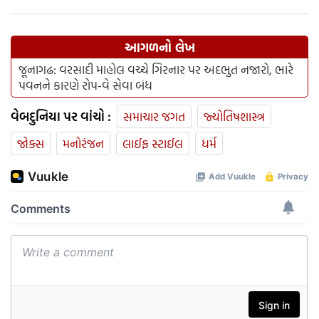
આગળનો લેખ
જૂનાગઢ: વરસાદી માહોલ વચ્ચે ગિરનાર પર અદભુત નજારો, ભારે
પવનને કારણે રોપ-વે સેવા બંધ
વેબદુનિયા પર વાંચો :
સમાચાર જગત
જ્યોતિષશાસ્ત્ર
જોક્સ
મનોરંજન
લાઈફ સ્ટાઈલ
ધર્મ