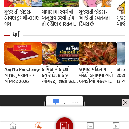
ગુજરાતી જોક્સ-
ચોમાસામાં સ્વર્ગનો
ગુજરાતી જોક્સ -
શ્રાવણ ડુંગળી-લસણ
અનુભવ કરવો હોય
આજે તો સ્વતંત્રતા
ગુજરાત
બંધ
તો દક્ષિણ ભારતના
દિવસ છે
આજે દે
આ 5 સ્થળોની જરૂર
ધર્મ
મુલાકાત લો
Aaj Nu Panchang-
કામિકા એકાદશી
શ્રાવણ મહિનામાં
Shrav
આજનુ પંચાગ - 7
ક્યારે છે, 8 કે 9
મહેંદી લગાવવા અને
2026 D
ઓગસ્ટ 2026
ઓગસ્ટ, જાણો વ્રતની
બંગડીઓ પહેરવાના
13 ઓગ
સાચી તિથી અને
ધાર્મિક કારણો
જાણો
ભગવાન વિષ્ણુની
શ્રાવણ
પૂજાનું શુભ મુહૂર્ત
સોમવાર