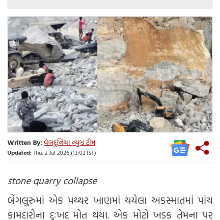
Written By:
વેબદુનિયા ન્યુઝ ટીમ
Updated:
Thu, 2 Jul 2026 (13:02 IST)
stone quarry collapse
બેંગલુરુમાં એક પથ્થર ખાણમાં થયેલા અકસ્માતમાં પાંચ
કામદારોના દુઃખદ મોત થયા. એક મોટો ખડક તેમના પર