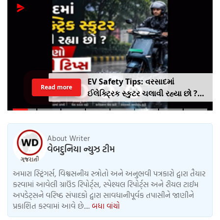
EV Safety Tips: વરસાદમાં
Read more
ઈલેક્ટ્રિક સ્કુટર ચલાવી રહ્યા છો ?
આ નાનકડી ભૂલ પડી શકે છે ભારે ..
જાણો સેફ્ટી ટિપ્સ
About Writer
વેબદુનિયા ન્યુઝ ટીમ
અમારા સ્ટ્રિંગર્સ, વિશ્વસનીય સ્ત્રોતો અને અનુભવી પત્રકારો દ્વારા તૈયાર
કરવામાં આવેલી ગ્રાઉંડ રિપોર્ટ્સ, સ્પેશ્યલ રિપોર્ટ્સ અને રીયલ ટાઈમ
અપડેટ્સને વરિષ્ઠ સંપાદકો દ્વારા સાવધાનીપૂર્વક તપાસીને જાણીને
પ્રકાશિત કરવામાં આવે છે....
બધા વાંચો