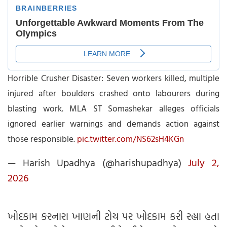
Horrible Crusher Disaster: Seven workers killed, multiple
injured after boulders crashed onto labourers during
blasting work. MLA ST Somashekar alleges officials
ignored earlier warnings and demands action against
those responsible.
pic.twitter.com/NS62sH4KGn
— Harish Upadhya (@harishupadhya)
July 2,
2026
ખોદકામ કરનારા ખાણની ટોચ પર ખોદકામ કરી રહ્યા હતા