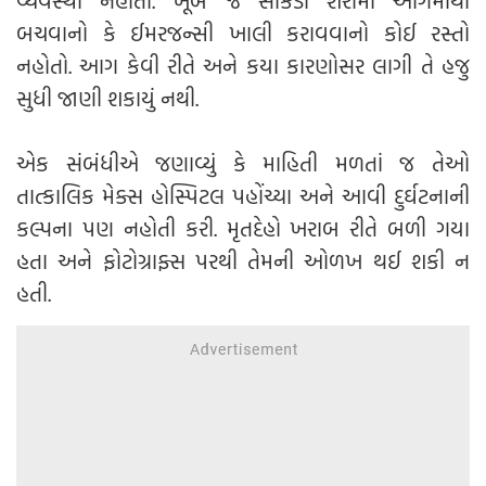
વ્યવસ્થા નહોતી. ખૂબ જ સાંકડી શેરીમાં આગમાંથી
બચવાનો કે ઈમરજન્સી ખાલી કરાવવાનો કોઈ રસ્તો
નહોતો. આગ કેવી રીતે અને કયા કારણોસર લાગી તે હજુ
સુધી જાણી શકાયું નથી.
એક સંબંધીએ જણાવ્યું કે માહિતી મળતાં જ તેઓ
તાત્કાલિક મેક્સ હોસ્પિટલ પહોંચ્યા અને આવી દુર્ઘટનાની
કલ્પના પણ નહોતી કરી. મૃતદેહો ખરાબ રીતે બળી ગયા
હતા અને ફોટોગ્રાફ્સ પરથી તેમની ઓળખ થઈ શકી ન
હતી.