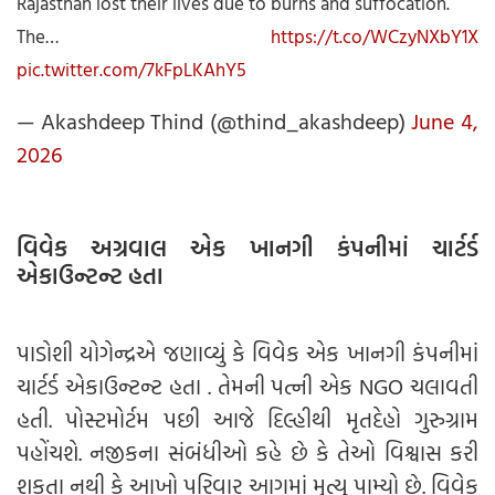
Rajasthan lost their lives due to burns and suffocation.
The…
https://t.co/WCzyNXbY1X
pic.twitter.com/7kFpLKAhY5
— Akashdeep Thind (@thind_akashdeep)
June 4,
2026
વિવેક અગ્રવાલ એક ખાનગી કંપનીમાં ચાર્ટર્ડ
એકાઉન્ટન્ટ હતા
પાડોશી યોગેન્દ્રએ જણાવ્યું કે વિવેક એક ખાનગી કંપનીમાં
ચાર્ટર્ડ એકાઉન્ટન્ટ હતા . તેમની પત્ની એક NGO ચલાવતી
હતી. પોસ્ટમોર્ટમ પછી આજે દિલ્હીથી મૃતદેહો ગુરુગ્રામ
પહોંચશે. નજીકના સંબંધીઓ કહે છે કે તેઓ વિશ્વાસ કરી
શકતા નથી કે આખો પરિવાર આગમાં મૃત્યુ પામ્યો છે. વિવેક