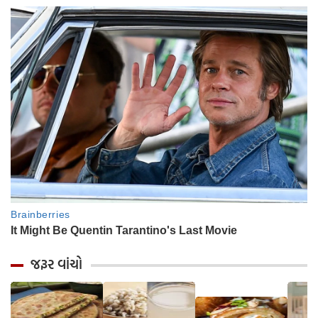
જરૂર વાંચો