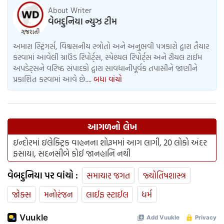
About Writer
વેબદુનિયા ન્યુઝ ટીમ
અમારા સ્ટ્રિંગર્સ, વિશ્વસનીય સ્ત્રોતો અને અનુભવી પત્રકારો દ્વારા તૈયાર
કરવામાં આવેલી ગ્રાઉંડ રિપોર્ટ્સ, સ્પેશ્યલ રિપોર્ટ્સ અને રીયલ ટાઈમ
અપડેટ્સને વરિષ્ઠ સંપાદકો દ્વારા સાવધાનીપૂર્વક તપાસીને જાણીને
પ્રકાશિત કરવામાં આવે છે....
બધા વાંચો
આગળનો લેખ
ઇન્દોરમાં ઇલેક્ટ્રિક વાહનના શોરૂમમાં આગ લાગી, 20 લોકો અંદર
ફસાયા, સદનસીબે કોઈ જાનહાનિ નથી
વેબદુનિયા પર વાંચો :
સમાચાર જગત
જ્યોતિષશાસ્ત્ર
જોક્સ
મનોરંજન
લાઈફ સ્ટાઈલ
ધર્મ