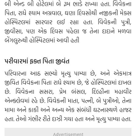
બી એન્ડ બી હોટેલમાં બે રૂમ ભાડે રાખ્યા હતા. વિવેકના
પિતા, રાધે શ્યામ અગ્રવાલ, ઘણા દિવસોથી નજીકની મેક્સ
હોસ્પિટલમાં સારવાર લઈ રહ્યા હતા. વિવેકની પુત્રી,
જીવીસા, પણ એક દિવસ પહેલા જ તેના દાદાને મળવા
બેંગલુરુથી હોસ્પિટલમાં આવી હતી
પરીવારમાં ફક્ત પિતા જીવંત
પરિવારના આઠ સભ્યો મૃત્યુ પામ્યા છે, અને એકમાત્ર
જીવિત વિવેકના પિતા રાધે શ્યામ છે, જે હોસ્પિટલમાં દાખલ
છે. વિવેકના સસરા, પ્રેમ બંસલ, દિલ્હીના મહાવીર
એન્ક્લેવમાં રહે છે. વિવેકની માતા, પત્ની, બે પુત્રીઓ, તેના
મામા અને કાકી અને અન્ય એક સંબંધી ઘટનાસ્થળે હાજર
હતા. તેઓ ગંભીર રીતે દાઝી ગયા હતા અને મૃત્યુ પામ્યા હતા.