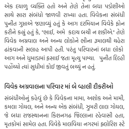
એક દયાળુ વ્યક્તિ હતો અને તેણે તેના બધા પડોશીઓ
સાથે સારા સંબંધો જાળવી રાખ્યા હતા. વિવેકના સંબંધી
પુનીત ગુપ્તાએ જણાવ્યું હતું કે આગ દરમિયાન વિવેકે ફોન
કરીને કહ્યું હતું કે, "ભાઈ, અમે કદાચ બચી ન શકીએ." તેણે
વિવેક અગ્રવાલ અને અન્ય લોકોને ભીના રૂમાલથી ચહેરા
ઢાંકવાની સલાહ આપી હતી. પરંતુ પરિવારનાં બધા લોકો
આગ અને ધુમાડામાં ફસાઈ જતા મૃત્યુ પામ્યા. પુનીત દિલ્હી
પહોંચ્યો ત્યાં સુધીમાં કોઈ જીવતું બચ્યું ન હતું.
વિવેક અગ્રવાલના પરિવાર માં બે વ્હાલી દીકરીઓ
સંબંધીઓનું કહેવું છે કે વિવેકના મામા, અશોક અને મામી,
કમલા ગોયલ, અને અન્ય એક સંબંધી, ઝુમરી લાલ ગોયલ,
જે બધા રાજસ્થાનના કિશનગઢ જિલ્લાના રહેવાસી હતા,
મૃતકોમાં સામેલ હતા. વિવેકે માલવિયા નગરમાં ફ્લોરિશ સ્ટે