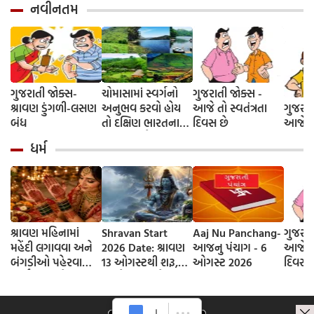
નવીનતમ
ગુજરાતી જોક્સ-
ચોમાસામાં સ્વર્ગનો
ગુજરાતી જોક્સ -
શ્રાવણ ડુંગળી-લસણ
અનુભવ કરવો હોય
આજે તો સ્વતંત્રતા
ગુજરાત
બંધ
તો દક્ષિણ ભારતના
દિવસ છે
આજે દે
આ 5 સ્થળોની જરૂર
ધર્મ
મુલાકાત લો
શ્રાવણ મહિનામાં
Shravan Start
Aaj Nu Panchang-
ગુજરાત
મહેંદી લગાવવા અને
2026 Date: શ્રાવણ
આજનુ પંચાગ - 6
આજે તો
બંગડીઓ પહેરવાના
13 ઓગસ્ટથી શરૂ,
ઓગસ્ટ 2026
દિવસ 
ધાર્મિક કારણો
જાણો આવખતે
શ્રાવણના કેટલા
સોમવાર રહેશે