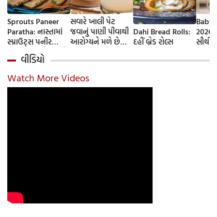
Sprouts Paneer
સવારે ખાલી પેટ
Baby 
Paratha: નાસ્તામાં
જવાનું પાણી પીવાથી
Dahi Bread Rolls:
2026-
સ્પ્રાઉટ્સ પનીર
આરોગ્યને મળે છે
દહીં બ્રેડ રોલ્સ
સૌથી 
પરાઠા બનાવો, તમને
ફાયદા... ચાલો
ટૂંકા ન
વીડિયો
પ્રોટીનનો ડબલ ડોઝ
જાણીએ તેના ફાયદા
ટોચના
મળશે
અને ઉપયોગ કરવાની
યાદી 
Watch More Videos
યોગ્ય રીત