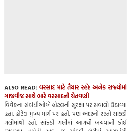
ALSO READ:
વરસાદ માટે તૈયાર રહો! અનેક રાજ્યોમાં
ગાજવીજ સાથે ભારે વરસાદની ચેતવણી
વિવેકના સંબંધીઓએ હોટલની સુરક્ષા પર સવાલો ઉઠાવ્યા
હતા. હોટેલ મુખ્ય માર્ગ પર હતી, પણ અંદરનો રસ્તો સાંકડી
ગલીમાંથી હતો. સાંકડી ગલીમાં આગથી બચવાની કોઈ