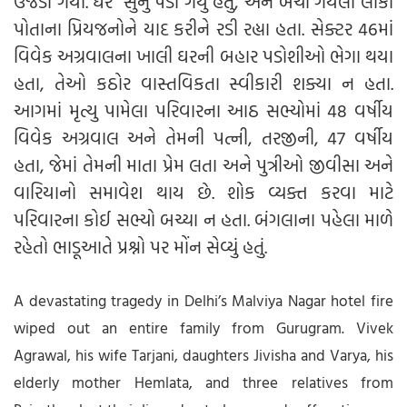
ઉજડી ગયો. ઘર સુનું પડી ગયું હતું, અને બચી ગયેલા લોકો
પોતાના પ્રિયજનોને યાદ કરીને રડી રહ્યા હતા. સેક્ટર 46માં
વિવેક અગ્રવાલના ખાલી ઘરની બહાર પડોશીઓ ભેગા થયા
હતા, તેઓ કઠોર વાસ્તવિકતા સ્વીકારી શક્યા ન હતા.
આગમાં મૃત્યુ પામેલા પરિવારના આઠ સભ્યોમાં 48 વર્ષીય
વિવેક અગ્રવાલ અને તેમની પત્ની, તરજીની, 47 વર્ષીય
હતા, જેમાં તેમની માતા પ્રેમ લતા અને પુત્રીઓ જીવીસા અને
વારિયાનો સમાવેશ થાય છે. શોક વ્યક્ત કરવા માટે
પરિવારના કોઈ સભ્યો બચ્યા ન હતા. બંગલાના પહેલા માળે
રહેતો ભાડૂઆતે પ્રશ્નો પર મોંન સેવ્યું હતું.
A devastating tragedy in Delhi’s Malviya Nagar hotel fire
wiped out an entire family from Gurugram. Vivek
Agrawal, his wife Tarjani, daughters Jivisha and Varya, his
elderly mother Hemlata, and three relatives from