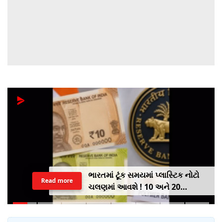
ભારતમાં ટૂંક સમયમાં પ્લાસ્ટિક નોટો
Read more
ચલણમાં આવશે ! 10 અને 20
રૂપિયાની નોટથી થશે શરૂઆત,
જાણો શુ થશે ફાયદો