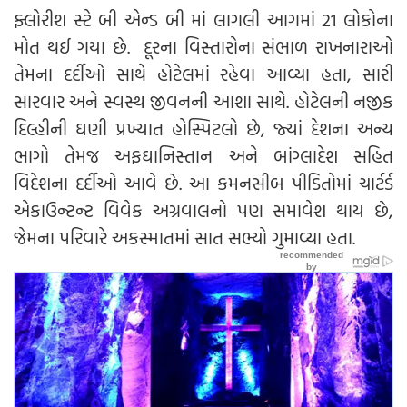
ફ્લોરીશ સ્ટે બી એન્ડ બી માં લાગલી આગમાં 21 લોકોના
મોત થઈ ગયા છે. દૂરના વિસ્તારોના સંભાળ રાખનારાઓ
તેમના દર્દીઓ સાથે હોટેલમાં રહેવા આવ્યા હતા, સારી
સારવાર અને સ્વસ્થ જીવનની આશા સાથે. હોટેલની નજીક
દિલ્હીની ઘણી પ્રખ્યાત હોસ્પિટલો છે, જ્યાં દેશના અન્ય
ભાગો તેમજ અફઘાનિસ્તાન અને બાંગ્લાદેશ સહિત
વિદેશના દર્દીઓ આવે છે. આ કમનસીબ પીડિતોમાં ચાર્ટર્ડ
એકાઉન્ટન્ટ વિવેક અગ્રવાલનો પણ સમાવેશ થાય છે,
જેમના પરિવારે અકસ્માતમાં સાત સભ્યો ગુમાવ્યા હતા.