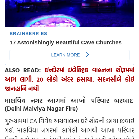
ALSO READ:
ઇન્દોરમાં ઇલેક્ટ્રિક વાહનના શોરૂમમાં
આગ લાગી, 20 લોકો અંદર ફસાયા, સદનસીબે કોઈ
જાનહાનિ નથી
માલવિય નગર આગમાં આખો પરિવાર બરબાદ
(Delhi Malviya Nagar Fire)
ગુરુગ્રામમાં CA વિવેક અગ્રવાલના ઘરે શોકની છાયા છવાઈ
ગઈ. માલવિયા નગરમાં લાગેલી આગથી આખા પરિવાર