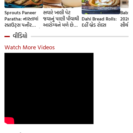
Sprouts Paneer
સવારે ખાલી પેટ
Baby 
Paratha: નાસ્તામાં
જવાનું પાણી પીવાથી
Dahi Bread Rolls:
2026-
સ્પ્રાઉટ્સ પનીર
આરોગ્યને મળે છે
દહીં બ્રેડ રોલ્સ
સૌથી 
પરાઠા બનાવો, તમને
ફાયદા... ચાલો
ટૂંકા ન
વીડિયો
પ્રોટીનનો ડબલ ડોઝ
જાણીએ તેના ફાયદા
ટોચના
મળશે
અને ઉપયોગ કરવાની
યાદી 
Watch More Videos
યોગ્ય રીત