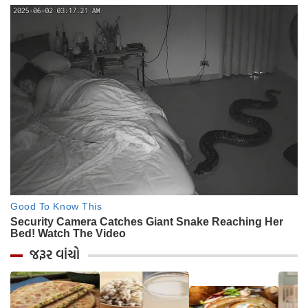
જરૂર વાંચો