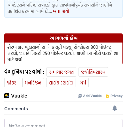
અપડેટ્સને વરિષ્ઠ સંપાદકો દ્વારા સાવધાનીપૂર્વક તપાસીને જાણીને
પ્રકાશિત કરવામાં આવે છે....
બધા વાંચો
આગળનો લેખ
શેરબજાર ખુલતાની સાથે જ તૂટી પડ્યું! સેન્સેક્સ 800 પોઈન્ટ
ઘટ્યો, જ્યારે નિફ્ટી 250 પોઈન્ટ ઘટ્યો. જાણો આ મોટો ઘટાડો શા
માટે થયો.
વેબદુનિયા પર વાંચો :
સમાચાર જગત
જ્યોતિષશાસ્ત્ર
જોક્સ
મનોરંજન
લાઈફ સ્ટાઈલ
ધર્મ