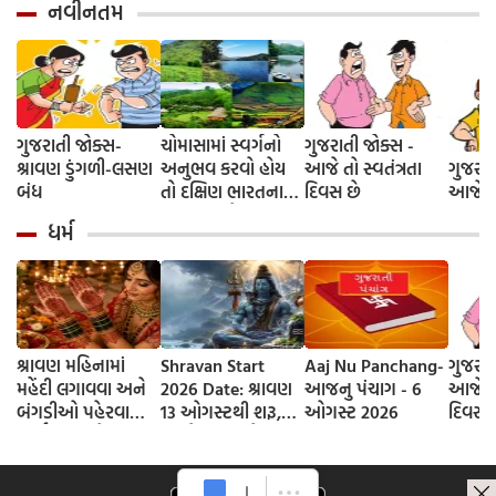
નવીનતમ
ગુજરાતી જોક્સ-
ચોમાસામાં સ્વર્ગનો
ગુજરાતી જોક્સ -
શ્રાવણ ડુંગળી-લસણ
અનુભવ કરવો હોય
આજે તો સ્વતંત્રતા
ગુજરાત
બંધ
તો દક્ષિણ ભારતના
દિવસ છે
આજે દે
આ 5 સ્થળોની જરૂર
ધર્મ
મુલાકાત લો
શ્રાવણ મહિનામાં
Shravan Start
Aaj Nu Panchang-
ગુજરાત
મહેંદી લગાવવા અને
2026 Date: શ્રાવણ
આજનુ પંચાગ - 6
આજે તો
બંગડીઓ પહેરવાના
13 ઓગસ્ટથી શરૂ,
ઓગસ્ટ 2026
દિવસ 
ધાર્મિક કારણો
જાણો આવખતે
શ્રાવણના કેટલા
સોમવાર રહેશે