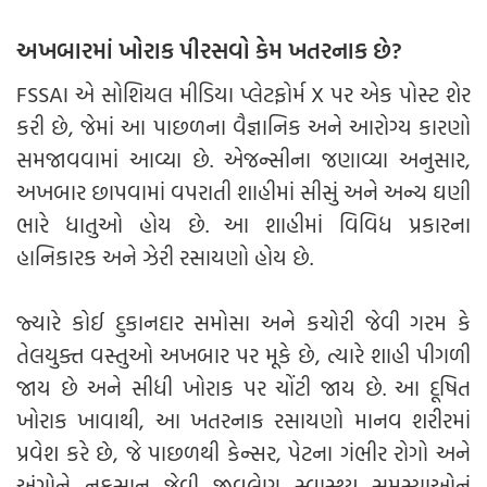
અખબારમાં ખોરાક પીરસવો કેમ ખતરનાક છે?
FSSAI એ સોશિયલ મીડિયા પ્લેટફોર્મ X પર એક પોસ્ટ શેર
કરી છે, જેમાં આ પાછળના વૈજ્ઞાનિક અને આરોગ્ય કારણો
સમજાવવામાં આવ્યા છે. એજન્સીના જણાવ્યા અનુસાર,
અખબાર છાપવામાં વપરાતી શાહીમાં સીસું અને અન્ય ઘણી
ભારે ધાતુઓ હોય છે. આ શાહીમાં વિવિધ પ્રકારના
હાનિકારક અને ઝેરી રસાયણો હોય છે.
જ્યારે કોઈ દુકાનદાર સમોસા અને કચોરી જેવી ગરમ કે
તેલયુક્ત વસ્તુઓ અખબાર પર મૂકે છે, ત્યારે શાહી પીગળી
જાય છે અને સીધી ખોરાક પર ચોંટી જાય છે. આ દૂષિત
ખોરાક ખાવાથી, આ ખતરનાક રસાયણો માનવ શરીરમાં
પ્રવેશ કરે છે, જે પાછળથી કેન્સર, પેટના ગંભીર રોગો અને
અંગોને નુકસાન જેવી જીવલેણ સ્વાસ્થ્ય સમસ્યાઓનું