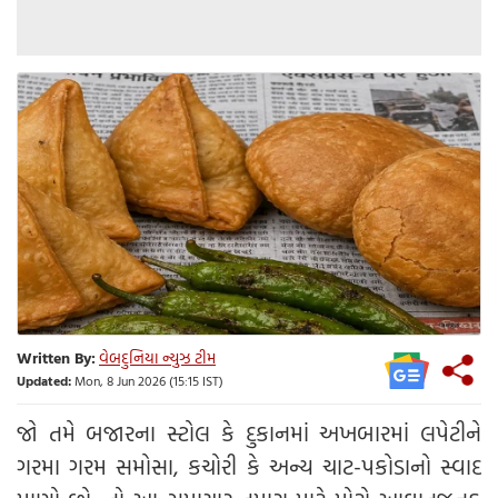
Written By:
વેબદુનિયા ન્યુઝ ટીમ
Updated:
Mon, 8 Jun 2026 (15:15 IST)
જો તમે બજારના સ્ટોલ કે દુકાનમાં અખબારમાં લપેટીને
ગરમા ગરમ સમોસા, કચોરી કે અન્ય ચાટ-પકોડાનો સ્વાદ