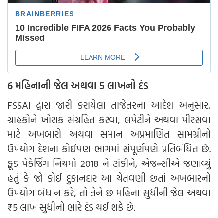
6 મહિનાની જેલ અથવા 5 લાખનો દંડ
FSSAI દ્વારા જારી કરાયેલા તાજેતરના આદેશ અનુસાર,
ગ્રાહકોને ખોરાક સંગ્રહિત કરવા, લપેટીને અથવા પીરસવા
માટે અખબારો અથવા સમાન અપ્રમાણિત સામગ્રીનો
ઉપયોગ દેશના કોઈપણ ભાગમાં સંપૂર્ણપણે પ્રતિબંધિત છે.
ફૂડ પેકેજિંગ નિયમો 2018 ને ટાંકીને, એજન્સીએ જણાવ્યું
હતું કે જો કોઈ દુકાનદાર આ ચેતવણી છતાં અખબારનો
ઉપયોગ બંધ ન કરે, તો તેને છ મહિના સુધીની જેલ અથવા
₹5 લાખ સુધીનો ભારે દંડ થઈ શકે છે.