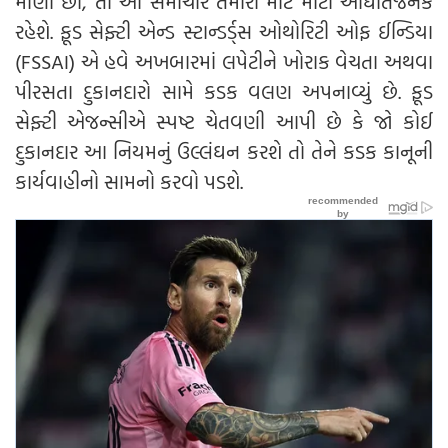
માણો છો, તો આ સમાચાર તમારા માટે મોટો આઘાતજનક
રહેશે. ફૂડ સેફ્ટી એન્ડ સ્ટાન્ડર્ડ્સ ઓથોરિટી ઓફ ઈન્ડિયા
(FSSAI) એ હવે અખબારમાં લપેટીને ખોરાક વેચતા અથવા
પીરસતા દુકાનદારો સામે કડક વલણ અપનાવ્યું છે. ફૂડ
સેફ્ટી એજન્સીએ સ્પષ્ટ ચેતવણી આપી છે કે જો કોઈ
દુકાનદાર આ નિયમનું ઉલ્લંઘન કરશે તો તેને કડક કાનૂની
કાર્યવાહીનો સામનો કરવો પડશે.