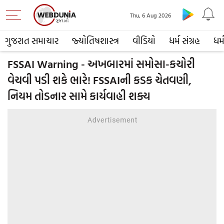
Thu, 6 Aug 2026
ગુજરાત સમાચાર
જ્યોતિષશાસ્ત્ર
વીડિયો
ધર્મ સંગ્રહ
ધર્
FSSAI Warning - અખબારમાં સમોસા-કચોરી
વેચવી પડી શકે ભારે! FSSAIની કડક ચેતવણી,
નિયમ તોડનાર સામે કાર્યવાહી શક્ય