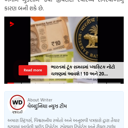
કારણ બની શકે છે.
ભારતમાં ટૂંક સમયમાં પ્લાસ્ટિક નોટો
Read more
ચલણમાં આવશે ! 10 અને 20
રૂપિયાની નોટથી થશે શરૂઆત,
જાણો શુ થશે ફાયદો
About Writer
વેબદુનિયા ન્યુઝ ટીમ
અમારા સ્ટ્રિંગર્સ, વિશ્વસનીય સ્ત્રોતો અને અનુભવી પત્રકારો દ્વારા તૈયાર
કરવામાં આવેલી ગ્રાઉંડ રિપોર્ટ્સ, સ્પેશ્યલ રિપોર્ટ્સ અને રીયલ ટાઈમ