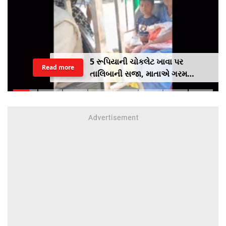
5 રૂપિયાની ચોકલેટ ખાવા પર
Read more
તાલિબાની સજા, માતાએ ગરમ
ચપ્પુથી પુત્રના પગમાં આપ્યો ડામ,
દરવાજા બંધ કરીને નીકળી ગઈ પાર્ટીમાં