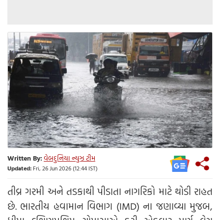
Written By:
વેબદુનિયા ન્યુઝ ટીમ
Updated:
Fri, 26 Jun 2026 (12:44 IST)
તીવ્ર ગરમી અને તડકાથી પીડાતા નાગરિકો માટે થોડી રાહત
છે. ભારતીય હવામાન વિભાગ (IMD) ના જણાવ્યા મુજબ,