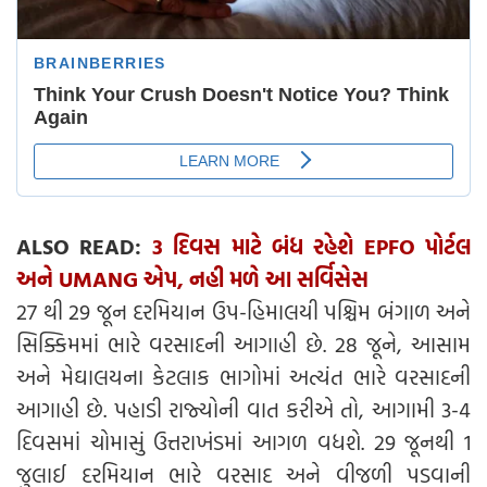
ALSO READ:
3 દિવસ માટે બંધ રહેશે EPFO પોર્ટલ
અને UMANG એપ, નહી મળે આ સર્વિસેસ
27 થી 29 જૂન દરમિયાન ઉપ-હિમાલયી પશ્ચિમ બંગાળ અને
સિક્કિમમાં ભારે વરસાદની આગાહી છે. 28 જૂને, આસામ
અને મેઘાલયના કેટલાક ભાગોમાં અત્યંત ભારે વરસાદની
આગાહી છે. પહાડી રાજ્યોની વાત કરીએ તો, આગામી 3-4
દિવસમાં ચોમાસું ઉત્તરાખંડમાં આગળ વધશે. 29 જૂનથી 1
જુલાઈ દરમિયાન ભારે વરસાદ અને વીજળી પડવાની