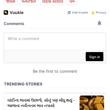
જોક્સ
મનોરંજન
લાઈફ સ્ટાઈલ
ધર્મ