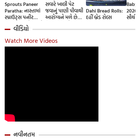
Sprouts Paneer
સવારે ખાલી પેટ
Baby 
Paratha: નાસ્તામાં
જવાનું પાણી પીવાથી
Dahi Bread Rolls:
2026-
સ્પ્રાઉટ્સ પનીર
આરોગ્યને મળે છે
દહીં બ્રેડ રોલ્સ
સૌથી 
પરાઠા બનાવો, તમને
ફાયદા... ચાલો
ટૂંકા ન
વીડિયો
પ્રોટીનનો ડબલ ડોઝ
જાણીએ તેના ફાયદા
ટોચના
મળશે
અને ઉપયોગ કરવાની
યાદી 
Watch More Videos
યોગ્ય રીત
નવીનતમ