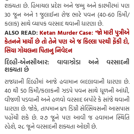
શક્યતા છે. હિમાચલ પ્રદેશ અને જમ્મુ અને કાશ્મીરમાં પણ
30 જૂન અને 1 જુલાઈના રોજ ભારે પવન (40-60 કિમી/
કલાક) સાથે વ્યાપક વરસાદ થવાની ધારણા છે.
ALSO READ:
Ketan Murder Case: 'જો મારી પુત્રીએ
કેતનને માર્યો છે તો તેને પણ એ જ કિલ્લા પરથી ફેંકી દો,
સિયા ગોયલના પિતાનુ નિવેદન
દિલ્હી-એનસીઆર: વાવાઝોડા અને વરસાદની
શક્યતા છે
રાજધાની દિલ્હીમાં આજે હવામાન બદલાવાની ધારણા છે.
40 થી 50 કિમી/કલાકની ઝડપે પવન સાથે ધૂળની આંધી,
વીજળી પડવાની અને હળવો વરસાદ બપોરે કે સાંજે થવાની
ધારણા છે. જોકે, તાપમાન ૪૧ ડિગ્રી સેલ્સિયસની આસપાસ
પહોંચી શકે છે. ૨૭ જૂને પણ આવી જ હવામાન સ્થિતિ
રહેશે, ૨૮ જૂને વરસાદની શક્યતા ઓછી છે.