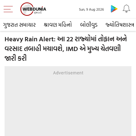
Sun, 9 Aug 2026
ગુજરાત સમાચાર
શ્રાવણ મહિનો
બોલીવુડ
જ્યોતિષશાસ્ત્ર
Heavy Rain Alert: આ 22 રાજ્યોમાં તોફાન અને
વરસાદ તબાહી મચાવશે, IMD એ મુખ્ય ચેતવણી
જારી કરી