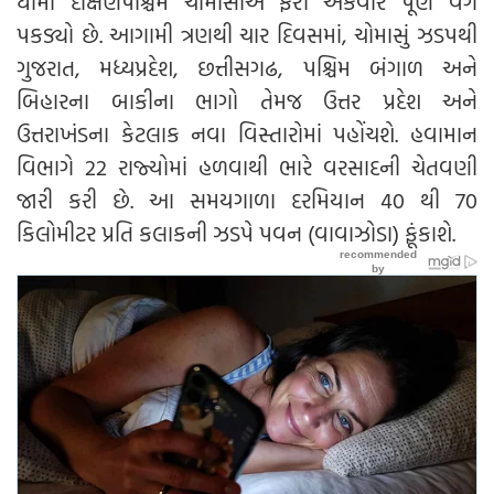
ધીમા દક્ષિણપશ્ચિમ ચોમાસાએ ફરી એકવાર પૂર્ણ વેગ
પકડ્યો છે. આગામી ત્રણથી ચાર દિવસમાં, ચોમાસું ઝડપથી
ગુજરાત, મધ્યપ્રદેશ, છત્તીસગઢ, પશ્ચિમ બંગાળ અને
બિહારના બાકીના ભાગો તેમજ ઉત્તર પ્રદેશ અને
ઉત્તરાખંડના કેટલાક નવા વિસ્તારોમાં પહોંચશે. હવામાન
વિભાગે 22 રાજ્યોમાં હળવાથી ભારે વરસાદની ચેતવણી
જારી કરી છે. આ સમયગાળા દરમિયાન 40 થી 70
કિલોમીટર પ્રતિ કલાકની ઝડપે પવન (વાવાઝોડા) ફૂંકાશે.