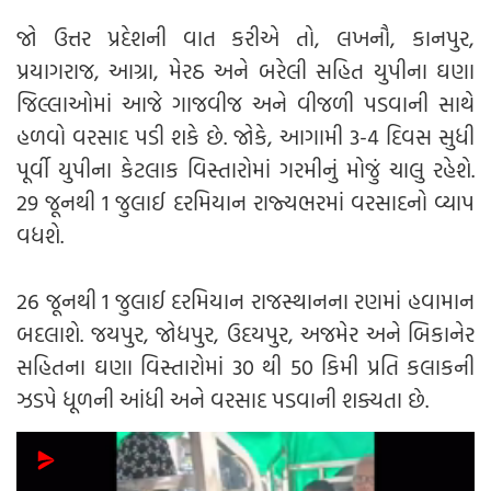
જો ઉત્તર પ્રદેશની વાત કરીએ તો, લખનૌ, કાનપુર,
પ્રયાગરાજ, આગ્રા, મેરઠ અને બરેલી સહિત યુપીના ઘણા
જિલ્લાઓમાં આજે ગાજવીજ અને વીજળી પડવાની સાથે
હળવો વરસાદ પડી શકે છે. જોકે, આગામી 3-4 દિવસ સુધી
પૂર્વી યુપીના કેટલાક વિસ્તારોમાં ગરમીનું મોજું ચાલુ રહેશે.
29 જૂનથી 1 જુલાઈ દરમિયાન રાજ્યભરમાં વરસાદનો વ્યાપ
વધશે.
26 જૂનથી 1 જુલાઈ દરમિયાન રાજસ્થાનના રણમાં હવામાન
બદલાશે. જયપુર, જોધપુર, ઉદયપુર, અજમેર અને બિકાનેર
સહિતના ઘણા વિસ્તારોમાં 30 થી 50 કિમી પ્રતિ કલાકની
ઝડપે ધૂળની આંધી અને વરસાદ પડવાની શક્યતા છે.