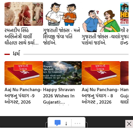
રમનદીપ સિંહે
ગુજરાતી જોક્સ - મને
ઝી સ્ટુ
અભિનેત્રી ચાર્લી
શિવજી જેવા પતિ
ગુજરાતી જોક્સ -ચાલો
ગુજરાત
ચૌહાણ સાથે કર્યા
જોઈએ.
પાર્કમાં જઈએ.
ઇન્ડસ્ટ્
લગ્ન, જશ્નમાં ક્રિકેટ
આગમન, 
ધર્મ
જગતના કલાકારોની
રાંદેરિ
હાજરી
ચેરી' સ
શરૂઆત;
રિલીઝ
Aaj Nu Panchang-
Happy Shravan
Aaj Nu Panchang-
Hanum
આજનુ પંચાગ -9
2026 Wishes In
આજનુ પંચાગ - 8
Gujarati - હ
ઓગસ્ટ, 2026
Gujarati:
ઓગસ્ટ , 20226
ચાલીસા
સ્નેહીજનોને મોકલી
આપો શ્રાવણ
મહિનાના આ શુભ
સંદેશ