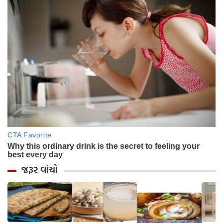
જરૂર વાંચો