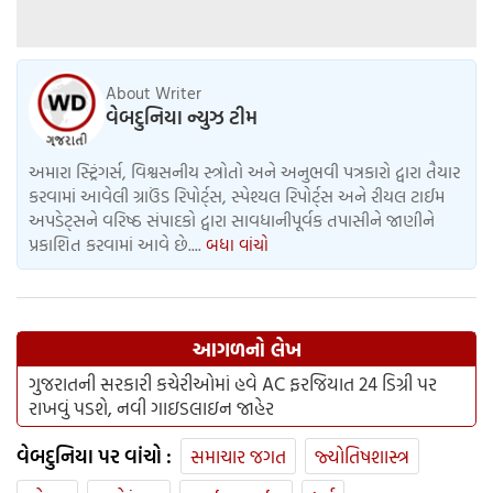
About Writer
વેબદુનિયા ન્યુઝ ટીમ
અમારા સ્ટ્રિંગર્સ, વિશ્વસનીય સ્ત્રોતો અને અનુભવી પત્રકારો દ્વારા તૈયાર
કરવામાં આવેલી ગ્રાઉંડ રિપોર્ટ્સ, સ્પેશ્યલ રિપોર્ટ્સ અને રીયલ ટાઈમ
અપડેટ્સને વરિષ્ઠ સંપાદકો દ્વારા સાવધાનીપૂર્વક તપાસીને જાણીને
પ્રકાશિત કરવામાં આવે છે....
બધા વાંચો
આગળનો લેખ
ગુજરાતની સરકારી કચેરીઓમાં હવે AC ફરજિયાત 24 ડિગ્રી પર
રાખવું પડશે, નવી ગાઇડલાઇન જાહેર
વેબદુનિયા પર વાંચો :
સમાચાર જગત
જ્યોતિષશાસ્ત્ર