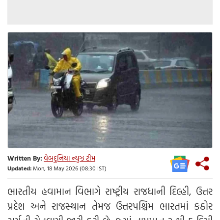
Written By:
વેબદુનિયા ન્યુઝ ટીમ
Updated:
Mon, 18 May 2026 (08:30 IST)
ભારતીય હવામાન વિભાગે રાષ્ટ્રીય રાજધાની દિલ્હી, ઉત્તર
પ્રદેશ અને રાજસ્થાન તેમજ ઉત્તરપશ્ચિમ ભારતમાં કઠોર