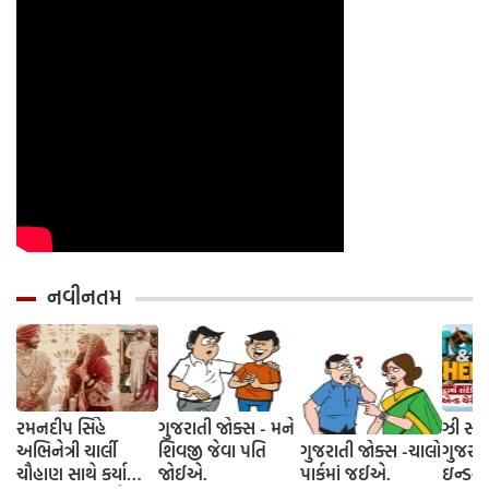
નવીનતમ
રમનદીપ સિંહે
ગુજરાતી જોક્સ - મને
ઝી સ્ટુ
અભિનેત્રી ચાર્લી
શિવજી જેવા પતિ
ગુજરાતી જોક્સ -ચાલો
ગુજરાત
ચૌહાણ સાથે કર્યા
જોઈએ.
પાર્કમાં જઈએ.
ઇન્ડસ્ટ્