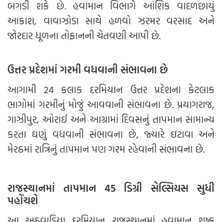
બગડી શકે છે. હવામાન વિભાગે આંશિક વાદળછાયું
આકાશ, વાવાઝોડા સાથે હળવો ઝરમર વરસાદ અને
જોરદાર ધૂળના તોફાનની ચેતવણી આપી છે.
ઉત્તર પ્રદેશમાં ગરમી વધવાની સંભાવના છે
આગામી 24 કલાક દરમિયાન ઉત્તર પ્રદેશના કેટલાક
ભાગોમાં ગરમીનું મોજું આવવાની સંભાવના છે. પ્રયાગરાજ,
ગાઝીપુર, ઓરાઈ અને આગ્રામાં દિવસનું તાપમાન સામાન્ય
કરતા ઘણું વધવાની સંભાવના છે, જ્યારે ઇટાવા અને
મેરઠમાં રાત્રિનું તાપમાન પણ ગરમ રહેવાની સંભાવના છે.
રાજસ્થાનમાં તાપમાન 45 ડિગ્રી સેલ્સિયસ સુધી
પહોંચશે
આ અઠવાડિયા દરમિયાન રાજસ્થાનમાં હવામાન શુષ્ક