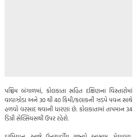
પશ્ચિમ બંગાળમાં, કોલકાતા સહિત દક્ષિણના વિસ્તારોમાં
વાવાઝોડા અને 30 થી 40 કિમી/કલાકની ઝડપે પવન સાથે
હળવો વરસાદ થવાની ધારણા છે. કોલકાતામાં તાપમાન 34
ડિગ્રી સેલ્સિયસથી ઉપર રહેશે.
દરમિયાન, આજે ઉત્તરપૂર્વીય રાજ્યો આસામ, મેઘાલય,