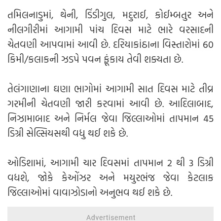
તમિલનાડુમાં, થેની, ડિંડીગુલ, મદુરાઈ, કોઈમ્બતુર અને
નીલગીરીમાં આગામી પાંચ દિવસ માટે ભારે વરસાદની
ચેતવણી આપવામાં આવી છે. દરિયાકાંઠાના વિસ્તારોમાં 60
કિમી/કલાકની ઝડપે પવન ફૂંકાય તેવી શક્યતા છે.
તેલંગાણાના ઘણા ભાગોમાં આગામી સાત દિવસ માટે તીવ્ર
ગરમીની ચેતવણી જારી કરવામાં આવી છે. આદિલાબાદ,
નિઝામાબાદ અને નિર્મલ જેવા જિલ્લાઓમાં તાપમાન 45
ડિગ્રી સેલ્સિયસથી વધુ થઈ શકે છે.
ઓડિશામાં, આગામી ચાર દિવસમાં તાપમાન 2 થી 3 ડિગ્રી
વધશે, જોકે કેઓંઝર અને મયુરભંજ જેવા કેટલાક
જિલ્લાઓમાં વાવાઝોડાનો અનુભવ થઈ શકે છે.