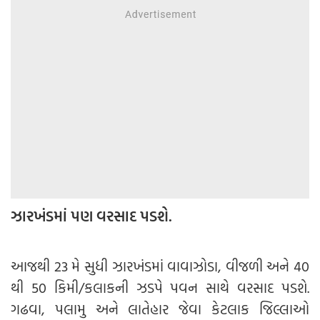
ઝારખંડમાં પણ વરસાદ પડશે.
આજથી 23 મે સુધી ઝારખંડમાં વાવાઝોડા, વીજળી અને 40
થી 50 કિમી/કલાકની ઝડપે પવન સાથે વરસાદ પડશે.
ગઢવા, પલામુ અને લાતેહાર જેવા કેટલાક જિલ્લાઓ