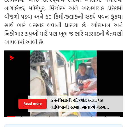
નાગાલેન્ડ, મણિપુર, મિઝોરમ અને અરુણાચલ પ્રદેશમાં
વીજળી પડવા અને 60 કિમી/કલાકની ઝડપે પવન ફૂંકવા
સાથે ભારે વરસાદ થવાની ધારણા છે. આંદામાન અને
નિકોબાર ટાપુઓ માટે પણ ખૂબ જ ભારે વરસાદની ચેતવણી
આપવામાં આવી છે.
5 રૂપિયાની ચોકલેટ ખાવા પર
Read more
તાલિબાની સજા, માતાએ ગરમ
ચપ્પુથી પુત્રના પગમાં આપ્યો ડામ,
દરવાજા બંધ કરીને નીકળી ગઈ પાર્ટીમાં