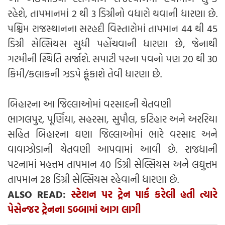
રહેશે, તાપમાનમાં 2 થી 3 ડિગ્રીનો વધારો થવાની ધારણા છે.
પશ્ચિમ રાજસ્થાનના સરહદી વિસ્તારોમાં તાપમાન 44 થી 45
ડિગ્રી સેલ્સિયસ સુધી પહોંચવાની ધારણા છે, જેનાથી
ગરમીની સ્થિતિ સર્જાશે. સપાટી પરના પવનો પણ 20 થી 30
કિમી/કલાકની ઝડપે ફૂંકાશે તેવી ધારણા છે.
બિહારના આ જિલ્લાઓમાં વરસાદની ચેતવણી
ભાગલપુર, પૂર્ણિયા, સહરસા, સુપૌલ, કટિહાર અને અરરિયા
સહિત બિહારના ઘણા જિલ્લાઓમાં ભારે વરસાદ અને
વાવાઝોડાની ચેતવણી આપવામાં આવી છે. રાજધાની
પટનામાં મહત્તમ તાપમાન 40 ડિગ્રી સેલ્સિયસ અને લઘુત્તમ
તાપમાન 28 ડિગ્રી સેલ્સિયસ રહેવાની ધારણા છે.
ALSO READ:
સ્ટેશન પર ટ્રેન પાર્ક કરેલી હતી ત્યારે
પેસેન્જર ટ્રેનના ડબ્બામાં આગ લાગી