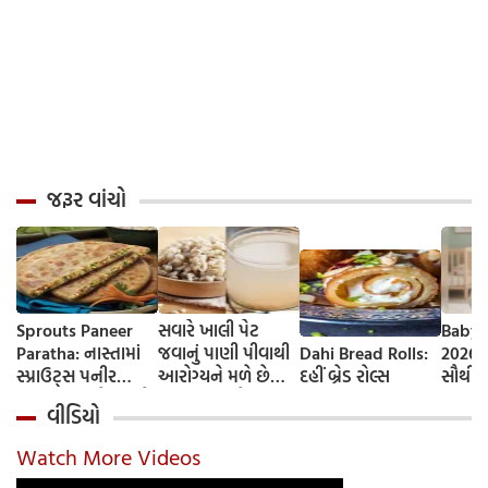
જરૂર વાંચો
Sprouts Paneer
સવારે ખાલી પેટ
Baby 
Paratha: નાસ્તામાં
જવાનું પાણી પીવાથી
Dahi Bread Rolls:
2026-
સ્પ્રાઉટ્સ પનીર
આરોગ્યને મળે છે
દહીં બ્રેડ રોલ્સ
સૌથી 
પરાઠા બનાવો, તમને
ફાયદા... ચાલો
ટૂંકા ન
વીડિયો
પ્રોટીનનો ડબલ ડોઝ
જાણીએ તેના ફાયદા
ટોચના
મળશે
અને ઉપયોગ કરવાની
યાદી 
Watch More Videos
યોગ્ય રીત