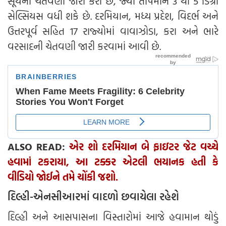
સૂર્યની ચેતવણી જારી કરી છે, જ્યાં તાપમાન 3 થી 5 ડિગ્રી
સેલ્સિયસ વધી શકે છે. દરમિયાન, મધ્ય પ્રદેશ, વિદર્ભ અને
ઉત્તરપૂર્વ સહિત 17 રાજ્યોમાં વાવાઝોડા, કરા અને ભારે
વરસાદની ચેતવણી જારી કરવામાં આવી છે.
ALSO READ:
એર શો દરમિયાન બે ફાઇટર જેટ વચ્ચે
હવામાં ટકરાયા, આ ટક્કર એટલી ભયાનક હતી કે
વીડિયો જોઈને તમે ચોંકી જશો.
દિલ્હી-એનસીઆરમાં વાદળો છવાયેલા રહેશે
દિલ્હી અને આસપાસના વિસ્તારોમાં આજે હવામાન થોડું