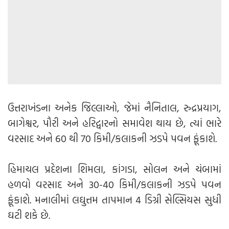
ઉત્તરાખંડના અનેક જિલ્લાઓ, જેમાં નૈનિતાલ, રુદ્રપ્રયાગ,
બાગેશ્વર, પૌરી અને હરિદ્વારનો સમાવેશ થાય છે, ત્યાં ભારે
વરસાદ અને 60 થી 70 કિમી/કલાકની ઝડપે પવન ફૂંકાશે.
હિમાચલ પ્રદેશના શિમલા, કાંગડા, સોલન અને ચંબામાં
હળવો વરસાદ અને 30-40 કિમી/કલાકની ઝડપે પવન
ફૂંકાશે. મનાલીમાં લઘુત્તમ તાપમાન 4 ડિગ્રી સેલ્સિયસ સુધી
ઘટી શકે છે.