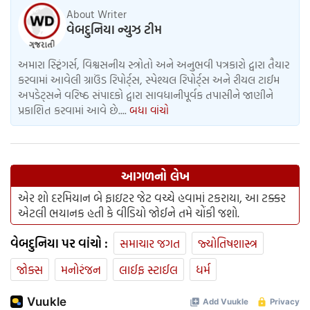
About Writer
વેબદુનિયા ન્યુઝ ટીમ
અમારા સ્ટ્રિંગર્સ, વિશ્વસનીય સ્ત્રોતો અને અનુભવી પત્રકારો દ્વારા તૈયાર
કરવામાં આવેલી ગ્રાઉંડ રિપોર્ટ્સ, સ્પેશ્યલ રિપોર્ટ્સ અને રીયલ ટાઈમ
અપડેટ્સને વરિષ્ઠ સંપાદકો દ્વારા સાવધાનીપૂર્વક તપાસીને જાણીને
પ્રકાશિત કરવામાં આવે છે....
બધા વાંચો
આગળનો લેખ
એર શો દરમિયાન બે ફાઇટર જેટ વચ્ચે હવામાં ટકરાયા, આ ટક્કર
એટલી ભયાનક હતી કે વીડિયો જોઈને તમે ચોંકી જશો.
વેબદુનિયા પર વાંચો :
સમાચાર જગત
જ્યોતિષશાસ્ત્ર
જોક્સ
મનોરંજન
લાઈફ સ્ટાઈલ
ધર્મ