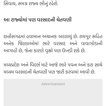
સિવાય, સમગ્ર રાજ્ય ભીનું રહેશે.
આ રાજ્યોમાં પણ વરસાદની ચેતવણી
છત્તીસગઢમાં હવામાન અચાનક બદલાયું છે. રાયપુર સહિત
અનેક જિલ્લાઓમાં ભારે વરસાદ અને વાવાઝોડાની
આગાહી છે, જેના કારણે વૃક્ષો પણ ઉખડી શકે છે.
મધ્યપ્રદેશ અને વિદર્ભ માટે આજે ભારે પવન અને કરા સાથે
મધ્યમ વરસાદની ચેતવણી પણ જારી કરવામાં આવી છે.