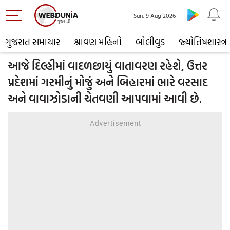
Sun, 9 Aug 2026
ગુજરાત સમાચાર
શ્રાવણ મહિનો
બોલીવુડ
જ્યોતિષશાસ્ત્ર
આજે દિલ્હીમાં વાદળછાયું વાતાવરણ રહેશે, ઉત્તર
પ્રદેશમાં ગરમીનું મોજું અને બિહારમાં ભારે વરસાદ
અને વાવાઝોડાની ચેતવણી આપવામાં આવી છે.