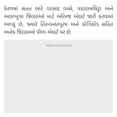
કેરળમાં સતત ભારે વરસાદ વચ્ચે, પઠાણમથિટ્ટા અને
અલાપ્પુઝા જિલ્લાઓ માટે ઓરેન્જ એલર્ટ જારી કરવામાં
આવ્યું છે, જ્યારે તિરુવનંતપુરમ અને કોઝિકોડ સહિત
અનેક જિલ્લાઓ પીળા એલર્ટ પર છે.