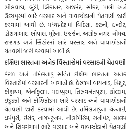
ભીલવાડા, બુંદી, બિકાનેર, અજમેર, સીકર, પાલી અને
ઉદયપુરમાં ભારે વરસાદ અને વાવાઝોડાની ચેતવણી જારી
કરવામાં આવી છે. મધ્યપ્રદેશમાં વિદિશા, કટની, ઇન્દોર,
હોશંગાબાદ, ભોપાલ, મુરેના, ઉજ્જૈન, અશોક નગર, નીમચ,
રાજગઢ અને સિહોરમાં ભારે વરસાદ અને વાવાઝોડાની
ચેતવણી જારી કરવામાં આવી છે.
દક્ષિણ ભારતના અનેક વિસ્તારોમાં વરસાદની ચેતવણી
કેરળ અને તમિલનાડુ સહિત દક્ષિણ ભારતના અનેક
વિસ્તારોમાં વરસાદની આગાહી છે. કેરળમાં વાયનાડ, ત્રિશુર,
કોટ્ટાયમ, એર્નાકુલમ, મલપ્પુરમ, તિરુવનંતપુરમ, કોલ્લમ,
ઇડુક્કી અને કોઝિકોડમાં ભારે વરસાદ અને વાવાઝોડાની
ચેતવણી જારી કરવામાં આવી છે. તમિલનાડુના ચેન્નાઈ,
ધર્મપુરી, ઈરોડ, નાગપટ્ટનમ, નીલગિરિસ, રાનીપેટ, સાલેમ
અને શિવગંગામાં ભારે વરસાદ અને વાવાઝોડાની ચેતવણી