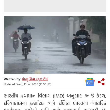
Written By:
વેબદુનિયા ન્યુઝ ટીમ
Updated:
Wed, 10 Jun 2026 (10:56 IST)
ભારતીય હવામાન વિભાગ (IMD) અનુસાર, આજે કેરળ,
દરિયાકાંઠાના કર્ણાટક અને દક્ષિણ ભારતના આંતરિક