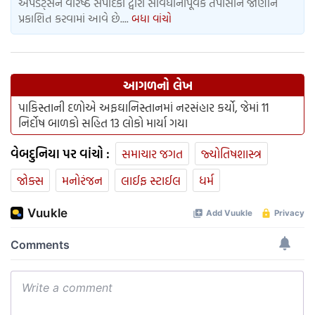
અપડેટ્સને વરિષ્ઠ સંપાદકો દ્વારા સાવધાનીપૂર્વક તપાસીને જાણીને
પ્રકાશિત કરવામાં આવે છે....
બધા વાંચો
આગળનો લેખ
પાકિસ્તાની દળોએ અફઘાનિસ્તાનમાં નરસંહાર કર્યો, જેમાં 11
નિર્દોષ બાળકો સહિત 13 લોકો માર્યા ગયા
વેબદુનિયા પર વાંચો :
સમાચાર જગત
જ્યોતિષશાસ્ત્ર
જોક્સ
મનોરંજન
લાઈફ સ્ટાઈલ
ધર્મ