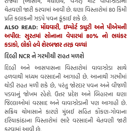
રાજ્યો (આસામ, મેઘાલય, વગેરે) માટે વાવાઝોડાની
ચેતવણી જારી કરવામાં આવી છે. ઘણા વિસ્તારોમાં 80 કિમી
પ્રતિ કલાકની ઝડપે પવન ફૂંકાઈ શકે છે.
ALSO READ:
મોંઘવારી, ઇમ્પોર્ટ ડ્યુટી અને પીએમની
અપીલ: સુરતમાં સોનાના વેપારમાં 80% નો ભયંકર
કડાકો, લોકો હવે શેરબજાર તરફ વળ્યાં
દિલ્હી NCR ને ગરમીથી રાહત મળશે
દિલ્હી અને આસપાસના વિસ્તારોમાં વાવાઝોડા સાથે
હળવાથી મધ્યમ વરસાદની આગાહી છે. આનાથી ગરમીમાં
થોડી રાહત મળી શકે છે, પરંતુ જોરદાર પવન અને વીજળી
પડવાનું જોખમ રહેશે. ઉત્તર પ્રદેશ અને બિહારના ઘણા
જિલ્લાઓમાં વરસાદ અને વાવાઝોડાની પણ આગાહી છે.
સક્રિય ચોમાસાને કારણે મુંબઈ સહિત કોંકણ-ગોવાના
દરિયાકાંઠાના વિસ્તારોમાં ભારે વરસાદની ચેતવણી જારી
કરવામાં આવી છે.