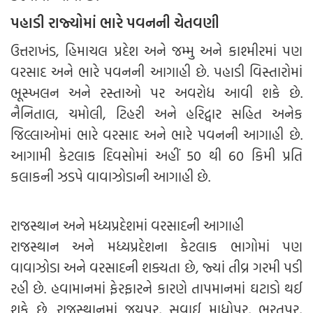
પહાડી રાજ્યોમાં ભારે પવનની ચેતવણી
ઉત્તરાખંડ, હિમાચલ પ્રદેશ અને જમ્મુ અને કાશ્મીરમાં પણ
વરસાદ અને ભારે પવનની આગાહી છે. પહાડી વિસ્તારોમાં
ભૂસ્ખલન અને રસ્તાઓ પર અવરોધ આવી શકે છે.
નૈનિતાલ, ચમોલી, ટિહરી અને હરિદ્વાર સહિત અનેક
જિલ્લાઓમાં ભારે વરસાદ અને ભારે પવનની આગાહી છે.
આગામી કેટલાક દિવસોમાં અહીં 50 થી 60 કિમી પ્રતિ
કલાકની ઝડપે વાવાઝોડાની આગાહી છે.
રાજસ્થાન અને મધ્યપ્રદેશમાં વરસાદની આગાહી
રાજસ્થાન અને મધ્યપ્રદેશના કેટલાક ભાગોમાં પણ
વાવાઝોડા અને વરસાદની શક્યતા છે, જ્યાં તીવ્ર ગરમી પડી
રહી છે. હવામાનમાં ફેરફારને કારણે તાપમાનમાં ઘટાડો થઈ
શકે છે. રાજસ્થાનમાં જયપુર, સવાઈ માધોપુર, ભરતપુર,