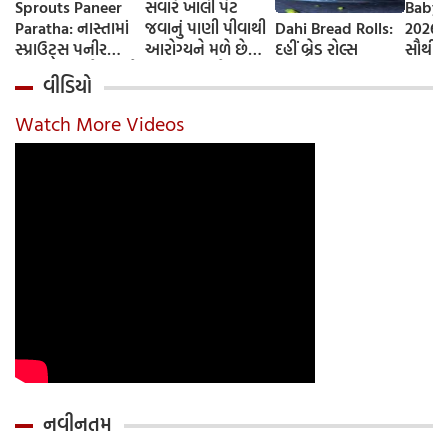
Sprouts Paneer
સવારે ખાલી પેટ
Baby 
Paratha: નાસ્તામાં
જવાનું પાણી પીવાથી
Dahi Bread Rolls:
2026-
સ્પ્રાઉટ્સ પનીર
આરોગ્યને મળે છે
દહીં બ્રેડ રોલ્સ
સૌથી 
પરાઠા બનાવો, તમને
ફાયદા... ચાલો
ટૂંકા ન
વીડિયો
પ્રોટીનનો ડબલ ડોઝ
જાણીએ તેના ફાયદા
ટોચના
મળશે
અને ઉપયોગ કરવાની
યાદી 
Watch More Videos
યોગ્ય રીત
નવીનતમ