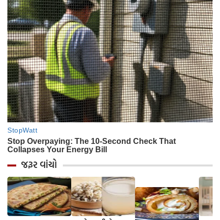
જરૂર વાંચો