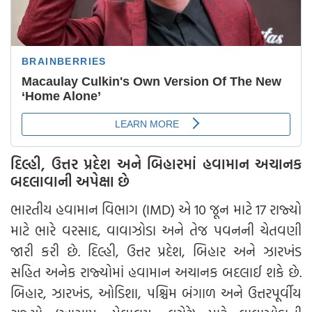
દિલ્હી, ઉત્તર પ્રદેશ અને બિહારમાં હવામાન અચાનક
બદલાવાની અપેક્ષા છે
ભારતીય હવામાન વિભાગ (IMD) એ 10 જૂન માટે 17 રાજ્યો
માટે ભારે વરસાદ, વાવાઝોડા અને તેજ પવનની ચેતવણી
જારી કરી છે. દિલ્હી, ઉત્તર પ્રદેશ, બિહાર અને ઝારખંડ
સહિત અનેક રાજ્યોમાં હવામાન અચાનક બદલાઈ શકે છે.
બિહાર, ઝારખંડ, ઓડિશા, પશ્ચિમ બંગાળ અને ઉત્તરપૂર્વીય