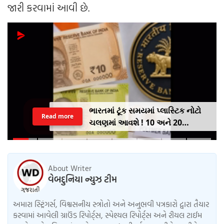
જારી કરવામાં આવી છે.
ભારતમાં ટૂંક સમયમાં પ્લાસ્ટિક નોટો
Read more
ચલણમાં આવશે ! 10 અને 20
રૂપિયાની નોટથી થશે શરૂઆત,
જાણો શુ થશે ફાયદો
About Writer
વેબદુનિયા ન્યુઝ ટીમ
અમારા સ્ટ્રિંગર્સ, વિશ્વસનીય સ્ત્રોતો અને અનુભવી પત્રકારો દ્વારા તૈયાર
કરવામાં આવેલી ગ્રાઉંડ રિપોર્ટ્સ, સ્પેશ્યલ રિપોર્ટ્સ અને રીયલ ટાઈમ