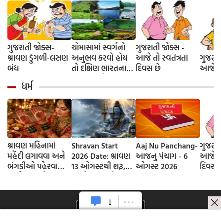
ગુજરાતી જોક્સ-
ચોમાસામાં સ્વર્ગનો
ગુજરાતી જોક્સ -
શ્રાવણ ડુંગળી-લસણ
અનુભવ કરવો હોય
આજે તો સ્વતંત્રતા
ગુજરાત
બંધ
તો દક્ષિણ ભારતના
દિવસ છે
આજે દે
આ 5 સ્થળોની જરૂર
ધર્મ
મુલાકાત લો
શ્રાવણ મહિનામાં
Shravan Start
Aaj Nu Panchang-
ગુજરાત
મહેંદી લગાવવા અને
2026 Date: શ્રાવણ
આજનુ પંચાગ - 6
આજે તો
બંગડીઓ પહેરવાના
13 ઓગસ્ટથી શરૂ,
ઓગસ્ટ 2026
દિવસ 
ધાર્મિક કારણો
જાણો આવખતે
શ્રાવણના કેટલા
સોમવાર રહેશે