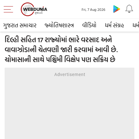
Fri, 7 Aug 2026
ગુજરાત સમાચાર
જ્યોતિષશાસ્ત્ર
વીડિયો
ધર્મ સંગ્રહ
ધર્
દિલ્હી સહિત 17 રાજ્યોમાં ભારે વરસાદ અને
વાવાઝોડાની ચેતવણી જારી કરવામાં આવી છે.
ચોમાસાની સાથે પશ્ચિમી વિક્ષેપ પણ સક્રિય છે