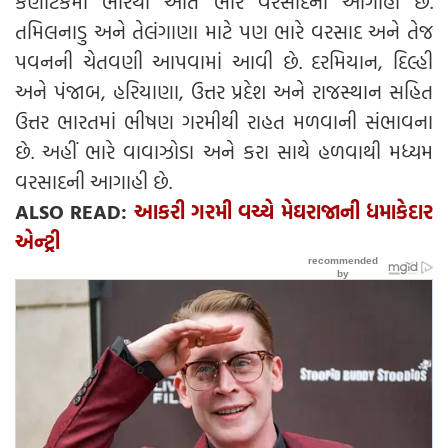
કર્ણાટકમાં ભારેથી અતિ ભારે વરસાદની આગાહી છે.
તમિલનાડુ અને તેલંગાણા માટે પણ ભારે વરસાદ અને તેજ
પવનની ચેતવણી આપવામાં આવી છે. દરમિયાન, દિલ્હી
અને પંજાબ, હરિયાણા, ઉત્તર પ્રદેશ અને રાજસ્થાન સહિત
ઉત્તર ભારતમાં ભીષણ ગરમીથી રાહત મળવાની સંભાવના
છે. અહીં ભારે વાવાઝોડા અને કરા સાથે હળવાથી મધ્યમ
વરસાદની આગાહી છે.
ALSO READ:
આકરી ગરમી વચ્ચે મેઘરાજાની ધમાકેદાર
એન્ટ્રી