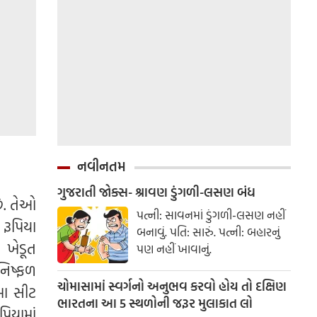
નવીનતમ
ગુજરાતી જોક્સ- શ્રાવણ ડુંગળી-લસણ બંધ
છે. તેઓ
પત્ની: સાવનમાં ડુંગળી-લસણ નહીં
 રૂપિયા
બનાવું. પતિ: સારું. પત્ની: બહારનું
 ખેડૂત
પણ નહીં ખાવાનું.
નિષ્ફળ
ચોમાસામાં સ્વર્ગનો અનુભવ કરવો હોય તો દક્ષિણ
મા સીટ
ભારતના આ 5 સ્થળોની જરૂર મુલાકાત લો
પિયામાં