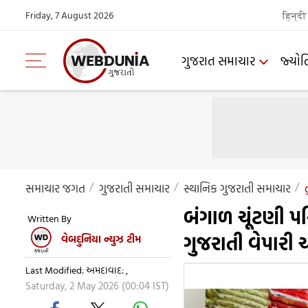
Friday, 7 August 2026
हिन्दी
ગુજરાત સમાચાર
જ્યોત
સમાચાર જગત
ગુજરાતી સમાચાર
સ્થાનિક ગુજરાતી સમાચાર
બંગાળ ચૂંટણી પ
Written By
ગુજરાતી વેપારી 
વેબદુનિયા ન્યુઝ ટીમ
Last Modified: અમદાવાદ: ,
Saturday, 2 May 2026 (00:04 IST)