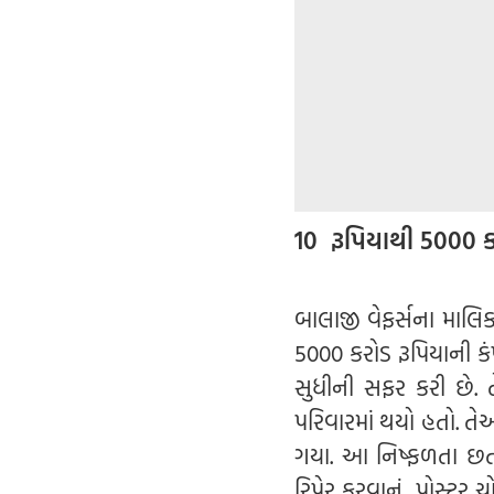
10 રૂપિયાથી 5000 ક
બાલાજી વેફર્સના માલિક
5000 કરોડ રૂપિયાની કં
સુધીની સફર કરી છે. તે
પરિવારમાં થયો હતો. તે
ગયા. આ નિષ્ફળતા છતાં
રિપેર કરવાનું, પોસ્ટર 