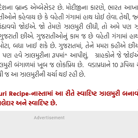
ના બ્રાન્ડ એમ્બેસેડર છે. મોદીજીના કારણે, ભારત આખા 
રાતીઓને કહેવાય છે કે વહેતી ગંગામાં હાથ ધોઈ લેવા. તેથી, જ
ઉઠાવવો જોઈએ. જો તેમણે ઝાલમુરી લીધી, તો અમે પણ ઝ
ગુજરાતી છીએ. ગુજરાતીઓનું કામ જ છે વહેતી ગંગામાં હાથ
મોટા, બધા ખાઈ શકે છે. ગુજરાતમાં, તેને મમરા કહીએ છી
ણ હવે ઝાલમુરીના રૂપમાં^ આપીશું. ગ્રાહકોને જે જોઈએ
મુરી બંગાળમાં ખૂબ જ લોકપ્રિય છે. વડાપ્રધાને 10 રૂપિયા
થી જ આ ઝાલમુરીની ચર્ચા થઈ રહી છે.
ri Recipe-નાસ્તામાં આ રીતે સ્વાદિષ્ટ ઝાલમુરી બના
દાર અને સ્વાદિષ્ટ છે.