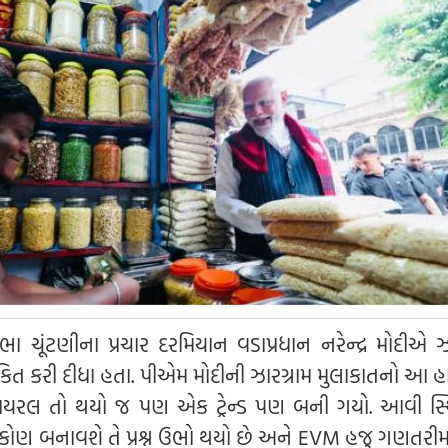
ા ચૂંટણીના પ્રચાર દરમિયાન વડાપ્રધાન નરેન્દ્ર મોદીએ ઝ
કિત કરી દીધા હતા. પીએમ મોદીની ઝારગ્રામ મુલાકાતનો આ 
યરલ તો થયો જ પણ એક ટ્રેન્ડ પણ બની ગયો. આવી સ્થિ
 કોણ બનાવશે તે પ્રશ્ન ઉભો થયો છે અને EVM હજુ ગણતરીમા