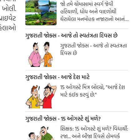
જો તમે ચોમાસામાં સ્વર્ગ જેવી
ી ખોલી.
હરિયાળી, ધોધ અને વાદળોથી
રાઇવેટ
ઘેરાયેલા મનમોહક નજારાનો આનંદ
માણવા માંગતા હો, તો દક્ષિણ
મહિલાઓ
ભારતના આ સુંદર સ્થળોની
ગુજરાતી જોક્સ - આજે તો સ્વતંત્રતા દિવસ છે
મુલાકાત જરૂર લો. આ ડેસ્ટિનેશન્સ
ગુજરાતી જોક્સ - આજે તો સ્વતંત્રતા
તમને કુદરતની ગોદમાં યાદગાર
દિવસ છે
પ્રવાસનો અદભુત અનુભવ કરાવશે.
ગુજરાતી જોક્સ - આજે દેશ માટે
15 ઓગસ્ટે મિત્ર બોલ્યો, "આજે દેશ
માટે કંઈક કરવું છે."
ગુજરાતી જોક્સ - 15 ઓગસ્ટે શું મળે?
શિક્ષક: 15 ઓગસ્ટે શું મળે? વિદ્યાર્થી:
રજા... અને બીજા દિવસે હોમવર્ક