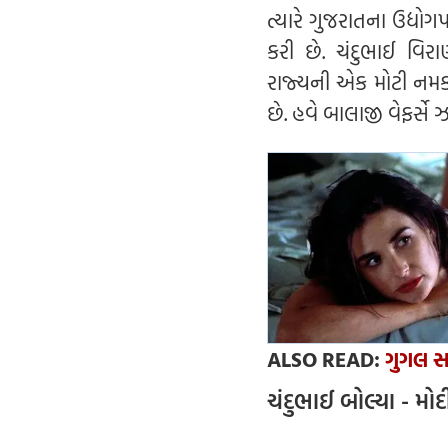
ત્યારે ગુજરાતના ઉદ્યોગ
કરી છે. ચંદુભાઈ વિરા
રાજ્યની એક મોટી નમકી
છે. હવે બાલાજી વેફર્સે ઝ
ALSO READ:
ગુગલ સર
ચંદુભાઈ બોલ્યા - મોદ