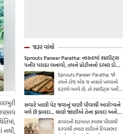
જરૂર વાંચો
Sprouts Paneer Paratha: નાસ્તામાં સ્પ્રાઉટ્સ
પનીર પરાઠા બનાવો, તમને પ્રોટીનનો ડબલ ડોઝ
મળશે
Sprouts Paneer Paratha: જો
તમને રોજ એક જ નાસ્તો ખાવાનો
કંટાળો આવે છે, તો સ્પ્રાઉટ્સ પનીર
પરાઠા બનાવવાનો પ્રયાસ કરો. તે
ાલમુરી
માત્ર સ્વાદિષ્ટ જ નથી પણ તમારા
સવારે ખાલી પેટ જવાનું પાણી પીવાથી આરોગ્યને
સ્વાસ્થ્ય માટે અતિ ફાયદાકારક પણ
હાવભાવ
મળે છે ફાયદા... ચાલો જાણીએ તેના ફાયદા અને
છે.
ઉપયોગ કરવાની યોગ્ય રીત
તિમાં,
સવારની શરૂઆત સ્વસ્થ પીણાથી
કરવાથી તમારા શરીરને દિવસભર
ં નથી,