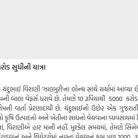
રોડ સુધીની યાત્રા
 ચંદુભાઈ વિરાણી 'ઝાલમુરી'ના લોન્ચ સાથે ચર્ચામાં આવ્યા 
પની બાલા વેફર્સ ધરાવે છે. તેમણે 10 રૂપિયાથી 5000 કરોડ
મની વાર્તા પ્રેરણાદાયી છે. ચંદુભાઈનો ઉછેર એક ગુજરાતી
ઓ કૃષિ ઉત્પાદનો અને ખેતીના સાધનો વેચવાના વ્યવસાયમાં 
, વિરાણીએ હાર માની નહીં. મુશ્કેલ સમયમાં, તેમણે સિને
ચોંટાડવાનું અને થિયેટરોમાં નાસ્તા વેચવાનું કામ પણ 1000 રૂ