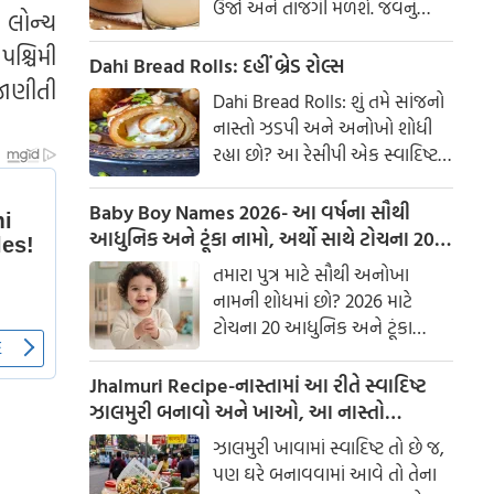
ઉર્જા અને તાજગી મળશે. જવનું
ી લોન્ચ
પાણી એક ઉત્તમ ઘરેલું ઉપાય
શ્ચિમી
માનવામાં આવે છે, જે ખાસ કરીને
Dahi Bread Rolls: દહીં બ્રેડ રોલ્સ
જાણીતી
ઉનાળામાં ઠંડક આપે છે
Dahi Bread Rolls: શું તમે સાંજનો
નાસ્તો ઝડપી અને અનોખો શોધી
રહ્યા છો? આ રેસીપી એક સ્વાદિષ્ટ
વિકલ્પ આપે છે જે બહારથી ક્રિસ્પી
અને અંદરથી અતિ નરમ છે. મસાલા
Baby Boy Names 2026- આ વર્ષના સૌથી
અને ક્રીમી ટેક્સચરનું સંપૂર્ણ મિશ્રણ
આધુનિક અને ટૂંકા નામો, અર્થો સાથે ટોચના 20
તેને બધી ઉંમરના લોકોમાં પ્રિય
નામોની યાદી જુઓ.
તમારા પુત્ર માટે સૌથી અનોખા
બનાવે છે.
નામની શોધમાં છો? 2026 માટે
ટોચના 20 આધુનિક અને ટૂંકા
બાળક છોકરાના નામોની યાદી
તપાસો, અર્થો સાથે, જે તમારા
Jhalmuri Recipe-નાસ્તામાં આ રીતે સ્વાદિષ્ટ
બાળકને એક સુંદર ઓળખ આપશે.
ઝાલમુરી બનાવો અને ખાઓ, આ નાસ્તો
મસાલેદાર અને સ્વાદિષ્ટ છે.
ઝાલમુરી ખાવામાં સ્વાદિષ્ટ તો છે જ,
પણ ઘરે બનાવવામાં આવે તો તેના