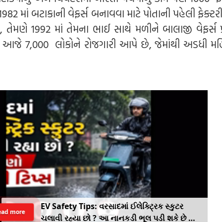
એ 1982 માં બટાકાની વેફર્સ બનાવવા માટે પોતાની પહેલી ફેક્ટર
તેમણે 1992 માં તેમના ભાઈ સાથે મળીને બાલાજી વેફર્સ પ્
પની આજે 7,000 લોકોને રોજગારી આપે છે, જેમાંથી અડધી 
EV Safety Tips: વરસાદમાં ઈલેક્ટ્રિક સ્કુટર
ead more
ચલાવી રહ્યા છો ? આ નાનકડી ભૂલ પડી શકે છે ભારે