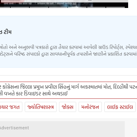
.. જાણો સેફ્ટી ટિપ્સ
ુઝ ટીમ
્ત્રોતો અને અનુભવી પત્રકારો દ્વારા તૈયાર કરવામાં આવેલી ગ્રાઉંડ રિપોર્ટ્સ, સ્પેશ્
ેટ્સને વરિષ્ઠ સંપાદકો દ્વારા સાવધાનીપૂર્વક તપાસીને જાણીને પ્રકાશિત કરવામ
કોંગ્રેસના જિલ્લા પ્રમુખ પ્રવીણ સિંહનું માર્ગ અકસ્માતમાં મોત, દિલ્હીથી પટ
ી વખતે કાર ડિવાઇડર સાથે અથડાઈ
ાચાર જગત
જ્યોતિષશાસ્ત્ર
જોક્સ
મનોરંજન
લાઈફ સ્ટાઈલ