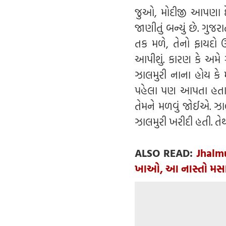
જુઓ, મોદીજી આપણા દેશ
જાણીતું બન્યું છે. ગુજ
તક મળે, તેનો ફાયદો 
આપીશું. કારણ કે અમે 
ઝાલમુરી નાના હોય કે 
પહેલા પણ આપતા હતા પ
તેમને મળવું જોઈએ. ઝાલ
ઝાલમુરી ખરીદી હતી. તે
ALSO READ:
Jhalmu
ખાઓ, આ નાસ્તો મસાલે