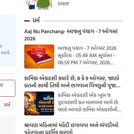
ડબલ!
ધર્મ
Aaj Nu Panchang- આજનુ પંચાગ - 7 ઓગસ્ટ
2026
યલ
આજનુ પંચાગ - 7 ઓગસ્ટ 2026
ાં આવે
સૂર્યોદય - 05:49 AM સૂર્યાસ્ત -
06:59 PM 7 ઓગસ્ટ, 2026
શુક્રવાર આષાઢ વદ નોમ - વિક્રમ
સંવત 2082
કામિકા એકાદશી ક્યારે છે, 8 કે 9 ઓગસ્ટ, જાણો
ના
વ્રતની સાચી તિથી અને ભગવાન વિષ્ણુની પૂજાનું
શુભ મુહૂર્ત
કામિકા એકાદશી એક ખૂબ જ
પુણ્યશાળી વ્રત માનવામાં આવે છે.
ધર્મ
ચાલો આપણે કામિકા એકાદશીની
ચોક્કસ તારીખ અને આ દિવસે પૂજા
કરવાનો શુભ સમય જાણીએ.
શ્રાવણ મહિનામાં મહેંદી લગાવવા અને બંગડીઓ
પહેરવાના ધાર્મિક કારણો