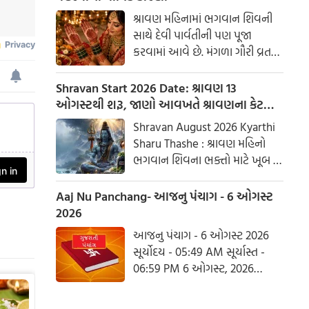
શ્રાવણ મહિનામાં ભગવાન શિવની
સાથે દેવી પાર્વતીની પણ પૂજા
કરવામાં આવે છે. મંગળા ગૌરી વ્રત
અને હરિયાળી તીજ જેવા પ્રસંગોએ
મહેંદી લગાવવી અને લીલા રંગના
Shravan Start 2026 Date: શ્રાવણ 13
કપડાં પહેરવા એ પતિના લાંબા
ઓગસ્ટથી શરૂ, જાણો આવખતે શ્રાવણના કેટલા
આયુષ્ય અને સુખી દામ્પત્ય જીવન
સોમવાર રહેશે
Shravan August 2026 Kyarthi
માટે શુભ માનવામાં આવે છે.
Sharu Thashe : શ્રાવણ મહિનો
આપણી પરંપરાઓમાં, સ્ત્રીઓને
ભગવાન શિવના ભક્તો માટે ખૂબ જ
પ્રકૃતિનું સ્વરૂપ માનવામાં આવે છે.
ખાસ છે. આ મહિનામાં ભગવાન
શિવની પૂજા કરવાથી ઈચ્છાઓ
Aaj Nu Panchang- આજનુ પંચાગ - 6 ઓગસ્ટ
ઝડપથી પૂર્ણ થાય છે. ધાર્મિક
2026
માન્યતાઓ અનુસાર, ભગવાન શિવે
આજનુ પંચાગ - 6 ઓગસ્ટ 2026
આ મહિનામાં દેવી પાર્વતીને પોતાની
સૂર્યોદય - 05:49 AM સૂર્યાસ્ત -
પત્ની તરીકે સ્વીકાર્યા હતા. ચાલો
06:59 PM 6 ઓગસ્ટ, 2026
જાણીએ કે આ વર્ષે શ્રાવણમાં કેટલા
ગુરૂવાર આષાઢ વદ આઠમ - વિક્રમ
સોમવાર હશે.
સંવત 2082