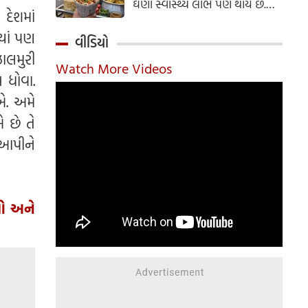
ઘણા સ્વાસ્થ્ય લાભ પણ થાય છે.
દેશમાં
ઝાલમુરી બનાવવાની સરળ રેસીપી
્યાં પણ
અહીં જાણો.
વીડિયો
ાલમુરી
Watch More Videos
 ધોવા.
એ. અમે
 છે તે
 આપીને
વો અને