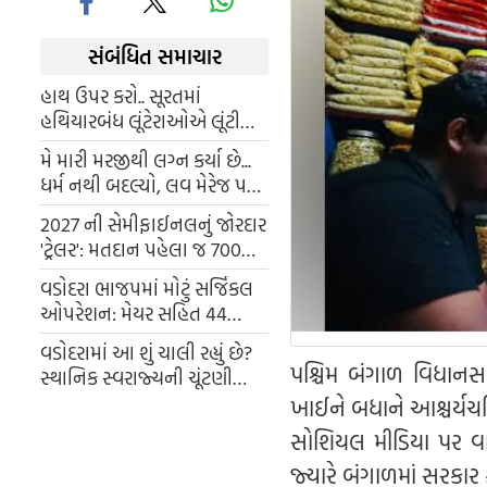
સંબંધિત સમાચાર
હાથ ઉપર કરો.. સૂરતમાં
હથિયારબંધ લૂંટેરાઓએ લૂંટી
SBI બેંક, પોલીસે આખા શહેરમાં
મે મારી મરજીથી લગ્ન કર્યા છે...
કરી નાકાબંદી
ધર્મ નથી બદલ્યો, લવ મેરેજ પર
ગુજરાતની સિંગર કાજલ
2027 ની સેમીફાઈનલનું જોરદાર
મહેરિયાનો કરારો જવાબ
'ટ્રેલર': મતદાન પહેલા જ 700
બેઠકો બિનહરીફ જીતીને ભાજપે
વડોદરા ભાજપમાં મોટું સર્જિકલ
ઇતિહાસ રચ્યો
ઓપરેશન: મેયર સહિત 44
કોર્પોરેટરના પત્તા કપાયા
વડોદરામાં આ શું ચાલી રહ્યું છે?
પશ્ચિમ બંગાળ વિધાનસભ
સ્થાનિક સ્વરાજ્યની ચૂંટણી
પહેલા VHP નેતાનુ ડોલ્યુ મન,
ખાઈને બધાને આશ્ચર્યચ
કોંગ્રેસમાં જોડાયા
સોશિયલ મીડિયા પર વા
જ્યારે બંગાળમાં સરકાર