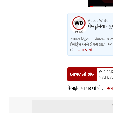
About Writer
વેબદુનિયા ન્ય
અમારા સ્ટ્રિંગર્સ, વિશ્વસનીય સ
રિપોર્ટ્સ અને રીયલ ટાઈમ અપડ
છે....
બધા વાંચો
ભાગલપુર 
આગળનો લેખ
પરત ફરત
વેબદુનિયા પર વાંચો :
સમ