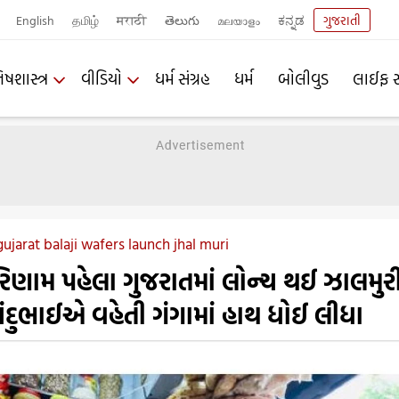
English
தமிழ்
मराठी
తెలుగు
മലയാളം
ಕನ್ನಡ
ગુજરાતી
િષશાસ્ત્ર
વીડિયો
ધર્મ સંગ્રહ
ધર્મ
બોલીવુડ
લાઈફ સ
gujarat balaji wafers launch jhal muri
રિણામ પહેલા ગુજરાતમાં લોન્ચ થઈ ઝાલમુરી
ચંદુભાઈએ વહેતી ગંગામાં હાથ ધોઈ લીધા