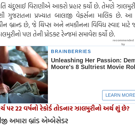
પતિ ચંદુભાઈ વિરાણીએ આકરો પ્રહાર કર્યો છે. તેમણે ઝાલમુર
ણી ગુજરાતના પ્રખ્યાત બાલાજી વેફર્સના માલિક છે. આ પ
ન બ્રાન્ડ છે, જે ચિપ્સ અને નમકીનના વિવિધ સ્વાદ માટે 
ાલમુરીનો પણ તેની પ્રોડક્ટ રેન્જમાં સમાવેશ કર્યો છે.
્ચ પર 22 વર્ષનો રેકોર્ડ તોડનાર ઝાલમુરીનો અર્થ શું છે?
ીજી અમારા બ્રાંડ એમ્બેસેડર