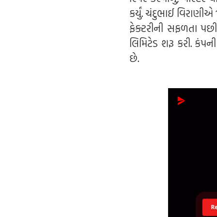
કર્યું. ચંદુભાઈ વિરાણી
ફેક્ટરીની સફળતા પછી, 
લિમિટેડ શરૂ કરી. કં
છે.
R