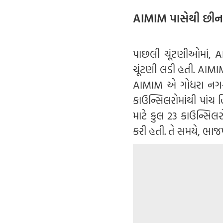
AIMIM પાસેથી છીનવ
પાછલી ચૂંટણીઓમાં, 
ચૂંટણી લડી હતી. AIMIM
AIMIM એ ગોધરા નગરપા
કાઉન્સિલરોમાંથી પાંચ 
માટે કુલ 23 કાઉન્સિલર
કરી હતી. તે સમયે, ભાજપ