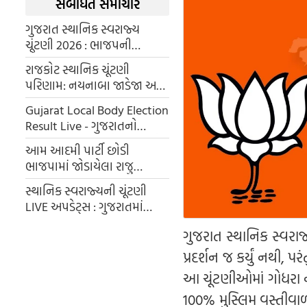
સંબંધિત સમાચાર
ગુજરાત સ્થાનિક સ્વરાજ્ય
ચૂંટણી 2026 : ભાજપની
ઐતિહાસિક જીત, કોંગ્રેસના
રાજકોટ સ્થાનિક ચૂંટણી
સૂપડા સાફ અને AAPનો ઉદય
પરિણામ: નયનાબા જાડેજા અને
આરજે આભા દેસાઈની હાર,
Gujarat Local Body Election
કોંગ્રેસમાં આંતરિક વિખવાદ
Result Live - ગુજરાતનો
સપાટી પર
મહાજંગ: કોણ બનશે જનતાનો
આમ આદમી પાર્ટી છોડી
સરતાજ? પક્ષવાર સ્થિતિ
ભાજપામાં જોડાયેલા રાજુ
કરપડાનો 2502 મતોથી શાનદાર
સ્થાનિક સ્વરાજ્યની ચૂંટણી
વિજય
LIVE અપડેટ્સ : ગુજરાતમાં
સ્થાનિક ચૂંટણીમાં બીજેપીને
ગુજરાત સ્થાનિક સ્વરાજ
ક્લીન સ્વીપ, કોંગ્રેસ પોતાના
ગઢમાં હારી, આપને ઝટકો
પ્રદર્શન જ કર્યું નથી, 
આ ચૂંટણીઓમાં ગોધરા ન
100% મુસ્લિમ વસ્તીવાળા