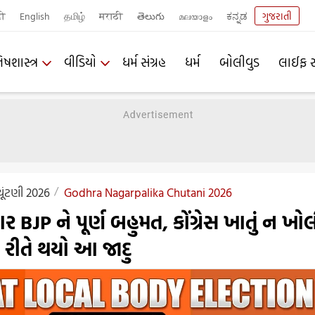
दी
English
தமிழ்
मराठी
తెలుగు
മലയാളം
ಕನ್ನಡ
ગુજરાતી
િષશાસ્ત્ર
વીડિયો
ધર્મ સંગ્રહ
ધર્મ
બોલીવુડ
લાઈફ સ
ચૂંટણી 2026
Godhra Nagarpalika Chutani 2026
ર BJP ને પૂર્ણ બહુમત, કોંગ્રેસ ખાતું ન ખો
ી રીતે થયો આ જાદુ