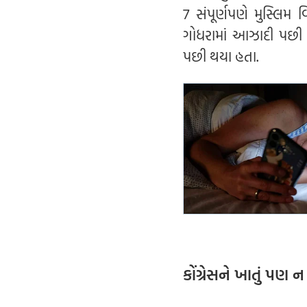
7 સંપૂર્ણપણે મુસ્લિમ 
ગોધરામાં આઝાદી પછી 
પછી થયા હતા.
કોંગ્રેસને ખાતું પણ 