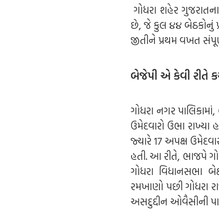
ગોધરા શહેર ગુજરાતના પ
છે, જે કુલ ૪૪ બેઠકોનું 
જીતીને પ્રથમ વખત સંપૂ
બેજેપી એ કેવી રીતે ક
ગોધરા નગર પાલિકામાં, ભ
ઉમેદવારો ઉભા રાખ્યા હત
જ્યારે 17 અપક્ષ ઉમેદવા
હતી. આ રીતે, ભાજપે ગો
ગોધરા વિધાનસભા બે
રમખાણો પછી ગોધરા રાજ્
અસદુદ્દીન ઓવૈસીની પા