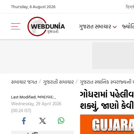
Thursday, 6 August 2026
हिन्
ગુજરાત સમાચાર
જ્યોત
સમાચાર જગત
ગુજરાતી સમાચાર
ગુજરાત સ્થાનિક સ્વરાજ્યની 
ગોધરામાં પહેલીવા
Last Modified: અમદાવાદ: ,
શક્યું, જાણો કેવ
Wednesday, 29 April 2026
(00:24 IST)