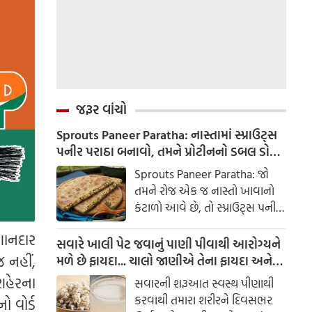
જરૂર વાંચો
Sprouts Paneer Paratha: નાસ્તામાં સ્પ્રાઉટ્સ
પનીર પરાઠા બનાવો, તમને પ્રોટીનનો ડબલ ડોઝ
મળશે
Sprouts Paneer Paratha: જો
તમને રોજ એક જ નાસ્તો ખાવાનો
કંટાળો આવે છે, તો સ્પ્રાઉટ્સ પનીર
પરાઠા બનાવવાનો પ્રયાસ કરો. તે
શાનદાર
માત્ર સ્વાદિષ્ટ જ નથી પણ તમારા
સવારે ખાલી પેટ જવાનું પાણી પીવાથી આરોગ્યને
સ્વાસ્થ્ય માટે અતિ ફાયદાકારક પણ
જ નહીં,
મળે છે ફાયદા... ચાલો જાણીએ તેના ફાયદા અને
છે.
ઉપયોગ કરવાની યોગ્ય રીત
શહેરના
સવારની શરૂઆત સ્વસ્થ પીણાથી
કરવાથી તમારા શરીરને દિવસભર
ો વોર્ડ