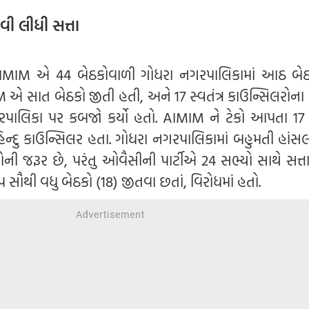
ી લીધી સત્તા
AIMIM એ 44 બેઠકોવાળી ગોધરા નગરપાલિકામાં આઠ બે
 એ સાત બેઠકો જીતી હતી, અને 17 સ્વતંત્ર કાઉન્સિલરોના ટ
લિકા પર કબજો કર્યો હતો. AIMIM ને ટેકો આપતા 17 સ્
હિન્દુ કાઉન્સિલર હતા. ગોધરા નગરપાલિકામાં બહુમતી હાંસ
ોની જરૂર છે, પરંતુ ઓવૈસીની પાર્ટીએ 24 સભ્યો સાથે સત્ત
 સૌથી વધુ બેઠકો (18) જીતવા છતાં, વિરોધમાં હતો.