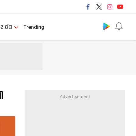
Follow us
્ટાઈલ
Trending
લી