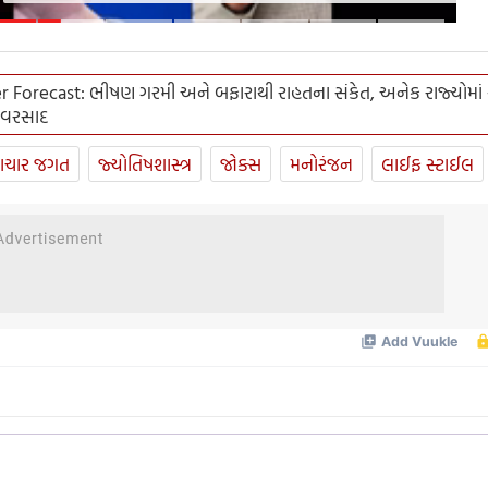
ઝુકરબર્ગે ભારતની માફી માંગી.
 Forecast: ભીષણ ગરમી અને બફારાથી રાહતના સંકેત, અનેક રાજ્યોમાં થશ
 વરસાદ
ાચાર જગત
જ્યોતિષશાસ્ત્ર
જોક્સ
મનોરંજન
લાઈફ સ્ટાઈલ