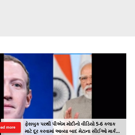
ફેસબુક પરથી પીએમ મોદીનો વીડિયો 5-6 કલાક
ead more
માટે દૂર કરવામાં આવ્યા બાદ મેટાના સીઈઓ માર્ક