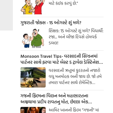
માટે કંઈક કરવું છે."
ગુજરાતી જોક્સ - 15 ઓગસ્ટે શું મળે?
શિક્ષક: 15 ઓગસ્ટે શું મળે? વિદ્યાર્થી:
રજા... અને બીજા દિવસે હોમવર્ક
ડબલ!
Monsoon Travel Tips- વરસાદની સિઝનમાં
પાર્ટનર સાથે ફરવા માટે બેસ્ટ 5 ટ્રાવેલ ડેસ્ટિનેશન,
વીકએન્ડ ટ્રિપ માટે છે પરફેક્ટ
વરસાદની ઋતુમાં કુદરતનો નજારો
વધુ મનમોહક બની જાય છે. જો તમે
તમારા પાર્ટનર સાથે રોમેન્ટિક
વીકએન્ડ ટ્રિપનું આયોજન કરી રહ્યા
છો, તો આ સુંદર સ્થળો તમારી
ગજની ફિલ્મના વિલન અને મહાભારતના
સફરને યાદગાર બનાવી શકે છે.
અશ્વથામા પ્રદીપ રાવતનુ મોત, છેલ્લા એક
મહિનાથી કેંસર સામે ભીડી રહ્યા હતા બાથ
આમિર ખાનની ફિલ્મ "ગજની" માં