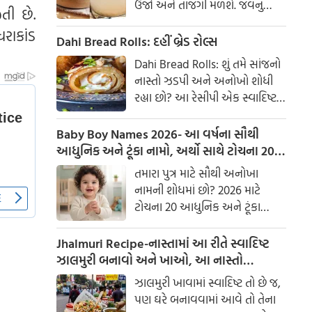
ઉર્જા અને તાજગી મળશે. જવનું
તી છે.
પાણી એક ઉત્તમ ઘરેલું ઉપાય
રાકાંડ
માનવામાં આવે છે, જે ખાસ કરીને
Dahi Bread Rolls: દહીં બ્રેડ રોલ્સ
ઉનાળામાં ઠંડક આપે છે
Dahi Bread Rolls: શું તમે સાંજનો
નાસ્તો ઝડપી અને અનોખો શોધી
રહ્યા છો? આ રેસીપી એક સ્વાદિષ્ટ
વિકલ્પ આપે છે જે બહારથી ક્રિસ્પી
અને અંદરથી અતિ નરમ છે. મસાલા
Baby Boy Names 2026- આ વર્ષના સૌથી
અને ક્રીમી ટેક્સચરનું સંપૂર્ણ મિશ્રણ
આધુનિક અને ટૂંકા નામો, અર્થો સાથે ટોચના 20
તેને બધી ઉંમરના લોકોમાં પ્રિય
નામોની યાદી જુઓ.
તમારા પુત્ર માટે સૌથી અનોખા
બનાવે છે.
નામની શોધમાં છો? 2026 માટે
ટોચના 20 આધુનિક અને ટૂંકા
બાળક છોકરાના નામોની યાદી
તપાસો, અર્થો સાથે, જે તમારા
Jhalmuri Recipe-નાસ્તામાં આ રીતે સ્વાદિષ્ટ
બાળકને એક સુંદર ઓળખ આપશે.
ઝાલમુરી બનાવો અને ખાઓ, આ નાસ્તો
મસાલેદાર અને સ્વાદિષ્ટ છે.
ઝાલમુરી ખાવામાં સ્વાદિષ્ટ તો છે જ,
પણ ઘરે બનાવવામાં આવે તો તેના