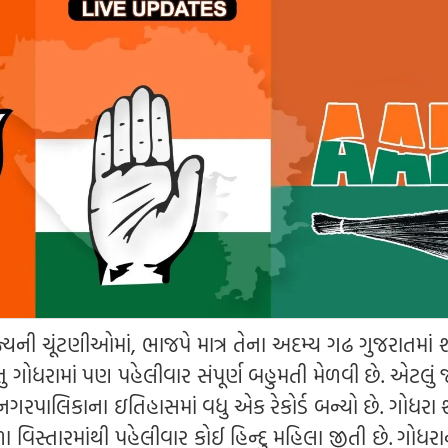
્યની ચૂંટણીઓમાં, ભાજપે માત્ર તેના અદમ્ય ગઢ ગુજરાતમાં 
પરંતુ ગોધરામાં પણ પહેલીવાર સંપૂર્ણ બહુમતી મેળવી છે. એટલું 
ગરપાલિકાના ઇતિહાસમાં વધુ એક રેકોર્ડ બન્યો છે. ગોધરા 
 વિસ્તારમાંથી પહેલીવાર કોઈ હિન્દુ મહિલા જીતી છે. ગોધરાન