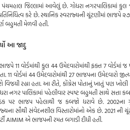
ંચમહાલ જિલ્લામાં આવેલું છે. ગોધરા નગરપાલિકામાં કુલ ૧૧
પ્રતિનિધિત્વ કરે છે. સ્થાનિક સ્વરાજ્યની ચૂંટણીમાં ભાજપે ૨
ર્ણ બહુમતી મેળવી હતી.
ર્યો આ જાદુ
ાજપે 11 વોર્ડમાંથી કુલ 44 ઉમેદવારોમાંથી ફક્ત 7 વોર્ડમાં જ
ા. 11 વોર્ડમાં 44 ઉમેદવારોમાંથી 27 ભાજપના ઉમેદવારો જીત્
રો વિજયી રહ્યા હતા. આ રીતે, કોંગ્રેસ પોતાનું ખાતું પણ ખોલ
ધરા નગર પાલિકામાં પહેલીવાર સ્પષ્ટ બહુમતી સાથે સત્તા કબ
ઠક પર ભાજપ પહેલાથી જ કબજો ધરાવે છે. 2002ના ગ
યના સૌથી સંવેદનશીલ વિસ્તારોમાંનો એક છે. 2021 ની ચૂંટ
ર્ટી AIMIM એ ભાજપની રમત બગાડી દીધી હતી.