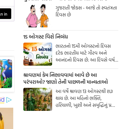
ગુજરાતી જોક્સ - આજે તો સ્વતંત્રતા
દિવસ છે
15 ઓગસ્ટ વિશે નિબંધ
ભારતનો 15મી ઓગસ્ટનો દિવસ
દરેક ભારતીય માટે ગૌરવ અને
આનંદનો દિવસ છે. આ દિવસે વર્ષ
1947માં ભારતે લગભગ 200 વર્ષના
બ્રિટિશ શાસનમાંથી આઝાદી મેળવી
શ્રાવણમાં કેમ નિભાવવામાં આવે છે આ
હતી. સ્વતંત્રતા દિવસ આપણને દેશ
પરંપરાઓ? જાણો તેની પાછળની માન્યતાઓ
માટે બલિદાન આપનારા અસંખ્ય
આ વર્ષે શ્રાવણ 13 ઓગસ્ટથી શરૂ
સ્વાતંત્ર્ય સેનાનીઓના ત્યાગ અને
થાય છે. આ મહિનો ભક્તિ,
શૌર્યની યાદ અપાવે છે. આ દિવસ
હરિયાળી, ખુશી અને સમૃદ્ધિનું પ્રતીક
માત્ર ઉજવણીનો જ નહીં, પરંતુ
માનવામાં આવે છે. આ સમય
દેશપ્રેમ અને રાષ્ટ્રપ્રતિની ફરજો
દરમિયાન ગામડાઓમાં એક સમયે
નિભાવવાનો સંકલ્પ લેવાનો પણ
ઝૂલા બાંધવામાં આવતા હતા અને
દિવસ છે.