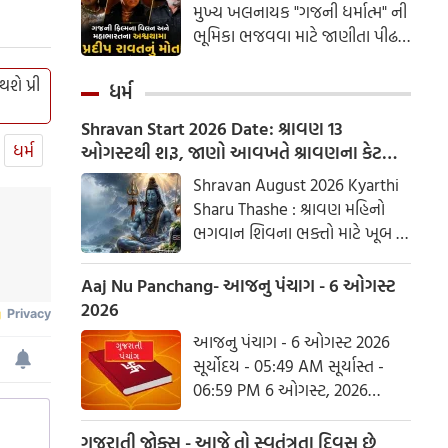
મુખ્ય ખલનાયક "ગજની ધર્માત્મ" ની
ભૂમિકા ભજવવા માટે જાણીતા પીઢ
અભિનેતા પ્રદીપ રાવતનું મંગળવારે
સાંજે કેન્સર સામેની લડાઈ બાદ
ે પ્રી
ધર્મ
મુંબઈની એક હોસ્પિટલમાં નિધન
Shravan Start 2026 Date: શ્રાવણ 13
થયું
ધર્મ
ઓગસ્ટથી શરૂ, જાણો આવખતે શ્રાવણના કેટલા
સોમવાર રહેશે
Shravan August 2026 Kyarthi
Sharu Thashe : શ્રાવણ મહિનો
ભગવાન શિવના ભક્તો માટે ખૂબ જ
ખાસ છે. આ મહિનામાં ભગવાન
શિવની પૂજા કરવાથી ઈચ્છાઓ
Aaj Nu Panchang- આજનુ પંચાગ - 6 ઓગસ્ટ
ઝડપથી પૂર્ણ થાય છે. ધાર્મિક
2026
માન્યતાઓ અનુસાર, ભગવાન શિવે
આજનુ પંચાગ - 6 ઓગસ્ટ 2026
આ મહિનામાં દેવી પાર્વતીને પોતાની
સૂર્યોદય - 05:49 AM સૂર્યાસ્ત -
પત્ની તરીકે સ્વીકાર્યા હતા. ચાલો
06:59 PM 6 ઓગસ્ટ, 2026
જાણીએ કે આ વર્ષે શ્રાવણમાં કેટલા
ગુરૂવાર આષાઢ વદ આઠમ - વિક્રમ
સોમવાર હશે.
સંવત 2082
ગુજરાતી જોક્સ - આજે તો સ્વતંત્રતા દિવસ છે