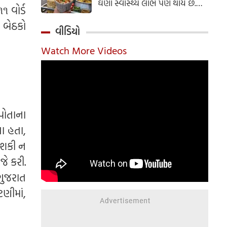
ઘણા સ્વાસ્થ્ય લાભ પણ થાય છે.
 વોર્ડ
ઝાલમુરી બનાવવાની સરળ રેસીપી
૭ બેઠકો
અહીં જાણો.
વીડિયો
Watch More Videos
 પોતાના
યા હતા,
ી શકી ન
જે કરી.
ુજરાત
ણીમાં,