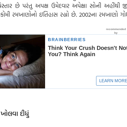
વિસ્તાર છે પરંતુ અપક્ષ ઉમેદવાર અપેક્ષા સોની અહીંથી જી
કોમી રમખાણોનો ઇતિહાસ રહ્યો છે. 2002ના રમખાણો ગોધ
ન ખોલવા દીધું