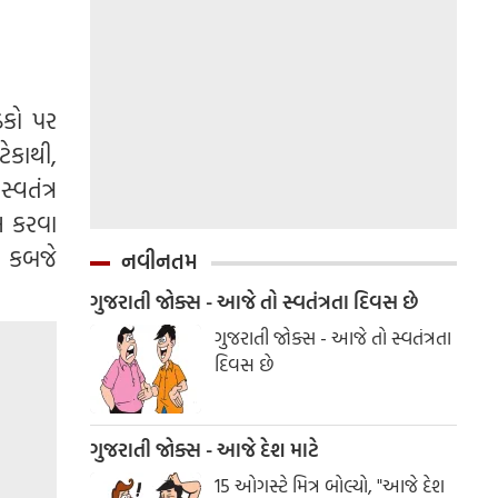
ઠકો પર
ેકાથી,
વતંત્ર
લ કરવા
ા કબજે
નવીનતમ
ગુજરાતી જોક્સ - આજે તો સ્વતંત્રતા દિવસ છે
ગુજરાતી જોક્સ - આજે તો સ્વતંત્રતા
દિવસ છે
ગુજરાતી જોક્સ - આજે દેશ માટે
15 ઓગસ્ટે મિત્ર બોલ્યો, "આજે દેશ