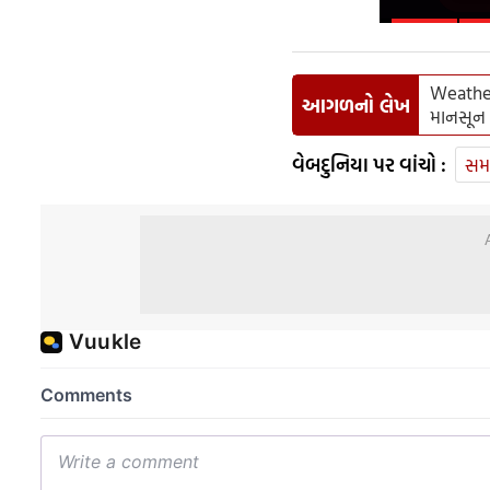
Weather
આગળનો લેખ
માનસૂન
વેબદુનિયા પર વાંચો :
સમ