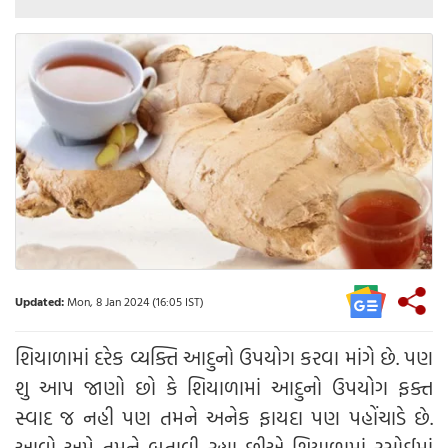
Updated:
Mon, 8 Jan 2024 (16:05 IST)
શિયાળામાં દરેક વ્યક્તિ આદુનો ઉપયોગ કરવા માંગે છે. પણ
શુ આપ જાણો છો કે શિયાળામાં આદુનો ઉપયોગ ફક્ત
સ્વાદ જ નહી પણ તમને અનેક ફાયદા પણ પહોંચાડે છે.
આવો અમે તમને બતાવી રહ્યા છીએ શિયાળામાં રસોઈમાં