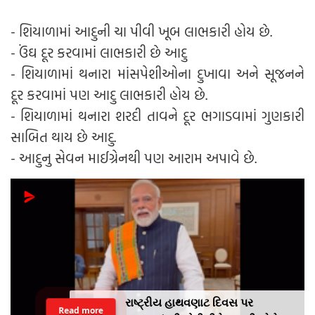
- શિયાળામાં આદુની ચા પીવી ખૂબ લાભકારી હોય છે.
- ઉંઘ દૂર કરવામાં લાભકારી છે આદુ
- શિયાળામાં થનારા માંસપેશીઓના દુખાવા અને સૂજનને
દૂર કરવામાં પણ આદુ લાભકારી હોય છે.
- શિયાળામાં થનારા શરદી તાવને દૂર ભગાડવામાં ગુણકારી
સાબિત થાય છે આદુ.
- આદુનુ સેવન માઈગ્રેનથી પણ આરામ અપાવે છે.
રાષ્ટ્રીય હાથવણાટ દિવસ પર
Read more