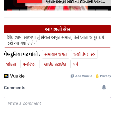
પ્રધાનમંત્રી મોદીની દેશવાસીઓને
અપીલૢ સ્થાનિક કપડાં પહેરો,
'GRWM' ટ્રેન્ડ ફોલો કરો
આગળનો લેખ
શિયાળામાં સરગવા નું સેવન અમૃત સમાન, તેને ખાતા જ દૂર થઈ
જશે આ ગંભીર રોગો
વેબદુનિયા પર વાંચો :
સમાચાર જગત
જ્યોતિષશાસ્ત્ર
જોક્સ
મનોરંજન
લાઈફ સ્ટાઈલ
ધર્મ