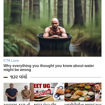
જરૂર વાંચો