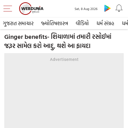
Sat, 8 Aug 2026
ગુજરાત સમાચાર
જ્યોતિષશાસ્ત્ર
વીડિયો
ધર્મ સંગ્રહ
ધર્
Ginger benefits- શિયાળામાં તમારી રસોઈમાં
જરૂર સામેલ કરો આદુ, થશે આ ફાયદા