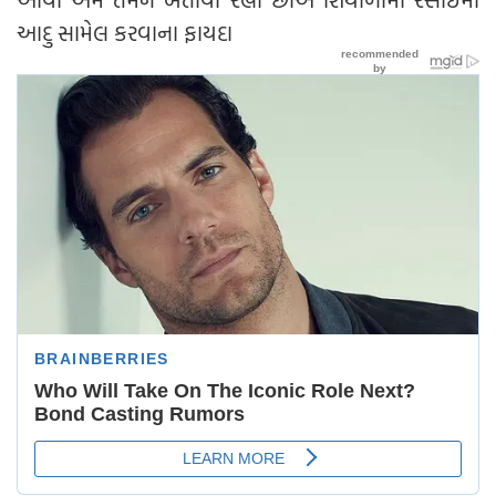
આદુ સામેલ કરવાના ફાયદા