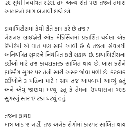
હદ સુધી નિયંત્રિત રહેશે. તમે અન્ય રીતે પણ તજને તમારા
આહારનો ભાગ બનાવી શકો છો.
ડાયાબિટીસમાં કેવી રીતે કામ કરે છે તજ ?
નેશનલ લાઇબ્રેરી ઓફ મેડિસિનમાં પ્રકાશિત થયેલા એક
રિપોર્ટમાં એ વાત પણ સામે આવી છે કે તજના સેવનથી
અનિયંત્રિત શુગરને નિયંત્રિત કરી શકાય છે. ડાયાબિટીસના
દર્દીઓ માટે તજ ફાયદાકારક સાબિત થાય છે. ખાસ કરીને
ફાસ્ટિંગ સુગર પર તેની સારી અસર જોવા મળી છે. કેટલાક
દર્દીઓને 3 મહિના માટે 1 ગ્રામ તજ આપવામાં આવ્યું હતું
અને એવું જાણવા મળ્યું હતું કે તેમના ઉપવાસના બ્લડ
સુગરનું સ્તર 17 ટકા ઘટ્યું હતું.
તજના ફાયદા
માત્ર ખાંડ જ નહીં, તજ અનેક રોગોમાં કારગર સાબિત થાય