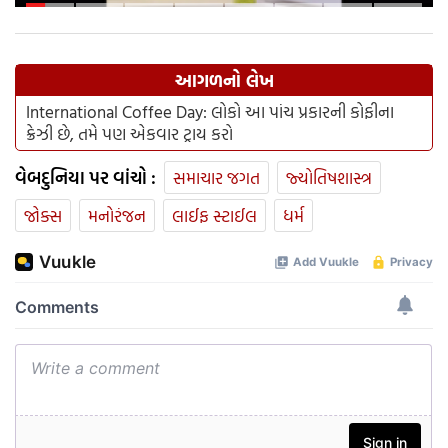
જાણો શુ થશે ફાયદો
આગળનો લેખ
International Coffee Day: લોકો આ પાંચ પ્રકારની કોફીના
ક્રેઝી છે, તમે પણ એકવાર ટ્રાય કરો
વેબદુનિયા પર વાંચો :
સમાચાર જગત
જ્યોતિષશાસ્ત્ર
જોક્સ
મનોરંજન
લાઈફ સ્ટાઈલ
ધર્મ