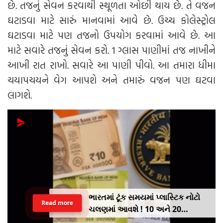
છે. તજનું સેવન કરવાથી સ્થૂળતા ઓછી થાય છે. તે વજન
ઘટાડવા માટે સારું માનવામાં આવે છે. ઉચ્ચ કોલેસ્ટ્રોલ
ઘટાડવા માટે પણ તજનો ઉપયોગ કરવામાં આવે છે. આ
માટે સવારે તજનું સેવન કરો. 1 ગ્લાસ પાણીમાં તજ નાખીને
આખી રાત રાખો. સવારે આ પાણી પીવો. આ તમારા ધીમા
ચયાપચયને વેગ આપશે અને તમારું વજન પણ ઘટવા
લાગશે.
ભારતમાં ટૂંક સમયમાં પ્લાસ્ટિક નોટો
Read more
ચલણમાં આવશે ! 10 અને 20
રૂપિયાની નોટથી થશે શરૂઆત,