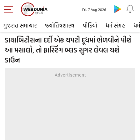
Fri, 7 Aug 2026
ગુજરાત સમાચાર
જ્યોતિષશાસ્ત્ર
વીડિયો
ધર્મ સંગ્રહ
ધર્
ડાયાબિટીસના દર્દી એક ચપટી દૂધમાં ભેળવીને પીશે
આ મસાલો, તો ફાસ્ટિંગ બ્લડ સુગર લેવલ થશે
ડાઉન