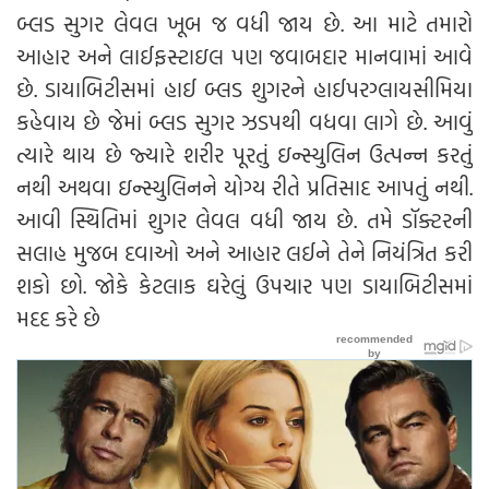
બ્લડ સુગર લેવલ ખૂબ જ વધી જાય છે. આ માટે તમારો
આહાર અને લાઈફસ્ટાઇલ પણ જવાબદાર માનવામાં આવે
છે. ડાયાબિટીસમાં હાઈ બ્લડ શુગરને હાઈપરગ્લાયસીમિયા
કહેવાય છે જેમાં બ્લડ સુગર ઝડપથી વધવા લાગે છે. આવું
ત્યારે થાય છે જ્યારે શરીર પૂરતું ઇન્સ્યુલિન ઉત્પન્ન કરતું
નથી અથવા ઇન્સ્યુલિનને યોગ્ય રીતે પ્રતિસાદ આપતું નથી.
આવી સ્થિતિમાં શુગર લેવલ વધી જાય છે. તમે ડૉક્ટરની
સલાહ મુજબ દવાઓ અને આહાર લઈને તેને નિયંત્રિત કરી
શકો છો. જોકે કેટલાક ઘરેલું ઉપચાર પણ ડાયાબિટીસમાં
મદદ કરે છે