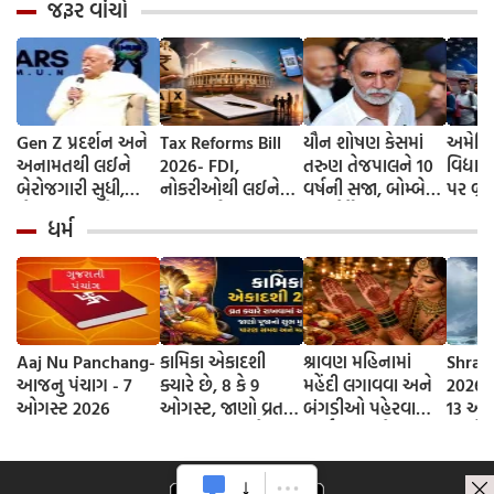
જરૂર વાંચો
Gen Z પ્રદર્શન અને
Tax Reforms Bill
યૌન શોષણ કેસમાં
અમેરિક
અનામતથી લઈને
2026- FDI,
તરુણ તેજપાલને 10
વિદ્યાર
બેરોજગારી સુધી,
નોકરીઓથી લઈને
વર્ષની સજા, બોમ્બે
પર બ્રેક
મોહન ભાગવતે બધા
UPI ચાર્જ સુધી...
હાઈકોર્ટે નીચલી
વિઝામા
ધર્મ
મુદ્દા પર કરી વાત,
સંસદે કરવેરા સુધારા
અદાલતનો ચુકાદો
ઘટાડો
વાંચો મહત્વનું
બિલ 2026 પસાર
પલટ્યો
નિવેદન
કર્યું; જાણો શું બદલાય
છે
Aaj Nu Panchang-
કામિકા એકાદશી
શ્રાવણ મહિનામાં
Shrav
આજનુ પંચાગ - 7
ક્યારે છે, 8 કે 9
મહેંદી લગાવવા અને
2026 D
ઓગસ્ટ 2026
ઓગસ્ટ, જાણો વ્રતની
બંગડીઓ પહેરવાના
13 ઓગ
સાચી તિથી અને
ધાર્મિક કારણો
જાણો
ભગવાન વિષ્ણુની
શ્રાવણ
પૂજાનું શુભ મુહૂર્ત
સોમવાર