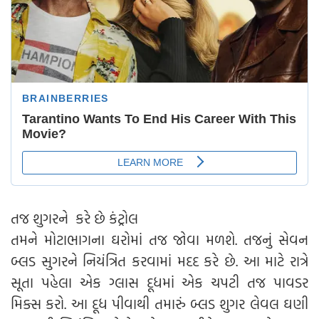
તજ શુગરને કરે છે કંટ્રોલ
તમને મોટાભાગના ઘરોમાં તજ જોવા મળશે. તજનું સેવન
બ્લડ સુગરને નિયંત્રિત કરવામાં મદદ કરે છે. આ માટે રાત્રે
સૂતા પહેલા એક ગ્લાસ દૂધમાં એક ચપટી તજ પાવડર
મિક્સ કરો. આ દૂધ પીવાથી તમારું બ્લડ શુગર લેવલ ઘણી