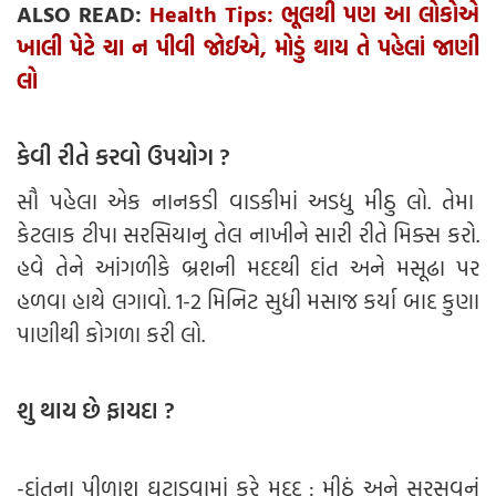
ALSO READ:
Health Tips: ભૂલથી પણ આ લોકોએ
ખાલી પેટે ચા ન પીવી જોઈએ, મોડું થાય તે પહેલાં જાણી
લો
કેવી રીતે કરવો ઉપયોગ ?
સૌ પહેલા એક નાનકડી વાડકીમાં અડધુ મીઠુ લો. તેમા
કેટલાક ટીપા સરસિયાનુ તેલ નાખીને સારી રીતે મિક્સ કરો.
હવે તેને આંગળીકે બ્રશની મદદથી દાંત અને મસૂઢા પર
હળવા હાથે લગાવો. 1-2 મિનિટ સુધી મસાજ કર્યા બાદ કુણા
પાણીથી કોગળા કરી લો.
શુ થાય છે ફાયદા ?
-દાંતના પીળાશ ઘટાડવામાં કરે મદદ : મીઠું અને સરસવનું