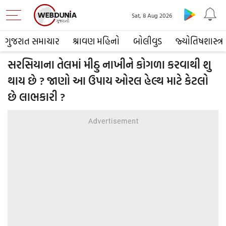
Sat, 8 Aug 2026
ગુજરાત સમાચાર
શ્રાવણ મહિનો
બોલીવુડ
જ્યોતિષશાસ્ત્ર
સરસિયાના તેલમાં મીઠુ નાખીને કોગળા કરવાથી શુ
થાય છે ? જાણો આ ઉપાય ઓરલ હેલ્થ માટે કેટલો
છે લાભકારી ?