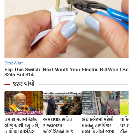
જરૂર વાંચો
તમારા મનમાં કંઈક
અમદાવાદ સહિત
બંઘ ફ્લેટમાં મરેલી
પાકિસ્
બીજુ ચાલી રહ્યુ હશે,
રાજ્યભરમાં
માતાનુ હાડપિંજર
પર લાગ્
હુ બાબા બાગેશ્વર તો
ઓટોરિક્ષાનું ભાડું
મળ્યુ, પુત્રીએ જણાવ્યુ
બૈન, વ