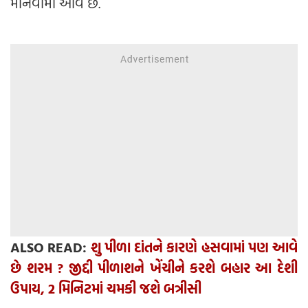
માનવામાં આવે છે.
ALSO READ:
શુ પીળા દાંતને કારણે હસવામાં પણ આવે
છે શરમ ? જીદ્દી પીળાશને ખેંચીને કરશે બહાર આ દેશી
ઉપાય, 2 મિનિટમાં ચમકી જશે બત્રીસી