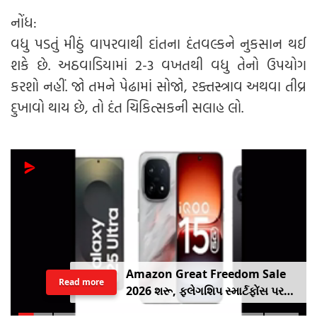
નોંધ:
વધુ પડતું મીઠું વાપરવાથી દાંતના દંતવલ્કને નુકસાન થઈ
શકે છે. અઠવાડિયામાં 2-3 વખતથી વધુ તેનો ઉપયોગ
કરશો નહીં. જો તમને પેઢામાં સોજો, રક્તસ્ત્રાવ અથવા તીવ્ર
દુખાવો થાય છે, તો દંત ચિકિત્સકની સલાહ લો.
Amazon Great Freedom Sale
Read more
2026 શરૂ, ફ્લેગશિપ સ્માર્ટફોંસ પર
બંપર ડિસ્કાઉંટ, ચેક કરો ઓફર