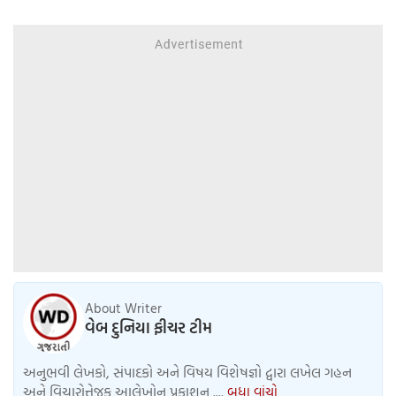
About Writer
વેબ દુનિયા ફીચર ટીમ
અનુભવી લેખકો, સંપાદકો અને વિષય વિશેષજ્ઞો દ્વારા લખેલ ગહન
અને વિચારોત્તેજક આલેખોનુ પ્રકાશન ....
બધા વાંચો