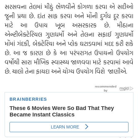
સરસવના તેલમાં મીઠું ભેળવીને કોગળા કરવા એ સદીઓ
જૂની પ્રથા છે. દાંત સાફ કરવા અને મોંની દુર્ગંધ દૂર કરવા
માટે આ ઉપાય ખૂબ અસરકારક છે. મીઠાના
એન્ટીબેક્ટેરિયલ ગુણધર્મો અને તેલના સફાઈ ગુણધર્મો
મોંમાં ગંદકી, બેક્ટેરિયા અને પ્લેક ઘટાડવામાં મદદ કરી શકે
છે. આ જ કારણ છે કે આ પરંપરાગત ઉપાયનો ઉપયોગ
વર્ષોથી સારા મૌખિક સ્વાસ્થ્ય જાળવવા માટે કરવામાં આવે
છે. ચાલો તેના ફાયદા અને યોગ્ય ઉપયોગ વિશે જાણીએ.