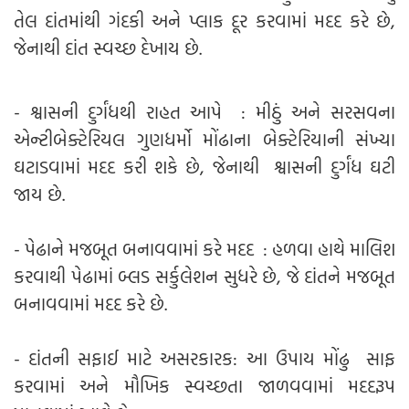
તેલ દાંતમાંથી ગંદકી અને પ્લાક દૂર કરવામાં મદદ કરે છે,
જેનાથી દાંત સ્વચ્છ દેખાય છે.
- શ્વાસની દુર્ગંધથી રાહત આપે : મીઠું અને સરસવના
એન્ટીબેક્ટેરિયલ ગુણધર્મો મોંઢાના બેક્ટેરિયાની સંખ્યા
ઘટાડવામાં મદદ કરી શકે છે, જેનાથી શ્વાસની દુર્ગંધ ઘટી
જાય છે.
- પેઢાને મજબૂત બનાવવામાં કરે મદદ : હળવા હાથે માલિશ
કરવાથી પેઢામાં બ્લડ સર્કુલેશન સુધરે છે, જે દાંતને મજબૂત
બનાવવામાં મદદ કરે છે.
- દાંતની સફાઈ માટે અસરકારક: આ ઉપાય મોંઢુ સાફ
કરવામાં અને મૌખિક સ્વચ્છતા જાળવવામાં મદદરૂપ