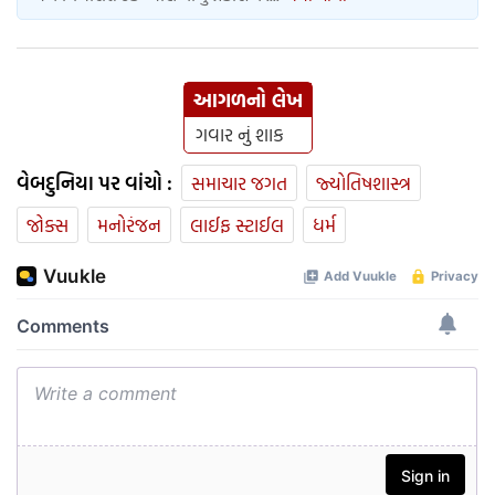
આગળનો લેખ
ગવાર નું શાક
વેબદુનિયા પર વાંચો :
સમાચાર જગત
જ્યોતિષશાસ્ત્ર
જોક્સ
મનોરંજન
લાઈફ સ્ટાઈલ
ધર્મ