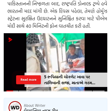
પાકિસ્તાનની નિષ્ફળતા બાદ, રાષ્ટ્રપતિ ડોનાલ્ડ ટ્રમ્પે હવે
ભારતની મદદ માંગી છે. એક દિવસ પહેલા, તેમણે હોર્મુઝ
સ્ટ્રેટના સુરક્ષિત ઉદઘાટનને સુનિશ્ચિત કરવા માટે પીએમ
મોદી સાથે 40 મિનિટની ફોન વાતચીત કરી હતી.
5 રૂપિયાની ચોકલેટ ખાવા પર
Read more
તાલિબાની સજા, માતાએ ગરમ
ચપ્પુથી પુત્રના પગમાં આપ્યો ડામ,
દરવાજા બંધ કરીને નીકળી ગઈ પાર્ટીમાં
About Writer
વેબદુનિયા ન્યુઝ ટીમ