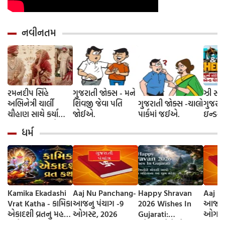
નવીનતમ
રમનદીપ સિંહે
ગુજરાતી જોક્સ - મને
ઝી સ્ટુ
અભિનેત્રી ચાર્લી
શિવજી જેવા પતિ
ગુજરાતી જોક્સ -ચાલો
ગુજરાત
ચૌહાણ સાથે કર્યા
જોઈએ.
પાર્કમાં જઈએ.
ઇન્ડસ્ટ્
લગ્ન, જશ્નમાં ક્રિકેટ
આગમન, 
ધર્મ
જગતના કલાકારોની
રાંદેરિ
હાજરી
ચેરી' સ
શરૂઆત;
રિલીઝ
Kamika Ekadashi
Aaj Nu Panchang-
Happy Shravan
Aaj N
Vrat Katha - કામિકા
આજનુ પંચાગ -9
2026 Wishes In
આજનુ 
એકાદશી વ્રતનુ મહત્વ
ઓગસ્ટ, 2026
Gujarati:
ઓગસ્ટ
અને વ્રત કથા
સ્નેહીજનોને મોકલી