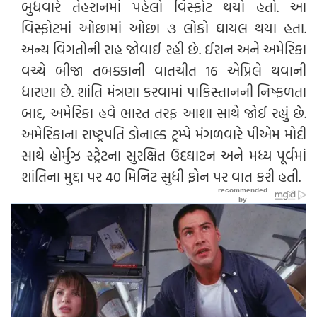
બુધવારે તેહરાનમાં પહેલો વિસ્ફોટ થયો હતો. આ
વિસ્ફોટમાં ઓછામાં ઓછા ૩ લોકો ઘાયલ થયા હતા.
અન્ય વિગતોની રાહ જોવાઈ રહી છે. ઈરાન અને અમેરિકા
વચ્ચે બીજા તબક્કાની વાતચીત 16 એપ્રિલે થવાની
ધારણા છે. શાંતિ મંત્રણા કરવામાં પાકિસ્તાનની નિષ્ફળતા
બાદ, અમેરિકા હવે ભારત તરફ આશા સાથે જોઈ રહ્યું છે.
અમેરિકાના રાષ્ટ્રપતિ ડોનાલ્ડ ટ્રમ્પે મંગળવારે પીએમ મોદી
સાથે હોર્મુઝ સ્ટ્રેટના સુરક્ષિત ઉદઘાટન અને મધ્ય પૂર્વમાં
શાંતિના મુદ્દા પર 40 મિનિટ સુધી ફોન પર વાત કરી હતી.