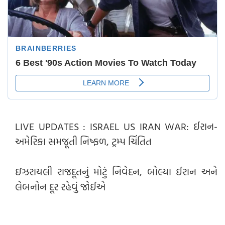
LIVE UPDATES : ISRAEL US IRAN WAR: ઈરાન-
અમેરિકા સમજૂતી નિષ્ફળ, ટ્રમ્પ ચિંતિત
ઇઝરાયલી રાજદૂતનું મોટું નિવેદન, બોલ્યા ઈરાન અને
લેબનોન દૂર રહેવું જોઈએ