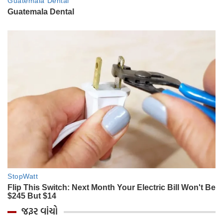
જરૂર વાંચો