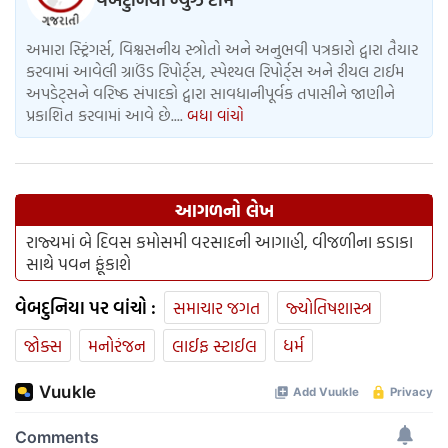
અમારા સ્ટ્રિંગર્સ, વિશ્વસનીય સ્ત્રોતો અને અનુભવી પત્રકારો દ્વારા તૈયાર
કરવામાં આવેલી ગ્રાઉંડ રિપોર્ટ્સ, સ્પેશ્યલ રિપોર્ટ્સ અને રીયલ ટાઈમ
અપડેટ્સને વરિષ્ઠ સંપાદકો દ્વારા સાવધાનીપૂર્વક તપાસીને જાણીને
પ્રકાશિત કરવામાં આવે છે....
બધા વાંચો
આગળનો લેખ
રાજ્યમાં બે દિવસ કમોસમી વરસાદની આગાહી, વીજળીના કડાકા
સાથે પવન ફૂંકાશે
વેબદુનિયા પર વાંચો :
સમાચાર જગત
જ્યોતિષશાસ્ત્ર
જોક્સ
મનોરંજન
લાઈફ સ્ટાઈલ
ધર્મ