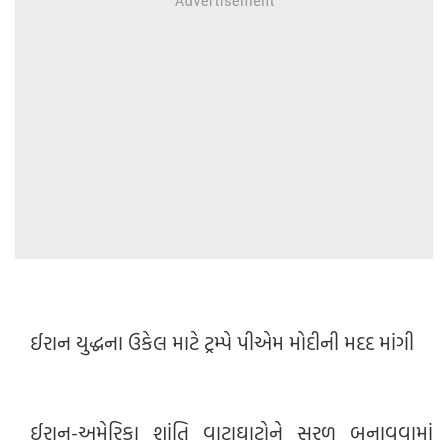
ઈરાન યુદ્ધના ઉકેલ માટે ટ્રમ્પે પીએમ મોદીની મદદ માંગી
ઈરાન-અમેરિકા શાંતિ વાટાઘાટોને સરળ બનાવવામાં