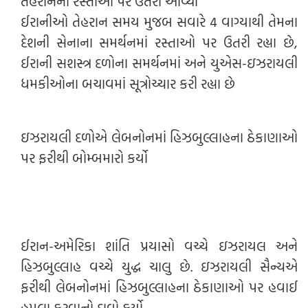
તેહરાનના રસ્તાઓ પર ઉતરી આવ્યા
ઈરાનીઓ તેહરાન સમય મુજબ સવારે 4 વાગ્યાથી તેમના
દેશની સેનાના સમર્થનમાં રસ્તાઓ પર ઉતરી રહ્યા છે,
ઈરાની સશસ્ત્ર દળોના સમર્થનમાં અને યુએસ-ઇઝરાયલી
ધમકીઓના બચાવમાં સૂત્રોચ્ચાર કરી રહ્યા છે
ઇઝરાયલી દળોએ લેબનોનમાં હિઝબુલ્લાહના ઠેકાણાઓ
પર ફરીથી બોમ્બમારો કર્યો
ઈરાન-અમેરિકા શાંતિ પ્રયાસો વચ્ચે ઇઝરાયલ અને
હિઝબુલ્લાહ વચ્ચે યુદ્ધ ચાલુ છે. ઇઝરાયલી સૈન્યએ
ફરીથી લેબનોનમાં હિઝબુલ્લાહના ઠેકાણાઓ પર હવાઈ
હુમલા કરવાનો દાવો કર્યો