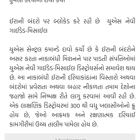
ઈરાની બંદરો પર બ્લોકેડ કરે રહી છે યુએસ નેવી
ગાઈડેડ-મિસાઈલ
યુએસ સેન્ટ્રલ કમાન્ડે દાવો કર્યો છે કે ઈરાની બંદરોને
અસર કરતા નાકાબંધી મિશનને પાર પાડતી સંપત્તિઓમાં
યુએસ નેવી ગાઈડેડ-મિસાઈલ ડિસ્ટ્રોયર્સનો સમાવેશ થાય
છે. આ નાકાબંધી ઈરાની દરિયાકાંઠાના વિસ્તારો અથવા
બંદરોમાં પ્રવેશતા અથવા બહાર નીકળતા તમામ દેશોના
જહાજો સામે નિષ્પક્ષ રીતે લાગુ કરવામાં આવી રહી છે.
એક લાક્ષણિક ડિસ્ટ્રોયરમાં 300 થી વધુ ખલાસીઓનો ક્રૂ
હોય છે, જેઓ આક્રમક અને રક્ષણાત્મક દરિયાઈ
કામગીરીમાં ઉચ્ચ તાલીમ પામેલા હોય છે.