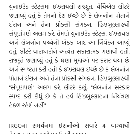
યુનાઇટેડ સ્ટેટ્સમાં ઇઝરાયલી રાજદૂત, યેચિએલ લીટરે
જણાવ્યું હતું કે તેમનો દેશ ઇચ્છે છે કે લેબનોન પોતાને
ઈરાન અને તેના પ્રોક્સી સંગઠન, હિઝબુલ્લાહથી
સંપૂર્ણપણે અલગ કરે. તેમણે યુનાઇટેડ સ્ટેટ્સ, ઇઝરાયલ
અને લેબનોન વચ્ચેની બેઠક બાદ આ નિવેદન આપ્યું
હતું. લીટરે વાટાઘાટોને અત્યંત સકારાત્મક ગણાવી હતી.
રાજદૂતે જણાવ્યું હતું કે ઘણા મુદ્દાઓ પર કરાર થયા છે
અને સ્પષ્ટતા કરી હતી કે ઇઝરાયલ ઇચ્છે છે કે લેબનોન
પોતાને ઈરાન અને તેના પ્રોક્સી સંગઠન, હિઝબુલ્લાહથી
"સંપૂર્ણપણે" અલગ કરે. લીટરે કહ્યું, "લેબનોન સરકારે
સ્પષ્ટ કરી દીધું છે કે તે હવે હિઝબુલ્લાહના નિયંત્રણ
હેઠળ રહેશે નહીં."
IRGCના સમર્થનમાં ઈરાનીઓ સવારે 4 વાગ્યાથી