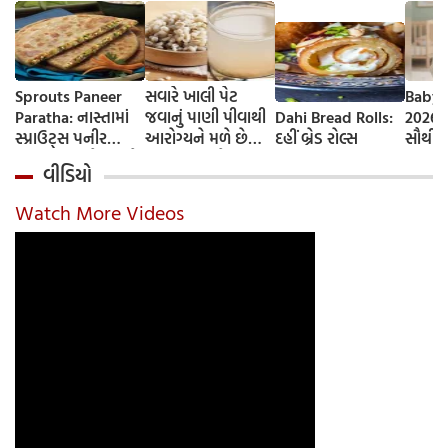
Sprouts Paneer
સવારે ખાલી પેટ
Baby 
Paratha: નાસ્તામાં
જવાનું પાણી પીવાથી
Dahi Bread Rolls:
2026-
સ્પ્રાઉટ્સ પનીર
આરોગ્યને મળે છે
દહીં બ્રેડ રોલ્સ
સૌથી 
પરાઠા બનાવો, તમને
ફાયદા... ચાલો
ટૂંકા ન
વીડિયો
પ્રોટીનનો ડબલ ડોઝ
જાણીએ તેના ફાયદા
ટોચના
મળશે
અને ઉપયોગ કરવાની
યાદી 
Watch More Videos
યોગ્ય રીત