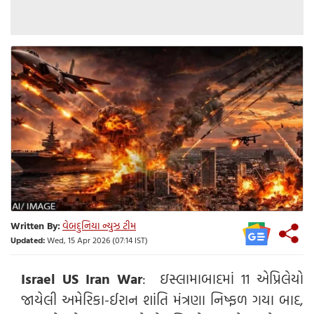
Written By:
વેબદુનિયા ન્યુઝ ટીમ
Updated:
Wed, 15 Apr 2026 (07:14 IST)
Israel US Iran War
: ઇસ્લામાબાદમાં 11 એપ્રિલેયો
જાયેલી અમેરિકા-ઈરાન શાંતિ મંત્રણા નિષ્ફળ ગયા બાદ,