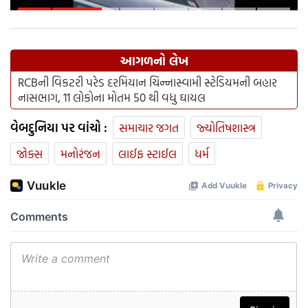
પણ કરી આત્મહત્યા, ફાયરિંગમા 15
બાળકો ઈજાગ્રસ્ત
આગળનો લેખ
RCBની વિકટરી પરેડ દરમિયાન ચિન્નાસ્વામી સ્ટેડિયમની બહાર
નાસભાગ, 11 લોકોના મોતમ 50 થી વધુ ઘાયલ
વેબદુનિયા પર વાંચો :
સમાચાર જગત
જ્યોતિષશાસ્ત્ર
જોક્સ
મનોરંજન
લાઈફ સ્ટાઈલ
ધર્મ