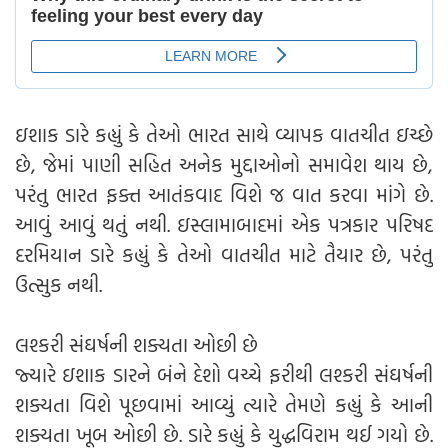
ઇશાક ડારે કહ્યું કે તેઓ ભારત સાથે વ્યાપક વાતચીત ઇચ્છે
છે, જેમાં પાણી સહિત અનેક મુદ્દાઓનો સમાવેશ થાય છે,
પરંતુ ભારત ફક્ત આતંકવાદ વિશે જ વાત કરવા માંગે છે.
આવું આવું થતું નથી. ઇસ્લામાબાદમાં એક પત્રકાર પરિષદ
દરમિયાન ડારે કહ્યું કે તેઓ વાતચીત માટે તૈયાર છે, પરંતુ
ઉત્સુક નથી.
લશ્કરી સંઘર્ષની શક્યતા ઓછી છે
જ્યારે ઇશાક ડારને બંને દેશો વચ્ચે ફરીથી લશ્કરી સંઘર્ષની
શક્યતા વિશે પૂછવામાં આવ્યું ત્યારે તેમણે કહ્યું કે આની
શક્યતા ખૂબ ઓછી છે. ડારે કહ્યું કે યુદ્ધવિરામ થઈ ગયો છે.