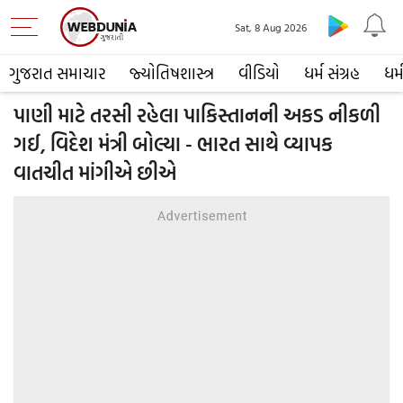
Sat, 8 Aug 2026
ગુજરાત સમાચાર
જ્યોતિષશાસ્ત્ર
વીડિયો
ધર્મ સંગ્રહ
ધર્
પાણી માટે તરસી રહેલા પાકિસ્તાનની અકડ નીકળી
ગઈ, વિદેશ મંત્રી બોલ્યા - ભારત સાથે વ્યાપક
વાતચીત માંગીએ છીએ