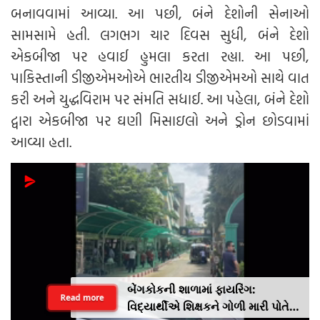
બનાવવામાં આવ્યા. આ પછી, બંને દેશોની સેનાઓ
સામસામે હતી. લગભગ ચાર દિવસ સુધી, બંને દેશો
એકબીજા પર હવાઈ હુમલા કરતા રહ્યા. આ પછી,
પાકિસ્તાની ડીજીએમઓએ ભારતીય ડીજીએમઓ સાથે વાત
કરી અને યુદ્ધવિરામ પર સંમતિ સધાઈ. આ પહેલા, બંને દેશો
દ્વારા એકબીજા પર ઘણી મિસાઇલો અને ડ્રોન છોડવામાં
આવ્યા હતા.
બેંગકોકની શાળામાં ફાયરિંગ:
Read more
વિદ્યાર્થીએ શિક્ષકને ગોળી મારી પોતે