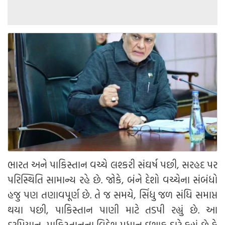
ભારત અને પાકિસ્તાન વચ્ચે લશ્કરી સંઘર્ષ પછી, સરહદ પર
પરિસ્થિતિ સામાન્ય રહે છે. જોકે, બંને દેશો વચ્ચેના સંબંધો
હજુ પણ તણાવપૂર્ણ છે. તે જ સમયે, સિંધુ જળ સંધિ સમાપ્ત
થયા પછી, પાકિસ્તાન પાણી માટે તડપી રહ્યું છે. આ
દરમિયાન, પાકિસ્તાનના વિદેશ પ્રધાન ઇશાક ડારે કહ્યું છે કે