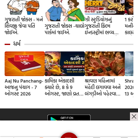
ગુજરાતી જોક્સ - મને
ઝી સ્ટુડિયોઝનું
1 કરોડ
શિવજી જેવા પતિ
ગુજરાતી જોક્સ -ચાલો
ગુજરાતી ફિલ્મ
મનીનુ શ
જોઈએ.
પાર્કમાં જઈએ.
ઇન્ડસ્ટ્રીમાં ભવ્ય
કાલરા ?
આગમન, સિદ્ધાર્થ
અને કે
ધર્મ
રાંદેરિયાની 'ટોમ એન્ડ
કરવાની
ચેરી' સાથે કરશે
શરૂઆત; ટ્રેલર થયું
રિલીઝ
Aaj Nu Panchang-
કામિકા એકાદશી
શ્રાવણ મહિનામાં
Shrav
આજનુ પંચાગ - 7
ક્યારે છે, 8 કે 9
મહેંદી લગાવવા અને
2026 D
ઓગસ્ટ 2026
ઓગસ્ટ, જાણો વ્રતની
બંગડીઓ પહેરવાના
13 ઓગ
સાચી તિથી અને
ધાર્મિક કારણો
જાણો
ભગવાન વિષ્ણુની
શ્રાવણ
પૂજાનું શુભ મુહૂર્ત
સોમવાર