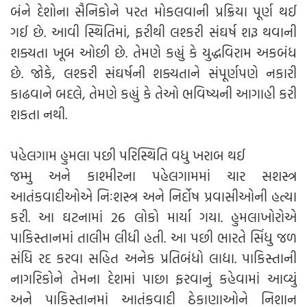
બંને દેશોના સૈનિકોને પરત મોકલવાની પ્રક્રિયા પૂર્ણ થઈ
ગઈ છે. આવી સ્થિતિમાં, ફરીથી લશ્કરી સંઘર્ષ શરૂ થવાની
શક્યતા ખૂબ ઓછી છે. તેમણે કહ્યું કે યુદ્ધવિરામ અકબંધ
છે. જોકે, લશ્કરી સંઘર્ષની શક્યતાને સંપૂર્ણપણે નકારી
કાઢવાને બદલે, તેમણે કહ્યું કે તેઓ ભવિષ્યની આગાહી કરી
શકતા નથી.
પહેલગામ હુમલા પછી પરિસ્થિતિ વધુ ખરાબ થઈ
જમ્મુ અને કાશ્મીરના પહેલગામમાં ચાર સશસ્ત્ર
આતંકવાદીઓએ નિઃશસ્ત્ર અને નિર્દોષ પ્રવાસીઓની હત્યા
કરી. આ ઘટનામાં 26 લોકો માર્યા ગયા. હુમલાખોરોએ
પાકિસ્તાનમાં તાલીમ લીધી હતી. આ પછી ભારતે સિંધુ જળ
સંધિ રદ કરવા સહિત અનેક પ્રતિબંધો લાદ્યા. પાકિસ્તાની
નાગરિકોને તેમના દેશમાં પાછા ફરવાનું કહેવામાં આવ્યું
અને પાકિસ્તાનમાં આતંકવાદી ઠેકાણાઓને નિશાન