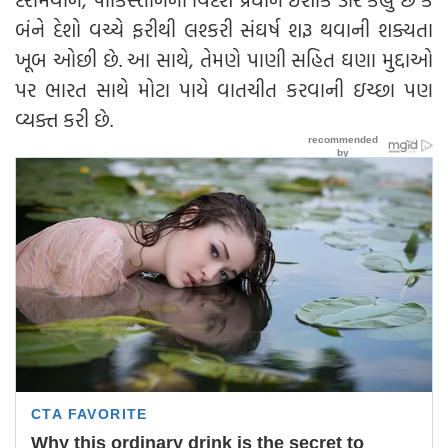
બંને દેશો વચ્ચે ફરીથી લશ્કરી સંઘર્ષ શરૂ થવાની શક્યતા
ખૂબ ઓછી છે. આ સાથે, તેમણે પાણી સહિત ઘણા મુદ્દાઓ
પર ભારત સાથે મોટા પાયે વાતચીત કરવાની ઇચ્છા પણ
વ્યક્ત કરી છે.