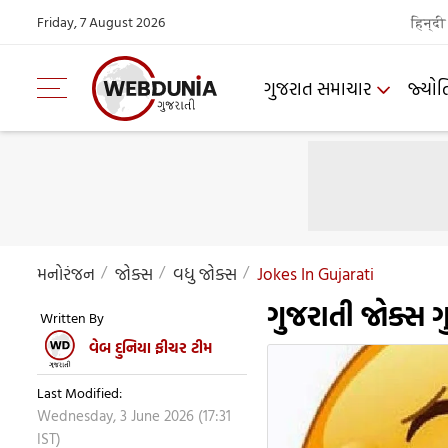
Friday, 7 August 2026
हिन्दी
ગુજરાત સમાચાર
જ્યોત
મનોરંજન
જોક્સ
વધુ જોક્સ
Jokes In Gujarati
ગુજરાતી જોક્સ ગ
Written By
વેબ દુનિયા ફીચર ટીમ
Last Modified:
Wednesday, 3 June 2026 (17:31
IST)