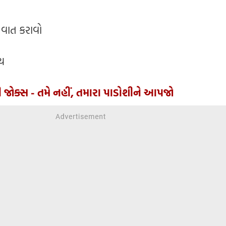
 વાત કરાવો
ેય
ી જોક્સ - તમે નહીં, તમારા પાડોશીને આપજો