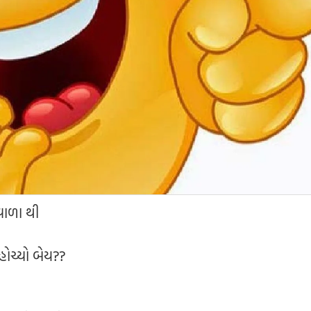
વાળા થી
હોચ્યો બેય??