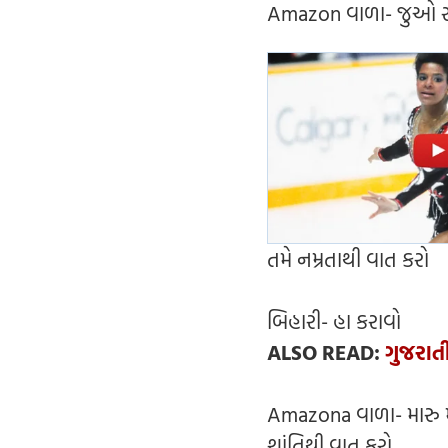
Amazon વાળા- જુઓ સ
તમે નમ્રતાથી વાત કરો
બિહારી- હા કરાવો
ALSO READ:
ગુજરાત
Amazona વાળા- મારુ
શાંતિથી વાત કરો