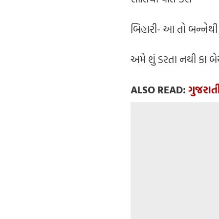
બિહારી- આ તો બન્નેથી
અમે શું ડરતા નથી કા બ
ALSO READ:
ગુજરાત