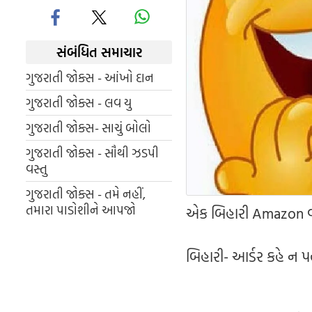
સંબંધિત સમાચાર
ગુજરાતી જોક્સ - આંખો દાન
ગુજરાતી જોક્સ - લવ યુ
ગુજરાતી જોક્સ- સાચું બોલો
ગુજરાતી જોક્સ - સૌથી ઝડપી
વસ્તુ
ગુજરાતી જોક્સ - તમે નહીં,
તમારા પાડોશીને આપજો
એક બિહારી Amazon 
બિહારી- આર્ડર કહે ન પ