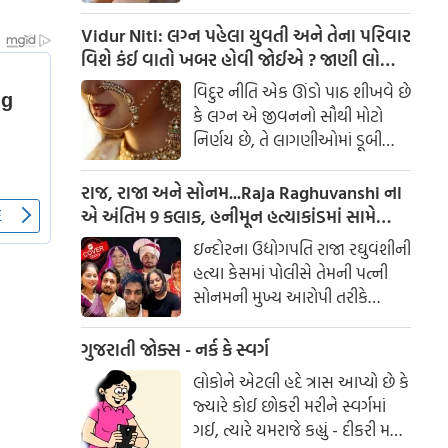
હોર્મોન પણ ગડબડ થઈ જાય છે.
આર્યુવેદનુ માનીએ તો થાઈરોઈડ
Vidur Niti: લગ્ન પહેલા યુવતી અને તેના પરિવાર
થવાનુ કારણ પિત્ત અને કફ સાથે
વિશે કંઈ વાતો ખબર હોવી જોઈએ ? જાણી લો
સંબંધિત છે. થાઈરોઈડ ગ્લેંડ આપણા
નહી તો થશે પસ્તાવો
વિદુર નીતિ એક ઊંડો પાઠ શીખવે છે
શરીરમાં જોવા મળનારી સૌથી મોટી
કે લગ્ન એ જીવનનો સૌથી મોટો
અંતસ્ત્રાવી ગ્રંથિયોમાંથી એક છે.
નિર્ણય છે, તે લાગણીઓમાં ડૂબી
જઈને ન લેવો જોઈએ. લગ્ન પહેલાં
કેટલીક બાબતો જાણવી જરૂરી છે, જે
રાજ, રાજા અને સોનમ...Raja Raghuvanshi ના
પાછળથી સંબંધનો પાયો નક્કી કરે
એ અંતિમ 9 કલાક, હનીમૂન હત્યાકાંડમાં સામે
છે.
આવ્યા નવા FACTS
ઇન્દોરના ઉદ્યોગપતિ રાજા રઘુવંશીની
હત્યા કેસમાં પોલીસે તેમની પત્ની
સોનમની મુખ્ય આરોપી તરીકે
ધરપકડ કરી છે. શરૂઆતની
તપાસમાં જાણવા મળ્યું છે કે સોનમે
ગુજરાતી જોક્સ - નર્ક કે સ્વર્ગ
તેના પતિની હત્યા કરી હતી અને
લોકોને એટલી હદે ત્રાસ આપ્યો છે કે
લાશ મેઘાલયમાં ખાડામાં ફેંકી દીધી
જ્યારે કોઈ છોકરી મરીને સ્વર્ગમાં
હતી. સોનમે ત્રણ હત્યારાઓની મદદ
ગઈ, ત્યારે યમરાજે કહ્યું - દીકરી મને
લીધી હતી અને હનીમૂન દરમિયાન