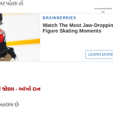
ર પહેલા તો
ી જોક્સ - આંખો દાન
 મતલબ છે