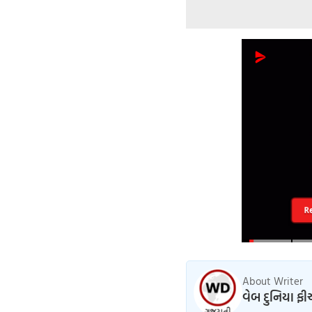
R
About Writer
વેબ દુનિયા ફી