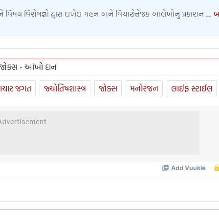
વિષય વિશેષજ્ઞો દ્વારા લખેલ ગહન અને વિચારોત્તેજક આલેખોનુ પ્રકાશન ....
બ
 જોક્સ - આંખો દાન
ાચાર જગત
જ્યોતિષશાસ્ત્ર
જોક્સ
મનોરંજન
લાઈફ સ્ટાઈલ