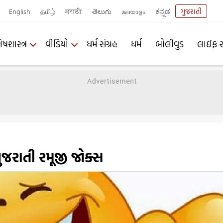
English
தமிழ்
मराठी
తెలుగు
മലയാളം
ಕನ್ನಡ
ગુજરાતી
િષશાસ્ત્ર
વીડિયો
ધર્મ સંગ્રહ
ધર્મ
બોલીવુડ
લાઈફ સ
ુજરાતી રમૂજી જોક્સ