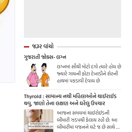
જરૂર વાંચો
ગુજરાતી જોક્સ- લગ્ન
લગ્નમાં સૌથી મોટો દગો ત્યારે હોય છે
જ્યારે ગાયની ફોટા દેખાડીને શેરની
હાથમાં પકડાવી દેવાય છે
Thyroid : સામાન્ય નથી મહિલાઓને થાઈરાઈડ
થવુ, જાણો તેના લક્ષણ અને ઘરેલુ ઉપચાર
આજના સમયમાં થાઈરોઈડની
બીમારી ઝડપથી ફેલાય રહી છે. આ
બીમારીમાં વજનને ઘટે જ છે સાથે જ