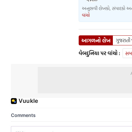
અનુભવી લેખકો, સંપાદકો અને 
વાંચો
આગળનો લેખ
ગુજરાતી
વેબદુનિયા પર વાંચો :
સમ