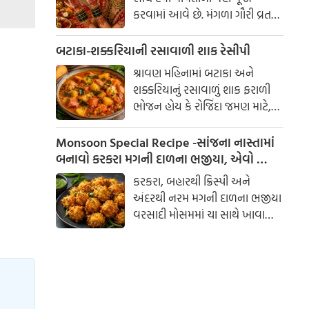
કરવામાં આવે છે. મંગળા ગૌરી વ્રત
અને હરિયાળી તીજ જેવા પ્રસંગોએ
મહેંદી લગાવવી અને લીલા રંગના
બટાકા-શક્કરિયાની રસાવાળી શાક રેસીપી
કપડાં પહેરવા એ પતિના લાંબા
શ્રાવણ મહિનામાં બટાકા અને
આયુષ્ય અને સુખી દામ્પત્ય જીવન
શક્કરિયાનું રસાવાળું શાક ફરાળી
માટે શુભ માનવામાં આવે છે.
ભોજન હોય કે રોજિંદા જમણ માટે,
આપણી પરંપરાઓમાં, સ્ત્રીઓને
બંનેમાં ખૂબ જ સ્વાદિષ્ટ લાગે છે.
પ્રકૃતિનું સ્વરૂપ માનવામાં આવે છે.
ઓછા મસાલામાં બનતું આ શાક
Monsoon Special Recipe -સાંજના નાસ્તામાં
પૌષ્ટિક અને હળવું હોવાથી દરેકને
બનાવો કરકરા મગની દાળના ભજીયા, એવો સ્વાદ
પસંદ પડે છે.
કે બટાકા-ડુંગળીના ભજીયા પણ ભૂલી જશો!
કરકરા, બહારથી ક્રિસ્પી અને
અંદરથી નરમ મગની દાળના ભજીયા
વરસાદી મોસમમાં ચા સાથે ખાવાની
મજા જ અલગ છે. આ સરળ
રેસીપીથી તમે ઘરે જ સ્વાદિષ્ટ ભજીયા
બનાવી શકો છો.