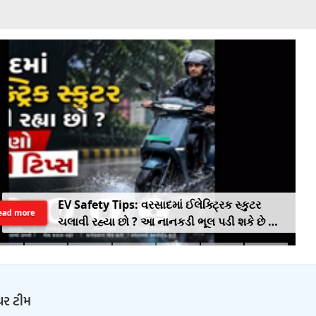
EV Safety Tips: વરસાદમાં ઈલેક્ટ્રિક સ્કુટર
ead more
ચલાવી રહ્યા છો ? આ નાનકડી ભૂલ પડી શકે છે ભારે
.. જાણો સેફ્ટી ટિપ્સ
ચર ટીમ