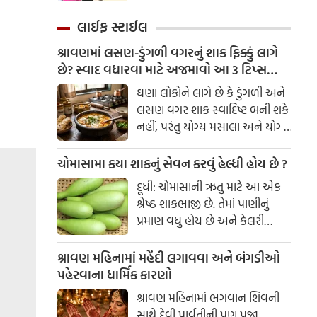
કહે તું ક્યાં જઈશ, નર્ક કે સ્વર્ગ.
હત્યાનું કાવતરું ઘડવામાં આવ્યું હતું.
છોકરી -
લાઈફ સ્ટાઈલ
શ્રાવણમાં લસણ-ડુંગળી વગરનું શાક ફિક્કું લાગે
છે? સ્વાદ વધારવા માટે અજમાવો આ 3 ટિપ્સ
લસણ-ડુંગળી વગર સ્વાદિષ્ટ શાક કેવી રીતે
ઘણા લોકોને લાગે છે કે ડુંગળી અને
બનાવવું?
લસણ વગર શાક સ્વાદિષ્ટ બની શકે
નહીં, પરંતુ યોગ્ય મસાલા અને યોગ્ય
સમયે વઘાર કરવાથી શાકના
સ્વાદમાં ઘણો ફરક પડી શકે છે.
ચોમાસામા કયા શાકનું સેવન કરવું હેલ્ધી હોય છે ?
કેટલીક સરળ કિચન ટ્રિક્સની
દૂધી: ચોમાસાની ઋતુ માટે આ એક
મદદથી તમે કોઈપણ શાકને સ્વાદિષ્ટ
શ્રેષ્ઠ શાકભાજી છે. તેમાં પાણીનું
બનાવી શકો છો.
પ્રમાણ વધુ હોય છે અને કેલરી
ઓછી હોય છે. તે હલકું હોય છે અને
સ્વસ્થ પાચનતંત્ર જાળવવામાં મદદ
શ્રાવણ મહિનામાં મહેંદી લગાવવા અને બંગડીઓ
કરે છે.
પહેરવાના ધાર્મિક કારણો
શ્રાવણ મહિનામાં ભગવાન શિવની
સાથે દેવી પાર્વતીની પણ પૂજા