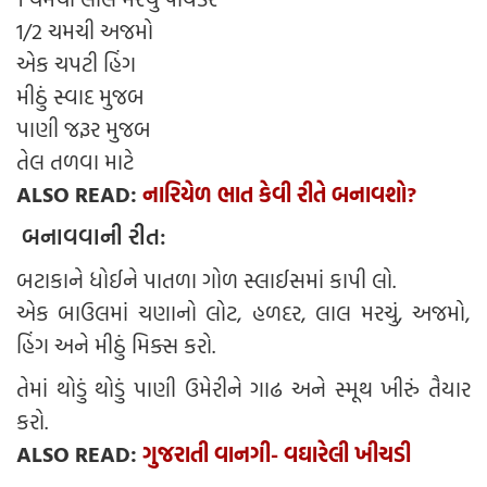
1/2 ચમચી અજમો
એક ચપટી હિંગ
મીઠું સ્વાદ મુજબ
પાણી જરૂર મુજબ
તેલ તળવા માટે
ALSO READ:
નારિયેળ ભાત કેવી રીતે બનાવશો?
બનાવવાની રીત:
બટાકાને ધોઈને પાતળા ગોળ સ્લાઈસમાં કાપી લો.
એક બાઉલમાં ચણાનો લોટ, હળદર, લાલ મરચું, અજમો,
હિંગ અને મીઠું મિક્સ કરો.
તેમાં થોડું થોડું પાણી ઉમેરીને ગાઢ અને સ્મૂથ ખીરું તૈયાર
કરો.
ALSO READ:
ગુજરાતી વાનગી- વઘારેલી ખીચડી