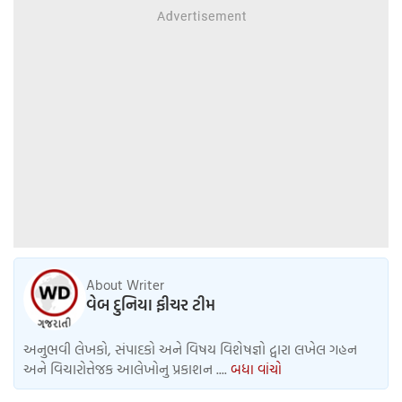
About Writer
વેબ દુનિયા ફીચર ટીમ
અનુભવી લેખકો, સંપાદકો અને વિષય વિશેષજ્ઞો દ્વારા લખેલ ગહન
અને વિચારોત્તેજક આલેખોનુ પ્રકાશન ....
બધા વાંચો