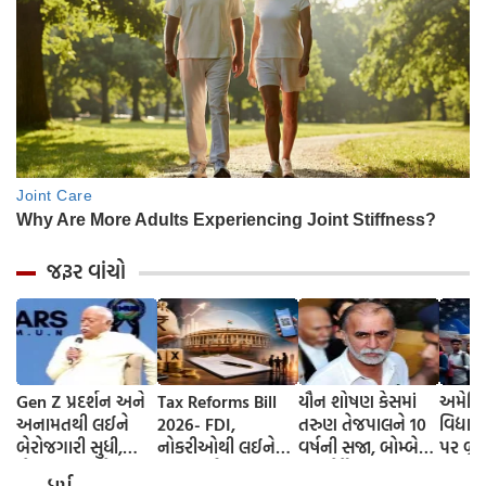
જરૂર વાંચો
Gen Z પ્રદર્શન અને
Tax Reforms Bill
યૌન શોષણ કેસમાં
અમેરિક
અનામતથી લઈને
2026- FDI,
તરુણ તેજપાલને 10
વિદ્યાર
બેરોજગારી સુધી,
નોકરીઓથી લઈને
વર્ષની સજા, બોમ્બે
પર બ્રેક
મોહન ભાગવતે બધા
UPI ચાર્જ સુધી...
હાઈકોર્ટે નીચલી
વિઝામા