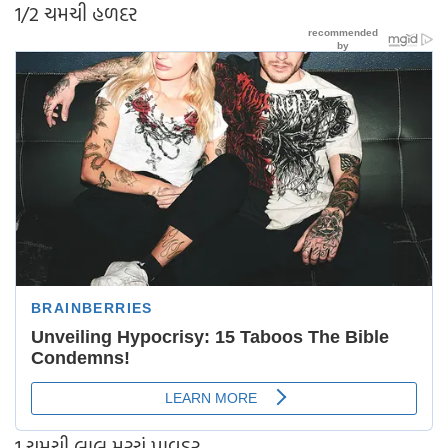
1/2 ચમચી હળદર
1 ચમચી લાલ મરચું પાવડર