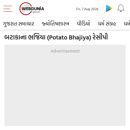
Fri, 7 Aug 2026
ગુજરાત સમાચાર
જ્યોતિષશાસ્ત્ર
વીડિયો
ધર્મ સંગ્રહ
ધર્
બટાકાના ભજિયા (Potato Bhajiya) રેસીપી