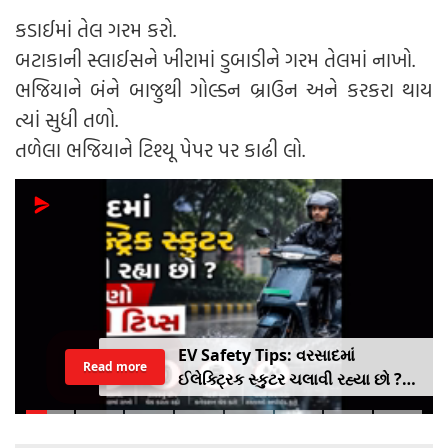
કડાઈમાં તેલ ગરમ કરો.
બટાકાની સ્લાઈસને ખીરામાં ડુબાડીને ગરમ તેલમાં નાખો.
ભજિયાને બંને બાજુથી ગોલ્ડન બ્રાઉન અને કરકરા થાય
ત્યાં સુધી તળો.
તળેલા ભજિયાને ટિશ્યૂ પેપર પર કાઢી લો.
EV Safety Tips: વરસાદમાં
Read more
ઈલેક્ટ્રિક સ્કુટર ચલાવી રહ્યા છો ?
આ નાનકડી ભૂલ પડી શકે છે ભારે ..
જાણો સેફ્ટી ટિપ્સ