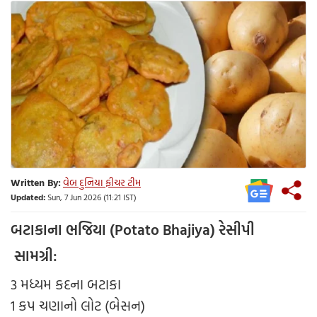
Written By:
વેબ દુનિયા ફીચર ટીમ
Updated:
Sun, 7 Jun 2026 (11:21 IST)
બટાકાના ભજિયા (Potato Bhajiya) રેસીપી
સામગ્રી:
3 મધ્યમ કદના બટાકા
1 કપ ચણાનો લોટ (બેસન)