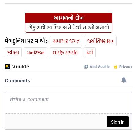
આગળનો લેખ
ટોફુ સાથે સ્વાદિષ્ટ અને હેલ્દી નાસ્તો બનાવો
વેબદુનિયા પર વાંચો :
સમાચાર જગત
જ્યોતિષશાસ્ત્ર
જોક્સ
મનોરંજન
લાઈફ સ્ટાઈલ
ધર્મ