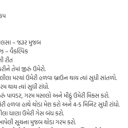
 કપ
ાલસા – જરૂર મુજબ
ઝ – વૈકલ્પિક
ી રીત
ને તેમાં જીરું ઉમેરો.
ીલા મરચાં ઉમેરી હળવા બ્રાઉન થાય ત્યાં સુધી સાંતળો.
રમ થાય ત્યાં સુધી રાંધો.
રું પાવડર, ગરમ મસાલો અને મીઠું ઉમેરી મિક્સ કરો.
ેરી હળવા હાથે થોડા મેશ કરો અને 4-5 મિનિટ સુધી રાંધો.
ીલા ધાણા ઉમેરી ગેસ બંધ કરો.
 આપેલી સૂચના મુજબ થોડા ગરમ કરો.