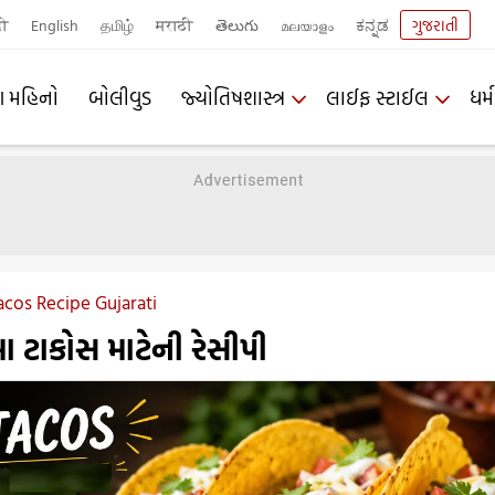
दी
English
தமிழ்
मराठी
తెలుగు
മലയാളം
ಕನ್ನಡ
ગુજરાતી
ણ મહિનો
બોલીવુડ
જ્યોતિષશાસ્ત્ર
લાઈફ સ્ટાઈલ
ધર્મ
acos Recipe Gujarati
મા ટાકોસ માટેની રેસીપી