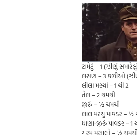
ટામેટું – 1 (ઝીણું સમારેલુ
લસણ – 3 કળીઓ (ઝીણું
લીલા મરચાં – 1 થી 2
તેલ – 2 ચમચી
જીરું – ½ ચમચી
લાલ મરચું પાવડર – ½
ધાણા-જીરું પાવડર – 1
ગરમ મસાલો – ½ ચમચ