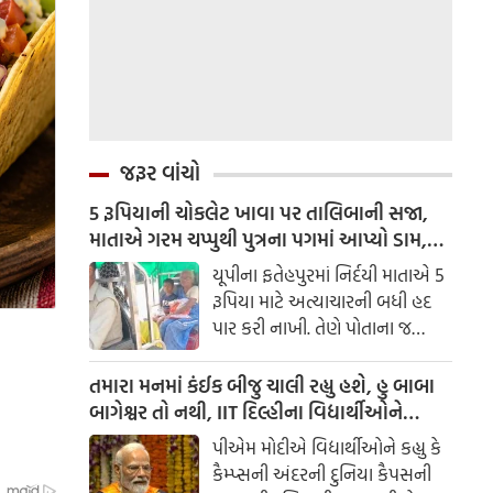
જરૂર વાંચો
5 રૂપિયાની ચોકલેટ ખાવા પર તાલિબાની સજા,
માતાએ ગરમ ચપ્પુથી પુત્રના પગમાં આપ્યો ડામ,
દરવાજા બંધ કરીને નીકળી ગઈ પાર્ટીમાં
યૂપીના ફતેહપુરમાં નિર્દયી માતાએ 5
રૂપિયા માટે અત્યાચારની બધી હદ
પાર કરી નાખી. તેણે પોતાના જ
માસૂમ પુત્રને તાલિબાની સજા આપી
દીધી. મહિલાએ ગરમ ચપ્પુથી પોતાના
તમારા મનમાં કંઈક બીજુ ચાલી રહ્યુ હશે, હુ બાબા
પુત્રના બંને પગના તળિયે દામ આપી
બાગેશ્વર તો નથી, IIT દિલ્હીના વિદ્યાર્થીઓને
દીધા. ત્યારબાદ પુત્રને રડતો છોડીને
બોલ્યા પીએમ મોદી
પીએમ મોદીએ વિદ્યાર્થીઓને કહ્યુ કે
પાર્ટી કરવા નીકળી ગઈ.
કૈમ્પ્સની અંદરની દુનિયા કૈપસની