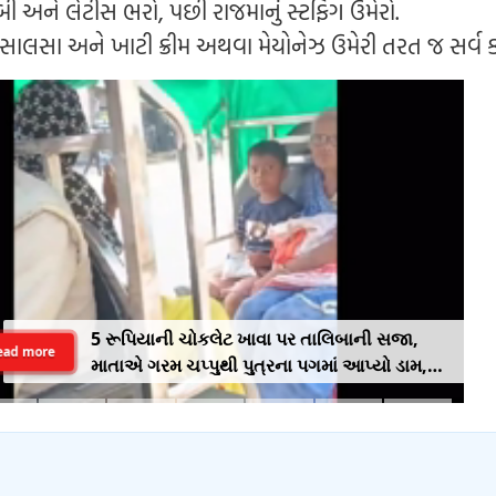
બી અને લેટીસ ભરો, પછી રાજમાનું સ્ટફિંગ ઉમેરો.
સાલસા અને ખાટી ક્રીમ અથવા મેયોનેઝ ઉમેરી તરત જ સર્વ ક
5 રૂપિયાની ચોકલેટ ખાવા પર તાલિબાની સજા,
ead more
માતાએ ગરમ ચપ્પુથી પુત્રના પગમાં આપ્યો ડામ,
દરવાજા બંધ કરીને નીકળી ગઈ પાર્ટીમાં