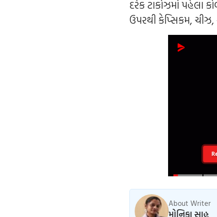
દરેક ટાકોઝમાં પહેલા કો
ઉપરથી કેપ્સિકમ, ચીઝ, 
R
About Writer
મોનિકા સાહૂ