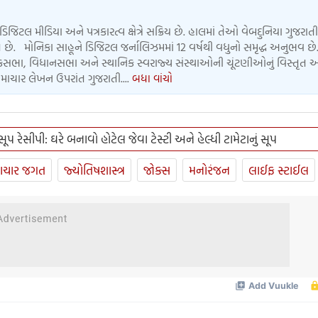
ડિજિટલ મીડિયા અને પત્રકારત્વ ક્ષેત્રે સક્રિય છે. હાલમાં તેઓ વેબદુનિયા ગુજરાતી
 છે. મોનિકા સાહૂને ડિજિટલ જર્નાલિઝમમાં 12 વર્ષથી વધુનો સમૃદ્ધ અનુભવ છે.
લોકસભા, વિધાનસભા અને સ્થાનિક સ્વરાજ્ય સંસ્થાઓની ચૂંટણીઓનું વિસ્તૃત 
માચાર લેખન ઉપરાંત ગુજરાતી....
બધા વાંચો
 સૂપ રેસીપી: ઘરે બનાવો હોટેલ જેવા ટેસ્ટી અને હેલ્ધી ટામેટાનું સૂપ
ાચાર જગત
જ્યોતિષશાસ્ત્ર
જોક્સ
મનોરંજન
લાઈફ સ્ટાઈલ