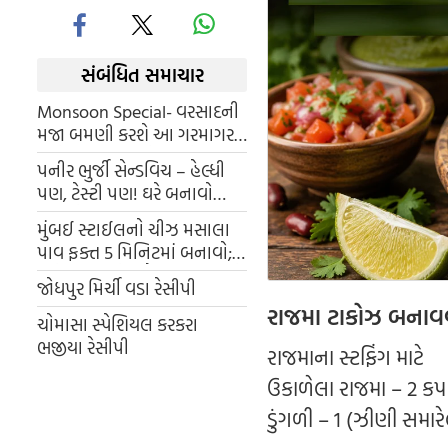
સંબંધિત સમાચાર
Monsoon Special- વરસાદની
મજા બમણી કરશે આ ગરમાગરમ
અને ક્રિસ્પી નાસ્તો, આજે જ
પનીર ભુર્જી સેન્ડવિચ – હેલ્ધી
બનાવો
પણ, ટેસ્ટી પણ! ઘરે બનાવો
સરળ રેસીપી
મુંબઈ સ્ટાઈલનો ચીઝ મસાલા
પાવ ફક્ત 5 મિનિટમાં બનાવો;
રસોઈયાની જેમ તૈયાર કરવા માટે
જોધપુર મિર્ચી વડા રેસીપી
આ ટિપ્સ અનુસરો
રાજમા ટાકોઝ બનાવવા
ચોમાસા સ્પેશિયલ કરકરા
ભજીયા રેસીપી
રાજમાના સ્ટફિંગ માટે
ઉકાળેલા રાજમા – 2 કપ
ડુંગળી – 1 (ઝીણી સમારે