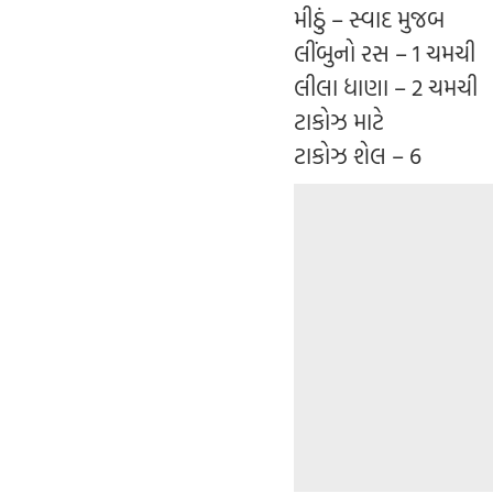
મીઠું – સ્વાદ મુજબ
લીંબુનો રસ – 1 ચમચી
લીલા ધાણા – 2 ચમચી
ટાકોઝ માટે
ટાકોઝ શેલ – 6