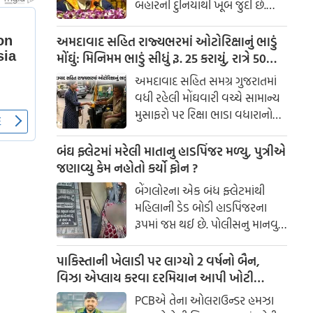
બહારની દુનિયાથી ખૂબ જુદી છે.
કૈપસની બહાર આવનારા સવાલ
હંમેશા આઉટ ઓફ સિલેબસ જ હોય
અમદાવાદ સહિત રાજ્યભરમાં ઓટોરિક્ષાનું ભાડું
છે.
મોંઘું: મિનિમમ ભાડું સીધું રૂ. 25 કરાયું, રાત્રે 50%
વધારાનો ચાર્જ લાગુ
અમદાવાદ સહિત સમગ્ર ગુજરાતમાં
વધી રહેલી મોંઘવારી વચ્ચે સામાન્ય
મુસાફરો પર રિક્ષા ભાડા વધારાનો
મોટો બોજ આવી પડ્યો છે. રાજ્ય
સરકાર દ્વારા રિક્ષાચાલકોની
બંઘ ફ્લેટમાં મરેલી માતાનુ હાડપિંજર મળ્યુ, પુત્રીએ
માંગણીને મંજૂરી આપ્યા બાદ નવા
જણાવ્યુ કેમ નહોતો કર્યો ફોન ?
સુધારેલા ભાડા દરો અમલમાં આવી
બેંગલોરના એક બંધ ફ્લેટમાંથી
ગયા છે.
મહિલાની ડેડ બોડી હાડપિંજરના
રૂપમાં જપ્ત થઈ છે. પોલીસનુ માનવુ
છે કે મહિલાનુ મોત એક વર્ષ પહેલા
થઈ ચુક્યુ હશે. તેની પરણેલી પુત્રીએ
પાકિસ્તાની ખેલાડી પર લાગ્યો 2 વર્ષનો બૈન,
જે જણાવ્યુ કે હેરાન કરનારી વાત છે.
વિઝા એપ્લાય કરવા દરમિયાન આપી ખોટી
માહિતી
PCBએ તેના ઓલરાઉન્ડર હમઝા