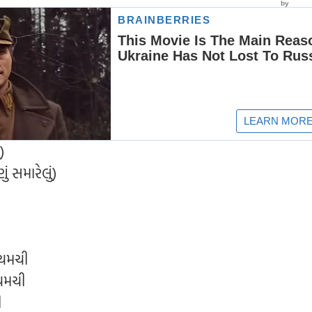
ં)
 સમારેલું)
 ચમચી
 ચમચી
ી