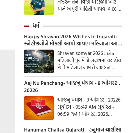
નઝરને તેની વિઝા અરજીમાં ખોટી
અને અધૂરી માહિતી આપવા બદલ
દોષિત ઠેરવ્યા બાદ બે વર્ષ માટે
પ્રતિબંધિત કર્યો છે અને તેના પર 10
ધર્મ
લાખ રૂપિયાનો દંડ ફટકાર્યો છે.
Happy Shravan 2026 Wishes In Gujarati:
સ્નેહીજનોને મોકલી આપો શ્રાવણ મહિનાના આ
શુભ સંદેશ
Shravan somvar 2026 : દરેક
મહિનાની પૂનમે જે નક્ષત્રમાં ચંદ્ર હોય
છે તે મહિનાનું નામ તે નક્ષત્રના
આધારે રાખવામાં આવ્યું છે. શ્રાવણ
નામ પણ શ્રવણ નક્ષત્રને આધારિત
Aaj Nu Panchang- આજનુ પંચાગ - 8 ઓગસ્ટ ,
છે.
20226
આજનુ પંચાગ - 8 ઓગસ્ટ , 20226
સૂર્યોદય - 05:49 AM સૂર્યાસ્ત -
06:59 PM 1 ઓગસ્ટ, 2026
શનિવાર આષાઢ વદ ત્રિજ- વિક્રમ
સંવત 2082
Hanuman Chalisa Gujarati - હનુમાન ચાલીસા