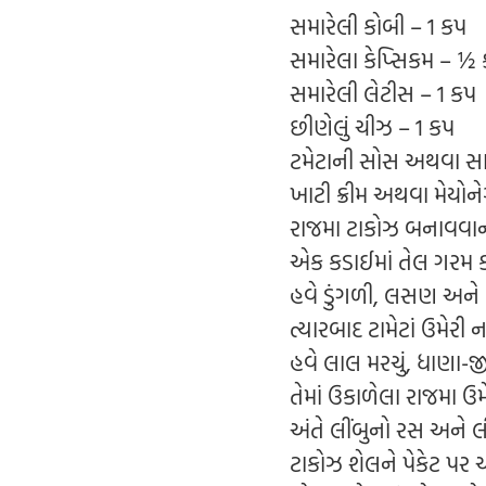
સમારેલી કોબી – 1 કપ
સમારેલા કેપ્સિકમ – ½
સમારેલી લેટીસ – 1 કપ
છીણેલું ચીઝ – 1 કપ
ટમેટાની સોસ અથવા સ
ખાટી ક્રીમ અથવા મેયોને
રાજમા ટાકોઝ બનાવવાન
એક કડાઈમાં તેલ ગરમ કરી
હવે ડુંગળી, લસણ અને લ
ત્યારબાદ ટામેટાં ઉમેરી ન
હવે લાલ મરચું, ધાણા-જી
તેમાં ઉકાળેલા રાજમા ઉમ
અંતે લીંબુનો રસ અને લ
ટાકોઝ શેલને પેકેટ પર