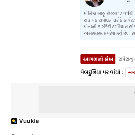
મોનિકા સાહૂ છેલ્લા 12 વર્ષથી 
સહાયક સંપાદક તરીકે કાર્યરત
પોતાની કારકિર્દી દરમિયાન 
અસરકારક કવરેજ કર્યું છે. સ
આગળનો લેખ
ટામેટાનું
વેબદુનિયા પર વાંચો :
સમ