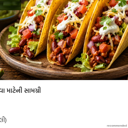
 માટેની સામગ્રી
લી)