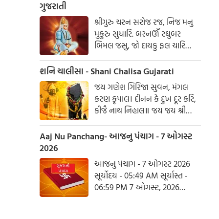
ગુજરાતી
શ્રીગુરુ ચરન સરોજ રજ, નિજ મનુ
મુકુરુ સુધારિ. બરનઊઁ રઘુબર
બિમલ જસુ, જો દાયકુ ફલ ચારિ
બુદ્ધિહીન તનુ જાનિકે, સુમિરૌં પવન-
કુમાર. બલ બુદ્ધિ બિદ્યા દેહુ મોહિં,
શનિ ચાલીસા - Shani Chalisa Gujarati
હરહુ કલેસ બિકાર
જય ગણેશ ગિરિજા સુવન, મંગલ
કરણ કૃપાલ। દીનન કે દુખ દૂર કરિ,
કીજૈ નાથ નિહાલ॥ જય જય શ્રી
શનિદેવ પ્રભુ, સુનહુ વિનય મહારાજ।
કરહુ કૃપા હે રવિ તનય, રાખહુ જન
Aaj Nu Panchang- આજનુ પંચાગ - 7 ઓગસ્ટ
કી લાજ॥ શનિ ચાલીસા ચૌપાઈ :
2026
આજનુ પંચાગ - 7 ઓગસ્ટ 2026
સૂર્યોદય - 05:49 AM સૂર્યાસ્ત -
06:59 PM 7 ઓગસ્ટ, 2026
શુક્રવાર આષાઢ વદ નોમ - વિક્રમ
સંવત 2082