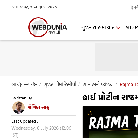
Saturday, 8 August 2026
हिन्
ગુજરાત સમાચાર
શ્રાવ
લાઈફ સ્ટાઈલ
ગુજરાતીમાંં રેસીપી
શાકાહારી વ્યંજન
Rajma T
હાઈ પ્રોટીન રાજ
Written By
મોનિકા સાહૂ
Last Updated :
Wednesday, 8 July 2026 (12:06
IST)