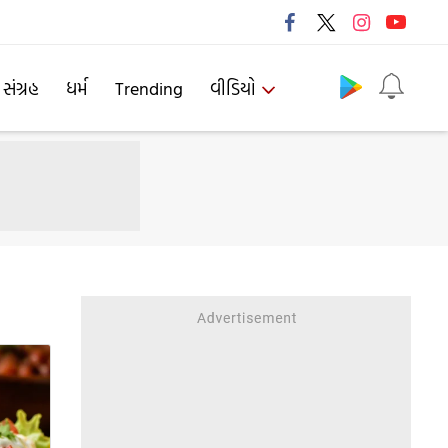
Follow us
 સંગ્રહ
ધર્મ
Trending
વીડિયો